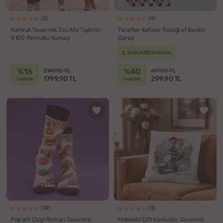
(3)
(4)
Yumruk Tasarımlı 3 lü Aile Tişörtü -
Taraftar Kafalar Fotoğraf Baskılı
%100 Pamuklu Kumaş
Çorap
2. Ürün %30 İndirimli
%16
%40
2149.90 TL
499.90 TL
1799.90 TL
299.90 TL
indirim
indirim
(32)
(3)
Pop art Çizgi Roman Tasarımlı
Mobiletli Çift Karikatür Tasarımlı