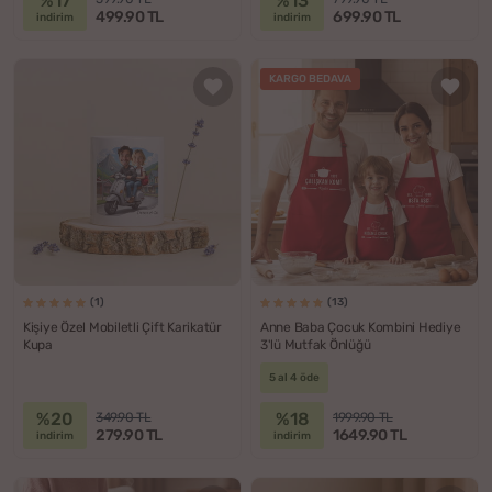
%17
%13
499.90 TL
699.90 TL
indirim
indirim
KARGO BEDAVA
(1)
(13)
Kişiye Özel Mobiletli Çift Karikatür
Anne Baba Çocuk Kombini Hediye
Kupa
3'lü Mutfak Önlüğü
5 al 4 öde
%20
%18
349.90 TL
1999.90 TL
279.90 TL
1649.90 TL
indirim
indirim