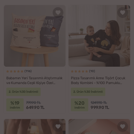
(116)
(10)
Babamın Yeri Tasarımlı Atıştırmalık
Pizza Tasarımlı Anne Tişört Çocuk
ve Kumanda Cepli Kişiye Özel
Body Kombini - %100 Pamuklu
Yastık
Kumaş
2. Ürün %30 İndirimli
2. Ürün %30 İndirimli
%19
%20
799.90 TL
1249.90 TL
649.90 TL
999.90 TL
indirim
indirim