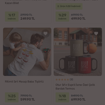
Kazan Bilet
2. Ürün %30 İndirimli
%17
%29
299.90 TL
699.90 TL
249.90 TL
499.90 TL
indirim
indirim
(2)
Ritimli Sırt Masajı Baba Tişörtü
Otur Sıfır Esprili İsme Özel Çelik
Bardak Termos
%25
%18
799.90 TL
849.90 TL
599.90 TL
699.90 TL
indirim
indirim