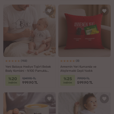
(152)
(3)
Yeni Babaya Hediye Tişört Bebek
Annemin Yeri Kumanda ve
Body Kombini - %100 Pamuklu
Atıştırmalık Cepli Yastık
Kumaş
%20
%25
1249.90 TL
799.90 TL
999.90 TL
599.90 TL
indirim
indirim