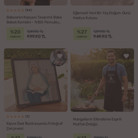
(84)
Eğlenceli Yeni Bir Yaş Doğum Günü
Babasının Kopyası Tasarımlı Baba
Hediye Kutusu
Bebek Kombini - %100 Pamuklu
Kumaş
%20
%27
1249.90 TL
1299.90 TL
999.90 TL
949.90 TL
indirim
indirim
(2)
Mangalların Efendisine Esprili
Kişiye Özel İllüstrasyonlu Fotoğraf
Mutfak Önlüğü
Çerçevesi
599.90 TL
799.90 TL