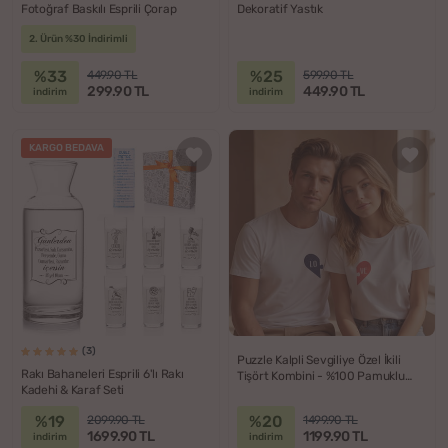
Fotoğraf Baskılı Esprili Çorap
Dekoratif Yastık
2. Ürün %30 İndirimli
%33
%25
449.90 TL
599.90 TL
299.90 TL
449.90 TL
indirim
indirim
KARGO BEDAVA
(3)
Puzzle Kalpli Sevgiliye Özel İkili
Rakı Bahaneleri Esprili 6'lı Rakı
Tişört Kombini - %100 Pamuklu
Kadehi & Karaf Seti
Kumaş
%19
%20
2099.90 TL
1499.90 TL
1699.90 TL
1199.90 TL
indirim
indirim