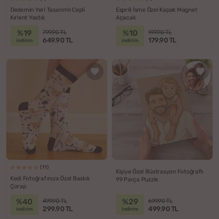
Dedemin Yeri Tasarımlı Cepli
Esprili İsme Özel Kapak Magnet
Kırlent Yastık
Açacak
%19
%10
799.90 TL
199.90 TL
649.90 TL
179.90 TL
indirim
indirim
(11)
Kişiye Özel İllüstrasyon Fotoğraflı
Kedi Fotoğrafınıza Özel Baskılı
99 Parça Puzzle
Çorap
%40
%29
499.90 TL
699.90 TL
299.90 TL
499.90 TL
indirim
indirim