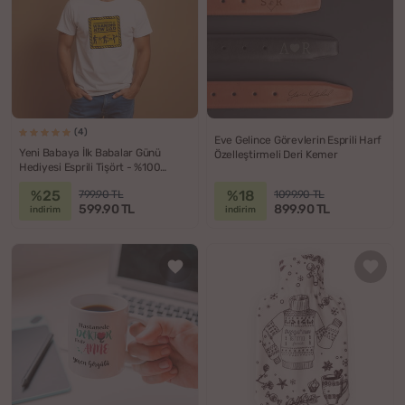
(4)
Eve Gelince Görevlerin Esprili Harf
Yeni Babaya İlk Babalar Günü
Özelleştirmeli Deri Kemer
Hediyesi Esprili Tişört - %100
Pamuklu Kumaş
%25
%18
799.90 TL
1099.90 TL
599.90 TL
899.90 TL
indirim
indirim