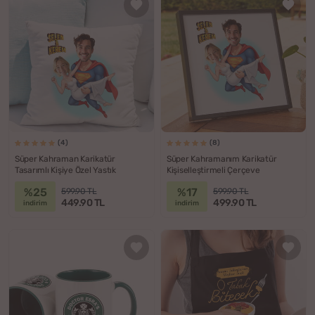
(4)
(8)
Süper Kahraman Karikatür
Süper Kahramanım Karikatür
Tasarımlı Kişiye Özel Yastık
Kişiselleştirmeli Çerçeve
%25
%17
599.90 TL
599.90 TL
449.90 TL
499.90 TL
indirim
indirim