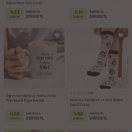
Esprili İsme Özel Çorap
%33
%11
449.90 TL
449.90 TL
299.90 TL
399.90 TL
indirim
indirim
(33)
Öğretmen Babaya Hediye İsme
Kedinizin Fotoğrafı ve İsmi Baskılı
Özel Esprili Kupa Bardak
Esprili Çorap
%20
%40
324.90 TL
499.90 TL
259.90 TL
299.90 TL
indirim
indirim