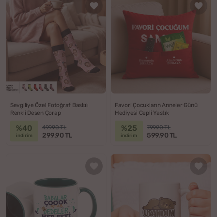
Sevgiliye Özel Fotoğraf Baskılı
Favori Çocukların Anneler Günü
Renkli Desen Çorap
Hediyesi Cepli Yastık
%40
%25
499.90 TL
799.90 TL
299.90 TL
599.90 TL
indirim
indirim