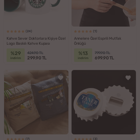
(24)
(1)
Kahve Sever Doktorlara Kişiye Özel
Annelere Özel Esprili Mutfak
Logo Baskılı Kahve Kupası
Önlüğü
%29
%13
424.90 TL
799.90 TL
299.90 TL
699.90 TL
indirim
indirim
(7)
(3)