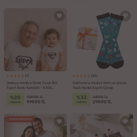
(1)
(20)
Dedeye Hediye Dede Torun İkili
Doktorlara Hediye İsim ve Unvan
Tişört Body Kombini - %100
Yazılı Renkli Esprili Çorap
Pamuklu Kumaş
%20
%33
1249.90 TL
449.90 TL
999.90 TL
299.90 TL
indirim
indirim
KARGO BEDAVA