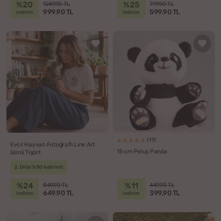
%20
%25
1249.90 TL
799.90 TL
999.90 TL
599.90 TL
indirim
indirim
(17)
Evcil Hayvan Fotoğraflı Line Art
15 cm Peluş Panda
İsimli Tişört
2. Ürün %30 İndirimli
%24
%11
849.90 TL
449.90 TL
649.90 TL
399.90 TL
indirim
indirim