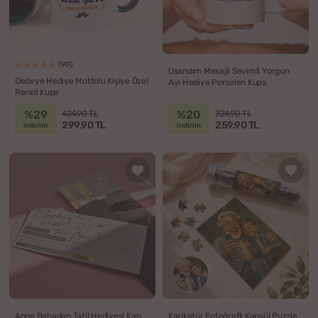
(90)
Usandım Mesajlı Sevimli Yorgun
Dedeye Hediye Mottolu Kişiye Özel
Ayı Hediye Porselen Kupa
Renkli Kupa
%29
%20
424.90 TL
324.90 TL
299.90 TL
259.90 TL
indirim
indirim
Anne Babadan Tatil Hediyesi Kazı
Karikatür Fotoğraflı Kapsül Puzzle