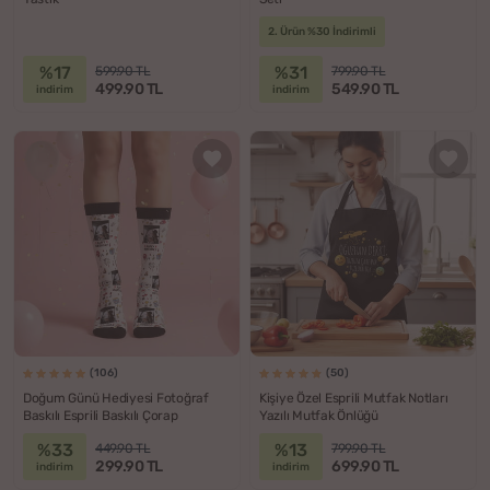
2. Ürün %30 İndirimli
%17
%31
599.90 TL
799.90 TL
499.90 TL
549.90 TL
indirim
indirim
(106)
(50)
Doğum Günü Hediyesi Fotoğraf
Kişiye Özel Esprili Mutfak Notları
Baskılı Esprili Baskılı Çorap
Yazılı Mutfak Önlüğü
%33
%13
449.90 TL
799.90 TL
299.90 TL
699.90 TL
indirim
indirim