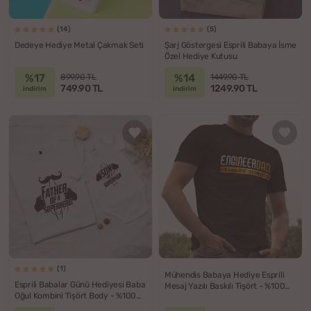
(14)
(5)
Dedeye Hediye Metal Çakmak Seti
Şarj Göstergesi Esprili Babaya İsme
Özel Hediye Kutusu
%17
%14
899.90 TL
1449.90 TL
749.90 TL
1249.90 TL
indirim
indirim
(1)
Mühendis Babaya Hediye Esprili
Esprili Babalar Günü Hediyesi Baba
Mesaj Yazılı Baskılı Tişört - %100
Oğul Kombini Tişört Body - %100
Pamuklu Kumaş
Pamuklu Kumaş