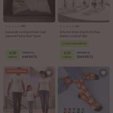
(39)
(8)
Kumanda ve Atıştırmalık Cepli
Ortamın Enleri Esprili 4'lü Rakı
Dekoratif İsme Özel Yastık
Kadehi ve Karaf Seti
2. Ürün %30 İndirimli
%19
%17
799.90 TL
1499.90 TL
649.90 TL
1249.90 TL
indirim
indirim
KARGO BEDAVA