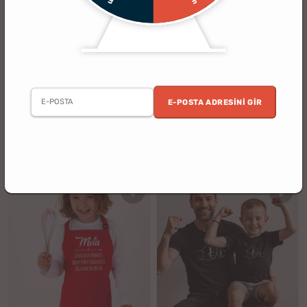
(16)
(3)
Kişiye Özel Karikatürlü Fotoğraflı
Kişiye Özel Kumanda ve
Çerçeve
Atıştırmalık Cepli Esprili Yastık
E-POSTA ADRESINI GIR
2. Ürün %30 İndirimli
%17
%25
599.90 TL
799.90 TL
499.90 TL
599.90 TL
indirim
indirim