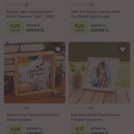
(5)
(2)
Babalar günü Hediyesi Esprili
Veteriner Babaya Hediye İsme
Zombi Tasarımlı Tişört - %100
Özel Esprili Kupa Bardak
Pamuklu Kumaş
%25
%20
799.90 TL
324.90 TL
599.90 TL
259.90 TL
indirim
indirim
(4)
(4)
Macera Fonu Tasarımlı İsme Özel
Sulu Boya Efektli Evcil Hayvan
Ahşap Kumbara
Fotoğraf Çerçevesi
%24
%17
1249.90 TL
599.90 TL
949.90 TL
499.90 TL
indirim
indirim