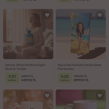
Sarılma Zamanı Mottolu Esprili
Kişiye Özel Karikatür Baskılı Kadın
Sıcak Su Torbası
Plaj Havlusu
%31
%28
649.90 TL
1249.90 TL
449.90 TL
899.90 TL
indirim
indirim