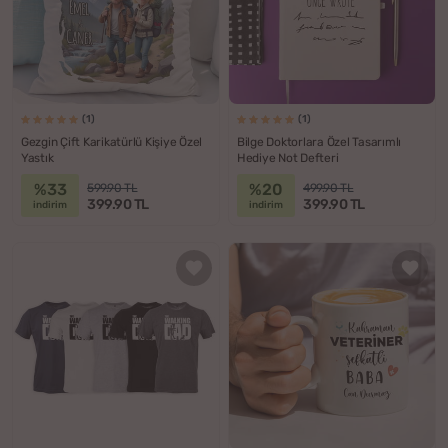
(1)
(1)
Gezgin Çift Karikatürlü Kişiye Özel
Bilge Doktorlara Özel Tasarımlı
Yastık
Hediye Not Defteri
%33
%20
599.90 TL
499.90 TL
399.90 TL
399.90 TL
indirim
indirim