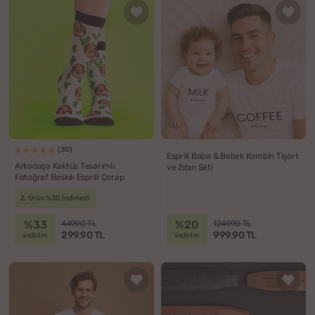
(30)
Esprili Baba & Bebek Kombin Tişört
Arkadaşa Kaktüs Tasarımlı
ve Zıbın Seti
Fotoğraf Baskılı Esprili Çorap
2. Ürün %30 İndirimli
%33
%20
449.90 TL
1249.90 TL
299.90 TL
999.90 TL
indirim
indirim