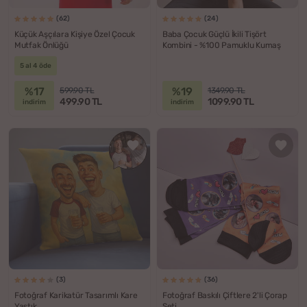
(62)
(24)
Küçük Aşçılara Kişiye Özel Çocuk
Baba Çocuk Güçlü İkili Tişört
Mutfak Önlüğü
Kombini - %100 Pamuklu Kumaş
5 al 4 öde
%17
%19
599.90 TL
1349.90 TL
499.90 TL
1099.90 TL
indirim
indirim
(3)
(36)
Fotoğraf Karikatür Tasarımlı Kare
Fotoğraf Baskılı Çiftlere 2'li Çorap
Yastık
Seti