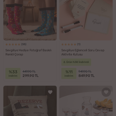
(55)
(1)
Sevgiliye Hediye Fotoğraf Baskılı
Sevgiliye Eğlenceli Soru Cevap
Renkli Çorap
Aktivite Kutusu
2. Ürün %30 İndirimli
%33
%11
449.90 TL
949.90 TL
299.90 TL
849.90 TL
indirim
indirim