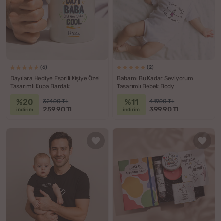
(6)
(2)
Dayılara Hediye Esprili Kişiye Özel
Babamı Bu Kadar Seviyorum
Tasarımlı Kupa Bardak
Tasarımlı Bebek Body
%20
%11
324.90 TL
449.90 TL
259.90 TL
399.90 TL
indirim
indirim