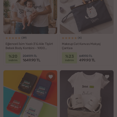
(39)
(4)
Eğlenceli İsim Yazılı 3'lü Aile Tişört
Makeup Cat Kanvas Makyaj
Bebek Body Kombini - %100
Çantası
Pamuklu Kumaş
%20
%23
2049.91 TL
649.90 TL
1649.90 TL
499.90 TL
indirim
indirim