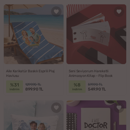
Aile Karikatür Baskılı Esprili Plaj
Seni Seviyorum Hareketli
Havlusu
Animasyon Kitap - Flip Book
%31
%8
1299.90 TL
599.90 TL
899.90 TL
549.90 TL
indirim
indirim