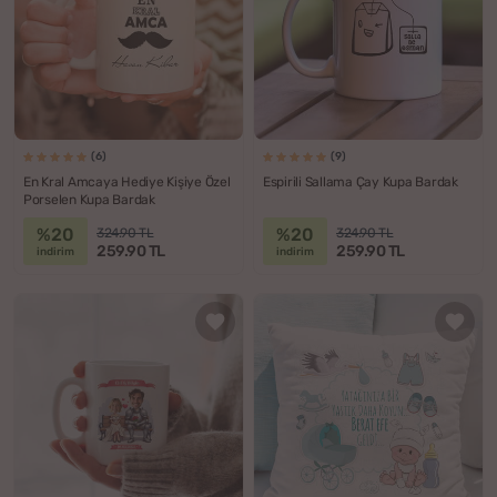
(6)
(9)
En Kral Amcaya Hediye Kişiye Özel
Espirili Sallama Çay Kupa Bardak
Porselen Kupa Bardak
%20
%20
324.90 TL
324.90 TL
259.90 TL
259.90 TL
indirim
indirim