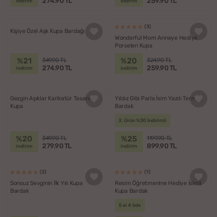
274.90 TL
259.90 TL
indirim
indirim
(3)
Kişiye Özel Aşk Kupa Bardağı
Wonderful Mom Anneye Hediye
Porselen Kupa
%21
%20
349.90 TL
324.90 TL
274.90 TL
259.90 TL
indirim
indirim
Gezgin Aşıklar Karikatür Tasarımlı
Yıldız Gibi Parla İsim Yazılı Termos
Kupa
Bardak
2. Ürün %30 İndirimli
%20
%25
349.90 TL
1199.90 TL
279.90 TL
899.90 TL
indirim
indirim
(2)
(1)
Sonsuz Sevginin İlk Yılı Kupa
Resim Öğretmenine Hediye İsimli
Bardak
Kupa Bardak
5 al 4 öde