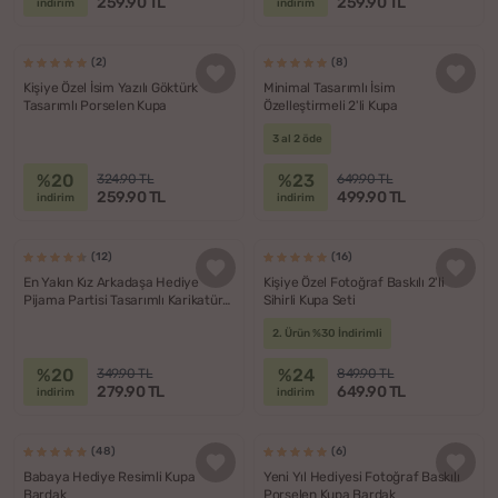
259.90 TL
259.90 TL
indirim
indirim
(2)
(8)
Kişiye Özel İsim Yazılı Göktürk
Minimal Tasarımlı İsim
Tasarımlı Porselen Kupa
Özelleştirmeli 2'li Kupa
3 al 2 öde
%20
%23
324.90 TL
649.90 TL
259.90 TL
499.90 TL
indirim
indirim
(12)
(16)
En Yakın Kız Arkadaşa Hediye
Kişiye Özel Fotoğraf Baskılı 2'li
Pijama Partisi Tasarımlı Karikatür
Sihirli Kupa Seti
Kupa
2. Ürün %30 İndirimli
%20
%24
349.90 TL
849.90 TL
279.90 TL
649.90 TL
indirim
indirim
(48)
(6)
Babaya Hediye Resimli Kupa
Yeni Yıl Hediyesi Fotoğraf Baskılı
Bardak
Porselen Kupa Bardak