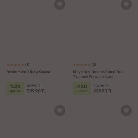
(1)
(3)
Benim Yılım Yılbaşı Kupası
Kişiye Özel Dreams Come True
Tasarımlı Porselen Kupa
%20
%20
499.90 TL
324.90 TL
399.90 TL
259.90 TL
indirim
indirim