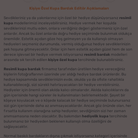
Kişiye Özel Kupa Bardak Editör Açıklamaları
Sevdikleriniz ya da yakınlarınız için özel bir hediye düşünüyorsanız
resimli
kupa
modellerimizi inceleyebilirsiniz. Hediye vermek her koşulda
sevdiklerinizi mutlu eden, onlara verdiğiniz değeri göstermeniz için özel
anlardır. Ancak bu özel anlarda doğru hediye seçiminde bulunmak oldukça
önemlidir. Estetik açıdan göze hoş gelmeyen ya da kullanışlı olmayan
hediyeleri seçmeniz durumunda, vermiş olduğunuz hediye sevdiklerinizin
pek hoşuna gitmeyecektir. Onlar için hem estetik açıdan güzel hem de son
derece işlevsel bir hediye vermek istiyorsanız
resimli bardak
modelleri
arasında sık tercih edilen
kişiye özel kupa
tercihinde bulunabilirsiniz.
Resimli kupa bardak
firmamız tarafından üretilen hediye vereceğiniz
kişilerin fotoğraflarının üzerinde yer aldığı hediye bardak ürünlerdir. Bu
hediye kapsamında sevdiklerinizin evde, okulda ya da ofiste rahatlıkla
kullanabileceği, sizi sürekli hatırlayacakları bir hediye verebilirsiniz.
Hediyeler için önemli olan akılda kalıcı olmalarıdır. Akılda kalıcılıklarını da
gün içerisinde hangi süreler ile kullanılmaları belirlemektedir. Şayet bir
köşeye koyulacak ve o köşede kalacak bir hediye seçiminde bulunursanız
sizi gün içerisinde daha az anımsayacaklardır. Ancak göz önünde olan, her
fırsatta kullanım olanağına sahip hediyeler, sevdiğinizin sizi her zaman
anımsamasına neden olacaktır. Bu bakımdan
hediyelik kupa
tercihinde
bulunmanız bir hediyeden beklenen kullanışlı olma özelliğini de
sağlayacaktır.
Normal baskılı bardakların dışına çıkmak istiyorsanız kategori içerisinde