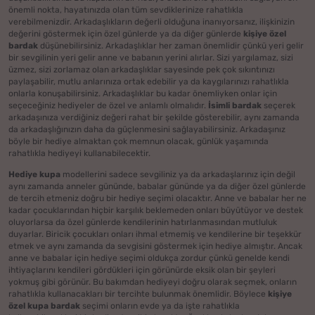
önemli nokta, hayatınızda olan tüm sevdiklerinize rahatlıkla
verebilmenizdir. Arkadaşlıkların değerli olduğuna inanıyorsanız, ilişkinizin
değerini göstermek için özel günlerde ya da diğer günlerde
kişiye özel
bardak
düşünebilirsiniz. Arkadaşlıklar her zaman önemlidir çünkü yeri gelir
bir sevgilinin yeri gelir anne ve babanın yerini alırlar. Sizi yargılamaz, sizi
üzmez, sizi zorlamaz olan arkadaşlıklar sayesinde pek çok sıkıntınızı
paylaşabilir, mutlu anlarınıza ortak edebilir ya da kaygılarınızı rahatlıkla
onlarla konuşabilirsiniz. Arkadaşlıklar bu kadar önemliyken onlar için
seçeceğiniz hediyeler de özel ve anlamlı olmalıdır.
İsimli bardak
seçerek
arkadaşınıza verdiğiniz değeri rahat bir şekilde gösterebilir, aynı zamanda
da arkadaşlığınızın daha da güçlenmesini sağlayabilirsiniz. Arkadaşınız
böyle bir hediye almaktan çok memnun olacak, günlük yaşamında
rahatlıkla hediyeyi kullanabilecektir.
Hediye kupa
modellerini sadece sevgiliniz ya da arkadaşlarınız için değil
aynı zamanda anneler gününde, babalar gününde ya da diğer özel günlerde
de tercih etmeniz doğru bir hediye seçimi olacaktır. Anne ve babalar her ne
kadar çocuklarından hiçbir karşılık beklemeden onları büyütüyor ve destek
oluyorlarsa da özel günlerde kendilerinin hatırlanmasından mutluluk
duyarlar. Biricik çocukları onları ihmal etmemiş ve kendilerine bir teşekkür
etmek ve aynı zamanda da sevgisini göstermek için hediye almıştır. Ancak
anne ve babalar için hediye seçimi oldukça zordur çünkü genelde kendi
ihtiyaçlarını kendileri gördükleri için görünürde eksik olan bir şeyleri
yokmuş gibi görünür. Bu bakımdan hediyeyi doğru olarak seçmek, onların
rahatlıkla kullanacakları bir tercihte bulunmak önemlidir. Böylece
kişiye
özel kupa bardak
seçimi onların evde ya da işte rahatlıkla