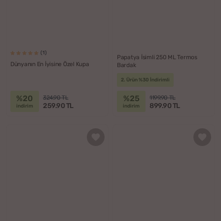
(1)
Papatya İsimli 250 ML Termos
Dünyanın En İyisine Özel Kupa
Bardak
2. Ürün %30 İndirimli
%20
%25
324.90 TL
1199.90 TL
259.90 TL
899.90 TL
indirim
indirim