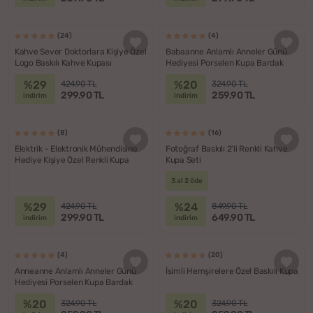
(24)
(4)
Kahve Sever Doktorlara Kişiye Özel
Babaanne Anlamlı Anneler Günü
Logo Baskılı Kahve Kupası
Hediyesi Porselen Kupa Bardak
%29
%20
424.90 TL
324.90 TL
299.90 TL
259.90 TL
indirim
indirim
(8)
(16)
Elektrik - Elektronik Mühendisine
Fotoğraf Baskılı 2'li Renkli Kahve
Hediye Kişiye Özel Renkli Kupa
Kupa Seti
3 al 2 öde
%29
%24
424.90 TL
849.90 TL
299.90 TL
649.90 TL
indirim
indirim
(4)
(20)
Anneanne Anlamlı Anneler Günü
İsimli Hemşirelere Özel Baskılı Kupa
Hediyesi Porselen Kupa Bardak
%20
%20
324.90 TL
324.90 TL