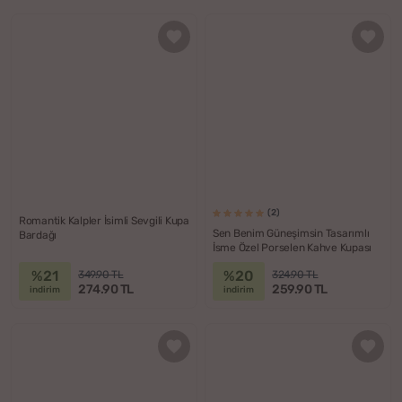
(2)
Romantik Kalpler İsimli Sevgili Kupa
Sen Benim Güneşimsin Tasarımlı
Bardağı
İsme Özel Porselen Kahve Kupası
%21
%20
349.90 TL
324.90 TL
274.90 TL
259.90 TL
indirim
indirim