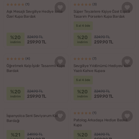
(1)
(3)
Aşk Mesajlı Sevgiliye Hediye İsme
Süper Teyzelere Kişiye Özel Esprili
Özel Kupa Bardak
Tasarım Porselen Kupa Bardak
5 al 4 öde
%20
%20
324.90 TL
324.90 TL
259.90 TL
259.90 TL
indirim
indirim
(4)
(7)
Öğretmek Kalp İşidir Tasarımlı Kupa
Sevgiliye Yıldönümü Hediyesi İsim
Bardak
Yazılı Kahve Kupası
5 al 4 öde
%20
%20
324.90 TL
324.90 TL
259.90 TL
259.90 TL
indirim
indirim
(1)
İspanyolca Seni Seviyorum Kahve
Patolog Arkadaşa Hediye Baskılı
Bardağı
Kupa
%21
%20
349.90 TL
324.90 TL