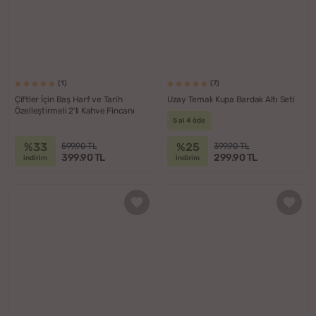
(1)
(7)
Çiftler İçin Baş Harf ve Tarih
Uzay Temalı Kupa Bardak Altı Seti
Özelleştirmeli 2'li Kahve Fincanı
5 al 4 öde
%33
%25
599.90 TL
399.90 TL
399.90 TL
299.90 TL
indirim
indirim