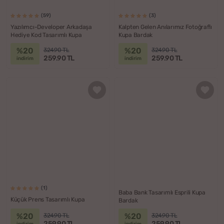
(59)
(3)
Yazılımcı-Developer Arkadaşa
Kalpten Gelen Anılarımız Fotoğraflı
Hediye Kod Tasarımlı Kupa
Kupa Bardak
%20
%20
324.90 TL
324.90 TL
259.90 TL
259.90 TL
indirim
indirim
(1)
Baba Bank Tasarımlı Esprili Kupa
Küçük Prens Tasarımlı Kupa
Bardak
%20
%20
324.90 TL
324.90 TL
259.90 TL
259.90 TL