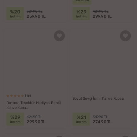
5 al 4 öde
%20
%29
324.90 TL
424.90 TL
259.90 TL
299.90 TL
indirim
indirim
(16)
Soyut Sevgi İsimli Kahve Kupası
Doktora Teşekkür Hediyesi Renkli
Kahve Kupası
%29
%21
424.90 TL
349.90 TL
299.90 TL
274.90 TL
indirim
indirim