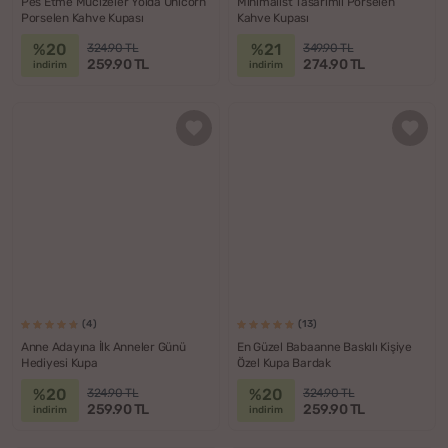
Pes Etme Mucizeler Yolda Unicorn
Minimalist Tasarımlı Porselen
Porselen Kahve Kupası
Kahve Kupası
%20
%21
324.90 TL
349.90 TL
259.90 TL
274.90 TL
indirim
indirim
(4)
(13)
Anne Adayına İlk Anneler Günü
En Güzel Babaanne Baskılı Kişiye
Hediyesi Kupa
Özel Kupa Bardak
%20
%20
324.90 TL
324.90 TL
259.90 TL
259.90 TL
indirim
indirim