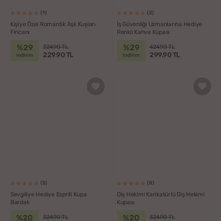
(1)
(2)
Kişiye Özel Romantik Aşk Kuşları
İş Güvenliği Uzmanlarına Hediye
Fincanı
Renkli Kahve Kupası
%29
%29
324.90 TL
424.90 TL
229.90 TL
299.90 TL
indirim
indirim
(5)
(8)
Sevgiliye Hediye Esprili Kupa
Diş Hekimi Karikatürlü Diş Hekimi
Bardak
Kupası
%20
%20
324.90 TL
324.90 TL