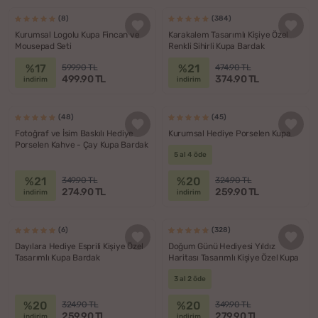
(8)
(384)
Kurumsal Logolu Kupa Fincan ve
Karakalem Tasarımlı Kişiye Özel
Mousepad Seti
Renkli Sihirli Kupa Bardak
%17
%21
599.90 TL
474.90 TL
499.90 TL
374.90 TL
indirim
indirim
(48)
(45)
Fotoğraf ve İsim Baskılı Hediye
Kurumsal Hediye Porselen Kupa
Porselen Kahve - Çay Kupa Bardak
5 al 4 öde
%21
%20
349.90 TL
324.90 TL
274.90 TL
259.90 TL
indirim
indirim
(6)
(328)
Dayılara Hediye Esprili Kişiye Özel
Doğum Günü Hediyesi Yıldız
Tasarımlı Kupa Bardak
Haritası Tasarımlı Kişiye Özel Kupa
3 al 2 öde
%20
%20
324.90 TL
349.90 TL
259.90 TL
279.90 TL
indirim
indirim