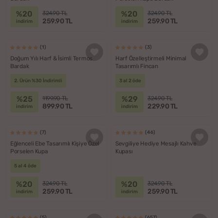
%20
%20
324.90 TL
324.90 TL
259.90 TL
259.90 TL
indirim
indirim
(1)
(3)
Doğum Yılı Harf & İsimli Termos
Harf Özelleştirmeli Minimal
Bardak
Tasarımlı Fincan
2. Ürün %30 İndirimli
3 al 2 öde
%25
%29
1199.90 TL
324.90 TL
899.90 TL
229.90 TL
indirim
indirim
(7)
(46)
Eğlenceli Ebe Tasarımlı Kişiye Özel
Sevgiliye Hediye Mesajlı Kahve
Porselen Kupa
Kupası
5 al 4 öde
%20
%20
324.90 TL
324.90 TL
259.90 TL
259.90 TL
indirim
indirim
(5)
(657)