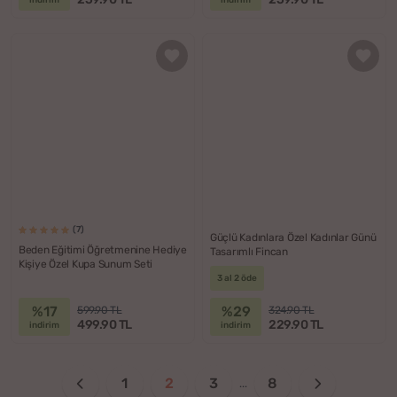
indirim
indirim
(7)
Güçlü Kadınlara Özel Kadınlar Günü
Beden Eğitimi Öğretmenine Hediye
Tasarımlı Fincan
Kişiye Özel Kupa Sunum Seti
3 al 2 öde
%17
%29
599.90 TL
324.90 TL
499.90 TL
229.90 TL
indirim
indirim
1
2
3
8
...