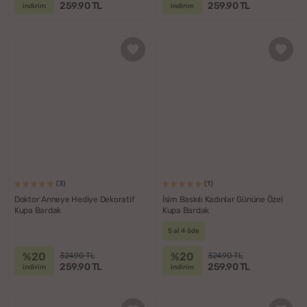
259.90 TL
259.90 TL
indirim
indirim
(3)
(1)
Doktor Anneye Hediye Dekoratif
İsim Baskılı Kadınlar Gününe Özel
Kupa Bardak
Kupa Bardak
5 al 4 öde
%20
%20
324.90 TL
324.90 TL
259.90 TL
259.90 TL
indirim
indirim