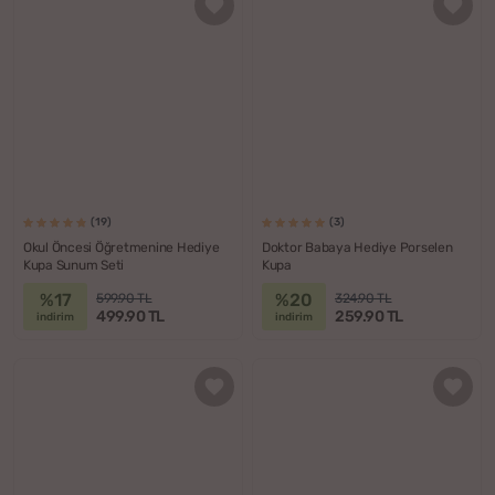
(19)
(3)
Okul Öncesi Öğretmenine Hediye
Doktor Babaya Hediye Porselen
Kupa Sunum Seti
Kupa
%17
%20
599.90 TL
324.90 TL
499.90 TL
259.90 TL
indirim
indirim