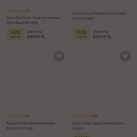
(1)
Çocuk Sayısı Özelleştirmeli Baba
İsme Özel Mom Tasarımlı Anneler
Kahve Kupası
Günü Kupa Bardağı
%20
%20
324.90 TL
324.90 TL
259.90 TL
259.90 TL
indirim
indirim
(5)
(63)
İnşaat Mühendislerine Hediye
Kişiye Özel Logolu Renkli Kahve
Kişiye Özel Kupa
Kupası