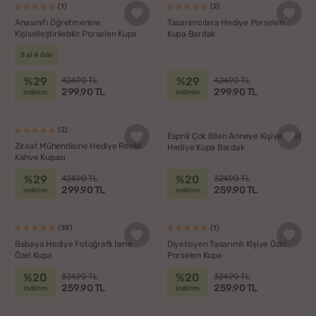
(1)
(2)
Anasınıfı Öğretmenine
Tasarımcılara Hediye Porselen
Kişiselleştirilebilir Porselen Kupa
Kupa Bardak
5 al 4 öde
%29
%29
424.90 TL
424.90 TL
299.90 TL
299.90 TL
indirim
indirim
(2)
Esprili Çok Bilen Anneye Kişiye Özel
Ziraat Mühendisine Hediye Renkli
Hediye Kupa Bardak
Kahve Kupası
%29
%20
424.90 TL
324.90 TL
299.90 TL
259.90 TL
indirim
indirim
(38)
(1)
Babaya Hediye Fotoğraflı İsme
Diyetisyen Tasarımlı Kişiye Özel
Özel Kupa
Porselen Kupa
%20
%20
324.90 TL
324.90 TL
259.90 TL
259.90 TL
indirim
indirim