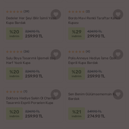
(39)
(2)
Dedeler Her Şeyi Bilir İsimli Yazılı
Bordo Mavi Renkli Taraftar Kahve
Kupa Bardak
Kupası
%20
%29
324.90 TL
424.90 TL
259.90 TL
299.90 TL
indirim
indirim
(26)
(4)
Sulu Boya Tasarımlı İşlemeli Baş
Polis Anneye Hediye İsme Özel
Harf Yazılı Kupa
Esprili Kupa Bardak
%20
%20
324.90 TL
324.90 TL
259.90 TL
259.90 TL
indirim
indirim
(1)
Sen Benim Gülümsememsin Kupa
Doktora Hediye Sakin Ol Champ
Bardak
Tasarımlı Esprili Porselen Kupa
%20
%21
324.90 TL
349.90 TL
259.90 TL
274.90 TL
indirim
indirim