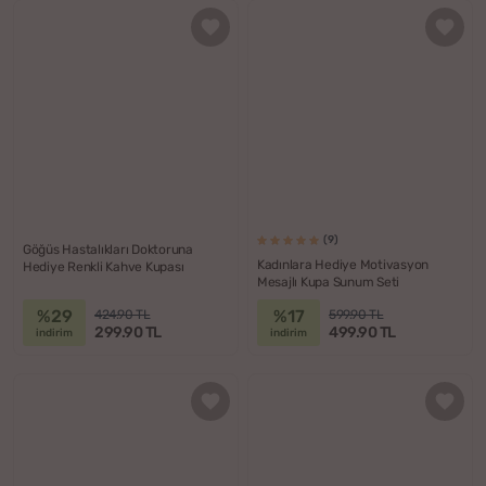
(9)
Göğüs Hastalıkları Doktoruna
Kadınlara Hediye Motivasyon
Hediye Renkli Kahve Kupası
Mesajlı Kupa Sunum Seti
%29
%17
424.90 TL
599.90 TL
299.90 TL
499.90 TL
indirim
indirim