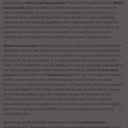
sunduğumuz
sihirli siyah kupa bardak
modellerimize bakabilirsiniz.
Sihirli
kupa bardak
diğer bardakların aksine daha hoş sürprizler yapmak için
tercih edilmektedir. İçine sıcak sıvı koyulduğunda renk değiştiren bu
bardaklar ile sevdiklerinizi şaşırtabilirsiniz. İçinde sıvı yokken görünüş
olarak sıradan bir bardağa benzeyen ama kullanıldığında renk değiştirip
üzerindeki yazıları ya da fotoğraf baskıyı ortaya çıkaran bu bardaklar ile
sevdiklerinizin bardaklarını her kullandıklarında şaşırmasını ve sizin
hayatınızda olmanızdan dolayı mutluluk duymasını sağlayabilirsiniz.
Resimli kupa bardak
hediyesini pek çok sevdiğinize karşı kullanabilirsiniz.
Sevgiliniz sizin için her şeyden önemlidir çünkü onunla birlikte yaşamınızı
geçirir, en ufak şeyleri bile onunla yaşamak ister, gün içerisinde saatlerce
konuşur ya da görüşürsünüz. O, sevgiliniz olduğu için başka insanlardan
farklı, özel ve değerlidir. Ona sevgililer günü, doğum günü gibi özel günlerin
yanı sıra sevginizi göstermek istediğiniz sıradan bir günde de
isme özel
kupa
hediye verebilirsiniz.
İsimli kupa
gibi isme özel hediyeler her zaman
hediye verilen kişiler için hazırlanmalarından ötürü kişileri ayrıcalıklı
hissettirirler. Çünkü aldıkları hediyeden yer yüzünde bir tane bulunmaktadır
ve o da kendilerine aittir. Diğer hediyelere kıyasla daha özenli ve tutumlu
bir şekilde muhafaza edilen bu hediyeler sevginizin ne kadar biricik
olduğunu göstermek için iyi bir fırsat olacaktır. İsimli kupa modelleri
arasından sevgilinizin fotoğrafını, özel anlarınızı ya da onun çok sevdiği bir
görüntüyü kupa üzerinde tutabilir, bu sayede sizi daha çok sevmesini
sağlayabilirsiniz.
Sadece sevgiliniz için değil arkadaşlarınız için de
hediyelik kupa
düşünebilirsiniz. Bu kupaların bir hediye olarak öne çıkmasını sağlayan en