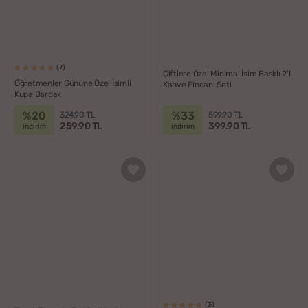
(7)
Çiftlere Özel Minimal İsim Basklı 2'li
Öğretmenler Gününe Özel İsimli
Kahve Fincanı Seti
Kupa Bardak
%20
%33
324.90 TL
599.90 TL
259.90 TL
399.90 TL
indirim
indirim
(3)