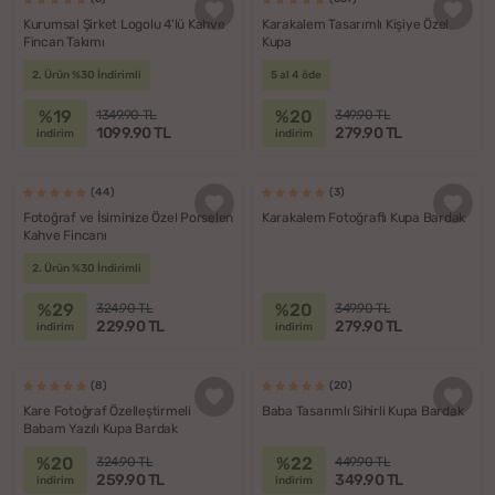
Kurumsal Şirket Logolu 4'lü Kahve
Karakalem Tasarımlı Kişiye Özel
Fincan Takımı
Kupa
2. Ürün %30 İndirimli
5 al 4 öde
%19
%20
1349.90 TL
349.90 TL
1099.90 TL
279.90 TL
indirim
indirim
(44)
(3)
Fotoğraf ve İsiminize Özel Porselen
Karakalem Fotoğraflı Kupa Bardak
Kahve Fincanı
2. Ürün %30 İndirimli
%29
%20
324.90 TL
349.90 TL
229.90 TL
279.90 TL
indirim
indirim
(8)
(20)
Kare Fotoğraf Özelleştirmeli
Baba Tasarımlı Sihirli Kupa Bardak
Babam Yazılı Kupa Bardak
%20
%22
324.90 TL
449.90 TL
259.90 TL
349.90 TL
indirim
indirim