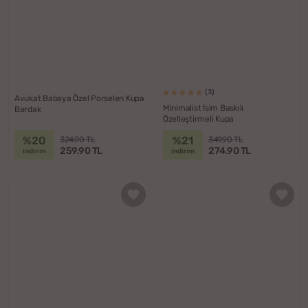
(3)
Avukat Babaya Özel Porselen Kupa
Minimalist İsim Baskılı
Bardak
Özelleştirmeli Kupa
%20
%21
324.90 TL
349.90 TL
259.90 TL
274.90 TL
indirim
indirim