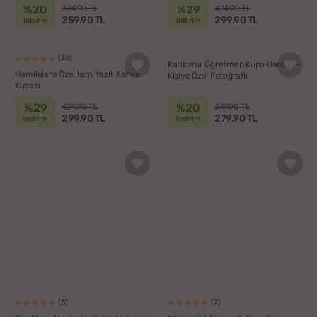
%20
%29
324.90 TL
424.90 TL
259.90 TL
299.90 TL
indirim
indirim
(26)
Karikatür Öğretmen Kupa Bardak -
Hamilelere Özel İsim Yazılı Kahve
Kişiye Özel Fotoğraflı
Kupası
%29
%20
424.90 TL
349.90 TL
299.90 TL
279.90 TL
indirim
indirim
(3)
(2)