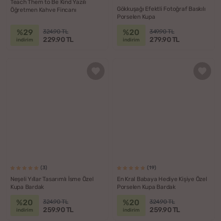
Teach Them to Be Kind Yazılı
Gökkuşağı Efektli Fotoğraf Baskılı
Öğretmen Kahve Fincanı
Porselen Kupa
%29
%20
324.90 TL
349.90 TL
229.90 TL
279.90 TL
indirim
indirim
(3)
(19)
Neşeli Yıllar Tasarımlı İsme Özel
En Kral Babaya Hediye Kişiye Özel
Kupa Bardak
Porselen Kupa Bardak
%20
%20
324.90 TL
324.90 TL
259.90 TL
259.90 TL
indirim
indirim