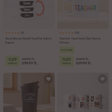
(5)
(13)
Siyah Beyaz Renkli Taraftar Kahve
Teacher Yazılı İsme Özel Kahve
Kupası
Fincanı
3 al 2 öde
%29
%29
424.90 TL
324.90 TL
299.90 TL
229.90 TL
indirim
indirim