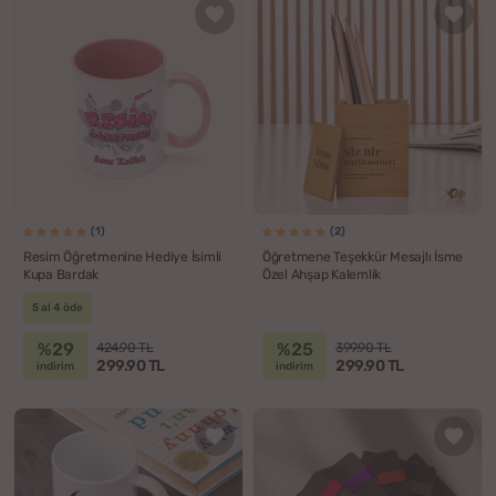
(1)
(2)
Resim Öğretmenine Hediye İsimli
Öğretmene Teşekkür Mesajlı İsme
Kupa Bardak
Özel Ahşap Kalemlik
5 al 4 öde
%29
%25
424.90 TL
399.90 TL
299.90 TL
299.90 TL
indirim
indirim