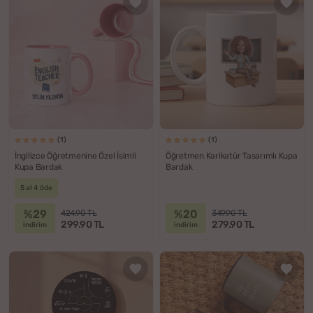
(1)
(1)
İngilizce Öğretmenine Özel İsimli
Öğretmen Karikatür Tasarımlı Kupa
Kupa Bardak
Bardak
5 al 4 öde
%29
%20
424.90 TL
349.90 TL
299.90 TL
279.90 TL
indirim
indirim