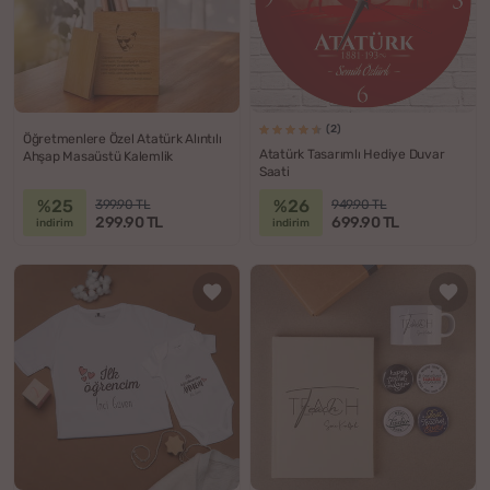
(2)
Öğretmenlere Özel Atatürk Alıntılı
Atatürk Tasarımlı Hediye Duvar
Ahşap Masaüstü Kalemlik
Saati
%25
%26
399.90 TL
949.90 TL
299.90 TL
699.90 TL
indirim
indirim