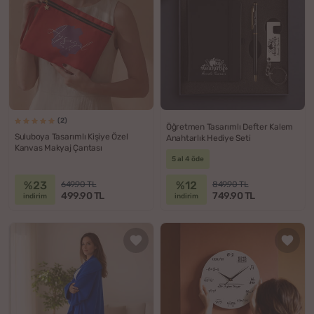
(2)
Öğretmen Tasarımlı Defter Kalem
Suluboya Tasarımlı Kişiye Özel
Anahtarlık Hediye Seti
Kanvas Makyaj Çantası
5 al 4 öde
%23
%12
649.90 TL
849.90 TL
499.90 TL
749.90 TL
indirim
indirim