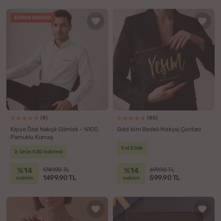
KARGO BEDAVA
(8)
(80)
Kişiye Özel Nakışlı Gömlek - %100
Gold İsim Baskılı Makyaj Çantası
Pamuklu Kumaş
3 al 2 öde
2. Ürün %30 İndirimli
%14
%14
1749.90 TL
699.90 TL
1499.90 TL
599.90 TL
indirim
indirim