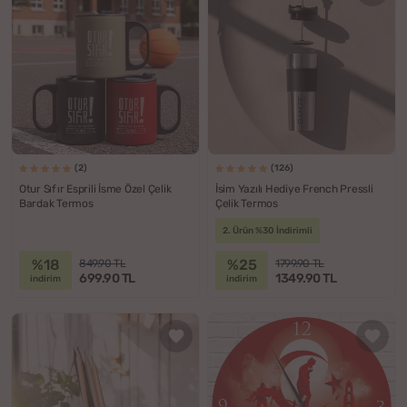
(2)
(126)
Otur Sıfır Esprili İsme Özel Çelik
İsim Yazılı Hediye French Pressli
Bardak Termos
Çelik Termos
2. Ürün %30 İndirimli
%18
%25
849.90 TL
1799.90 TL
699.90 TL
1349.90 TL
indirim
indirim