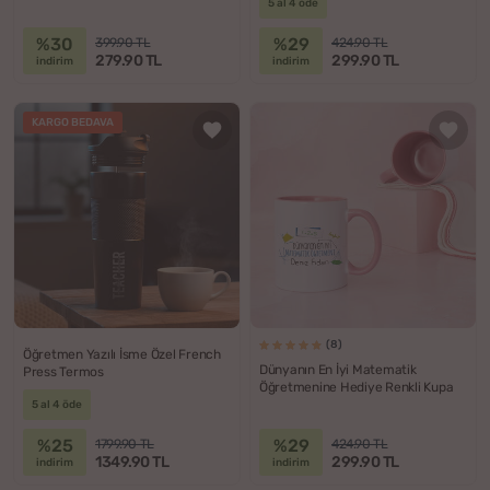
5 al 4 öde
%30
%29
399.90 TL
424.90 TL
279.90 TL
299.90 TL
indirim
indirim
KARGO BEDAVA
(8)
Öğretmen Yazılı İsme Özel French
Dünyanın En İyi Matematik
Press Termos
Öğretmenine Hediye Renkli Kupa
5 al 4 öde
%25
%29
1799.90 TL
424.90 TL
1349.90 TL
299.90 TL
indirim
indirim