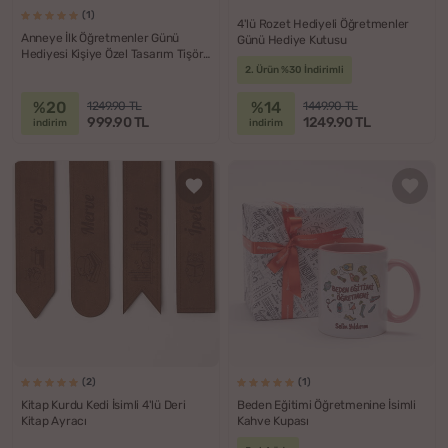
(1)
4'lü Rozet Hediyeli Öğretmenler
Anneye İlk Öğretmenler Günü
Günü Hediye Kutusu
Hediyesi Kişiye Özel Tasarım Tişört
Body Seti
2. Ürün %30 İndirimli
%20
%14
1249.90 TL
1449.90 TL
999.90 TL
1249.90 TL
indirim
indirim
(2)
(1)
Kitap Kurdu Kedi İsimli 4'lü Deri
Beden Eğitimi Öğretmenine İsimli
Kitap Ayracı
Kahve Kupası