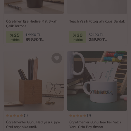
Öğretmen Eşe Hediye Mat Siyah
Teach Yazılı Fotoğraflı Kupa Bardak
Çelik Termos
%25
%20
1199.90 TL
324.90 TL
899.90 TL
259.90 TL
indirim
indirim
(1)
(1)
Öğretmenler Günü Hediyesi Kişiye
Öğretmenler Günü Teacher Yazılı
Özel Ahşap Kalemlik
Yazılı Orta Boy fincan