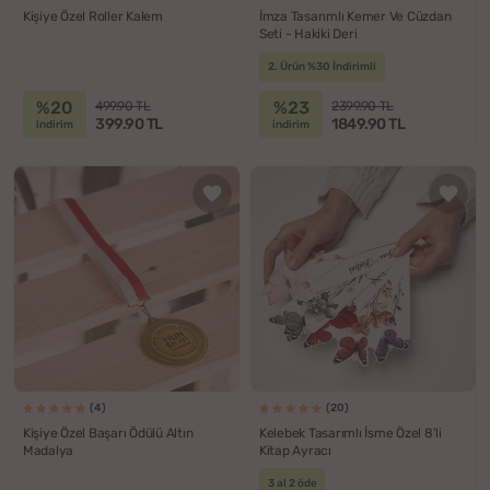
Kişiye Özel Roller Kalem
İmza Tasarımlı Kemer Ve Cüzdan
Seti - Hakiki Deri
2. Ürün %30 İndirimli
%20
%23
499.90 TL
2399.90 TL
399.90 TL
1849.90 TL
indirim
indirim
(4)
(20)
Kişiye Özel Başarı Ödülü Altın
Kelebek Tasarımlı İsme Özel 8'li
Madalya
Kitap Ayracı
3 al 2 öde