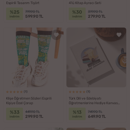
Espirili Tasarım Tişört
4'lü Kitap Ayracı Seti
%25
%30
799.90 TL
399.90 TL
599.90 TL
279.90 TL
indirim
indirim
(1)
(1)
Klişe Öğretmen Sözleri Esprili
Türk Dili ve Edebiyatı
Kişiye Özel Çorap
Öğretmenlerine Hediye Kanvas
Defter
%33
%13
449.90 TL
749.90 TL
299.90 TL
649.90 TL
indirim
indirim