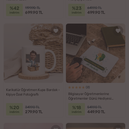
%42
%23
1199.90 TL
649.90 TL
699.90 TL
499.90 TL
indirim
indirim
(2)
Karikatür Öğretmen Kupa Bardak -
Bilgisayar Öğretmenlerine
Kişiye Özel Fotoğraflı
Öğretmenler Günü Hediyesi
Mousepad
%20
%18
349.90 TL
549.90 TL
279.90 TL
449.90 TL
indirim
indirim