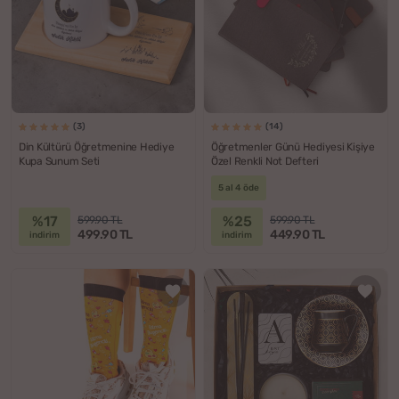
(3)
(14)
Din Kültürü Öğretmenine Hediye
Öğretmenler Günü Hediyesi Kişiye
Kupa Sunum Seti
Özel Renkli Not Defteri
5 al 4 öde
%17
%25
599.90 TL
599.90 TL
499.90 TL
449.90 TL
indirim
indirim