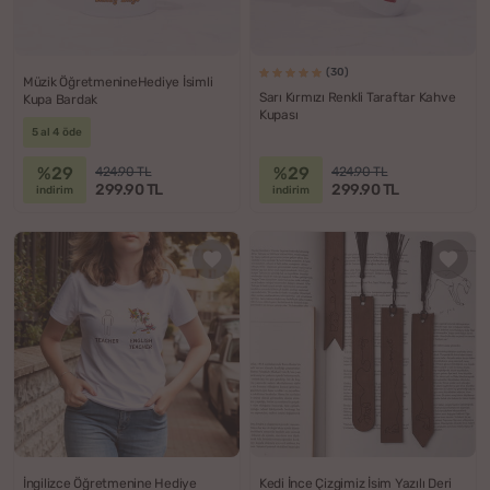
(30)
Müzik ÖğretmenineHediye İsimli
Sarı Kırmızı Renkli Taraftar Kahve
Kupa Bardak
Kupası
5 al 4 öde
%29
%29
424.90 TL
424.90 TL
299.90 TL
299.90 TL
indirim
indirim
İngilizce Öğretmenine Hediye
Kedi İnce Çizgimiz İsim Yazılı Deri