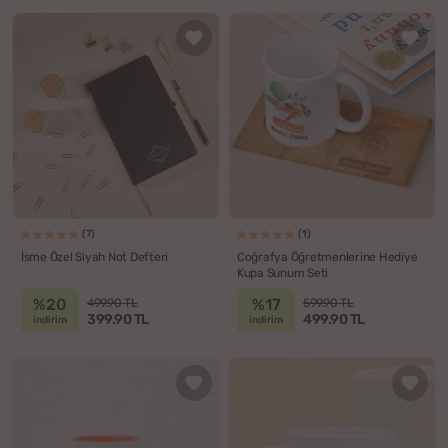
(7)
(1)
İsme Özel Siyah Not Defteri
Coğrafya Öğretmenlerine Hediye
Kupa Sunum Seti
%20
%17
499.90 TL
599.90 TL
399.90 TL
499.90 TL
indirim
indirim