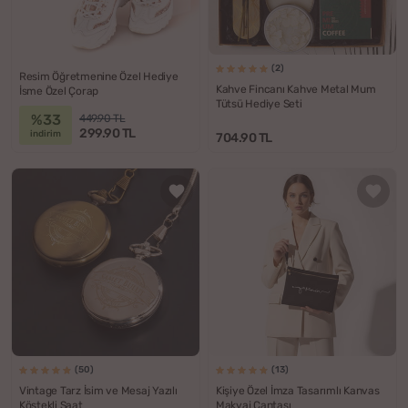
(2)
Resim Öğretmenine Özel Hediye
Kahve Fincanı Kahve Metal Mum
İsme Özel Çorap
Tütsü Hediye Seti
%33
449.90 TL
299.90 TL
indirim
704.90 TL
(50)
(13)
Vintage Tarz İsim ve Mesaj Yazılı
Kişiye Özel İmza Tasarımlı Kanvas
Köstekli Saat
Makyaj Çantası