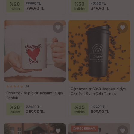
%20
%30
999.90 TL
499.90 TL
799.90 TL
349.90 TL
indirim
indirim
(4)
Öğretmenler Günü Hediyesi Kişiye
Öğretmek Kalp İşidir Tasarımlı Kupa
Özel Mat Siyah Çelik Termos
Bardak
%20
%25
324.90 TL
1199.90 TL
259.90 TL
899.90 TL
indirim
indirim
KARGO BEDAVA