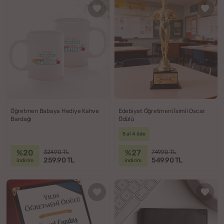
Öğretmen Babaya Hediye Kahve
Edebiyat Öğretmeni İsimli Oscar
Bardağı
Ödülü
5 al 4 öde
%20
%27
324.90 TL
749.90 TL
259.90 TL
549.90 TL
indirim
indirim