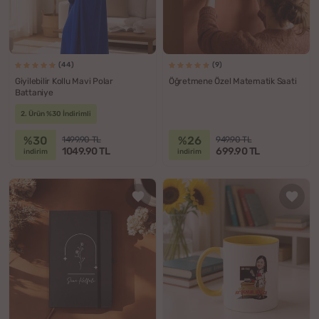
(44)
(9)
Giyilebilir Kollu Mavi Polar
Öğretmene Özel Matematik Saati
Battaniye
2. Ürün %30 İndirimli
%30
%26
1499.90 TL
949.90 TL
1049.90 TL
699.90 TL
indirim
indirim