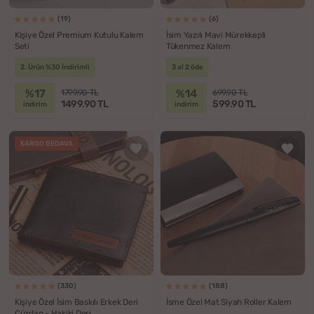
(19)
(6)
Kişiye Özel Premium Kutulu Kalem
İsim Yazılı Mavi Mürekkepli
Seti
Tükenmez Kalem
2. Ürün %30 İndirimli
3 al 2 öde
%17
%14
1799.90 TL
699.90 TL
1499.90 TL
599.90 TL
indirim
indirim
KARGO BEDAVA
(330)
(188)
Kişiye Özel İsim Baskılı Erkek Deri
İsme Özel Mat Siyah Roller Kalem
Cüzdan - Hakiki Deri