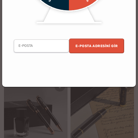
(160)
(475)
Kişiye Özel İkili Tükenmez Kalem
İsme Özel Tükenmez Kalem
Seti
E-POSTA ADRESINI GIR
5 al 4 öde
3 al 2 öde
%21
%14
699.90 TL
349.90 TL
549.90 TL
299.90 TL
indirim
indirim
KARGO BEDAVA