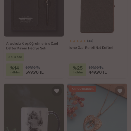
(45)
Anaokulu Kreş Öğretmenine Özel
İsme Özel Renkli Not Defteri
Defter Kalem Hediye Seti
5 al 4 öde
%14
%25
699.90 TL
599.90 TL
599.90 TL
449.90 TL
indirim
indirim
KARGO BEDAVA