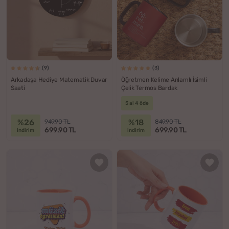
(9)
(3)
Arkadaşa Hediye Matematik Duvar
Öğretmen Kelime Anlamlı İsimli
Saati
Çelik Termos Bardak
5 al 4 öde
%26
%18
949.90 TL
849.90 TL
699.90 TL
699.90 TL
indirim
indirim