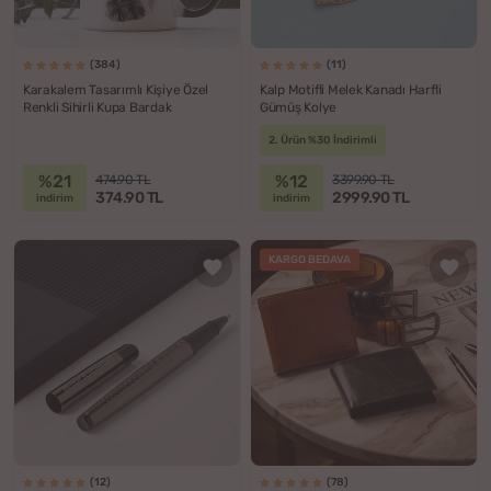
(384)
(11)
Karakalem Tasarımlı Kişiye Özel
Kalp Motifli Melek Kanadı Harfli
Renkli Sihirli Kupa Bardak
Gümüş Kolye
2. Ürün %30 İndirimli
%21
%12
474.90 TL
3399.90 TL
374.90 TL
2999.90 TL
indirim
indirim
KARGO BEDAVA
(12)
(78)