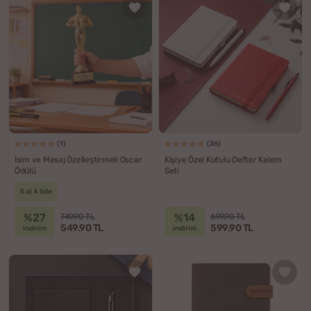
(1)
(26)
İsim ve Mesaj Özelleştirmeli Oscar
Kişiye Özel Kutulu Defter Kalem
Ödülü
Seti
5 al 4 öde
%27
%14
749.90 TL
699.90 TL
549.90 TL
599.90 TL
indirim
indirim