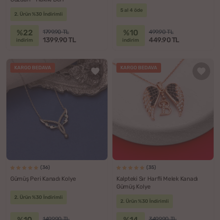
5 al 4 öde
2. Ürün %30 İndirimli
%22
%10
1799.90 TL
499.90 TL
1399.90 TL
449.90 TL
indirim
indirim
KARGO BEDAVA
KARGO BEDAVA
(36)
(35)
Gümüş Peri Kanadı Kolye
Kalpteki Sır Harfli Melek Kanadı
Gümüş Kolye
2. Ürün %30 İndirimli
2. Ürün %30 İndirimli
%10
%14
1499.90 TL
3499.90 TL