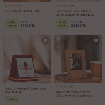
(3)
(59)
Kişiye Özel Minimalist Defter
Öğretmenler Günü Hediyesi
Karikatür Tasarımlı Renkli Kupa
%20
%32
499.90 TL
474.90 TL
399.90 TL
324.90 TL
indirim
indirim
(4)
Mesaj ve Fotoğraflı Öğretmenler
Kişiye Özel Ahşap Fotoğraflı
Günü Plaketi
Öğretmenler Günü Çerçevesi
5 al 4 öde