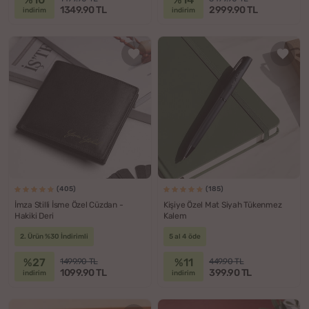
1349.90 TL
2999.90 TL
indirim
indirim
(405)
(185)
İmza Stilli İsme Özel Cüzdan -
Kişiye Özel Mat Siyah Tükenmez
Hakiki Deri
Kalem
2. Ürün %30 İndirimli
5 al 4 öde
%27
%11
1499.90 TL
449.90 TL
1099.90 TL
399.90 TL
indirim
indirim