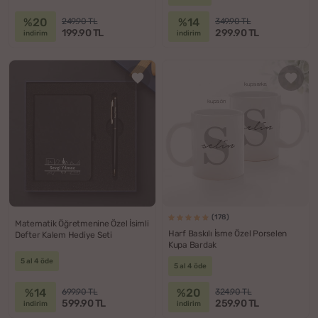
%20
%14
249.90 TL
349.90 TL
199.90 TL
299.90 TL
indirim
indirim
(178)
Matematik Öğretmenine Özel İsimli
Harf Baskılı İsme Özel Porselen
Defter Kalem Hediye Seti
Kupa Bardak
5 al 4 öde
5 al 4 öde
%14
%20
699.90 TL
324.90 TL
599.90 TL
259.90 TL
indirim
indirim