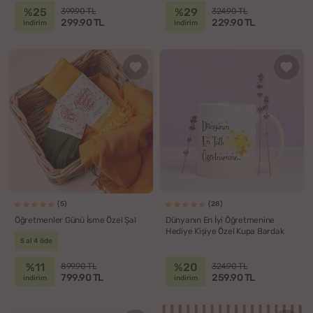
%25
%29
399.90 TL
324.90 TL
299.90 TL
229.90 TL
indirim
indirim
(5)
(28)
Öğretmenler Günü İsme Özel Şal
Dünyanın En İyi Öğretmenine
Hediye Kişiye Özel Kupa Bardak
5 al 4 öde
%11
%20
899.90 TL
324.90 TL
799.90 TL
259.90 TL
indirim
indirim