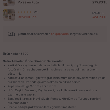
279.90 TL
Porselen Kupa
(59)
474.90 TL
324.90 TL
Renkli Kupa
Şimdi
sipariş verirseniz
en geç yarın
kargoya verilecektir.
Ürün Kodu: 13800
Satın Almadan Önce Bilmeniz Gerekenler:
Karikatür çalışmasının daha kaliteli olabilmesi için yükleyeceğiniz
fotoğrafın ön cepheden çekilmiş olmasına ve net olmasına önem
gösteriniz.
Karikatür çalışması için fotoğrafınızın mümkünse beyaz zeminde ya da
düz bir renk üzerinde çekilmiş olmasına dikkat ediniz.
Kupa yüksekliği: 9,5 cm çapı:8,5 cm
Ürün Çeşidi: Seramik; Dışı beyaz içi ve kulbu renkli porselen kupa
üzerine baskı yapılır.
Sarı, Yeşil, Kırmızı, Mavi, Siyah, Pembe, Mürdüm ve Turuncu renkleri
bulunmaktadır.
Özenle
hediye paketi
yapılarak gönderilmektedir.