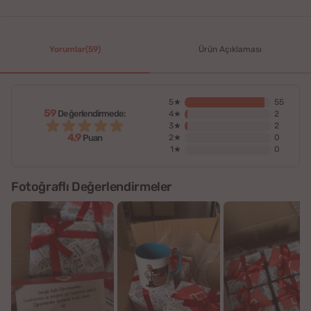
Yorumlar(59)
Ürün Açıklaması
5★
55
59
Değerlendirmede:
4★
2
3★
2
4,9
2★
0
Puan
1★
0
Fotoğraflı Değerlendirmeler