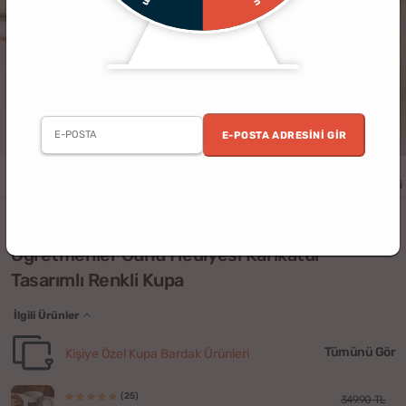
E-POSTA ADRESINI GIR
Erkek
Kadın
Doğum Günü
Öğretmenler Günü
Yılbaşı
Sevgili
(59)
Öğretmenler Günü Hediyesi Karikatür
Tasarımlı Renkli Kupa
İlgili Ürünler
Tümünü Gör
Kişiye Özel Kupa Bardak Ürünleri
(25)
349.90 TL