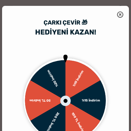
ÇARKI ÇEVIR 🎁
HEDİYENİ KAZAN!
HediyeSepeti
HediyeSepeti Blog
2026 Biyografi Sözleri, Kısa ve Etki
%20 İndirim
%10 İndirim
%15 İndirim
50 TL İndirim
200 TL İndirim
100 TL İndirim