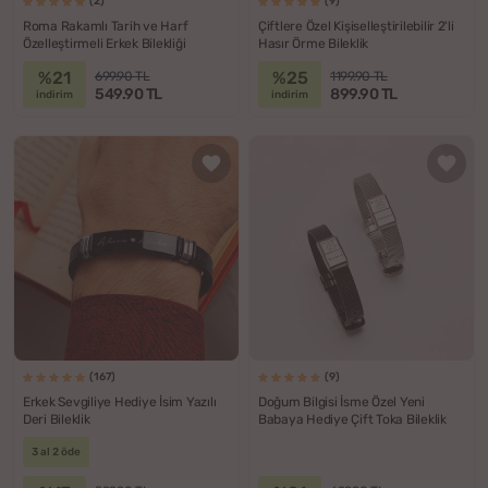
(2)
(9)
Roma Rakamlı Tarih ve Harf
Çiftlere Özel Kişiselleştirilebilir 2'li
Özelleştirmeli Erkek Bilekliği
Hasır Örme Bileklik
%21
%25
699.90 TL
1199.90 TL
549.90 TL
899.90 TL
indirim
indirim
(167)
(9)
Erkek Sevgiliye Hediye İsim Yazılı
Doğum Bilgisi İsme Özel Yeni
Deri Bileklik
Babaya Hediye Çift Toka Bileklik
3 al 2 öde