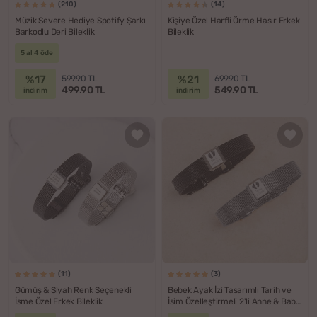
(210)
(14)
Müzik Severe Hediye Spotify Şarkı
Kişiye Özel Harfli Örme Hasır Erkek
Barkodlu Deri Bileklik
Bileklik
5 al 4 öde
%17
%21
599.90 TL
699.90 TL
499.90 TL
549.90 TL
indirim
indirim
(11)
(3)
Gümüş & Siyah Renk Seçenekli
Bebek Ayak İzi Tasarımlı Tarih ve
İsme Özel Erkek Bileklik
İsim Özelleştirmeli 2'li Anne & Baba
Bilekliği