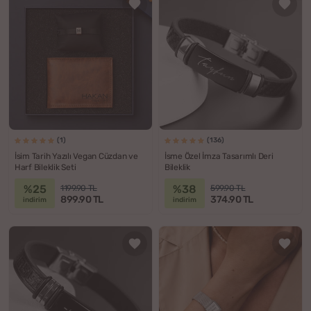
(1)
(136)
İsim Tarih Yazılı Vegan Cüzdan ve
İsme Özel İmza Tasarımlı Deri
Harf Bileklik Seti
Bileklik
%25
%38
1199.90 TL
599.90 TL
899.90 TL
374.90 TL
indirim
indirim