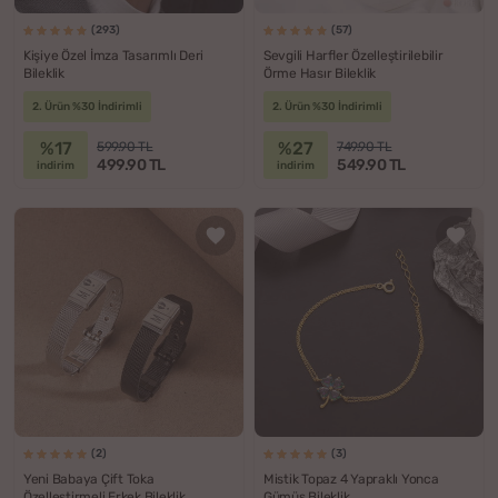
(293)
(57)
Kişiye Özel İmza Tasarımlı Deri
Sevgili Harfler Özelleştirilebilir
Bileklik
Örme Hasır Bileklik
2. Ürün %30 İndirimli
2. Ürün %30 İndirimli
%17
%27
599.90 TL
749.90 TL
499.90 TL
549.90 TL
indirim
indirim
(2)
(3)
Yeni Babaya Çift Toka
Mistik Topaz 4 Yapraklı Yonca
Özelleştirmeli Erkek Bileklik
Gümüş Bileklik