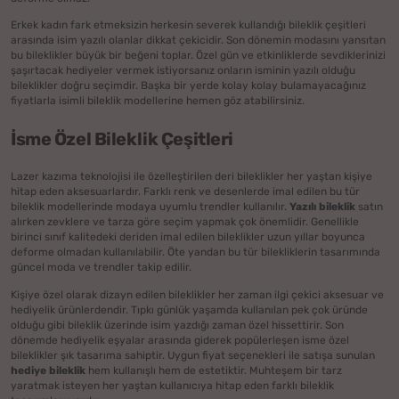
Erkek kadın fark etmeksizin herkesin severek kullandığı bileklik çeşitleri
arasında isim yazılı olanlar dikkat çekicidir. Son dönemin modasını yansıtan
bu bileklikler büyük bir beğeni toplar. Özel gün ve etkinliklerde sevdiklerinizi
şaşırtacak hediyeler vermek istiyorsanız onların isminin yazılı olduğu
bileklikler doğru seçimdir. Başka bir yerde kolay kolay bulamayacağınız
fiyatlarla isimli bileklik modellerine hemen göz atabilirsiniz.
İsme Özel Bileklik Çeşitleri
Lazer kazıma teknolojisi ile özelleştirilen deri bileklikler her yaştan kişiye
hitap eden aksesuarlardır. Farklı renk ve desenlerde imal edilen bu tür
bileklik modellerinde modaya uyumlu trendler kullanılır.
Yazılı bileklik
satın
alırken zevklere ve tarza göre seçim yapmak çok önemlidir. Genellikle
birinci sınıf kalitedeki deriden imal edilen bileklikler uzun yıllar boyunca
deforme olmadan kullanılabilir. Öte yandan bu tür bilekliklerin tasarımında
güncel moda ve trendler takip edilir.
Kişiye özel olarak dizayn edilen bileklikler her zaman ilgi çekici aksesuar ve
hediyelik ürünlerdendir. Tıpkı günlük yaşamda kullanılan pek çok üründe
olduğu gibi bileklik üzerinde isim yazdığı zaman özel hissettirir. Son
dönemde hediyelik eşyalar arasında giderek popülerleşen isme özel
bileklikler şık tasarıma sahiptir. Uygun fiyat seçenekleri ile satışa sunulan
hediye bileklik
hem kullanışlı hem de estetiktir. Muhteşem bir tarz
yaratmak isteyen her yaştan kullanıcıya hitap eden farklı bileklik