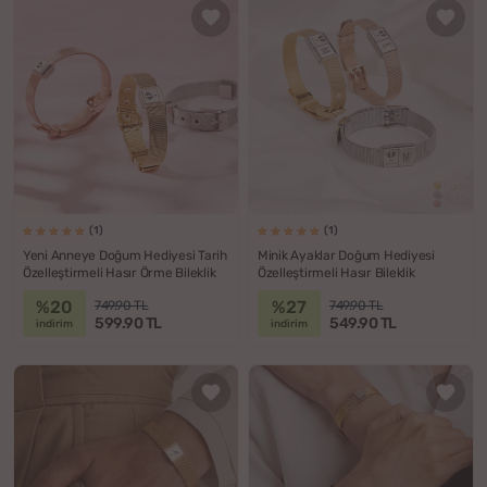
(1)
(1)
Yeni Anneye Doğum Hediyesi Tarih
Minik Ayaklar Doğum Hediyesi
Özelleştirmeli Hasır Örme Bileklik
Özelleştirmeli Hasır Bileklik
%20
%27
749.90 TL
749.90 TL
599.90 TL
549.90 TL
indirim
indirim