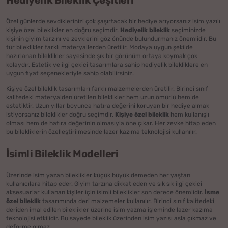
Özel günlerde sevdiklerinizi çok şaşırtacak bir hediye arıyorsanız isim yazılı
kişiye özel bileklikler en doğru seçimdir.
Hediyelik bileklik
seçiminizde
kişinin giyim tarzını ve zevklerini göz önünde bulundurmanız önemlidir. Bu
tür bileklikler farklı materyallerden üretilir. Modaya uygun şekilde
hazırlanan bileklikler sayesinde şık bir görünüm ortaya koymak çok
kolaydır. Estetik ve ilgi çekici tasarımlara sahip hediyelik bilekliklere en
uygun fiyat seçenekleriyle sahip olabilirsiniz.
Kişiye özel bileklik tasarımları farklı malzemelerden üretilir. Birinci sınıf
kalitedeki materyalden üretilen bileklikler hem uzun ömürlü hem de
estetiktir. Uzun yıllar boyunca hatıra değerini koruyan bir hediye almak
istiyorsanız bileklikler doğru seçimdir.
Kişiye özel bileklik
hem kullanışlı
olması hem de hatıra değerinin olmasıyla öne çıkar. Her zevke hitap eden
bu bilekliklerin özelleştirilmesinde lazer kazıma teknolojisi kullanılır.
İsimli Bileklik Modelleri
Üzerinde isim yazan bileklikler küçük büyük demeden her yaştan
kullanıcılara hitap eder. Giyim tarzına dikkat eden ve sık sık ilgi çekici
aksesuarlar kullanan kişiler için isimli bileklikler son derece önemlidir.
İsme
özel bileklik
tasarımında deri malzemeler kullanılır. Birinci sınıf kalitedeki
deriden imal edilen bileklikler üzerine isim yazma işleminde lazer kazıma
teknolojisi etkilidir. Bu sayede bileklik üzerinden isim yazısı asla çıkmaz ve
deforme olmaz.