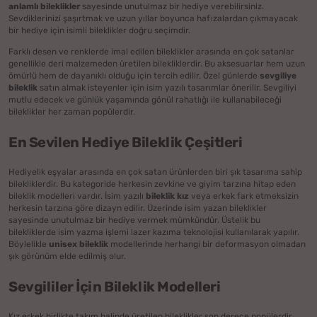
anlamlı bileklikler
sayesinde unutulmaz bir hediye verebilirsiniz.
Sevdiklerinizi şaşırtmak ve uzun yıllar boyunca hafızalardan çıkmayacak
bir hediye için isimli bileklikler doğru seçimdir.
Farklı desen ve renklerde imal edilen bileklikler arasında en çok satanlar
genellikle deri malzemeden üretilen bilekliklerdir. Bu aksesuarlar hem uzun
ömürlü hem de dayanıklı olduğu için tercih edilir. Özel günlerde
sevgiliye
bileklik
satın almak isteyenler için isim yazılı tasarımlar önerilir. Sevgiliyi
mutlu edecek ve günlük yaşamında gönül rahatlığı ile kullanabileceği
bileklikler her zaman popülerdir.
En Sevilen Hediye Bileklik Çeşitleri
Hediyelik eşyalar arasında en çok satan ürünlerden biri şık tasarıma sahip
bilekliklerdir. Bu kategoride herkesin zevkine ve giyim tarzına hitap eden
bileklik modelleri vardır. İsim yazılı
bileklik kız
veya erkek fark etmeksizin
herkesin tarzına göre dizayn edilir. Üzerinde isim yazan bileklikler
sayesinde unutulmaz bir hediye vermek mümkündür. Üstelik bu
bilekliklerde isim yazma işlemi lazer kazıma teknolojisi kullanılarak yapılır.
Böylelikle
unisex bileklik
modellerinde herhangi bir deformasyon olmadan
şık görünüm elde edilmiş olur.
Sevgililer İçin Bileklik Modelleri
Kız erkek birlikte takım halinde üretilen bileklikler son derece popülerdir.