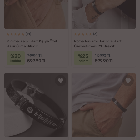
(11)
(3)
Minimal Kalpli Harf Kişiye Özel
Roma Rakamlı Tarih ve Harf
Hasır Örme Bileklik
Özelleştirmeli 2'li Bileklik
%20
%25
749.90 TL
1199.90 TL
599.90 TL
899.90 TL
indirim
indirim