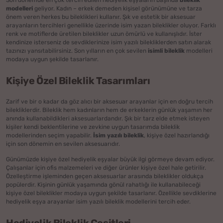
Son dönemde en çok tercih edilen hediyelik eşyaların başında
bileklik
modelleri
geliyor. Kadın – erkek demeden kişisel görünümüne ve tarza
önem veren herkes bu bileklikleri kullanır. Şık ve estetik bir aksesuar
arayanların tercihleri genellikle üzerinde isim yazan bileklikler oluyor. Farklı
renk ve motiflerde üretilen bileklikler uzun ömürlü ve kullanışlıdır. İster
kendinize isterseniz de sevdiklerinize isim yazılı bilekliklerden satın alarak
tazınızı yansıtabilirsiniz. Son yılların en çok sevilen
isimli bileklik
modelleri
modaya uygun şekilde tasarlanır.
Kişiye Özel Bileklik Tasarımları
Zarif ve bir o kadar da göz alıcı bir aksesuar arayanlar için en doğru tercih
bilekliklerdir. Bileklik hem kadınların hem de erkeklerin günlük yaşamın her
anında kullanabildikleri aksesuarlardandır. Şık bir tarz elde etmek isteyen
kişiler kendi beklentilerine ve zevkine uygun tasarımda bileklik
modellerinden seçim yapabilir.
İsim yazılı bileklik
, kişiye özel hazırlandığı
için son dönemin en sevilen aksesuarıdır.
Günümüzde kişiye özel hediyelik eşyalar büyük ilgi görmeye devam ediyor.
Çalışanlar için ofis malzemeleri ve diğer ürünler kişiye özel hale getirilir.
Özelleştirme işleminden geçen aksesuarlar arasında bileklikler oldukça
popülerdir. Kişinin günlük yaşamında gönül rahatlığı ile kullanabileceği
kişiye özel bileklikler modaya uygun şekilde tasarlanır. Özellikle sevdiklerine
hediyelik eşya arayanlar isim yazılı bileklik modellerini tercih eder.
Hediyelik Bileklik Çeşitleri