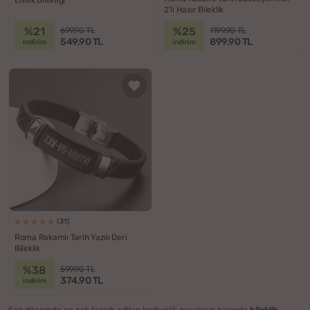
Erkek Bilekliği
2'li Hasır Bileklik
%21
%25
699.90 TL
1199.90 TL
549.90 TL
899.90 TL
indirim
indirim
(31)
Roma Rakamlı Tarih Yazılı Deri
Bileklik
%38
599.90 TL
374.90 TL
indirim