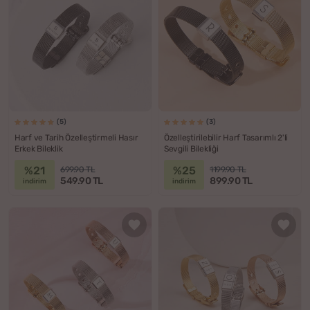
(5)
(3)
Harf ve Tarih Özelleştirmeli Hasır
Özelleştirilebilir Harf Tasarımlı 2'li
Erkek Bileklik
Sevgili Bilekliği
%21
%25
699.90 TL
1199.90 TL
549.90 TL
899.90 TL
indirim
indirim