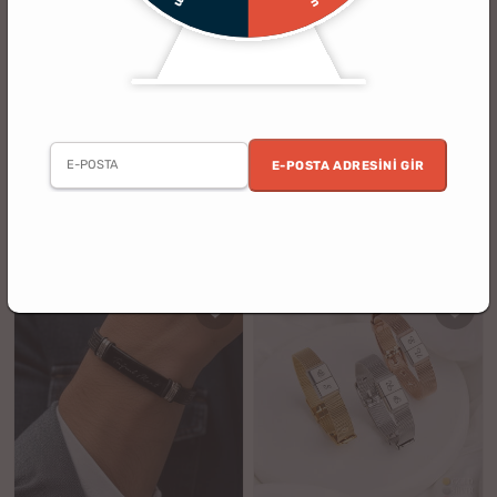
(2)
(212)
Papatya ve Uğur Böceği Tasarımlı
Sevgiliye Hediye İsim Yazılı Deri
Gümüş Bileklik
Bileklik
E-POSTA ADRESINI GIR
5 al 4 öde
%8
%38
1899.90 TL
599.90 TL
1749.90 TL
374.90 TL
indirim
indirim