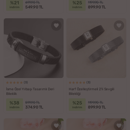
%21
%25
699.90 TL
1199.90 TL
549.90 TL
899.90 TL
indirim
indirim
(3)
(3)
İsme Özel Yılbaşı Tasarımlı Deri
Harf Özelleştirmeli 2'li Sevgili
Bileklik
Bilekliği
%38
%25
599.90 TL
1199.90 TL
374.90 TL
899.90 TL
indirim
indirim