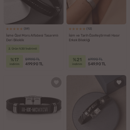
(59)
(12)
İsme Özel Mors Alfabesi Tasarımlı
İsim ve Tarih Özelleştirmeli Hasır
Deri Bileklik
Erkek Bilekliği
2. Ürün %30 İndirimli
%17
%21
599.90 TL
699.90 TL
499.90 TL
549.90 TL
indirim
indirim