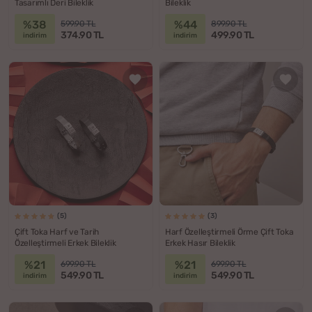
Tasarımlı Deri Bileklik
Bileklik
%38
%44
599.90 TL
899.90 TL
374.90 TL
499.90 TL
indirim
indirim
(5)
(3)
Çift Toka Harf ve Tarih
Harf Özelleştirmeli Örme Çift Toka
Özelleştirmeli Erkek Bileklik
Erkek Hasır Bileklik
%21
%21
699.90 TL
699.90 TL
549.90 TL
549.90 TL
indirim
indirim