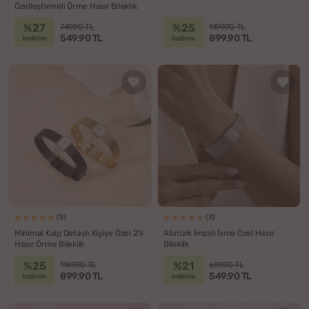
Özelleştirmeli Örme Hasır Bileklik
%27
%25
749.90 TL
1199.90 TL
549.90 TL
899.90 TL
indirim
indirim
(5)
(3)
Minimal Kalp Detaylı Kişiye Özel 2'li
Atatürk İmzalı İsme Özel Hasır
Hasır Örme Bileklik
Bileklik
%25
%21
1199.90 TL
699.90 TL
899.90 TL
549.90 TL
indirim
indirim