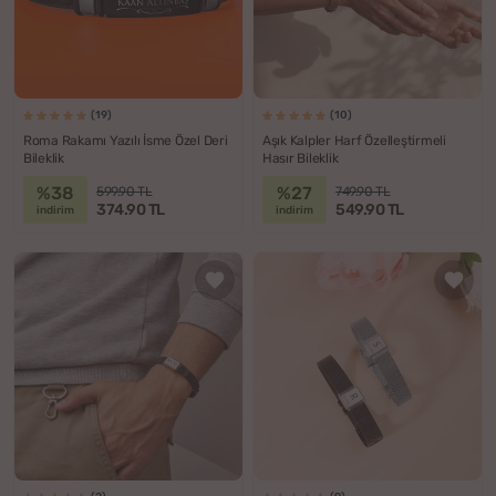
(19)
(10)
Roma Rakamı Yazılı İsme Özel Deri
Aşık Kalpler Harf Özelleştirmeli
Bileklik
Hasır Bileklik
%38
%27
599.90 TL
749.90 TL
374.90 TL
549.90 TL
indirim
indirim