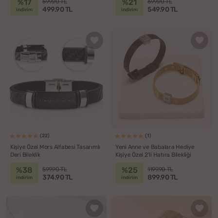
%17
%21
599.90 TL
699.90 TL
499.90 TL
549.90 TL
indirim
indirim
(22)
(1)
Kişiye Özel Mors Alfabesi Tasarımlı
Yeni Anne ve Babalara Hediye
Deri Bileklik
Kişiye Özel 2'li Hatıra Bilekliği
%38
%25
599.90 TL
1199.90 TL
374.90 TL
899.90 TL
indirim
indirim