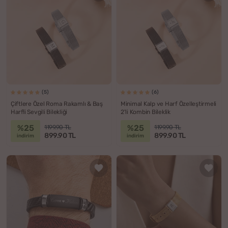
(5)
(6)
Çiftlere Özel Roma Rakamlı & Baş
Minimal Kalp ve Harf Özelleştirmeli
Harfli Sevgili Bilekliği
2'li Kombin Bileklik
%25
%25
1199.90 TL
1199.90 TL
899.90 TL
899.90 TL
indirim
indirim