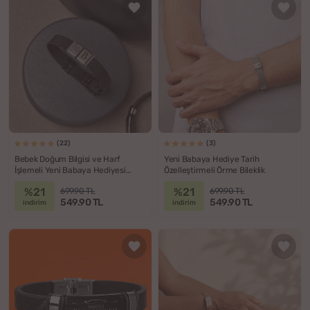
(22)
(3)
Bebek Doğum Bilgisi ve Harf
Yeni Babaya Hediye Tarih
İşlemeli Yeni Babaya Hediyesi
Özelleştirmeli Örme Bileklik
Bileklik
%21
%21
699.90 TL
699.90 TL
549.90 TL
549.90 TL
indirim
indirim