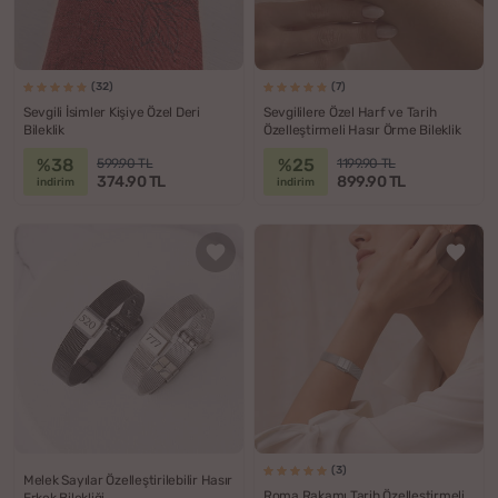
(32)
(7)
Sevgili İsimler Kişiye Özel Deri
Sevgililere Özel Harf ve Tarih
Bileklik
Özelleştirmeli Hasır Örme Bileklik
%38
%25
599.90 TL
1199.90 TL
374.90 TL
899.90 TL
indirim
indirim
(3)
Melek Sayılar Özelleştirilebilir Hasır
Roma Rakamı Tarih Özelleştirmeli