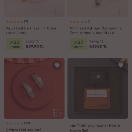
(7)
(1)
Kişiye Özel Harf Tasarımlı Örme
Minimalist Aşk Harf Özelleştirmeli
Hasır Bileklik
Örme Kordonlu Hasır Bileklik
%20
%27
749.90 TL
749.90 TL
599.90 TL
549.90 TL
indirim
indirim
(10)
İsim Tarihli Vegan Kartlık Bileklik
Çiftlere Özel Baş Harf
Hediye Seti