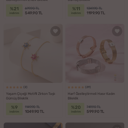
%21
%11
699.90 TL
1349.90 TL
549.90 TL
1199.90 TL
indirim
indirim
(2)
(29)
Yaşam Çiçeği Motifli Zirkon Taşlı
Harf Özelleştirmeli Hasır Kadın
Gümüş Bileklik
Bileklik
%9
%20
1149.90 TL
749.90 TL
1049.90 TL
599.90 TL
indirim
indirim