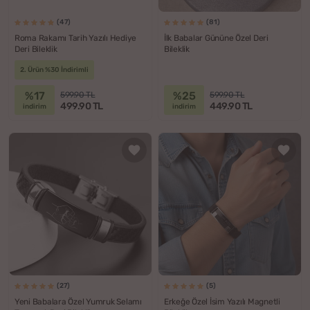
(47)
(81)
Roma Rakamı Tarih Yazılı Hediye
İlk Babalar Gününe Özel Deri
Deri Bileklik
Bileklik
2. Ürün %30 İndirimli
%17
%25
599.90 TL
599.90 TL
499.90 TL
449.90 TL
indirim
indirim
(27)
(5)
Yeni Babalara Özel Yumruk Selamı
Erkeğe Özel İsim Yazılı Magnetli