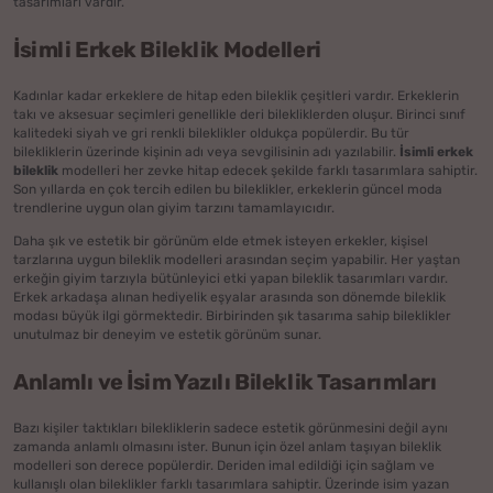
tasarımları vardır.
İsimli Erkek Bileklik Modelleri
Kadınlar kadar erkeklere de hitap eden bileklik çeşitleri vardır. Erkeklerin
takı ve aksesuar seçimleri genellikle deri bilekliklerden oluşur. Birinci sınıf
kalitedeki siyah ve gri renkli bileklikler oldukça popülerdir. Bu tür
bilekliklerin üzerinde kişinin adı veya sevgilisinin adı yazılabilir.
İsimli erkek
bileklik
modelleri her zevke hitap edecek şekilde farklı tasarımlara sahiptir.
Son yıllarda en çok tercih edilen bu bileklikler, erkeklerin güncel moda
trendlerine uygun olan giyim tarzını tamamlayıcıdır.
Daha şık ve estetik bir görünüm elde etmek isteyen erkekler, kişisel
tarzlarına uygun bileklik modelleri arasından seçim yapabilir. Her yaştan
erkeğin giyim tarzıyla bütünleyici etki yapan bileklik tasarımları vardır.
Erkek arkadaşa alınan hediyelik eşyalar arasında son dönemde bileklik
modası büyük ilgi görmektedir. Birbirinden şık tasarıma sahip bileklikler
unutulmaz bir deneyim ve estetik görünüm sunar.
Anlamlı ve İsim Yazılı Bileklik Tasarımları
Bazı kişiler taktıkları bilekliklerin sadece estetik görünmesini değil aynı
zamanda anlamlı olmasını ister. Bunun için özel anlam taşıyan bileklik
modelleri son derece popülerdir. Deriden imal edildiği için sağlam ve
kullanışlı olan bileklikler farklı tasarımlara sahiptir. Üzerinde isim yazan