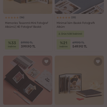
(56)
(25)
Memories Tasarımlı Mini Fotoğraf
Minimal İsim Baskılı Fotoğraflı
Albümü | 40 Fotoğraf Baskılı
Albüm
2. Ürün %30 İndirimli
%33
%21
599.90 TL
699.90 TL
399.90 TL
549.90 TL
indirim
indirim