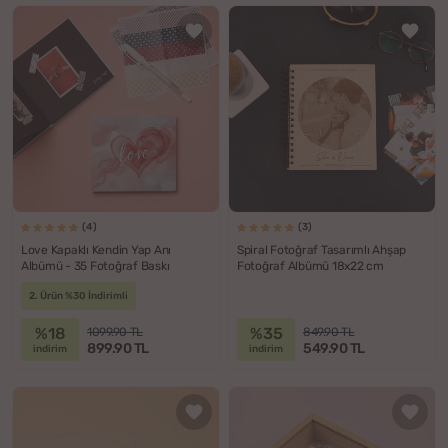
(4)
(3)
Love Kapaklı Kendin Yap Anı
Spiral Fotoğraf Tasarımlı Ahşap
Albümü - 35 Fotoğraf Baskı
Fotoğraf Albümü 18x22 cm
2. Ürün %30 İndirimli
%18
%35
1099.90 TL
849.90 TL
899.90 TL
549.90 TL
indirim
indirim