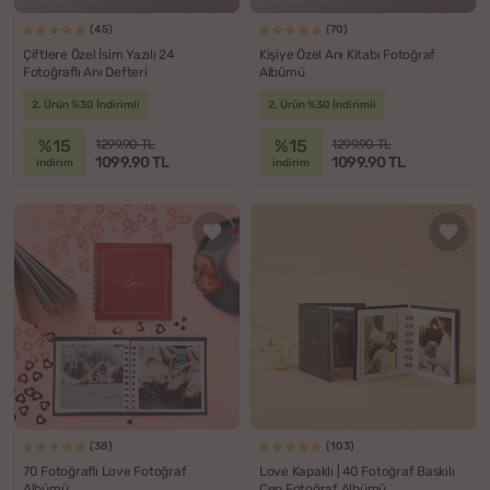
(45)
(70)
Çiftlere Özel İsim Yazılı 24
Kişiye Özel Anı Kitabı Fotoğraf
Fotoğraflı Anı Defteri
Albümü
2. Ürün %30 İndirimli
2. Ürün %30 İndirimli
%15
%15
1299.90 TL
1299.90 TL
1099.90 TL
1099.90 TL
indirim
indirim
(38)
(103)
70 Fotoğraflı Love Fotoğraf
Love Kapaklı | 40 Fotoğraf Baskılı
Albümü
Cep Fotoğraf Albümü