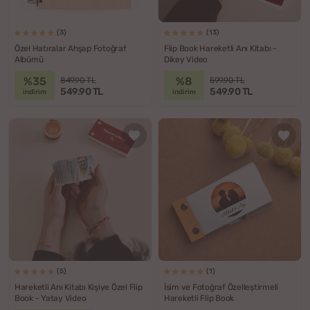
(3)
(13)
Özel Hatıralar Ahşap Fotoğraf
Flip Book Hareketli Anı Kitabı -
Albümü
Dikey Video
%35
%8
849.90 TL
599.90 TL
549.90 TL
549.90 TL
indirim
indirim
(5)
(1)
Hareketli Anı Kitabı Kişiye Özel Flip
İsim ve Fotoğraf Özelleştirmeli
Book - Yatay Video
Hareketli Flip Book