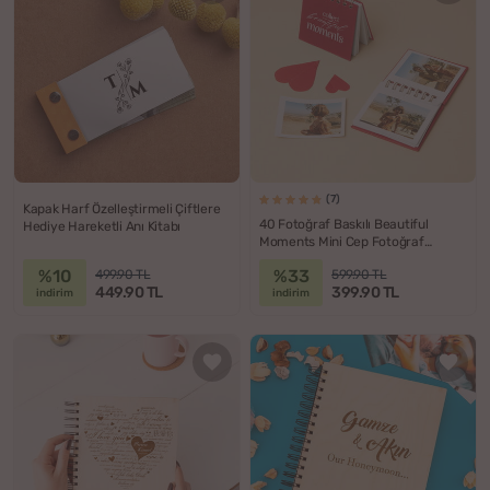
(7)
Kapak Harf Özelleştirmeli Çiftlere
40 Fotoğraf Baskılı Beautiful
Hediye Hareketli Anı Kitabı
Moments Mini Cep Fotoğraf
Albümü
%10
%33
499.90 TL
599.90 TL
449.90 TL
399.90 TL
indirim
indirim