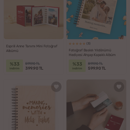
(3)
Esprili Anne Tanımı Mini Fotoğraf
Fotoğraf Baskılı Yıldönümü
Albümü
Hediyesi Ahşap Kapaklı Albüm
%33
%33
599.90 TL
899.90 TL
399.90 TL
599.90 TL
indirim
indirim