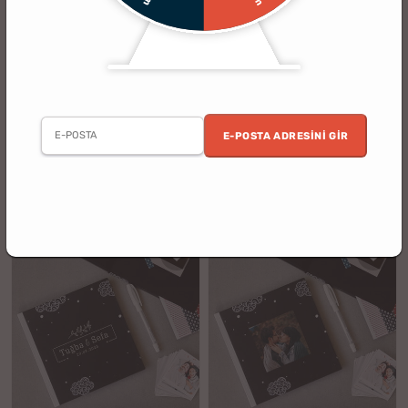
(46)
(159)
Kişiye Özel 12 Fotoğraflı Işıklı
Minimal Love | 40 Fotoğraflı Mini
Fotoğraf Panosu
Albüm
E-POSTA ADRESINI GIR
2. Ürün %30 İndirimli
3 al 2 öde
%10
%33
999.90 TL
599.90 TL
899.90 TL
399.90 TL
indirim
indirim