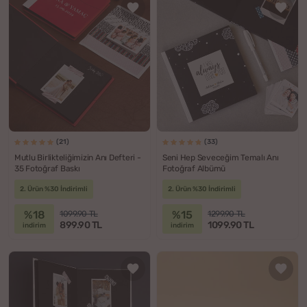
(21)
(33)
Mutlu Birlikteliğimizin Anı Defteri -
Seni Hep Seveceğim Temalı Anı
35 Fotoğraf Baskı
Fotoğraf Albümü
2. Ürün %30 İndirimli
2. Ürün %30 İndirimli
%18
%15
1099.90 TL
1299.90 TL
899.90 TL
1099.90 TL
indirim
indirim