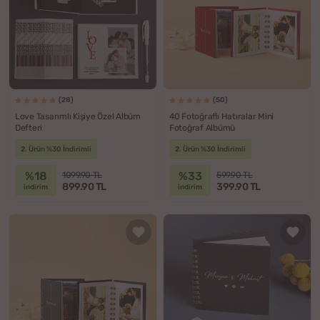
(28)
(50)
Love Tasarımlı Kişiye Özel Albüm
40 Fotoğraflı Hatıralar Mini
Defteri
Fotoğraf Albümü
2. Ürün %30 İndirimli
2. Ürün %30 İndirimli
%18
%33
1099.90 TL
599.90 TL
899.90 TL
399.90 TL
indirim
indirim