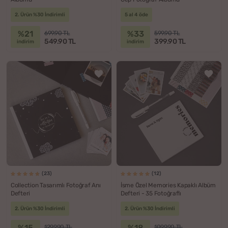
2. Ürün %30 İndirimli
5 al 4 öde
%21
%33
699.90 TL
599.90 TL
549.90 TL
399.90 TL
indirim
indirim
(23)
(12)
Collection Tasarımlı Fotoğraf Anı
İsme Özel Memories Kapaklı Albüm
Defteri
Defteri - 35 Fotoğraflı
2. Ürün %30 İndirimli
2. Ürün %30 İndirimli
%15
%18
1299.90 TL
1099.90 TL