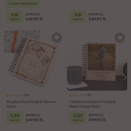
2. Ürün %30 İndirimli
%8
%8
599.90 TL
599.90 TL
549.90 TL
549.90 TL
indirim
indirim
(14)
(2)
Sevgiliye Özel Fotoğraf İşlemeli
Yıldönümü Hediyesi Fotoğraf
Albüm
Baskılı Ahşap Albüm
%39
%33
899.90 TL
899.90 TL
549.90 TL
599.90 TL
indirim
indirim