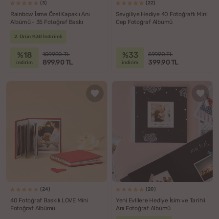
(3)
(22)
Rainbow İsme Özel Kapaklı Anı
Sevgiliye Hediye 40 Fotoğraflı Mini
Albümü - 35 Fotoğraf Baskı
Cep Fotoğraf Albümü
2. Ürün %30 İndirimli
%18
%33
1099.90 TL
599.90 TL
899.90 TL
399.90 TL
indirim
indirim
(24)
(20)
40 Fotoğraf Baskılı LOVE Mini
Yeni Evlilere Hediye İsim ve Tarihli
Fotoğraf Albümü
Anı Fotoğraf Albümü