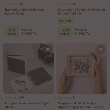
(3)
(3)
Eşe Hediye Kişiye Özel Ahşap
Kişiye Özel 70 Fotoğraflı Yıldönümü
Kapaklı Albüm
Fotoğraf Albümü
5 al 4 öde
%35
%21
849.90 TL
699.90 TL
549.90 TL
549.90 TL
indirim
indirim
(8)
(2)
Fotoğraf Baskılı Forever Fotoğraf
Sevgiliye Yıldönümü Hediyesi
Albümü
Ahşap Fotoğraf Albümü - Fotoğraf