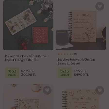
(31)
Kişiye Özel Yılbaşı Temalı Kırmızı
Sevgiliye Hediye Albüm Kalp
Kapaklı Fotoğraf Albümü
Sarmaşık Desenli
%33
%35
599.90 TL
849.90 TL
399.90 TL
549.90 TL
indirim
indirim