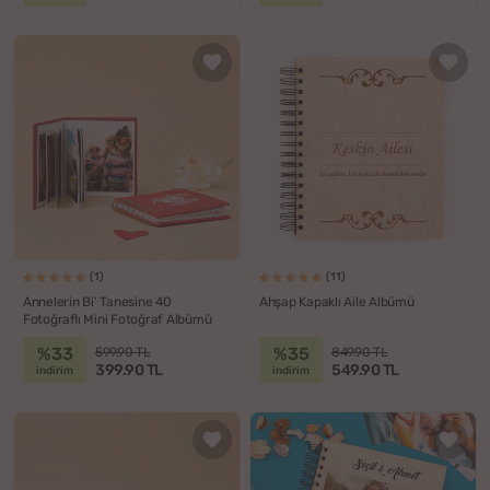
(1)
(11)
Annelerin Bi' Tanesine 40
Ahşap Kapaklı Aile Albümü
Fotoğraflı Mini Fotoğraf Albümü
%33
%35
599.90 TL
849.90 TL
399.90 TL
549.90 TL
indirim
indirim