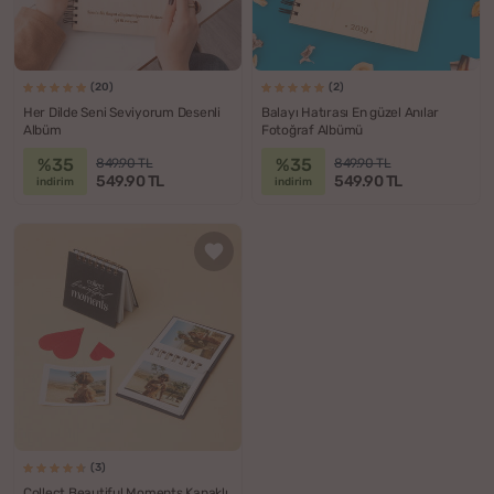
(20)
(2)
Her Dilde Seni Seviyorum Desenli
Balayı Hatırası En güzel Anılar
Albüm
Fotoğraf Albümü
%35
%35
849.90 TL
849.90 TL
549.90 TL
549.90 TL
indirim
indirim
(3)
Collect Beautiful Moments Kapaklı