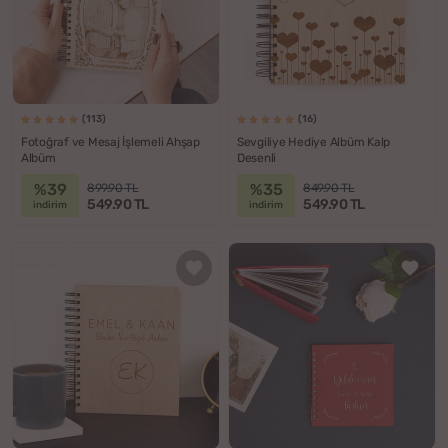
(113)
(16)
Fotoğraf ve Mesaj İşlemeli Ahşap
Sevgiliye Hediye Albüm Kalp
Albüm
Desenli
%39
%35
899.90 TL
849.90 TL
549.90 TL
549.90 TL
indirim
indirim