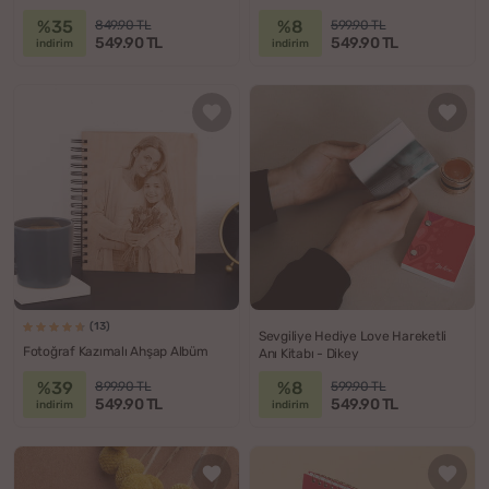
%35
%8
849.90 TL
599.90 TL
549.90 TL
549.90 TL
indirim
indirim
(13)
Sevgiliye Hediye Love Hareketli
Fotoğraf Kazımalı Ahşap Albüm
Anı Kitabı - Dikey
%39
%8
899.90 TL
599.90 TL
549.90 TL
549.90 TL
indirim
indirim