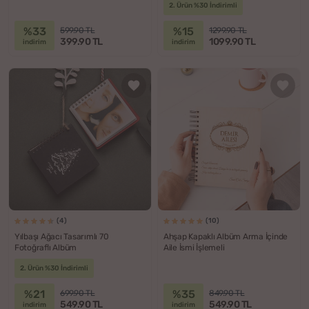
2. Ürün %30 İndirimli
%33
%15
599.90 TL
1299.90 TL
399.90 TL
1099.90 TL
indirim
indirim
(4)
(10)
Yılbaşı Ağacı Tasarımlı 70
Ahşap Kapaklı Albüm Arma İçinde
Fotoğraflı Albüm
Aile İsmi İşlemeli
2. Ürün %30 İndirimli
%21
%35
699.90 TL
849.90 TL
549.90 TL
549.90 TL
indirim
indirim