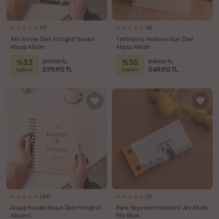
(7)
(5)
Aile İsmine Özel Fotoğraf Baskılı
Yıldönümü Hediyesi Size Özel
Ahşap Albüm
Ahşap Albüm
%33
%35
899.90 TL
849.90 TL
599.90 TL
549.90 TL
indirim
indirim
(42)
(1)
Ahşap Kapaklı Kişiye Özel Fotoğraf
Renk Seçenekli Hareketli Anı Kitabı
Albümü
Flip Book