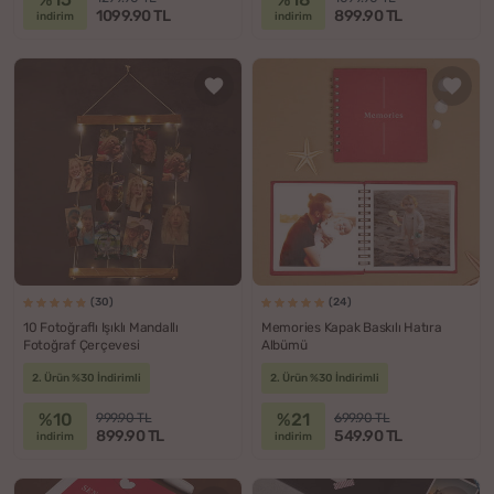
1099.90 TL
899.90 TL
indirim
indirim
(30)
(24)
10 Fotoğraflı Işıklı Mandallı
Memories Kapak Baskılı Hatıra
Fotoğraf Çerçevesi
Albümü
2. Ürün %30 İndirimli
2. Ürün %30 İndirimli
%10
%21
999.90 TL
699.90 TL
899.90 TL
549.90 TL
indirim
indirim