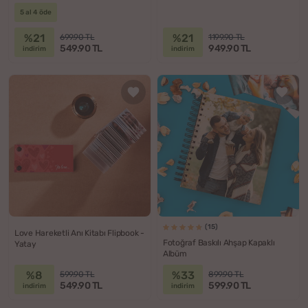
Saklama Kutusu
5 al 4 öde
%21
%21
699.90 TL
1199.90 TL
549.90 TL
949.90 TL
indirim
indirim
(15)
Love Hareketli Anı Kitabı Flipbook -
Fotoğraf Baskılı Ahşap Kapaklı
Yatay
Albüm
%8
%33
599.90 TL
899.90 TL
549.90 TL
599.90 TL
indirim
indirim