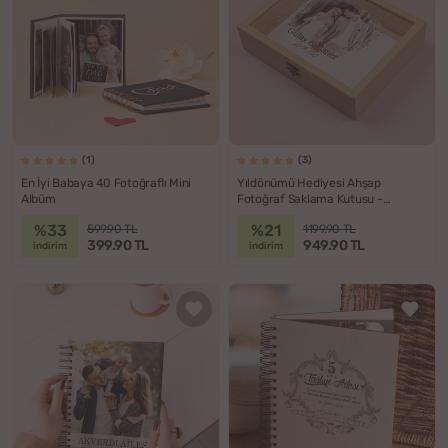
(1)
(3)
En İyi Babaya 40 Fotoğraflı Mini
Yıldönümü Hediyesi Ahşap
Albüm
Fotoğraf Saklama Kutusu -
Suluboya Efektli Fotoğraf Albümü
%33
%21
599.90 TL
1199.90 TL
399.90 TL
949.90 TL
indirim
indirim