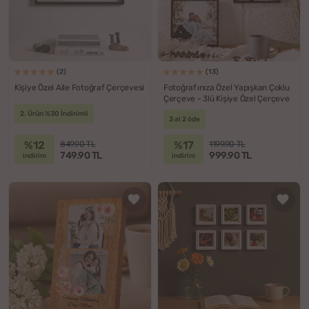
(2)
(13)
Kişiye Özel Aile Fotoğraf Çerçevesi
Fotoğrafınıza Özel Yapışkan Çoklu
Çerçeve - 3lü Kişiye Özel Çerçeve
2. Ürün %30 İndirimli
3 al 2 öde
%12
%17
849.90 TL
1199.90 TL
749.90 TL
999.90 TL
indirim
indirim