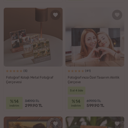
(5)
(41)
Fotoğraf Kolajlı Metal Fotoğraf
Fotoğrafınıza Özel Tasarım Akrilik
Çerçevesi
Çerçeve
5 al 4 öde
%14
%14
349.90 TL
699.90 TL
299.90 TL
599.90 TL
indirim
indirim