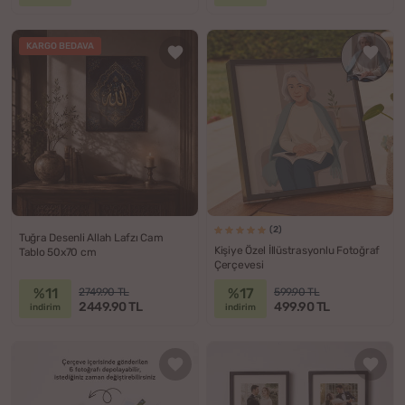
KARGO BEDAVA
(2)
Tuğra Desenli Allah Lafzı Cam
Kişiye Özel İllüstrasyonlu Fotoğraf
Tablo 50x70 cm
Çerçevesi
%11
%17
2749.90 TL
599.90 TL
2449.90 TL
499.90 TL
indirim
indirim