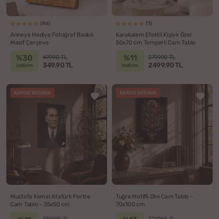
(86)
(1)
Anneye Hediye Fotoğraf Baskılı
Karakalem Efektli Kişiye Özel
Masif Çerçeve
50x70 cm Temperli Cam Tablo
%30
%11
499.90 TL
2799.90 TL
349.90 TL
2499.90 TL
indirim
indirim
KARGO BEDAVA
KARGO BEDAVA
Mustafa Kemal Atatürk Portre
Tuğra Motifli Dini Cam Tablo -
Cam Tablo - 35x50 cm
70x100 cm
1799.90 TL
3749.90 TL