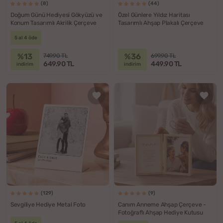
(8)
(44)
Doğum Günü Hediyesi Gökyüzü ve
Özel Günlere Yıldız Haritası
Konum Tasarımlı Akrilik Çerçeve
Tasarımlı Ahşap Plakalı Çerçeve
5 al 4 öde
%13
%36
749.90 TL
699.90 TL
649.90 TL
449.90 TL
indirim
indirim
(129)
(9)
Sevgiliye Hediye Metal Foto
Canım Anneme Ahşap Çerçeve -
Fotoğraflı Ahşap Hediye Kutusu