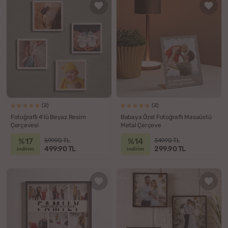
(2)
(2)
Fotoğraflı 4'lü Beyaz Resim
Babaya Özel Fotoğraflı Masaüstü
Çerçevesi
Metal Çerçeve
%17
%14
599.90 TL
349.90 TL
499.90 TL
299.90 TL
indirim
indirim