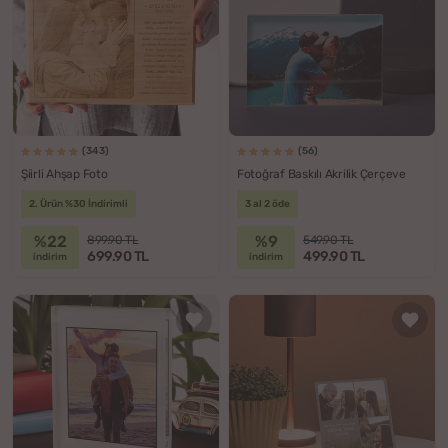
(343)
(56)
Şiirli Ahşap Foto
Fotoğraf Baskılı Akrilik Çerçeve
2. Ürün %30 İndirimli
3 al 2 öde
%22
%9
899.90 TL
549.90 TL
699.90 TL
499.90 TL
indirim
indirim