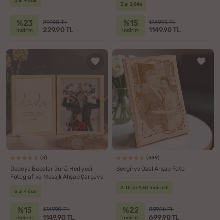
5 al 4 öde
3 al 2 öde
%23
%15
299.90 TL
1349.90 TL
229.90 TL
1149.90 TL
indirim
indirim
(3)
(349)
Dedeye Babalar Günü Hediyesi
Sevgiliye Özel Ahşap Foto
Fotoğraf ve Mesajlı Ahşap Çerçeve
2. Ürün %30 İndirimli
5 al 4 öde
%15
%22
1349.90 TL
899.90 TL
1149.90 TL
699.90 TL
indirim
indirim