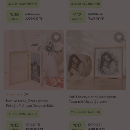
2. Ürün %30 İndirimli
2. Ürün %30 İndirimli
%18
%12
849.90 TL
849.90 TL
699.90 TL
749.90 TL
indirim
indirim
(5)
Pati Ebeveynlerine Karakalem
İsim ve Mesaj Özelleştirmeli
Tasarımlı Ahşap Çerçeve
Fotoğraflı Ahşap Çerçeve Kutu
2. Ürün %30 İndirimli
2. Ürün %30 İndirimli
%15
%17
1349.90 TL
599.90 TL
1149.90 TL
499.90 TL
indirim
indirim