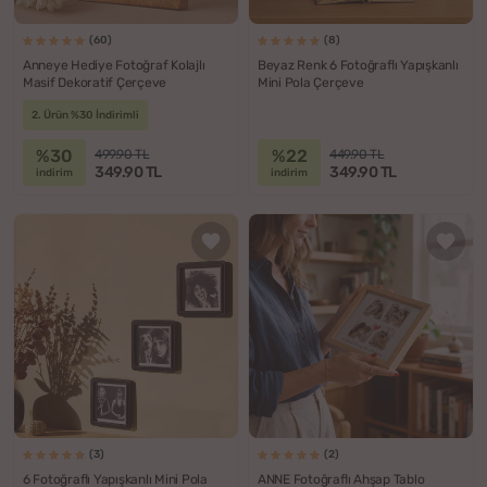
(60)
(8)
Anneye Hediye Fotoğraf Kolajlı
Beyaz Renk 6 Fotoğraflı Yapışkanlı
Masif Dekoratif Çerçeve
Mini Pola Çerçeve
2. Ürün %30 İndirimli
%30
%22
499.90 TL
449.90 TL
349.90 TL
349.90 TL
indirim
indirim
(3)
(2)
6 Fotoğraflı Yapışkanlı Mini Pola
ANNE Fotoğraflı Ahşap Tablo