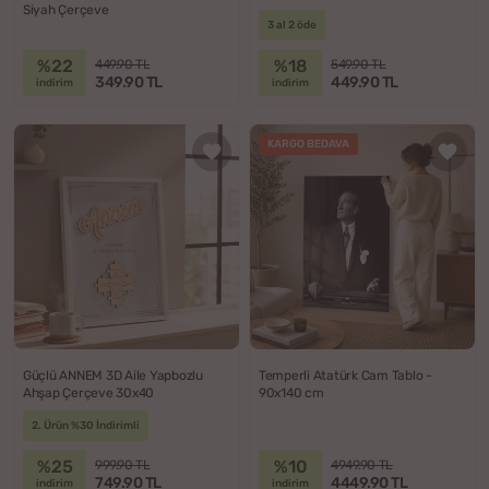
Siyah Çerçeve
3 al 2 öde
%22
%18
449.90 TL
549.90 TL
349.90 TL
449.90 TL
indirim
indirim
KARGO BEDAVA
Güçlü ANNEM 3D Aile Yapbozlu
Temperli Atatürk Cam Tablo -
Ahşap Çerçeve 30x40
90x140 cm
2. Ürün %30 İndirimli
%25
%10
999.90 TL
4949.90 TL
749.90 TL
4449.90 TL
indirim
indirim