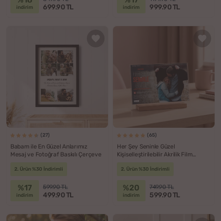
699.90 TL
999.90 TL
indirim
indirim
(27)
(65)
Babam ile En Güzel Anlarımız
Her Şey Seninle Güzel
Mesaj ve Fotoğraf Baskılı Çerçeve
Kişiselleştirilebilir Akrilik Film
Plaketi
2. Ürün %30 İndirimli
2. Ürün %30 İndirimli
%17
%20
599.90 TL
749.90 TL
499.90 TL
599.90 TL
indirim
indirim