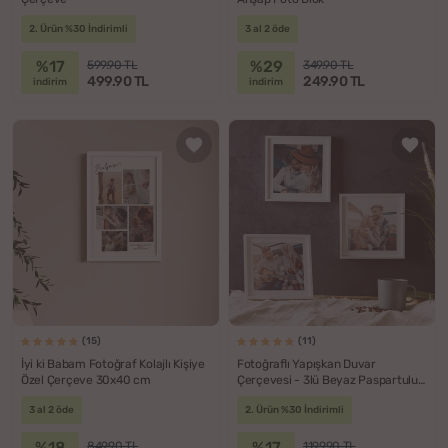
2. Ürün %30 İndirimli
3 al 2 öde
%17
%29
599.90 TL
349.90 TL
499.90 TL
249.90 TL
indirim
indirim
(15)
(11)
İyi ki Babam Fotoğraf Kolajlı Kişiye
Fotoğraflı Yapışkan Duvar
Özel Çerçeve 30x40 cm
Çerçevesi - 3lü Beyaz Paspartulu
Çerçeve
3 al 2 öde
2. Ürün %30 İndirimli
%18
%17
849.90 TL
1199.90 TL