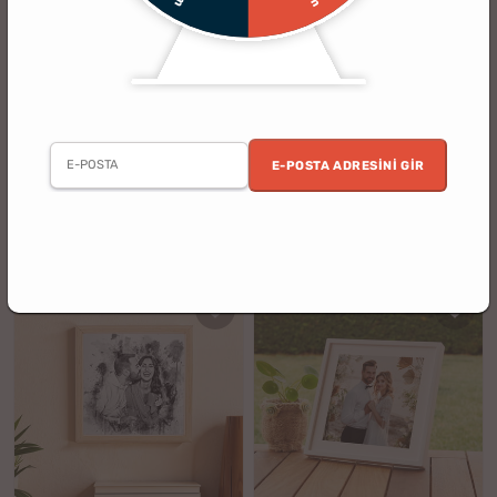
(77)
(28)
4 Fotoğraf Kolajlı Yapışkan
Unutulmaz Anlarımız 12 Fotoğraf
Çerçeve
Baskılı 30x40 Yapışkan Çerçeve
E-POSTA ADRESINI GIR
2. Ürün %30 İndirimli
2. Ürün %30 İndirimli
%18
%12
549.90 TL
849.90 TL
449.90 TL
749.90 TL
indirim
indirim