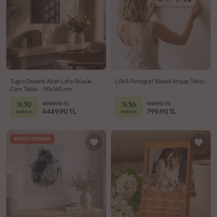
Tuğra Desenli Allah Lafzı Büyük
LOVE Fotoğraf Baskılı Ahşap Tablo
Cam Tablo - 90x140 cm
%10
%16
4949.90 TL
949.90 TL
4449.90 TL
799.90 TL
indirim
indirim
KARGO BEDAVA