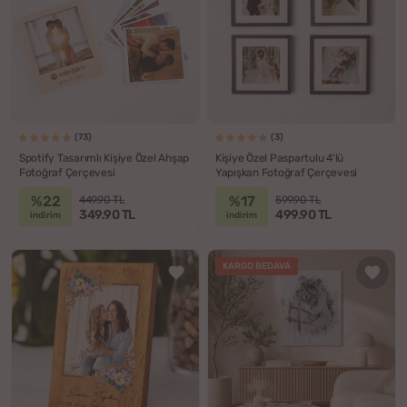
(73)
(3)
Spotify Tasarımlı Kişiye Özel Ahşap
Kişiye Özel Paspartulu 4'lü
Fotoğraf Çerçevesi
Yapışkan Fotoğraf Çerçevesi
%22
%17
449.90 TL
599.90 TL
349.90 TL
499.90 TL
indirim
indirim
KARGO BEDAVA