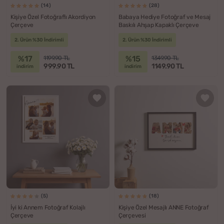
(14)
(28)
Kişiye Özel Fotoğraflı Akordiyon
Babaya Hediye Fotoğraf ve Mesaj
Çerçeve
Baskılı Ahşap Kapaklı Çerçeve
2. Ürün %30 İndirimli
2. Ürün %30 İndirimli
%17
%15
1199.90 TL
1349.90 TL
999.90 TL
1149.90 TL
indirim
indirim
(5)
(18)
İyi ki Annem Fotoğraf Kolajlı
Kişiye Özel Mesajlı ANNE Fotoğraf
Çerçeve
Çerçevesi