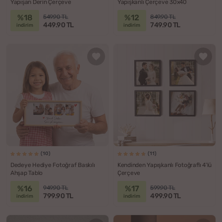
Yapışan Derin Çerçeve
Yapışkanlı Çerçeve 30x40
%18
%12
549.90 TL
849.90 TL
449.90 TL
749.90 TL
indirim
indirim
(10)
(11)
Dedeye Hediye Fotoğraf Baskılı
Kendinden Yapışkanlı Fotoğraflı 4'lü
Ahşap Tablo
Çerçeve
%16
%17
949.90 TL
599.90 TL
799.90 TL
499.90 TL
indirim
indirim