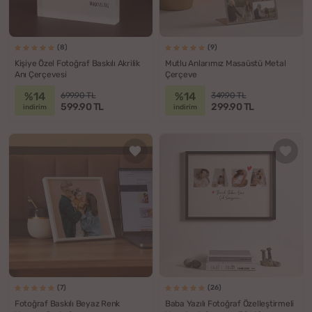
(8)
(9)
Kişiye Özel Fotoğraf Baskılı Akrilik
Mutlu Anlarımız Masaüstü Metal
Anı Çerçevesi
Çerçeve
%14
%14
699.90 TL
349.90 TL
599.90 TL
299.90 TL
indirim
indirim
(7)
(26)
Fotoğraf Baskılı Beyaz Renk
Baba Yazılı Fotoğraf Özelleştirmeli