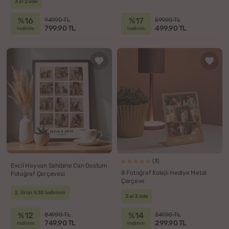
3 al 2 öde
%16
%17
949.90 TL
599.90 TL
799.90 TL
499.90 TL
indirim
indirim
(3)
Evcil Hayvan Sahibine Can Dostum
8 Fotoğraf Kolajlı Hediye Metal
Fotoğraf Çerçevesi
Çerçeve
2. Ürün %30 İndirimli
3 al 2 öde
%12
%14
849.90 TL
349.90 TL
749.90 TL
299.90 TL
indirim
indirim