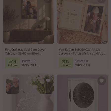
Fotoğrafınıza Özel Cam Duvar
Yeni Doğan Bebeğe Özel Ahşap
Tablosu - 35x50 cm Efekt
Çerçeve - Fotoğraflı Ahşap Hediye
Seçenekli
Kutusu
%14
%15
1849.90 TL
1349.90 TL
1599.90 TL
1149.90 TL
indirim
indirim