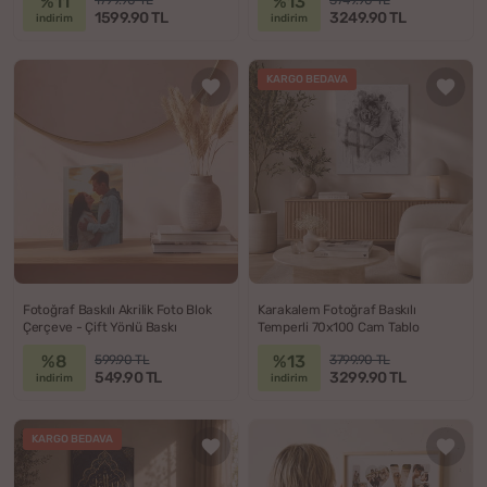
%11
%13
1599.90 TL
3249.90 TL
indirim
indirim
KARGO BEDAVA
Fotoğraf Baskılı Akrilik Foto Blok
Karakalem Fotoğraf Baskılı
Çerçeve - Çift Yönlü Baskı
Temperli 70x100 Cam Tablo
%8
%13
599.90 TL
3799.90 TL
549.90 TL
3299.90 TL
indirim
indirim
KARGO BEDAVA