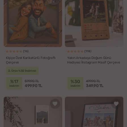
(16)
(118)
Kişiye Özel Karikatürlü Fotoğraflı
Yakın Arkadaşa Doğum Günü
Çerçeve
Hediyesi İnstagram Masif Çerçeve
2. Ürün %30 İndirimli
%17
%30
599.90 TL
499.90 TL
499.90 TL
349.90 TL
indirim
indirim