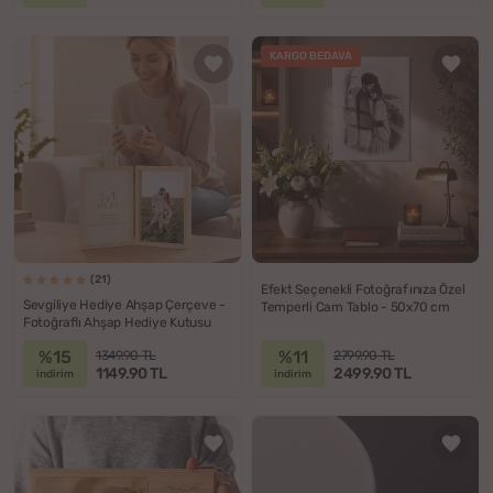
KARGO BEDAVA
(21)
Efekt Seçenekli Fotoğrafınıza Özel
Sevgiliye Hediye Ahşap Çerçeve -
Temperli Cam Tablo - 50x70 cm
Fotoğraflı Ahşap Hediye Kutusu
%15
%11
1349.90 TL
2799.90 TL
1149.90 TL
2499.90 TL
indirim
indirim