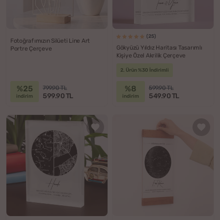
(25)
Fotoğrafımızın Silüeti Line Art
Gökyüzü Yıldız Haritası Tasarımlı
Portre Çerçeve
Kişiye Özel Akrilik Çerçeve
2. Ürün %30 İndirimli
%25
%8
799.90 TL
599.90 TL
599.90 TL
549.90 TL
indirim
indirim