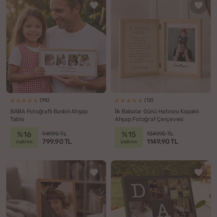
(95)
(12)
BABA Fotoğraflı Baskılı Ahşap
İlk Babalar Günü Hatırası Kapaklı
Tablo
Ahşap Fotoğraf Çerçevesi
%16
%15
949.90 TL
1349.90 TL
799.90 TL
1149.90 TL
indirim
indirim