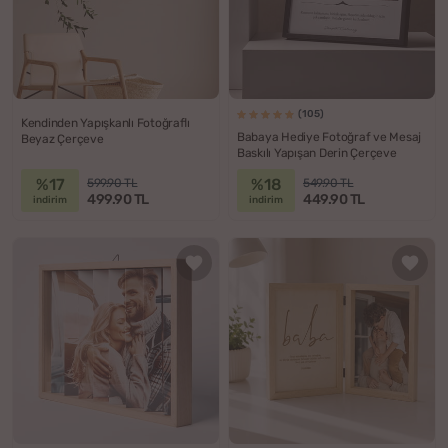
(105)
Kendinden Yapışkanlı Fotoğraflı
Babaya Hediye Fotoğraf ve Mesaj
Beyaz Çerçeve
Baskılı Yapışan Derin Çerçeve
%17
%18
599.90 TL
549.90 TL
499.90 TL
449.90 TL
indirim
indirim