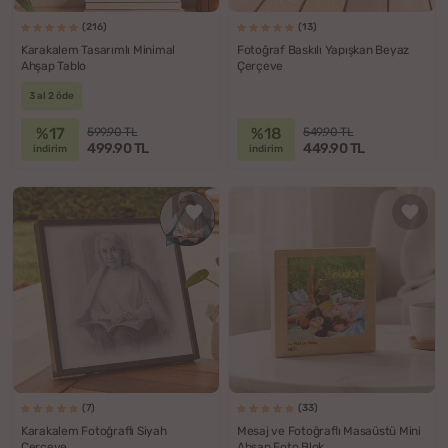
(216)
(13)
Karakalem Tasarımlı Minimal
Fotoğraf Baskılı Yapışkan Beyaz
Ahşap Tablo
Çerçeve
3 al 2 öde
%17
%18
599.90 TL
549.90 TL
499.90 TL
449.90 TL
indirim
indirim
(7)
(33)
Karakalem Fotoğraflı Siyah
Mesaj ve Fotoğraflı Masaüstü Mini
Çerçeve
Ahşap Foto Blok