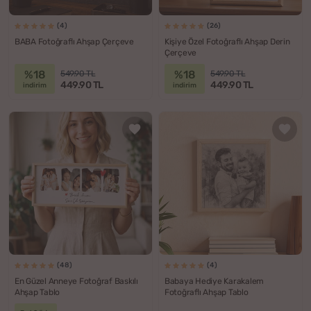
(4)
(26)
BABA Fotoğraflı Ahşap Çerçeve
Kişiye Özel Fotoğraflı Ahşap Derin
Çerçeve
%18
%18
549.90 TL
549.90 TL
449.90 TL
449.90 TL
indirim
indirim
(48)
(4)
En Güzel Anneye Fotoğraf Baskılı
Babaya Hediye Karakalem
Ahşap Tablo
Fotoğraflı Ahşap Tablo