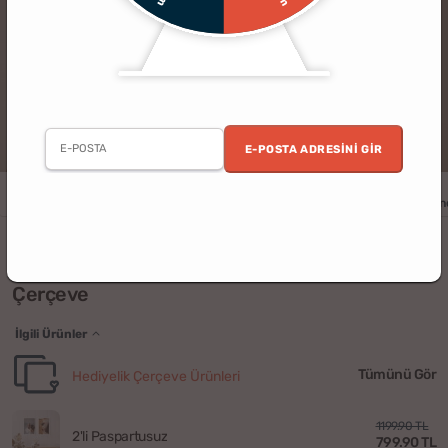
E-POSTA ADRESINI GIR
Erkek
Kadın
Yıldönümü
Doğum Günü
Yılbaşı
Sevgili
Ann
Kendinden Yapışkanlı Fotoğraflı Beyaz
Çerçeve
İlgili Ürünler
Tümünü Gör
Hediyelik Çerçeve Ürünleri
1199.90 TL
2'li Paspartusuz
799.90 TL