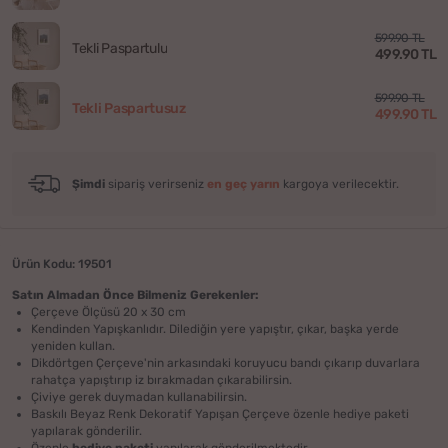
599.90 TL
Tekli Paspartulu
499.90 TL
599.90 TL
Tekli Paspartusuz
499.90 TL
Şimdi
sipariş verirseniz
en geç yarın
kargoya verilecektir.
Ürün Kodu: 19501
Satın Almadan Önce Bilmeniz Gerekenler:
Çerçeve Ölçüsü 20 x 30 cm
Kendinden Yapışkanlıdır. Dilediğin yere yapıştır, çıkar, başka yerde
yeniden kullan.
Dikdörtgen Çerçeve'nin arkasındaki koruyucu bandı çıkarıp duvarlara
rahatça yapıştırıp iz bırakmadan çıkarabilirsin.
Çiviye gerek duymadan kullanabilirsin.
Baskılı Beyaz Renk Dekoratif Yapışan Çerçeve özenle hediye paketi
yapılarak gönderilir.
Özenle
hediye paketi
yapılarak gönderilmektedir.