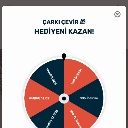
ÇARKI ÇEVIR 🎁
HEDİYENİ KAZAN!
HediyeSepeti
Hediyelik Çerçeve
Kendinden Yapışkanlı Fotoğraflı B
%20 İndirim
%10 İndirim
%15 İndirim
50 TL İndirim
200 TL İndirim
100 TL İndirim