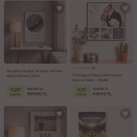
(3)
Sevgiliye Hediye Tanışma Hatırası
3 Fotoğraf Kolajlı İsimli Hediye
40x60 Kanvas Tablo
Kanvas Tablo - 40x40
%29
%17
1549.90 TL
1149.90 TL
1099.90 TL
949.90 TL
indirim
indirim