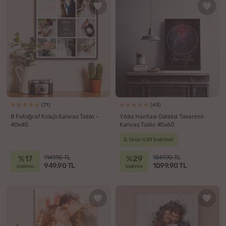
(71)
(45)
8 Fotoğraf Kolajlı Kanvas Tablo -
Yıldız Haritası Galaksi Tasarımlı
40x40
Kanvas Tablo 40x60
2. Ürün %30 İndirimli
%17
%29
1149.90 TL
1549.90 TL
949.90 TL
1099.90 TL
indirim
indirim