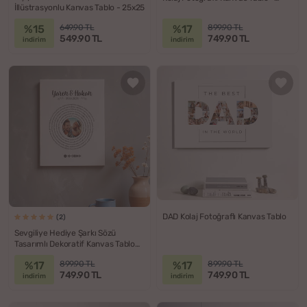
İllüstrasyonlu Kanvas Tablo - 25x25
30x40
%15
%17
649.90 TL
899.90 TL
549.90 TL
749.90 TL
indirim
indirim
DAD Kolaj Fotoğraflı Kanvas Tablo
(2)
Sevgiliye Hediye Şarkı Sözü
Tasarımlı Dekoratif Kanvas Tablo
30x40
%17
%17
899.90 TL
899.90 TL
749.90 TL
749.90 TL
indirim
indirim