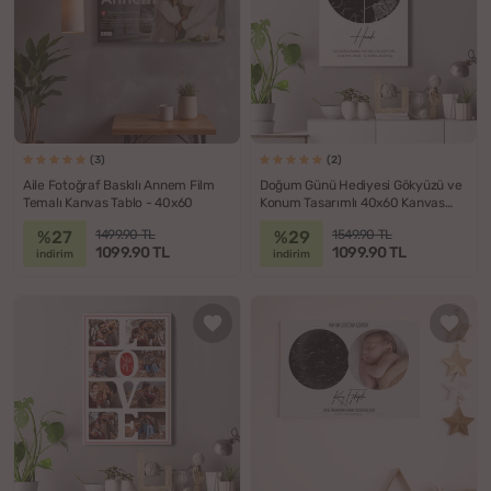
(3)
(2)
Aile Fotoğraf Baskılı Annem Film
Doğum Günü Hediyesi Gökyüzü ve
Temalı Kanvas Tablo - 40x60
Konum Tasarımlı 40x60 Kanvas
Tablo
%27
%29
1499.90 TL
1549.90 TL
1099.90 TL
1099.90 TL
indirim
indirim