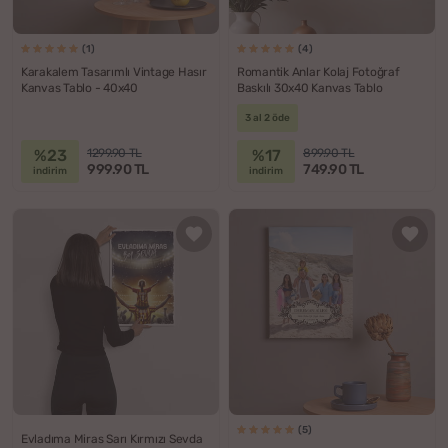
(1)
(4)
Karakalem Tasarımlı Vintage Hasır
Romantik Anlar Kolaj Fotoğraf
Kanvas Tablo - 40x40
Baskılı 30x40 Kanvas Tablo
3 al 2 öde
%23
%17
1299.90 TL
899.90 TL
999.90 TL
749.90 TL
indirim
indirim
(5)
Evladıma Miras Sarı Kırmızı Sevda