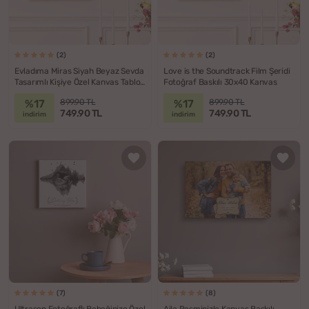
(2)
(2)
Evladıma Miras Siyah Beyaz Sevda
Love is the Soundtrack Film Şeridi
Tasarımlı Kişiye Özel Kanvas Tablo
Fotoğraf Baskılı 30x40 Kanvas
- 30x40
%17
%17
899.90 TL
899.90 TL
749.90 TL
749.90 TL
indirim
indirim
(7)
(8)
Ultrason Fotoğraflı Bebeğinize Özel
Aile Resminizle Kanvas Baskılı