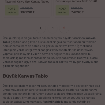
Geniş Aileye Kanvas Tablo 30x40
Tasarımlı Kişiye Özel Kanvas Tablo
- 40x60
%27
%17
1499.90 TL
899.90 TL
1099.90 TL
749.90 TL
indirim
indirim
1
2
Özel günler için en çok tercih edilen hediyelik eşyalar arasında
kanvas
tablo
çeşitleri öne çıkıyor. Kişiye özel bir şekilde tasarlanan bu tablolar
hem sanatsal hem de estetik bir görünüm ortaya koyar. İç mekanda
istediğiniz yerde sergileyebileceğiniz kanvas tablolar ile dekorasyon
yapmak çok kolaydır. Evinizin havasını değiştirecek kapasitedeki bu
tablolarla iç mekana sanatsal bir dokunuş yapabilirsiniz. Hediyelik olarak
verebileceğiniz kişiye özel kanvas tablolar kalitesi ve uygun fiyatıyla öne
çıkan bir seçenektir.
Büyük Kanvas Tablo
Özellikle karakalem tasarımlı kanvas tablo modelleriyle sevdiklerinize asla
unutamayacağı bir sürpriz yapabilirsiniz. Büyük ebatlarda hazırlanan ve
son derece estetik bir görünüm sunan tablolara firmamızdan ulaşabilirsiniz.
Hediye Sepeti firmamızda istediğiniz kriterlerde ve boyutlarda kanvas
tablolar satışa sunulmaktadır.
Resimli tablo
iç mekanda estetik bir