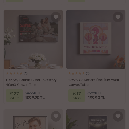
(3)
(1)
Her Şey Seninle Güzel Lovestory
25x25 Avukatlara Özel İsim Yazılı
40x60 Kanvas Tablo
Kanvas Tablo
%27
%17
1499.90 TL
599.90 TL
1099.90 TL
499.90 TL
indirim
indirim