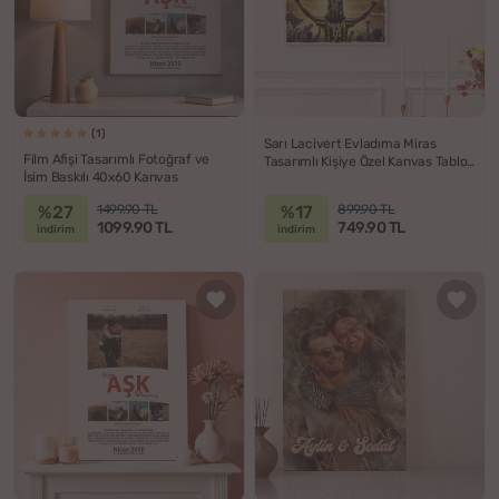
(1)
Sarı Lacivert Evladıma Miras
Film Afişi Tasarımlı Fotoğraf ve
Tasarımlı Kişiye Özel Kanvas Tablo
İsim Baskılı 40x60 Kanvas
- 30x40
%27
%17
1499.90 TL
899.90 TL
1099.90 TL
749.90 TL
indirim
indirim