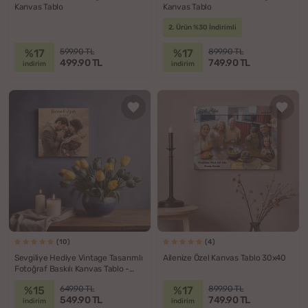
Kanvas Tablo
Kanvas Tablo
2. Ürün %30 İndirimli
%17
%17
599.90 TL
899.90 TL
499.90 TL
749.90 TL
indirim
indirim
(10)
(4)
Sevgiliye Hediye Vintage Tasarımlı
Ailenize Özel Kanvas Tablo 30x40
Fotoğraf Baskılı Kanvas Tablo -
25x25
%15
%17
649.90 TL
899.90 TL
549.90 TL
749.90 TL
indirim
indirim