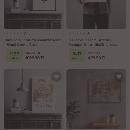
(7)
(2)
Kalp Kolaj Tasarımlı Romantik Anlar
Suluboya Tasarımlı Atatürk
40x60 Kanvas Tablo
Fotoğraf Baskılı 25x25 Kanvas
Tablo
%27
%17
1499.90 TL
599.90 TL
1099.90 TL
499.90 TL
indirim
indirim