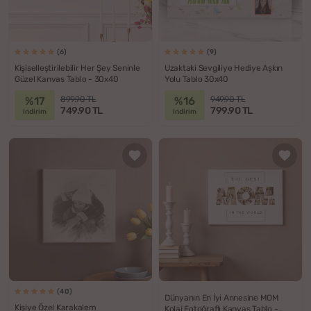
(6)
(9)
Kişiselleştirilebilir Her Şey Seninle
Uzaktaki Sevgiliye Hediye Aşkın
Güzel Kanvas Tablo - 30x40
Yolu Tablo 30x40
%17
%16
899.90 TL
949.90 TL
749.90 TL
799.90 TL
indirim
indirim
(40)
Dünyanın En İyi Annesine MOM
Kişiye Özel Karakalem
Kolaj Fotoğraflı Kanvas Tablo -