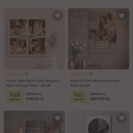
(3)
(5)
Home Yazılı Kişiye Özel Fotoğraflı
Anneler Günü Hediyesi Kanvas
Hasır Vintage Tablo - 40x40
Tablo 40x60
%23
%27
1299.90 TL
1499.90 TL
999.90 TL
1099.90 TL
indirim
indirim