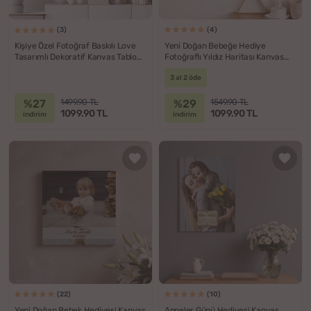
(4)
(3)
Yeni Doğan Bebeğe Hediye
Kişiye Özel Fotoğraf Baskılı Love
Fotoğraflı Yıldız Haritası Kanvas
Tasarımlı Dekoratif Kanvas Tablo
Tablo - 40x60
40x60
3 al 2 öde
%27
%29
1499.90 TL
1549.90 TL
1099.90 TL
1099.90 TL
indirim
indirim
(22)
(10)
Yeni Doğan Bebek Hediyesi Kanvas
Anneler Günü Hediyesi Kanvas