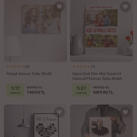
(4)
(1)
Mesajlı Kanvas Tablo 30x40
Kişiye Özel Film Afişi Tasarımlı
Dekoratif Kanvas Tablo 40x60
%17
%27
899.90 TL
1499.90 TL
749.90 TL
1099.90 TL
indirim
indirim