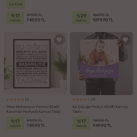
5 al 4 öde
%17
%29
899.90 TL
1549.90 TL
749.90 TL
1099.90 TL
indirim
indirim
(1)
(3)
Ofise Motivasyon Panosu 30x40
Kız Çocuğa Hediye 40x40 Kanvas
Kurumsal Hediyelik Kanvas Tablo
Tablo
%17
%17
899.90 TL
1149.90 TL
749.90 TL
949.90 TL
indirim
indirim