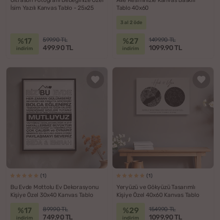
İsim Yazılı Kanvas Tablo - 25x25
Tablo 40x60
3 al 2 öde
%17
%27
599.90 TL
1499.90 TL
499.90 TL
1099.90 TL
indirim
indirim
(1)
(1)
Bu Evde Mottolu Ev Dekorasyonu
Yeryüzü ve Gökyüzü Tasarımlı
Kişiye Özel 30x40 Kanvas Tablo
Kişiye Özel 40x60 Kanvas Tablo
%17
%29
899.90 TL
1549.90 TL
749.90 TL
1099.90 TL
indirim
indirim