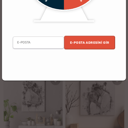
(37)
(27)
Evli Çiftlere Resimli Canvas Tablo
Evli Çiftlere Resimli Canvas Tablo
40x60
30x40
E-POSTA ADRESINI GIR
2. Ürün %30 İndirimli
2. Ürün %30 İndirimli
%27
%17
1499.90 TL
899.90 TL
1099.90 TL
749.90 TL
indirim
indirim