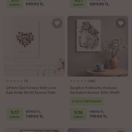
%17
%27
999.90 TL
1099.90 TL
indirim
indirim
(1)
(126)
Çiftlere Özel Forever With Love
Sevgiliye Yıldönümü Hediyesi
Kalp Kolajlı 30x40 Kanvas Tablo
Karakalem Kanvas Tablo 30x40
2. Ürün %30 İndirimli
%17
%16
899.90 TL
949.90 TL
749.90 TL
799.90 TL
indirim
indirim