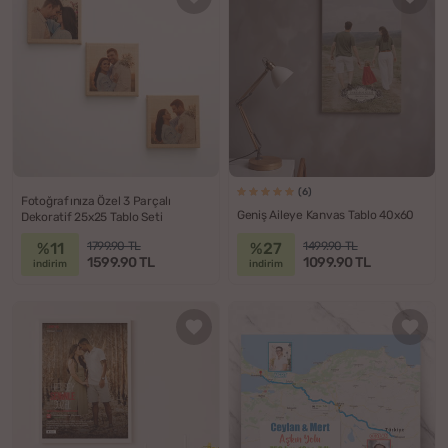
(6)
Fotoğrafınıza Özel 3 Parçalı
Geniş Aileye Kanvas Tablo 40x60
Dekoratif 25x25 Tablo Seti
%11
%27
1799.90 TL
1499.90 TL
1599.90 TL
1099.90 TL
indirim
indirim