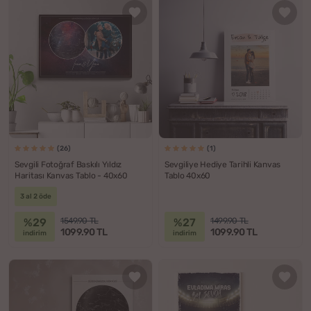
(26)
(1)
Sevgili Fotoğraf Baskılı Yıldız
Sevgiliye Hediye Tarihli Kanvas
Haritası Kanvas Tablo - 40x60
Tablo 40x60
3 al 2 öde
%29
%27
1549.90 TL
1499.90 TL
1099.90 TL
1099.90 TL
indirim
indirim