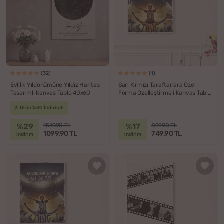
(32)
(1)
Evlilik Yıldönümüne Yıldız Haritası
Sarı Kırmızı Taraftarlara Özel
Tasarımlı Kanvas Tablo 40x60
Forma Özelleştirmeli Kanvas Tablo
- 30x40
2. Ürün %30 İndirimli
%29
%17
1549.90 TL
899.90 TL
1099.90 TL
749.90 TL
indirim
indirim