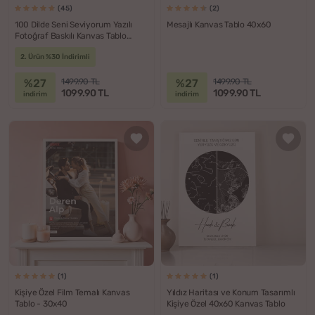
(45)
(2)
100 Dilde Seni Seviyorum Yazılı
Mesajlı Kanvas Tablo 40x60
Fotoğraf Baskılı Kanvas Tablo
40x60
2. Ürün %30 İndirimli
%27
%27
1499.90 TL
1499.90 TL
1099.90 TL
1099.90 TL
indirim
indirim
(1)
(1)
Kişiye Özel Film Temalı Kanvas
Yıldız Haritası ve Konum Tasarımlı
Tablo - 30x40
Kişiye Özel 40x60 Kanvas Tablo