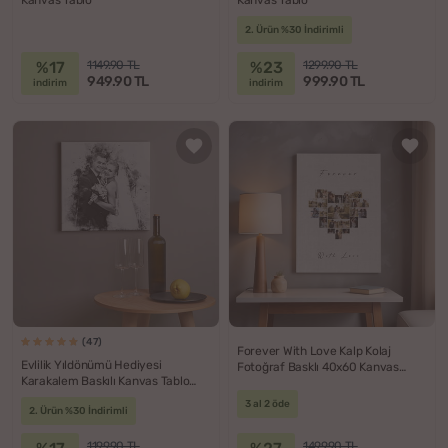
2. Ürün %30 İndirimli
%17
%23
1149.90 TL
1299.90 TL
949.90 TL
999.90 TL
indirim
indirim
(47)
Forever With Love Kalp Kolaj
Evlilik Yıldönümü Hediyesi
Fotoğraf Basklı 40x60 Kanvas
Karakalem Baskılı Kanvas Tablo
Tablo
40x40
3 al 2 öde
2. Ürün %30 İndirimli
1199.90 TL
1499.90 TL