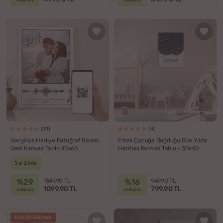
(21)
(4)
Sevgiliye Hediye Fotoğraf Baskılı
Erkek Çocuğa Doğduğu Gün Yıldız
Sesli Kanvas Tablo 40x60
Haritası Kanvas Tablo - 30x40
3 al 2 öde
%29
%16
1549.90 TL
949.90 TL
1099.90 TL
799.90 TL
indirim
indirim
KARGO BEDAVA