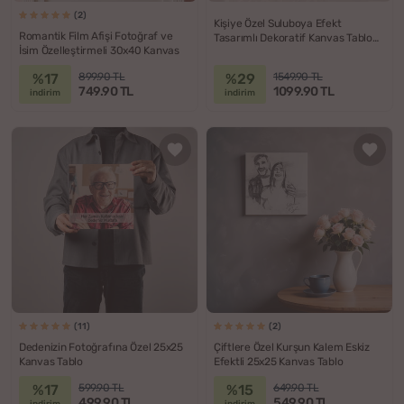
(2)
Kişiye Özel Suluboya Efekt
Romantik Film Afişi Fotoğraf ve
Tasarımlı Dekoratif Kanvas Tablo
İsim Özelleştirmeli 30x40 Kanvas
40x60
%17
%29
899.90 TL
1549.90 TL
749.90 TL
1099.90 TL
indirim
indirim
(11)
(2)
Dedenizin Fotoğrafına Özel 25x25
Çiftlere Özel Kurşun Kalem Eskiz
Kanvas Tablo
Efektli 25x25 Kanvas Tablo
%17
%15
599.90 TL
649.90 TL
499.90 TL
549.90 TL
indirim
indirim