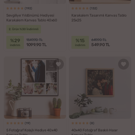
(192)
(132)
Sevgiliye Yıldönümü Hediyesi
Karakalem Tasarımlı Kanvas Tablo
Karakalem Kanvas Tablo 40x60
25x25
2. Ürün %30 İndirimli
%29
%15
1549.90 TL
649.90 TL
1099.90 TL
549.90 TL
indirim
indirim
(19)
(8)
5 Fotoğraf Kolajlı Hediye 40x40
40x40 Fotoğraf Baskılı Hasır
Kanvas Tablo
Kanvas Tablo