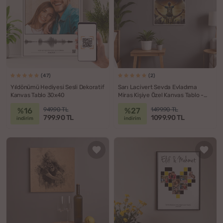
(47)
(2)
Yıldönümü Hediyesi Sesli Dekoratif
Sarı Lacivert Sevda Evladıma
Kanvas Tablo 30x40
Miras Kişiye Özel Kanvas Tablo -
40x60
%16
%27
949.90 TL
1499.90 TL
799.90 TL
1099.90 TL
indirim
indirim