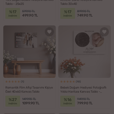
Tablo - 25x25
Tablo 30x40
%17
%17
599.90 TL
899.90 TL
499.90 TL
749.90 TL
indirim
indirim
(1)
(10)
Romantik Film Afişi Tasarımı Kişiye
Bebek Doğum Hediyesi Fotoğraflı
Özel 40x60 Kanvas Tablo
Yıldız Haritası Kanvas Tablo -
30x40
%27
%16
1499.90 TL
949.90 TL
1099.90 TL
799.90 TL
indirim
indirim