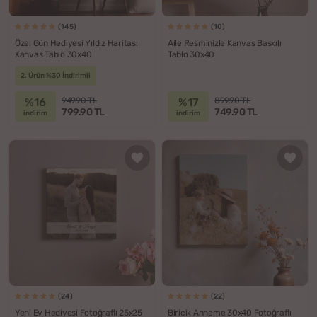
(145)
(10)
Özel Gün Hediyesi Yıldız Haritası
Aile Resminizle Kanvas Baskılı
Kanvas Tablo 30x40
Tablo 30x40
2. Ürün %30 İndirimli
%16
%17
949.90 TL
899.90 TL
799.90 TL
749.90 TL
indirim
indirim
(24)
(22)
Yeni Ev Hediyesi Fotoğraflı 25x25
Biricik Anneme 30x40 Fotoğraflı