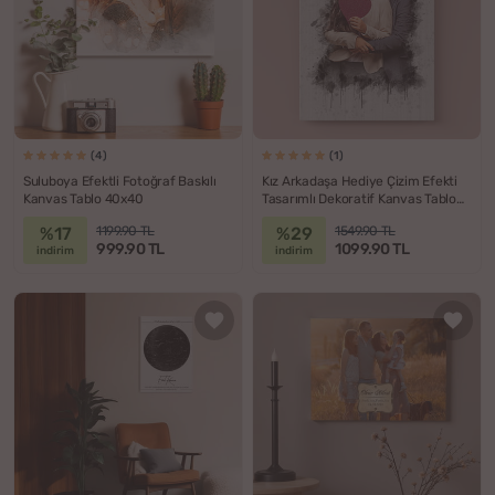
(4)
(1)
Suluboya Efektli Fotoğraf Baskılı
Kız Arkadaşa Hediye Çizim Efekti
Kanvas Tablo 40x40
Tasarımlı Dekoratif Kanvas Tablo
40x60
%17
%29
1199.90 TL
1549.90 TL
999.90 TL
1099.90 TL
indirim
indirim