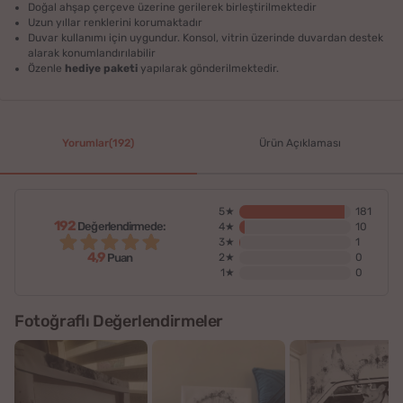
Doğal ahşap çerçeve üzerine gerilerek birleştirilmektedir
Uzun yıllar renklerini korumaktadır
Duvar kullanımı için uygundur. Konsol, vitrin üzerinde duvardan destek
alarak konumlandırılabilir
Özenle
hediye paketi
yapılarak gönderilmektedir.
Yorumlar(192)
Ürün Açıklaması
5★
181
192
Değerlendirmede:
4★
10
3★
1
4,9
2★
0
Puan
1★
0
Fotoğraflı Değerlendirmeler