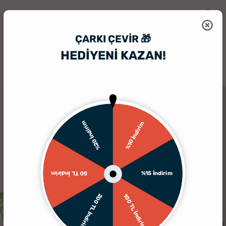
ÇARKI ÇEVIR 🎁
HEDİYENİ KAZAN!
HediyeSepeti
Kanvas Tablo
Sevgiliye Yıldönümü Hediyesi Karakal
%20 İndirim
%10 İndirim
%15 İndirim
50 TL İndirim
200 TL İndirim
100 TL İndirim