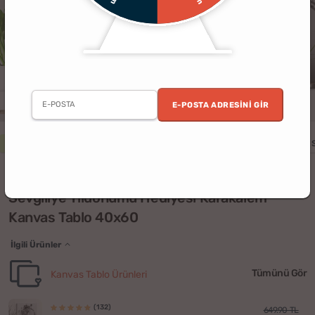
E-POSTA ADRESINI GIR
2. Ürün %30 İndirimli
Erkek
Kadın
Yıldönümü
Doğum Günü
(192)
Sevgiliye Yıldönümü Hediyesi Karakalem
Kanvas Tablo 40x60
İlgili Ürünler
Tümünü Gör
Kanvas Tablo Ürünleri
(132)
649.90 TL