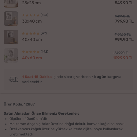
549.90 TL
25x25 cm
(126)
949.90 TL
799.90 TL
30x40 cm
(47)
1199.90 TL
999.90 TL
40x40 cm
(192)
1549.90 TL
1099.90 TL
40x60 cm
1 Saat 15 Dakika
içinde sipariş verirseniz
bugün
kargoya
verilecektir.
Ürün Kodu: 12887
Satın Almadan Önce Bilmeniz Gerekenler:
Ölçüleri: 40x60 cm'dir
Malzeme: Ahşap çıtalar üzerine doğal dokulu kanvas kağıdına baskı
Özel kanvas kağıdı üzerine yüksek kalitede dijital boya kullanılarak
üretilmektedir