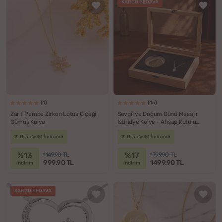
KARGO BEDAVA
(1)
(15)
Zarif Pembe Zirkon Lotus Çiçeği
Sevgiliye Doğum Günü Mesajlı
Gümüş Kolye
İstiridye Kolye - Ahşap Kutulu
Gerçek İnci Kolye Seti
2. Ürün %30 İndirimli
2. Ürün %30 İndirimli
%13
%17
1149.90 TL
1799.90 TL
999.90 TL
1499.90 TL
indirim
indirim
KARGO BEDAVA