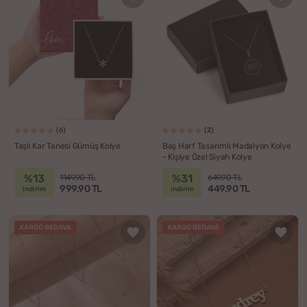
(6)
(2)
Taşlı Kar Tanesi Gümüş Kolye
Baş Harf Tasarımlı Madalyon Kolye
- Kişiye Özel Siyah Kolye
%13
%31
1149.90 TL
649.90 TL
999.90 TL
449.90 TL
indirim
indirim
KARGO BEDAVA
KARGO BEDAVA