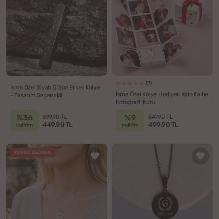
(7)
İsme Özel Siyah Sütün Erkek Kolye
İsme Özel Kolye Hediyeli Kalp Kalbe
- Tasarım Seçenekli
Fotoğraflı Kutu
%36
%9
699.90 TL
549.90 TL
449.90 TL
499.90 TL
indirim
indirim
KARGO BEDAVA