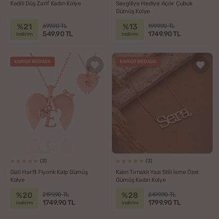
Kedili Düş Zarif Kadın Kolye
Sevgiliye Hediye Açılır Çubuk
Gümüş Kolye
%21
%13
699.90 TL
1999.90 TL
549.90 TL
1749.90 TL
indirim
indirim
KARGO BEDAVA
KARGO BEDAVA
(2)
(2)
Gizli Harfli Fiyonk Kalp Gümüş
Kalın Tırnaklı Yazı Stili İsme Özel
Kolye
Gümüş Kadın Kolye
%20
%28
2199.90 TL
2499.90 TL
1749.90 TL
1799.90 TL
indirim
indirim