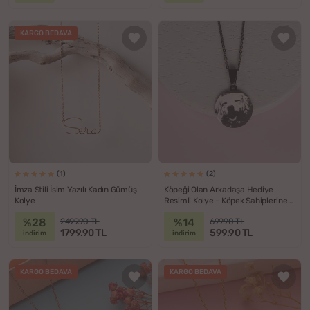
KARGO BEDAVA
(1)
(2)
İmza Stili İsim Yazılı Kadın Gümüş
Köpeği Olan Arkadaşa Hediye
Kolye
Resimli Kolye - Köpek Sahiplerine
Hediye Fotoğraflı Kolye
%28
%14
2499.90 TL
699.90 TL
1799.90 TL
599.90 TL
indirim
indirim
KARGO BEDAVA
KARGO BEDAVA