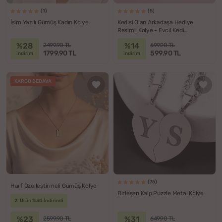
(1)
(5)
İsim Yazılı Gümüş Kadın Kolye
Kedisi Olan Arkadaşa Hediye
Resimli Kolye - Evcil Kedi
Sahiplerine Hediye Fotoğraflı Kolye
%28
%14
2499.90 TL
699.90 TL
1799.90 TL
599.90 TL
indirim
indirim
KARGO BEDAVA
(75)
Harf Özelleştirmeli Gümüş Kolye
Birleşen Kalp Puzzle Metal Kolye
2. Ürün %30 İndirimli
%23
%31
2599.90 TL
649.90 TL