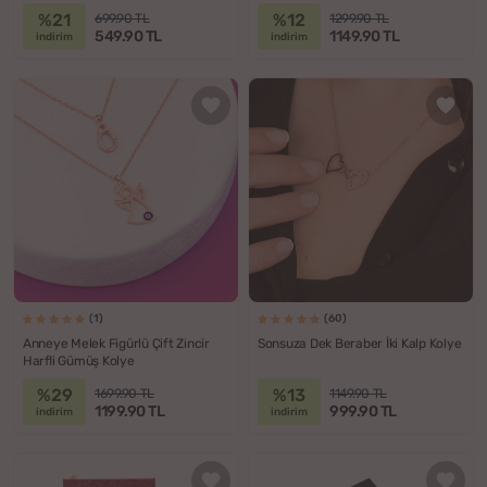
%21
%12
699.90 TL
1299.90 TL
549.90 TL
1149.90 TL
indirim
indirim
(1)
(60)
Anneye Melek Figürlü Çift Zincir
Sonsuza Dek Beraber İki Kalp Kolye
Harfli Gümüş Kolye
%29
%13
1699.90 TL
1149.90 TL
1199.90 TL
999.90 TL
indirim
indirim