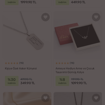
1999.90 TL
449.90 TL
indirim
indirim
(15)
(15)
Kişiye Özel Asker Künyesi
Anneye Hediye Anne ve Çocuk
Tasarımlı Gümüş Kolye
%30
%8
499.90 TL
1199.90 TL
349.90 TL
1099.90 TL
indirim
indirim