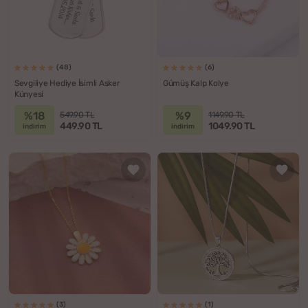
(48)
(6)
Sevgiliye Hediye İsimli Asker
Gümüş Kalp Kolye
Künyesi
%18
%9
549.90 TL
1149.90 TL
449.90 TL
1049.90 TL
indirim
indirim
(3)
(1)