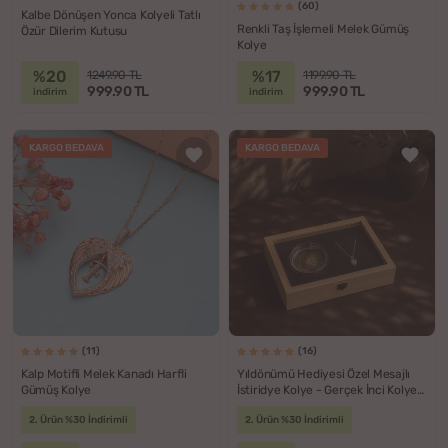
(60)
Kalbe Dönüşen Yonca Kolyeli Tatlı
Renkli Taş İşlemeli Melek Gümüş
Özür Dilerim Kutusu
Kolye
%20
%17
1249.90 TL
1199.90 TL
999.90 TL
999.90 TL
indirim
indirim
KARGO BEDAVA
KARGO BEDAVA
(11)
(16)
Kalp Motifli Melek Kanadı Harfli
Yıldönümü Hediyesi Özel Mesajlı
Gümüş Kolye
İstiridye Kolye - Gerçek İnci Kolye
Hediye Kutusu
2. Ürün %30 İndirimli
2. Ürün %30 İndirimli