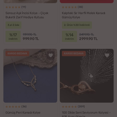
(11)
(35)
Sonsuz Aşk İncisi Kolye - Çiçek
Kalpteki Sır Harfli Melek Kanadı
Buketli Zarif Hediye Kutusu
Gümüş Kolye
3 al 2 öde
2. Ürün %30 İndirimli
%17
%14
1199.90 TL
3499.90 TL
999.90 TL
2999.90 TL
indirim
indirim
KARGO BEDAVA
KARGO BEDAVA
(36)
(209)
Gümüş Peri Kanadı Kolye
100 Dilde Seni Seviyorum Kolyesi -
925 Ayar Gümüş