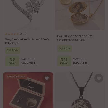
(100)
Evcil Hayvan Annesine Özel
Sevgiliye Hediye Kartanesi Gümüş
Fotoğraflı Anı Kolyesi
Kalp Kolye
3 al 2 öde
5 al 4 öde
%9
%15
1649.90 TL
999.90 TL
1499.90 TL
849.90 TL
indirim
indirim
KARGO BEDAVA