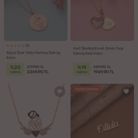
(2)
Harf Özelleştirmeli Zirkon Taşlı
Kişiye Özel Yıldız Haritası Gümüş
Gümüş Kalp Kolye
Kolye
%20
%19
2799.90 TL
2399.90 TL
2249.90 TL
1949.90 TL
indirim
indirim
KARGO BEDAVA