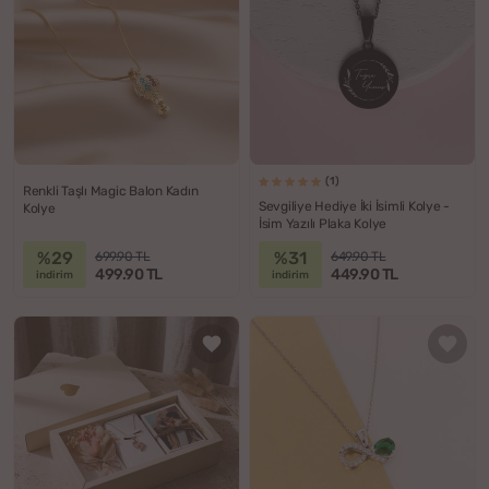
(1)
Renkli Taşlı Magic Balon Kadın
Sevgiliye Hediye İki İsimli Kolye -
Kolye
İsim Yazılı Plaka Kolye
%29
%31
699.90 TL
649.90 TL
499.90 TL
449.90 TL
indirim
indirim