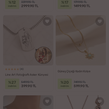
%12
%17
3399.90 TL
1799.90 TL
2999.90 TL
1499.90 TL
indirim
indirim
(4)
Güneş Çiçeği Kadın Kolye
Line Art Fotoğraflı Asker Künyesi
%27
%20
549.90 TL
749.90 TL
399.90 TL
599.90 TL
indirim
indirim