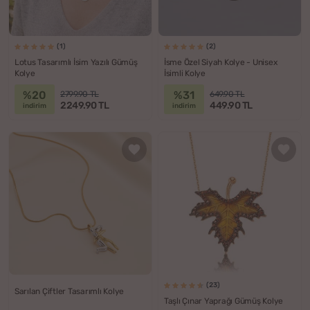
(1)
(2)
Lotus Tasarımlı İsim Yazılı Gümüş
İsme Özel Siyah Kolye - Unisex
Kolye
İsimli Kolye
%20
%31
2799.90 TL
649.90 TL
2249.90 TL
449.90 TL
indirim
indirim
(23)
Sarılan Çiftler Tasarımlı Kolye
Taşlı Çınar Yaprağı Gümüş Kolye