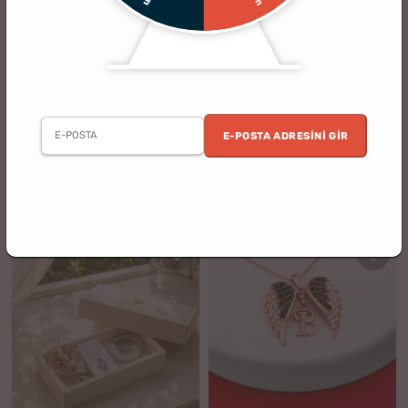
(27)
(6)
Kalbimdeki İz Fotoğraflı Anı Kolyesi
Açılır Kanatlı İsme Özel Papatya
Kolye
E-POSTA ADRESINI GIR
2. Ürün %30 İndirimli
3 al 2 öde
%15
%25
999.90 TL
799.90 TL
849.90 TL
599.90 TL
indirim
indirim
KARGO BEDAVA