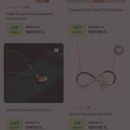
(22)
Özelleştirilebilir Harfli Gümüş Kolye
Melek Tasarımlı Rose Kaplama
Gümüş Kolye
%9
%17
1149.90 TL
2299.90 TL
1049.90 TL
1899.90 TL
indirim
indirim
(6)
İstiridye Tasarımlı Zarif Kolye
Otantik Sonsuzluk Aşk Kolye
%29
%9
699.90 TL
1149.90 TL
499.90 TL
1049.90 TL
indirim
indirim