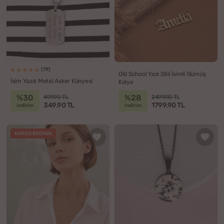
(79)
Old School Yazı Stili İsimli Gümüş
İsim Yazılı Metal Asker Künyesi
Kolye
%30
%28
499.90 TL
2499.90 TL
349.90 TL
1799.90 TL
indirim
indirim
KARGO BEDAVA