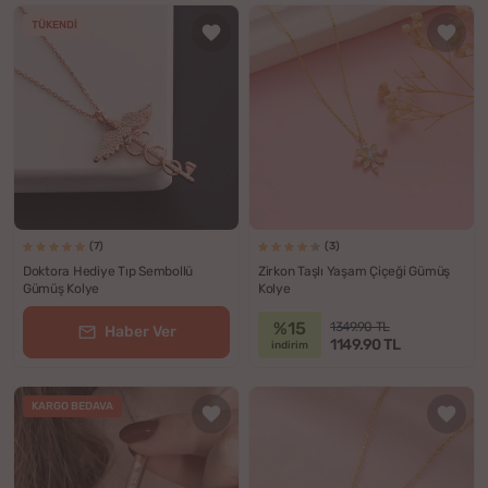
TÜKENDI
(7)
(3)
Doktora Hediye Tıp Sembollü
Zirkon Taşlı Yaşam Çiçeği Gümüş
Gümüş Kolye
Kolye
%15
1349.90 TL
Haber Ver
1149.90 TL
indirim
KARGO BEDAVA