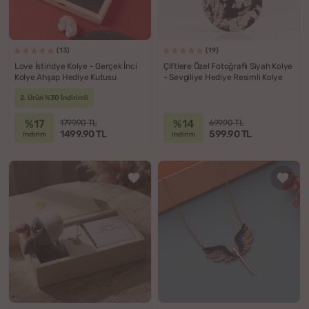
(13)
(19)
Love İstiridye Kolye - Gerçek İnci
Çiftlere Özel Fotoğraflı Siyah Kolye
Kolye Ahşap Hediye Kutusu
- Sevgiliye Hediye Resimli Kolye
2. Ürün %30 İndirimli
%17
%14
1799.90 TL
699.90 TL
1499.90 TL
599.90 TL
indirim
indirim