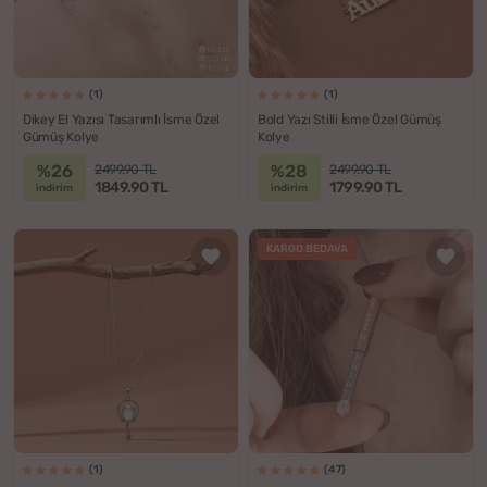
(1)
(1)
Dikey El Yazısı Tasarımlı İsme Özel
Bold Yazı Stilli İsme Özel Gümüş
Gümüş Kolye
Kolye
%26
%28
2499.90 TL
2499.90 TL
1849.90 TL
1799.90 TL
indirim
indirim
KARGO BEDAVA
(1)
(47)