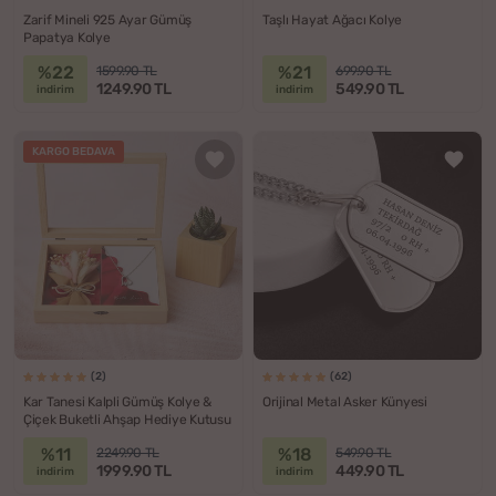
Zarif Mineli 925 Ayar Gümüş
Taşlı Hayat Ağacı Kolye
Papatya Kolye
%22
%21
1599.90 TL
699.90 TL
1249.90 TL
549.90 TL
indirim
indirim
KARGO BEDAVA
(2)
(62)
Kar Tanesi Kalpli Gümüş Kolye &
Orijinal Metal Asker Künyesi
Çiçek Buketli Ahşap Hediye Kutusu
%11
%18
2249.90 TL
549.90 TL
1999.90 TL
449.90 TL
indirim
indirim