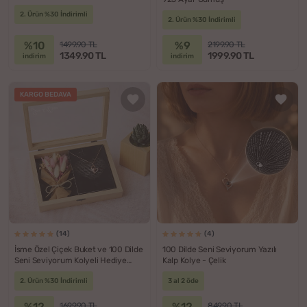
2. Ürün %30 İndirimli
2. Ürün %30 İndirimli
%10
%9
1499.90 TL
2199.90 TL
1349.90 TL
1999.90 TL
indirim
indirim
KARGO BEDAVA
(14)
(4)
İsme Özel Çiçek Buket ve 100 Dilde
100 Dilde Seni Seviyorum Yazılı
Seni Seviyorum Kolyeli Hediye
Kalp Kolye - Çelik
Kutusu
2. Ürün %30 İndirimli
3 al 2 öde
%12
%12
1699.90 TL
849.90 TL