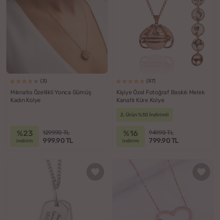
(3)
(57)
Mıknatıs Özellikli Yonca Gümüş
Kişiye Özel Fotoğraf Baskılı Melek
Kadın Kolye
Kanatlı Küre Kolye
2. Ürün %30 İndirimli
%23
%16
1299.90 TL
949.90 TL
999.90 TL
799.90 TL
indirim
indirim