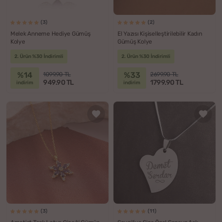
(3)
(2)
Melek Anneme Hediye Gümüş
El Yazısı Kişiselleştirilebilir Kadın
Kolye
Gümüş Kolye
2. Ürün %30 İndirimli
2. Ürün %30 İndirimli
%14
%33
1099.90 TL
2699.90 TL
949.90 TL
1799.90 TL
indirim
indirim
(3)
(11)