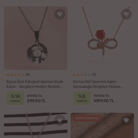
(8)
(2)
Kişiye Özel Fotoğraf İşlemeli Siyah
Kırmızı Gül Tasarımlı Aşkın
Kolye - Sevgiliye Hediye Resimli
Sonsuzluğu Sevgiliye Hediye
Kolye
Gümüş Kolye
%14
%8
699.90 TL
1199.90 TL
599.90 TL
1099.90 TL
indirim
indirim
KARGO BEDAVA