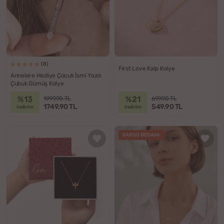
(8)
First Love Kalp Kolye
Annelere Hediye Çocuk İsmi Yazılı
Çubuk Gümüş Kolye
%13
%21
1999.90 TL
699.90 TL
1749.90 TL
549.90 TL
indirim
indirim
KARGO BEDAVA