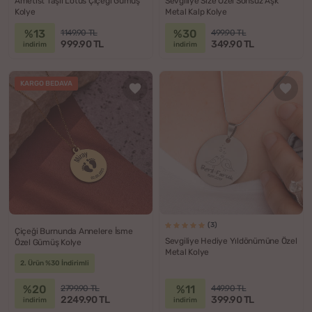
Ametist Taşlı Lotus Çiçeği Gümüş
Sevgiliye Size Özel Sonsuz Aşk
Kolye
Metal Kalp Kolye
%13
%30
1149.90 TL
499.90 TL
999.90 TL
349.90 TL
indirim
indirim
KARGO BEDAVA
(3)
Çiçeği Burnunda Annelere İsme
Sevgiliye Hediye Yıldönümüne Özel
Özel Gümüş Kolye
Metal Kolye
2. Ürün %30 İndirimli
%20
%11
2799.90 TL
449.90 TL
2249.90 TL
399.90 TL
indirim
indirim