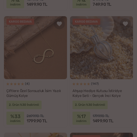
1499.90 TL
749.90 TL
indirim
indirim
KARGO BEDAVA
KARGO BEDAVA
(4)
(147)
Çiftlere Özel Sonsuzluk İsim Yazılı
Ahşap Hediye Kutusu İstiridye
Gümüş Kolye
Kolye Seti - Gerçek İnci Kolye
2. Ürün %30 İndirimli
2. Ürün %30 İndirimli
%33
%17
2699.90 TL
1799.90 TL
1799.90 TL
1499.90 TL
indirim
indirim