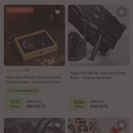
KARGO BEDAVA
(11)
Kişiye Özel Silindir Çubuk Bar Erkek
Kişiye Özel Mesajlı Yılbaşı Hediyesi
Kolye - Tasarım Seçenekli
İstiridye Kolye - Gerçek İnci Kolye
Ahşap Hediye Kutusu
2. Ürün %30 İndirimli
%17
%36
1799.90 TL
699.90 TL
1499.90 TL
449.90 TL
indirim
indirim