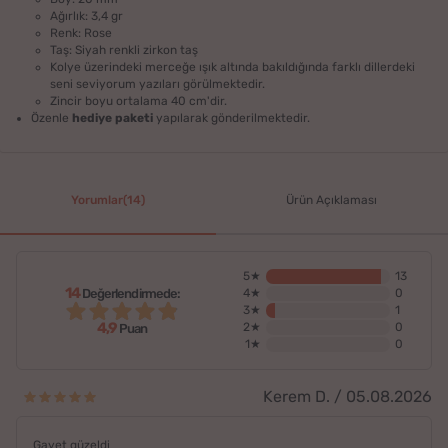
Ağırlık: 3,4 gr
Renk: Rose
Taş: Siyah renkli zirkon taş
Kolye üzerindeki merceğe ışık altında bakıldığında farklı dillerdeki
seni seviyorum yazıları görülmektedir.
Zincir boyu ortalama 40 cm'dir.
Özenle
hediye paketi
yapılarak gönderilmektedir.
Yorumlar(14)
Ürün Açıklaması
5★
13
14
Değerlendirmede:
4★
0
3★
1
4,9
2★
0
Puan
1★
0
Kerem D. / 05.08.2026
Gayet güzeldi