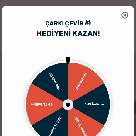
ÇARKI ÇEVIR 🎁
HEDİYENİ KAZAN!
HediyeSepeti
Kişiye Özel Hediyelik Aksesuar
Hediyelik İsimli Kolye
KARGO BEDAVA
%20 İndirim
%10 İndirim
%15 İndirim
50 TL İndirim
200 TL İndirim
100 TL İndirim