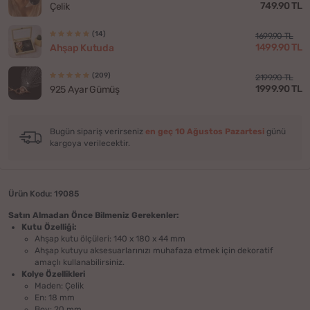
749.90 TL
Çelik
(14)
1699.90 TL
1499.90 TL
Ahşap Kutuda
(209)
2199.90 TL
1999.90 TL
925 Ayar Gümüş
Bugün sipariş verirseniz
en geç 10 Ağustos Pazartesi
günü
kargoya verilecektir.
Ürün Kodu: 19085
Satın Almadan Önce Bilmeniz Gerekenler:
Kutu Özelliği:
Ahşap kutu ölçüleri: 140 x 180 x 44 mm
Ahşap kutuyu aksesuarlarınızı muhafaza etmek için dekoratif
amaçlı kullanabilirsiniz.
Kolye Özellikleri
Maden: Çelik
En: 18 mm
Boy: 20 mm