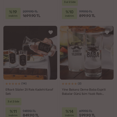
3 al 2 öde
%19
%10
2099.90 TL
999.90 TL
1699.90 TL
899.90 TL
indirim
indirim
(14)
(2)
Efkarlı Sözler 2li Rakı Kadehi Karaf
Yine Bakarız Deme Baba Esprili
Seti
Babalar Günü İsim Yazılı Rakı
Kadehi Seti
3 al 2 öde
%11
%14
949.90 TL
699.90 TL
849.90 TL
599.90 TL
indirim
indirim