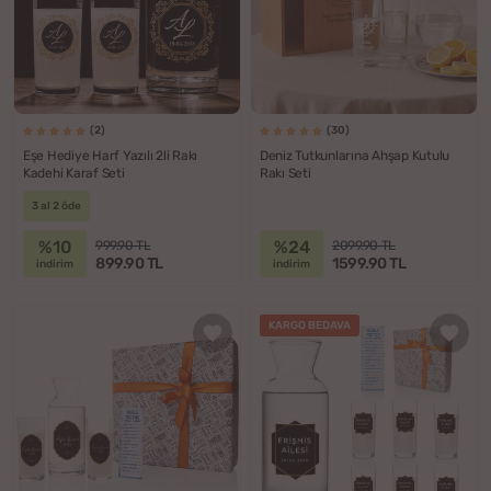
(2)
(30)
Eşe Hediye Harf Yazılı 2li Rakı
Deniz Tutkunlarına Ahşap Kutulu
Kadehi Karaf Seti
Rakı Seti
3 al 2 öde
%10
%24
999.90 TL
2099.90 TL
899.90 TL
1599.90 TL
indirim
indirim
KARGO BEDAVA