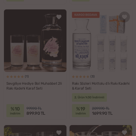
KARGO BEDAVA
(1)
(3)
Sevgiliye Hediye Bol Muhabbet 2li
Rakı Sözleri Mottolu 6'lı Rakı Kadehi
Rakı Kadehi Karaf Seti
& Karaf Seti
2. Ürün %30 İndirimli
%10
%19
999.90 TL
2099.90 TL
899.90 TL
1699.90 TL
indirim
indirim