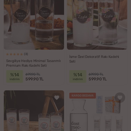
(3)
İsme Özel Dekoratif Rakı Kadehi
Sevgiliye Hediye Minimal Tasarımlı
Seti
Premium Rakı Kadehi Seti
%14
%14
699.90 TL
699.90 TL
599.90 TL
599.90 TL
indirim
indirim
KARGO BEDAVA