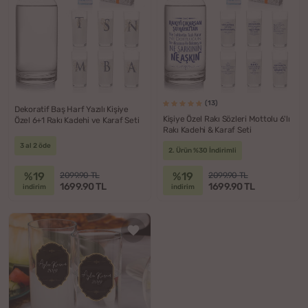
(13)
Dekoratif Baş Harf Yazılı Kişiye
Kişiye Özel Rakı Sözleri Mottolu 6'lı
Özel 6+1 Rakı Kadehi ve Karaf Seti
Rakı Kadehi & Karaf Seti
3 al 2 öde
2. Ürün %30 İndirimli
%19
%19
2099.90 TL
2099.90 TL
1699.90 TL
1699.90 TL
indirim
indirim