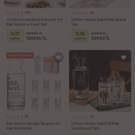
(10)
(2)
Yıl Dönümü Hediyesi Romantik 4+1
Çiftlere Hediye Esprili Rakı Kadehi
Rakı Kadehi ve Karaf Seti
Seti
%17
%14
1499.90 TL
699.90 TL
1249.90 TL
599.90 TL
indirim
indirim
KARGO BEDAVA
(1)
(3)
Rakı Kültürü Sözlüğü Tasarımlı 6'lı
Çiftlere Hediye Esprili 2li Rakı
Rakı Kadehi Seti
Kadehi Karaf Seti