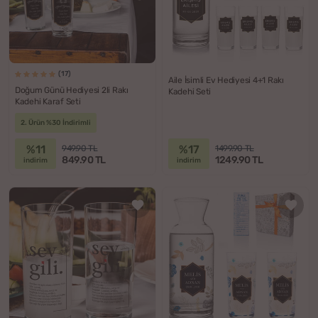
(17)
Aile İsimli Ev Hediyesi 4+1 Rakı
Doğum Günü Hediyesi 2li Rakı
Kadehi Seti
Kadehi Karaf Seti
2. Ürün %30 İndirimli
%11
%17
949.90 TL
1499.90 TL
849.90 TL
1249.90 TL
indirim
indirim