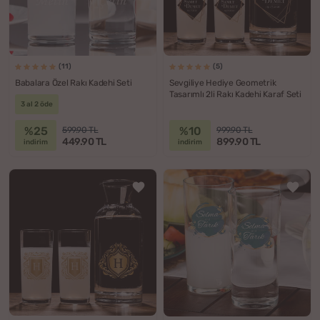
(11)
(5)
Babalara Özel Rakı Kadehi Seti
Sevgiliye Hediye Geometrik
Tasarımlı 2li Rakı Kadehi Karaf Seti
3 al 2 öde
%25
%10
599.90 TL
999.90 TL
449.90 TL
899.90 TL
indirim
indirim