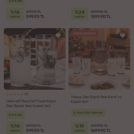
5 al 4 öde
%14
%24
699.90 TL
2099.90 TL
599.90 TL
1599.90 TL
indirim
indirim
KARGO BEDAVA
(1)
Yılbaşı Özel Esprili Rakı Karaf ve
Dekoratif Baş Harf Yazılı Kişiye
Kadeh Seti
Özel Baskılı Rakı Kadehi Seti
2. Ürün %30 İndirimli
5 al 4 öde
%14
%19
699.90 TL
2099.90 TL
599.90 TL
1699.90 TL
indirim
indirim