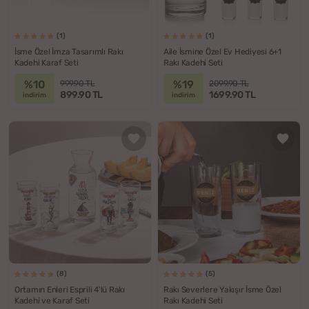
(1)
(1)
İsme Özel İmza Tasarımlı Rakı
Aile İsmine Özel Ev Hediyesi 6+1
Kadehi Karaf Seti
Rakı Kadehi Seti
%10
%19
999.90 TL
2099.90 TL
899.90 TL
1699.90 TL
indirim
indirim
(8)
(5)
Ortamın Enleri Esprili 4'lü Rakı
Rakı Severlere Yakışır İsme Özel
Kadehi ve Karaf Seti
Rakı Kadehi Seti