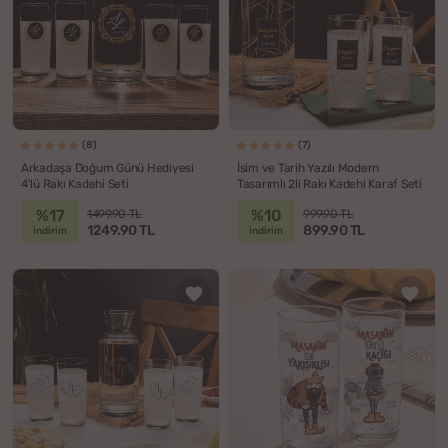
(8)
(7)
Arkadaşa Doğum Günü Hediyesi
İsim ve Tarih Yazılı Modern
4'lü Rakı Kadehi Seti
Tasarımlı 2li Rakı Kadehi Karaf Seti
%17
%10
1499.90 TL
999.90 TL
1249.90 TL
899.90 TL
indirim
indirim