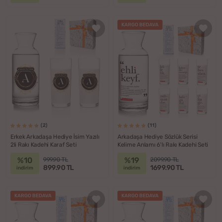
KARGO BEDAVA
(2)
(11)
Erkek Arkadaşa Hediye İsim Yazılı
Arkadaşa Hediye Sözlük Serisi
2li Rakı Kadehi Karaf Seti
Kelime Anlamı 6'lı Rakı Kadehi Seti
%10
%19
999.90 TL
2099.90 TL
899.90 TL
1699.90 TL
indirim
indirim
KARGO BEDAVA
KARGO BEDAVA