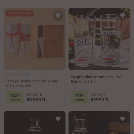
KARGO BEDAVA
(3)
Sevgili Kelime Anlamlı İsme Özel
Babaya Hediye İsme Özel Ahşap
Rakı Kadehi Seti
Kutulu Rakı Seti
%24
%14
2099.90 TL
699.90 TL
1599.90 TL
599.90 TL
indirim
indirim