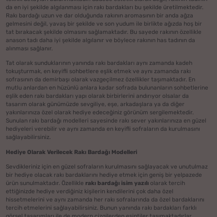
da en iyi şekilde algılanması için rakı bardakları bu şekilde üretilmektedir.
Rakı bardağı uzun ve dar olduğunda rakının aromasının bir anda ağza
gelmesini değil, yavaş bir şekilde ve son yudum ile birlikte ağızda hoş bir
tat bırakacak şekilde olmasını sağlamaktadır. Bu sayede rakının özellikle
anason tadı daha iyi şekilde algılanır ve böylece rakının has tadının da
alınması sağlanır.
Tat olarak sunduklarının yanında rakı bardakları aynı zamanda kadeh
tokuşturmak, en keyifli sohbetlere eşlik etmek ve aynı zamanda rakı
sofrasının da demirbaşı olarak vazgeçilmez özellikler taşımaktadır. En
mutlu anlardan en hüzünlü anlara kadar sofrada bulunanların sohbetlerine
eşlik eden rakı bardakları yapı olarak birbirlerini andırıyor olsalar da
tasarım olarak günümüzde sevgiliye, eşe, arkadaşlara ya da diğer
yakınlarınıza özel olarak hediye edeceğiniz görünüm sergilemektedir.
Sunulan rakı bardağı modelleri sayesinde rakı sever yakınlarınıza en güzel
hediyeleri verebilir ve aynı zamanda en keyifli sofraların da kurulmasını
sağlayabilirsiniz.
Hediye Olarak Verilecek Rakı Bardağı Modelleri
Sevdikleriniz için en güzel sofraların kurulmasını sağlayacak ve unutulmaz
bir hediye olacak rakı bardaklarını hediye etmek için geniş bir yelpazede
ürün sunulmaktadır. Özellikle
rakı bardağı isim yazılı
olarak tercih
ettiğinizde hediye verdiğiniz kişilerin kendilerini çok daha özel
hissetmelerini ve aynı zamanda her rakı sofralarında da özel bardaklarını
tercih etmelerini sağlayabilirsiniz. Bunun yanında rakı bardakları farklı
görsel tasarımları ile de modern çizgilerden esintiler taşımaktadırlar.