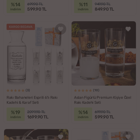
%14
%11
699.90 TL
949.90 TL
599.90 TL
849.90 TL
indirim
indirim
KARGO BEDAVA
(3)
(10)
Rakı Bahaneleri Esprili 6'lı Rakı
Aslan Figürlü Premium Kişiye Özel
Kadehi & Karaf Seti
Rakı Kadehi Seti
%19
%14
2099.90 TL
699.90 TL
1699.90 TL
599.90 TL
indirim
indirim