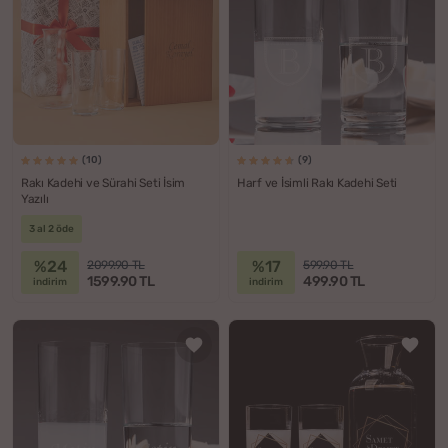
(10)
(9)
Rakı Kadehi ve Sürahi Seti İsim
Harf ve İsimli Rakı Kadehi Seti
Yazılı
3 al 2 öde
%24
%17
2099.90 TL
599.90 TL
1599.90 TL
499.90 TL
indirim
indirim