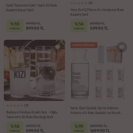
(3)
Gold Tasarımlı İsim Yazılı 2li Rakı
Yeni Evli Çiftlere Ev Hediyesi Rakı
Kadehi Karaf Seti
Kadehi Seti
%10
%14
999.90 TL
699.90 TL
899.90 TL
599.90 TL
indirim
indirim
KARGO BEDAVA
(3)
İsme Özel Sözlük Serisi Kelime
Babaya Hediye Kralın Kızı - Oğlu
Anlamı 6'lı Rakı Kadehi ve Karaf
Tasarımlı 2li Rakı Bardağı Seti
Seti
%14
%19
699.90 TL
2099.90 TL
599.90 TL
1699.90 TL
indirim
indirim