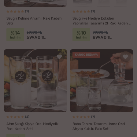
(1)
(1)
Sevgili Kelime Anlamlı Rakı Kadehi
Sevgiliye Hediye Dökülen
Seti
Yapraklar Tasarımlı 2li Rakı Kadehi
Karaf Seti
%14
%10
699.90 TL
999.90 TL
599.90 TL
899.90 TL
indirim
indirim
KARGO BEDAVA
(2)
(7)
Altın Şıklığı Kişiye Özel Hediyelik
Baba Tanımı Tasarımlı İsme Özel
Rakı Kadehi Seti
Ahşap Kutulu Rakı Seti