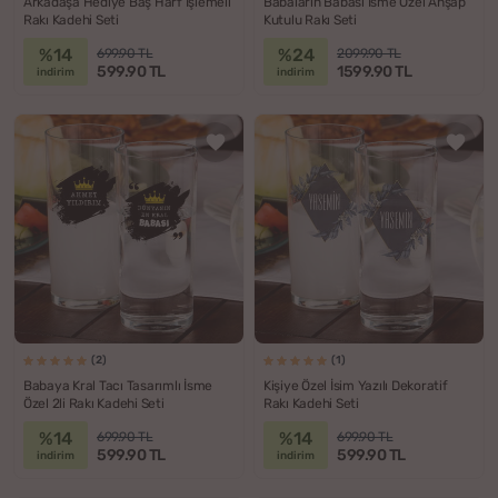
Arkadaşa Hediye Baş Harf İşlemeli
Babaların Babası İsme Özel Ahşap
Rakı Kadehi Seti
Kutulu Rakı Seti
%14
%24
699.90 TL
2099.90 TL
599.90 TL
1599.90 TL
indirim
indirim
(2)
(1)
Babaya Kral Tacı Tasarımlı İsme
Kişiye Özel İsim Yazılı Dekoratif
Özel 2li Rakı Kadehi Seti
Rakı Kadehi Seti
%14
%14
699.90 TL
699.90 TL
599.90 TL
599.90 TL
indirim
indirim