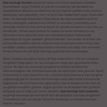
Rakı bardağı fiyatları
olarak da hediye tercihinizi belirleyen özellikler
taşımaktadır. Uygun fiyatlar ile çok şık ve kullanışlı rakı bardaklarına
ulaşabilirsiniz. Böylece sevdiklerinizi de çok özel bir şekilde mutlu etmeniz
daha kolay hale gelecektir. Harf ve İsimli Rakı Kadehi Seti uygun fiyatlı özel
baskı rakı bardağı isteyenlere hitap ediyor. Bu özel bardakların üzerine
hediye edeceğiniz yakınlarınızın isimleri ve soyadları yazılmakta, aynı
zamanda isimlerinin baş harfi de büyük bir şekilde bardakların üzerinde yer
almaktadır. Yüksek baskı kalitesi ile yapılan bu baskı solmalara ya da
silinmelere karşı dayanıklı olup aynı zamanda bulaşık makinesinde
yıkanmaya da uygun özellikler göstermektedir. Tüm bunlar ile birlikte rakı
sofrasında kendisine özel bir kullanım elde etmek isteyenlere hitap eden
bardaklar sadece yakınlarınıza hediye vermeniz için değil, aynı zamanda
kendi sofranızı da çok daha özel hale getirmek için tasarlandılar.
Bahar Çiçekleri Sevgiliye Hediye 2li Rakı Kadehi Karaf Seti ise tamamen
sevgililere hitap ediyor ve rakı sofralarının sevgi dolu geçmesine imkân
veriyor. Bu özel set sayesinde sevgiliniz ile birlikte hiç bitmesini
istemeyeceğiniz rakı sofralarını kurmak çok daha kolay hale gelecek. Karaf
ve bardakların özel tasarımları her yudumda birbirinize karşı olan sevginizi
çoğaltacağı gibi bir taraftan da mutluluğunuzun daha fazla artmasını da
sağlayacak. Sevimli tasarımları geleneksel yapı ile buluşturan bu özel set,
sevgilinizin sevgililer gününü, doğum gününü ya da benzeri özel günlerini
kutlamak için de doğru bir tercih olacaktır.
Rakı bardağı isim yazdırma
seçeneği sayesinde de hem karaf hem de bardaklar üzerinde sevgilinizin
ve kendinizin ismi yer alarak, tamamen kendinize ve sofralarınıza özel
ürünler olacaklar.