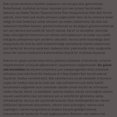
Rakı içmek denilince özellikle babaların rakı sevgisi akla gelmektedir.
Rahatlamak, mutluluk ve huzur duymak için rakı içmeyi tercih eden
babanız için Baba Tanımı Tasarımlı İsme Özel Ahşap Kutulu Rakı Seti tercih
ederek, onun hem çok mutlu olmasını sağlayabilir hem de bu zamana kadar
aldığı en özel hediyeye sahip olmasını da neden olabilirsiniz. Bu özel set,
babanızın özellikle babalar gününü kutlamak ya da doğum gününü kutlamak
için son derece ayrıcalıklı bir tercih olacak. Karaf ve bardaklar üzerinde
baba sözcüğünün tanımının yer alması sizin babanızın ne kadar ayrıcalıklı
olduğunu anlaşılması için yardımcı olacaktır. Ayrıca setin bulunduğu özel
ahşap kutu da yine bu setin kullanılmadığı zamanlarda özenle saklanması
için harika bir koruma sunarken, babanız ister yakınınızda ister uzağınızda
olsun her zaman hediyesini kullanmaktan büyük bir mutluluk duyacak.
Rakının en güzel yanlarından birisi şüphesiz kalabalık ortamlarda, ortamın
neşelenmesini ve büyük eğlencelerin yaşanmasını sağlamasıdır.
En güzel
rakı bardakları
da böylesi ortamlara çok yakışacağından ötürü kalabalık
sofralara özel Aile İsimli Ev Hediyesi 4+1 Rakı Kadehi Seti tercih ederek
büyük bir hediye verebilirsiniz. Aile yakınlarınıza ya da kalabalık ortamlara
uygun bir hediye olacak bu özel set, rakı sofralarının çok daha özenli
kurulmasını sağlarken aynı zamanda rakıdan alınan keyfin de artmasına
neden olacak. Karaf ve bardaklar üzerine hediye olarak vereceğiniz ailenin
soyadı yazılmakta olup son derece şık ve estetik bir görünüme sahip
olmaktadırlar. Ayrıca set içerisinde bulunan Rakı Ansiklopedisi ise rakının
kültürünü öğrenmek isteyenlere, rakının nasıl içileceğini, rakının nasıl
yapıldığını, rakının hangi kültürel kodlara karşılık geldiğini bilmek
isteyenlere de harika bir fırsat sağlayacaktır. Böylece rakı sadece tat