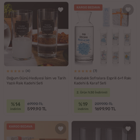
KARGO BEDAVA
(4)
(7)
Doğum Günü Hediyesi İsim ve Tarih
Kalabalık Sofralara Esprili 6+1 Rakı
Yazılı Rakı Kadehi Seti
Kadehi & Karaf Seti
2. Ürün %30 İndirimli
%14
%19
699.90 TL
2099.90 TL
599.90 TL
1699.90 TL
indirim
indirim
KARGO BEDAVA