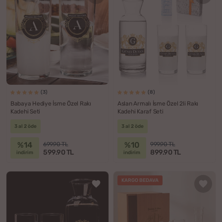
(3)
(8)
Babaya Hediye İsme Özel Rakı
Aslan Armalı İsme Özel 2li Rakı
Kadehi Seti
Kadehi Karaf Seti
3 al 2 öde
3 al 2 öde
%14
%10
699.90 TL
999.90 TL
599.90 TL
899.90 TL
indirim
indirim
KARGO BEDAVA