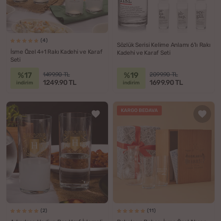
(4)
Sözlük Serisi Kelime Anlamı 6'lı Rakı
İsme Özel 4+1 Rakı Kadehi ve Karaf
Kadehi ve Karaf Seti
Seti
%17
%19
1499.90 TL
2099.90 TL
1249.90 TL
1699.90 TL
indirim
indirim
KARGO BEDAVA
(2)
(11)