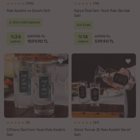
(103)
(16)
Rakı Kadehi ve Sürahi Seti
Kişiye Özel İsim Yazılı Rakı Bardak
Seti
2. Ürün %30 İndirimli
3 al 2 öde
%24
%14
2099.90 TL
699.90 TL
1599.90 TL
599.90 TL
indirim
indirim
(2)
(21)
Çiftlere Özel İsim Yazılı Rakı Kadehi
Deniz Temalı 2li Rakı Kadehi Karaf
Seti
Seti