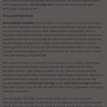
olan sohbetlere de özel şekilde eşlik etmektedir. Bu yüzden HediyeSepeti
tarafından sunulan
rakı bardağı seti
ürünleri rakı keyfinizi çok daha
arttıracak ve geliştirecek.
En Lezzetli İçim Keyfi
Rakı bardağı modelleri
rakının tadının ve aromasının ortaya çıkması için
son derece önemlidir. Çünkü rakıyı güzel ve keyifli kılan tadının, kokusunun
ve aromasının algılanmasıdır. Rakı, köken olarak yaklaşık 500 yıllık bir
geçmişe sahip bulunmaktadır. Temel olarak şıra haline getirilen üzümlerin
pastörize edilmesi ve sonrasında etil alkol mayası ile fermante edilmesine
dayanmaktadır. Oluşan bu sıvı daha sonra damıtma yöntemi ile suma
haline getirilir ve en son olarak özel imbiklerde anason tohumu ile birlikte
yeniden damıtma işlemine tabi tutulmaktadır. Bu aşamadan sonra rakının
özel tadı ve kokusu oluşmaktadır.
İşte oluşan bu tadın ve aromanın içim sırasında en iyi şekilde algılanması
için özel bardaklara ihtiyaç duyulmaktadır. Bu yüzden rakı her türlü
bardakta içilmez, eğer yanlış bardaklar tercih edilecek olursa tadında
bozulma ya da tadını daha iyi bir şekilde algılama gerçekleşmez. Rakı sever
yakınlarınıza özel hediyeler vermek istiyorsanız da bu yüzden her rakı
severin beğeneceği
isimli rakı bardağı
ya da
yazılı rakı bardağı
modelleri
hem içim yöntemi olarak hem de rakının tadını en iyi sağladıkları için doğru
hediyeler olacaktır.
Rakı bardağının bir diğer önemi de genellikle dar ve uzun olmasıdır.
Geleneksel rakı bardağı olarak bilinen bu bardakların, bu yapıda olmasının
teknik detayları bulunmaktadır. Sadece estetik olarak değil, rakının tadının