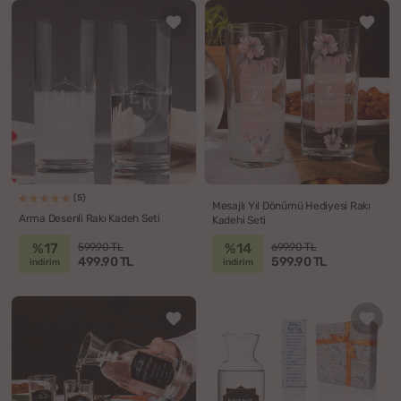
(5)
Mesajlı Yıl Dönümü Hediyesi Rakı
Arma Desenli Rakı Kadeh Seti
Kadehi Seti
%17
%14
599.90 TL
699.90 TL
499.90 TL
599.90 TL
indirim
indirim