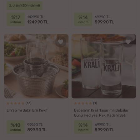
2. Ürün %30 İndirimli
%17
%14
1499.90 TL
699.90 TL
1249.90 TL
599.90 TL
indirim
indirim
(13)
(1)
El Yapımı Bakır Ehli Keyif
Babaların Kralı Tasarımlı Babalar
Günü Hediyesi Rakı Kadehi Seti
%10
%14
999.90 TL
699.90 TL
899.90 TL
599.90 TL
indirim
indirim