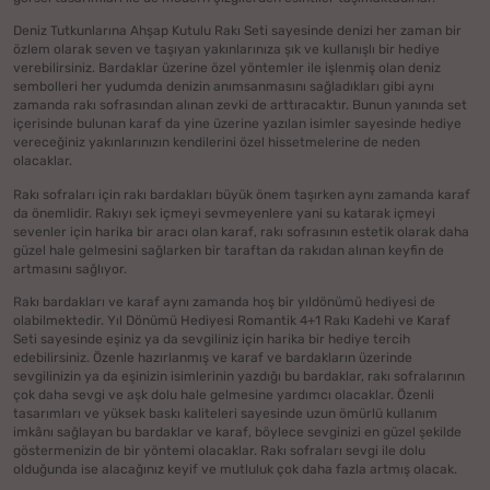
Deniz Tutkunlarına Ahşap Kutulu Rakı Seti sayesinde denizi her zaman bir
özlem olarak seven ve taşıyan yakınlarınıza şık ve kullanışlı bir hediye
verebilirsiniz. Bardaklar üzerine özel yöntemler ile işlenmiş olan deniz
sembolleri her yudumda denizin anımsanmasını sağladıkları gibi aynı
zamanda rakı sofrasından alınan zevki de arttıracaktır. Bunun yanında set
içerisinde bulunan karaf da yine üzerine yazılan isimler sayesinde hediye
vereceğiniz yakınlarınızın kendilerini özel hissetmelerine de neden
olacaklar.
Rakı sofraları için rakı bardakları büyük önem taşırken aynı zamanda karaf
da önemlidir. Rakıyı sek içmeyi sevmeyenlere yani su katarak içmeyi
sevenler için harika bir aracı olan karaf, rakı sofrasının estetik olarak daha
güzel hale gelmesini sağlarken bir taraftan da rakıdan alınan keyfin de
artmasını sağlıyor.
Rakı bardakları ve karaf aynı zamanda hoş bir yıldönümü hediyesi de
olabilmektedir. Yıl Dönümü Hediyesi Romantik 4+1 Rakı Kadehi ve Karaf
Seti sayesinde eşiniz ya da sevgiliniz için harika bir hediye tercih
edebilirsiniz. Özenle hazırlanmış ve karaf ve bardakların üzerinde
sevgilinizin ya da eşinizin isimlerinin yazdığı bu bardaklar, rakı sofralarının
çok daha sevgi ve aşk dolu hale gelmesine yardımcı olacaklar. Özenli
tasarımları ve yüksek baskı kaliteleri sayesinde uzun ömürlü kullanım
imkânı sağlayan bu bardaklar ve karaf, böylece sevginizi en güzel şekilde
göstermenizin de bir yöntemi olacaklar. Rakı sofraları sevgi ile dolu
olduğunda ise alacağınız keyif ve mutluluk çok daha fazla artmış olacak.