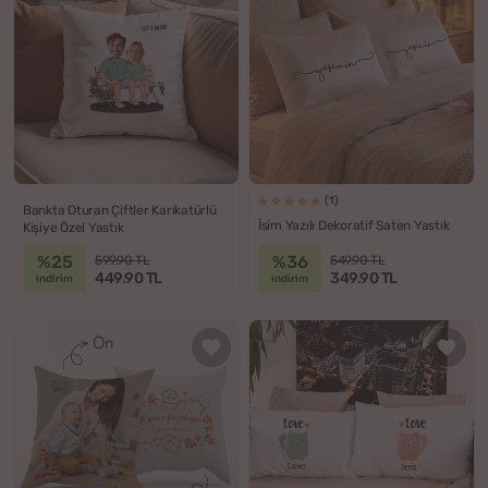
(1)
Bankta Oturan Çiftler Karikatürlü
İsim Yazılı Dekoratif Saten Yastık
Kişiye Özel Yastık
%25
%36
599.90 TL
549.90 TL
449.90 TL
349.90 TL
indirim
indirim