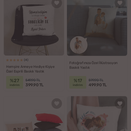
(4)
Fotoğrafınıza Özel İllüstrasyon
Hemşire Anneye Hediye Kişiye
Baskılı Yastık
Özel Esprili Baskılı Yastık
%27
%17
549.90 TL
599.90 TL
399.90 TL
499.90 TL
indirim
indirim