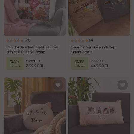
(21)
(7)
Can Dostlara Fotoğraf Baskılı ve
Dedemin Yeri Tasarımlı Cepli
İsim Yazılı Hediye Yastık
Kırlent Yastık
%27
%19
549.90 TL
799.90 TL
399.90 TL
649.90 TL
indirim
indirim