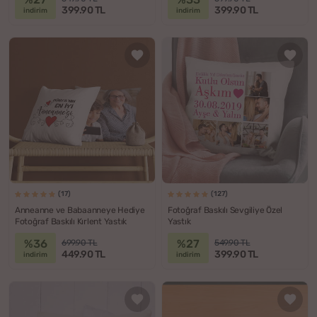
399.90 TL
399.90 TL
indirim
indirim
(17)
(127)
Anneanne ve Babaanneye Hediye
Fotoğraf Baskılı Sevgiliye Özel
Fotoğraf Baskılı Kırlent Yastık
Yastık
%36
%27
699.90 TL
549.90 TL
449.90 TL
399.90 TL
indirim
indirim