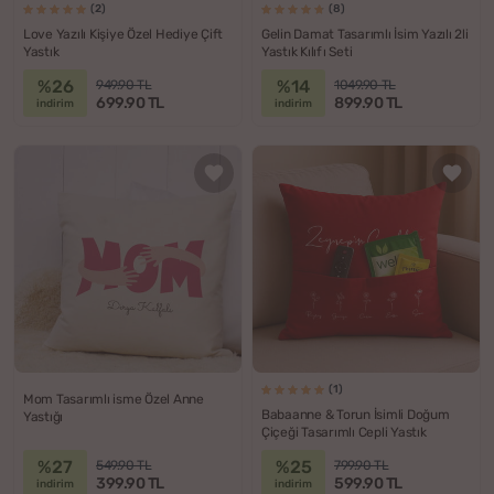
(2)
(8)
Love Yazılı Kişiye Özel Hediye Çift
Gelin Damat Tasarımlı İsim Yazılı 2li
Yastık
Yastık Kılıfı Seti
%26
%14
949.90 TL
1049.90 TL
699.90 TL
899.90 TL
indirim
indirim
(1)
Mom Tasarımlı isme Özel Anne
Babaanne & Torun İsimli Doğum
Yastığı
Çiçeği Tasarımlı Cepli Yastık
%27
%25
549.90 TL
799.90 TL
399.90 TL
599.90 TL
indirim
indirim