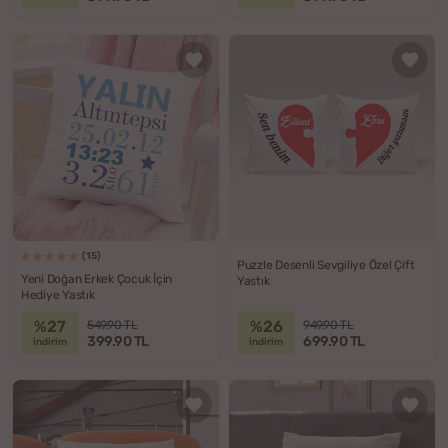
(15)
Puzzle Desenli Sevgiliye Özel Çift
Yeni Doğan Erkek Çocuk İçin
Yastık
Hediye Yastık
%27
%26
549.90 TL
949.90 TL
399.90 TL
699.90 TL
indirim
indirim