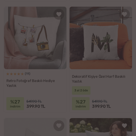
(11)
Dekoratif Kişiye Özel Harf Baskılı
Retro Fotoğraf Baskılı Hediye
Yastık
Yastık
3 al 2 öde
%27
%27
549.90 TL
549.90 TL
399.90 TL
399.90 TL
indirim
indirim