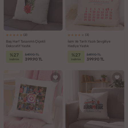
(2)
(3)
Baş Harf Tasarımlı Çiçekli
İsim Ve Tarih Yazılı Sevgiliye
Dekoratif Yastık
Hediye Yastık
%27
%27
549.90 TL
549.90 TL
399.90 TL
399.90 TL
indirim
indirim