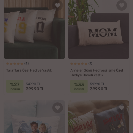
(8)
(1)
Taraftara Özel Hediye Yastık
Anneler Günü Hediyesi İsme Özel
Hediye Baskılı Yastık
%27
%33
549.90 TL
599.90 TL
399.90 TL
399.90 TL
indirim
indirim