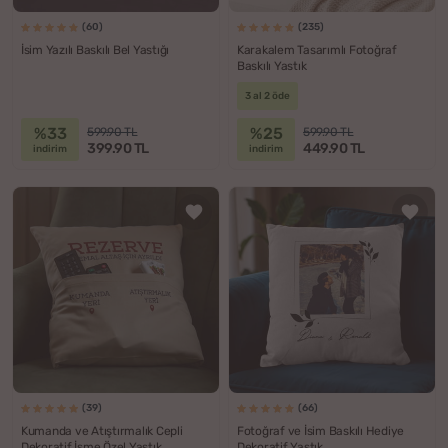
(60)
(235)
İsim Yazılı Baskılı Bel Yastığı
Karakalem Tasarımlı Fotoğraf
Baskılı Yastık
3 al 2 öde
%33
%25
599.90 TL
599.90 TL
399.90 TL
449.90 TL
indirim
indirim
(39)
(66)
Kumanda ve Atıştırmalık Cepli
Fotoğraf ve İsim Baskılı Hediye
Dekoratif İsme Özel Yastık
Dekoratif Yastık