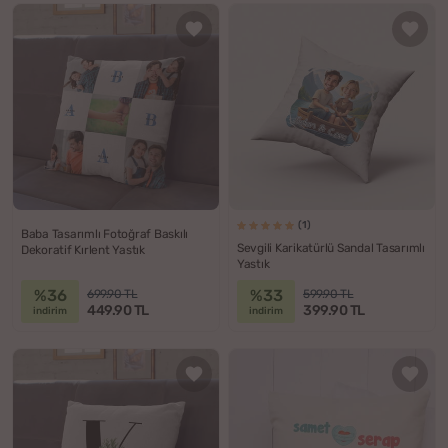
(1)
Baba Tasarımlı Fotoğraf Baskılı
Sevgili Karikatürlü Sandal Tasarımlı
Dekoratif Kırlent Yastık
Yastık
%36
%33
699.90 TL
599.90 TL
449.90 TL
399.90 TL
indirim
indirim