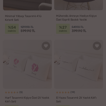
Mühendis Anneye Hediye Kişiye
Minimal Yılbaşı Tasarımlı 4'lü
Özel Esprili Baskılı Yastık
Kırlent Seti
%54
%27
1299.90 TL
549.90 TL
599.90 TL
399.90 TL
indirim
indirim
(5)
(19)
Harf Tasarımlı Kişiye Özel 2li Yastık
El Yazısı Tasarımlı 2li Yastık Kılıfı
Kılıfı Seti
Seti