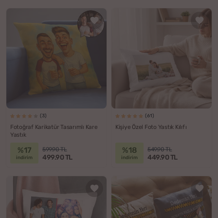
(3)
(61)
Fotoğraf Karikatür Tasarımlı Kare
Kişiye Özel Foto Yastık Kılıfı
Yastık
%17
%18
599.90 TL
549.90 TL
499.90 TL
449.90 TL
indirim
indirim