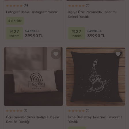
(8)
(1)
Fotoğraf Baskılı İnstagram Yastık
Kişiye Özel Paramedik Tasarımlı
Kırlent Yastık
5 al 4 öde
%27
%27
549.90 TL
549.90 TL
399.90 TL
399.90 TL
indirim
indirim
(1)
(1)
Öğretmenler Günü Hediyesi Kişiye
İsme Özel Uzay Tasarımlı Dekoratif
Özel Bel Yastığı
Yastık