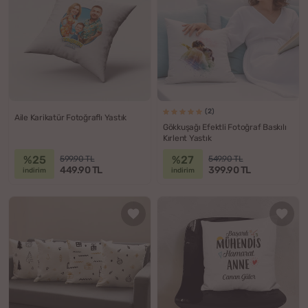
(2)
Aile Karikatür Fotoğraflı Yastık
Gökkuşağı Efektli Fotoğraf Baskılı
Kırlent Yastık
%25
%27
599.90 TL
549.90 TL
449.90 TL
399.90 TL
indirim
indirim