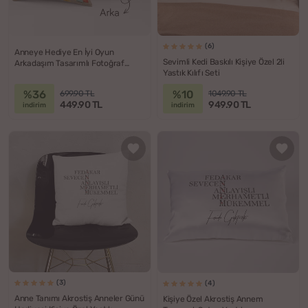
(6)
Anneye Hediye En İyi Oyun
Sevimli Kedi Baskılı Kişiye Özel 2li
Arkadaşım Tasarımlı Fotoğraf
Yastık Kılıfı Seti
Baskılı Kırlent Yastık
%36
%10
699.90 TL
1049.90 TL
449.90 TL
949.90 TL
indirim
indirim
(3)
(4)
Anne Tanımı Akrostiş Anneler Günü
Kişiye Özel Akrostiş Annem