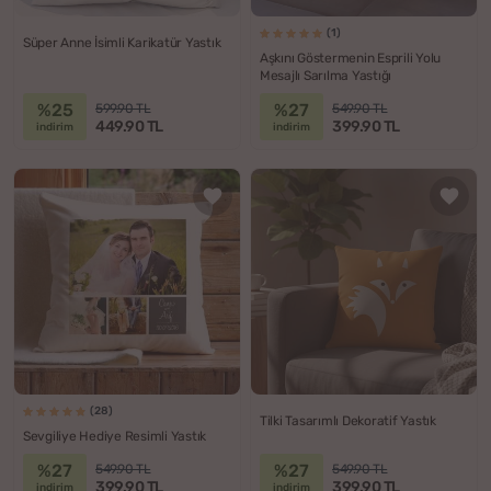
(1)
Süper Anne İsimli Karikatür Yastık
Aşkını Göstermenin Esprili Yolu
Mesajlı Sarılma Yastığı
%25
%27
599.90 TL
549.90 TL
449.90 TL
399.90 TL
indirim
indirim
(28)
Tilki Tasarımlı Dekoratif Yastık
Sevgiliye Hediye Resimli Yastık
%27
%27
549.90 TL
549.90 TL
399.90 TL
399.90 TL
indirim
indirim