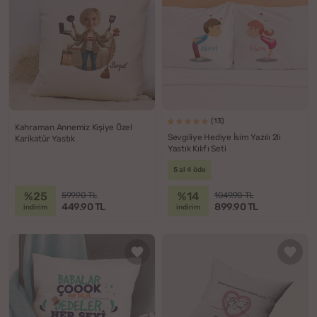
(13)
Kahraman Annemiz Kişiye Özel
Sevgiliye Hediye İsim Yazılı 2li
Karikatür Yastık
Yastık Kılıfı Seti
5 al 4 öde
%25
%14
599.90 TL
1049.90 TL
449.90 TL
899.90 TL
indirim
indirim