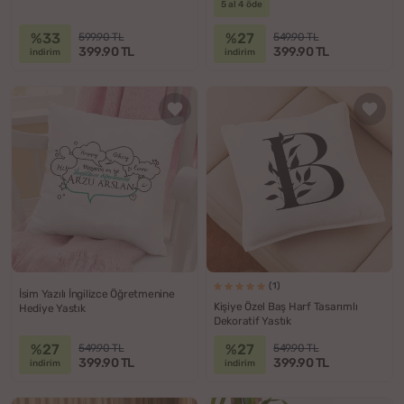
5 al 4 öde
%33
%27
599.90 TL
549.90 TL
399.90 TL
399.90 TL
indirim
indirim
(1)
İsim Yazılı İngilizce Öğretmenine
Kişiye Özel Baş Harf Tasarımlı
Hediye Yastık
Dekoratif Yastık
%27
%27
549.90 TL
549.90 TL
399.90 TL
399.90 TL
indirim
indirim