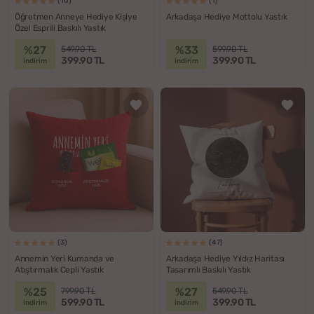
(10)
(1)
Öğretmen Anneye Hediye Kişiye
Arkadaşa Hediye Mottolu Yastık
Özel Esprili Baskılı Yastık
%27
%33
549.90 TL
599.90 TL
399.90 TL
399.90 TL
indirim
indirim
(3)
(47)
Annemin Yeri Kumanda ve
Arkadaşa Hediye Yıldız Haritası
Atıştırmalık Cepli Yastık
Tasarımlı Baskılı Yastık
%25
%27
799.90 TL
549.90 TL
599.90 TL
399.90 TL
indirim
indirim