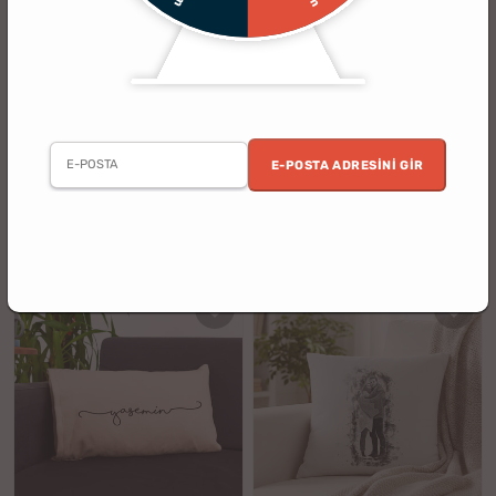
(44)
(35)
Aileye Özel Fotograf Baskılı Yastık
Aile Fotograf Baskılı Dikdörtgen
Yastık
E-POSTA ADRESINI GIR
3 al 2 öde
2. Ürün %30 İndirimli
%18
%33
549.90 TL
599.90 TL
449.90 TL
399.90 TL
indirim
indirim