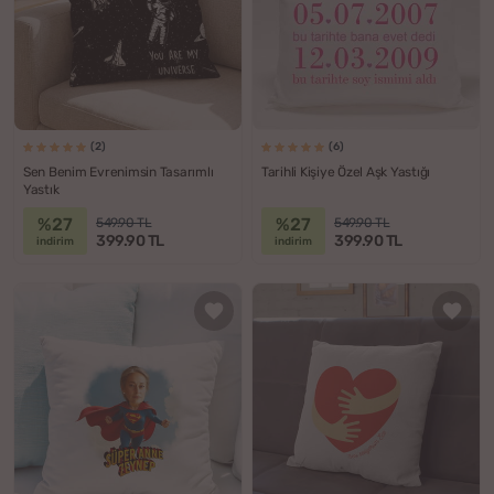
(2)
(6)
Sen Benim Evrenimsin Tasarımlı
Tarihli Kişiye Özel Aşk Yastığı
Yastık
%27
%27
549.90 TL
549.90 TL
399.90 TL
399.90 TL
indirim
indirim