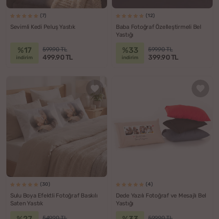
(7)
(12)
Sevimli Kedi Peluş Yastık
Baba Fotoğraf Özelleştirmeli Bel
Yastığı
%17
%33
599.90 TL
599.90 TL
499.90 TL
399.90 TL
indirim
indirim
(30)
(4)
Sulu Boya Efektli Fotoğraf Baskılı
Dede Yazılı Fotoğraf ve Mesajlı Bel
Saten Yastık
Yastığı
%27
%33
549.90 TL
599.90 TL