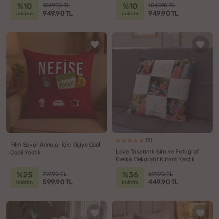
%10
%10
1049.90 TL
1049.90 TL
949.90 TL
949.90 TL
indirim
indirim
(9)
Film Sever Anneler İçin Kişiye Özel
Love Tasarımlı İsim ve Fotoğraf
Cepli Yastık
Baskılı Dekoratif Kırlent Yastık
%25
%36
799.90 TL
699.90 TL
599.90 TL
449.90 TL
indirim
indirim