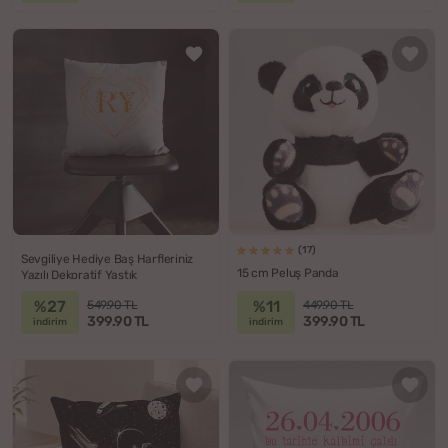
(17)
Sevgiliye Hediye Baş Harfleriniz
15 cm Peluş Panda
Yazılı Dekoratif Yastık
%27
%11
549.90 TL
449.90 TL
399.90 TL
399.90 TL
indirim
indirim