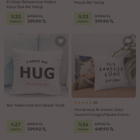
En Güzel Babaanneye Hediye
Mesajlı Bel Yastığı
Kişiye Özel Bel Yastığı
%33
%33
599.90 TL
599.90 TL
399.90 TL
399.90 TL
indirim
indirim
(2)
Ben Yokken Hep Sarıl Baskılı Yastık
Yeni Anneye İlk Anneler Günü
Tasarımlı Fotoğraf Baskılı Kırlent
Yastık
%27
%36
549.90 TL
699.90 TL
399.90 TL
449.90 TL
indirim
indirim