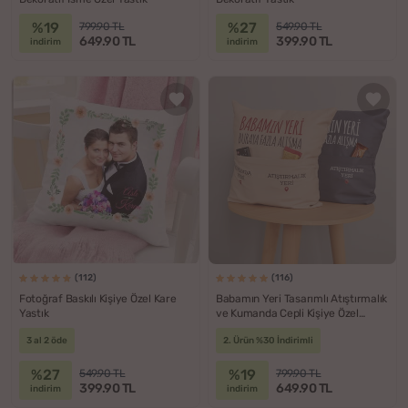
%19
%27
799.90 TL
549.90 TL
649.90 TL
399.90 TL
indirim
indirim
(112)
(116)
Fotoğraf Baskılı Kişiye Özel Kare
Babamın Yeri Tasarımlı Atıştırmalık
Yastık
ve Kumanda Cepli Kişiye Özel
Yastık
3 al 2 öde
2. Ürün %30 İndirimli
%27
%19
549.90 TL
799.90 TL
399.90 TL
649.90 TL
indirim
indirim