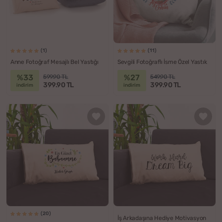
(1)
(11)
Anne Fotoğraf Mesajlı Bel Yastığı
Sevgili Fotoğraflı İsme Özel Yastık
%33
%27
599.90 TL
549.90 TL
399.90 TL
399.90 TL
indirim
indirim
(20)
İş Arkadaşına Hediye Motivasyon