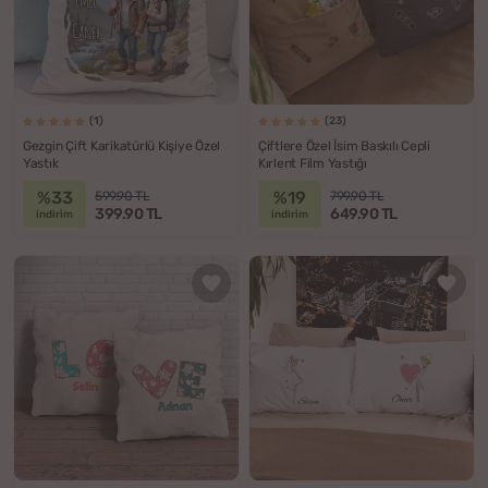
(1)
(23)
Gezgin Çift Karikatürlü Kişiye Özel
Çiftlere Özel İsim Baskılı Cepli
Yastık
Kırlent Film Yastığı
%33
%19
599.90 TL
799.90 TL
399.90 TL
649.90 TL
indirim
indirim