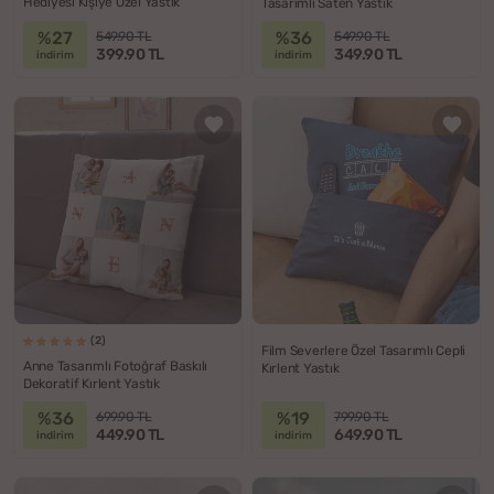
Hediyesi Kişiye Özel Yastık
Tasarımlı Saten Yastık
%27
%36
549.90 TL
549.90 TL
399.90 TL
349.90 TL
indirim
indirim
(2)
Film Severlere Özel Tasarımlı Cepli
Anne Tasarımlı Fotoğraf Baskılı
Kırlent Yastık
Dekoratif Kırlent Yastık
%36
%19
699.90 TL
799.90 TL
449.90 TL
649.90 TL
indirim
indirim