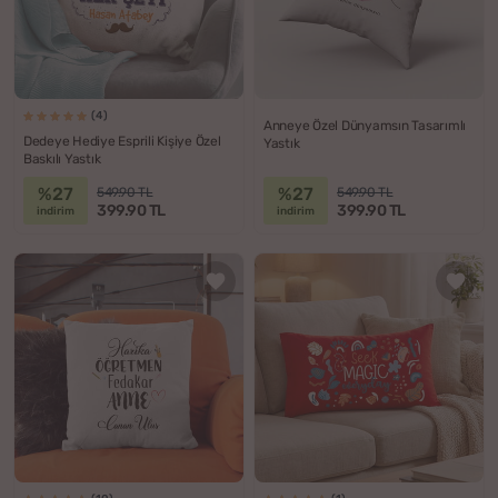
(4)
Anneye Özel Dünyamsın Tasarımlı
Dedeye Hediye Esprili Kişiye Özel
Yastık
Baskılı Yastık
%27
%27
549.90 TL
549.90 TL
399.90 TL
399.90 TL
indirim
indirim