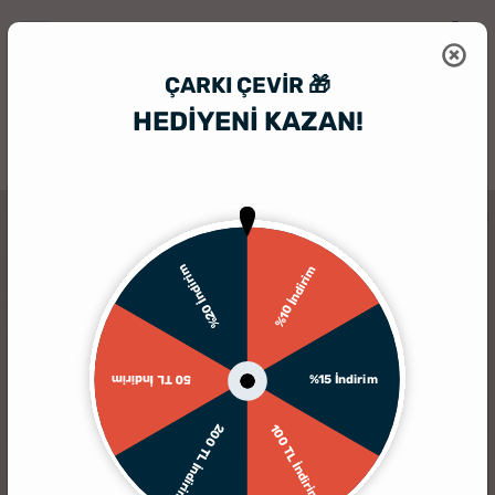
ÇARKI ÇEVIR 🎁
HEDİYENİ KAZAN!
HediyeSepeti
Kişiye Özel Yastık
15 cm Peluş Panda
%20 İndirim
%10 İndirim
%15 İndirim
50 TL İndirim
200 TL İndirim
100 TL İndirim