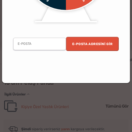
E-POSTA ADRESINI GIR
Kadın
Yıldönümü
Doğum Günü
Sevgililer Günü
Yılbaşı
Sevgil
(17)
15 cm Peluş Panda
İlgili Ürünler
Tümünü Gör
Kişiye Özel Yastık Ürünleri
Şimdi
sipariş verirseniz
yarın
kargoya verilecektir.