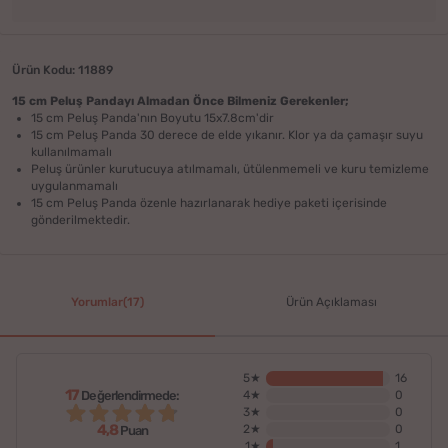
Ürün Kodu: 11889
15 cm Peluş Pandayı Almadan Önce Bilmeniz Gerekenler;
15 cm Peluş Panda'nın Boyutu 15x7.8cm'dir
15 cm Peluş Panda 30 derece de elde yıkanır. Klor ya da çamaşır suyu
kullanılmamalı
Peluş ürünler kurutucuya atılmamalı, ütülenmemeli ve kuru temizleme
uygulanmamalı
15 cm Peluş Panda özenle hazırlanarak hediye paketi içerisinde
gönderilmektedir.
Yorumlar(17)
Ürün Açıklaması
5★
16
17
Değerlendirmede:
4★
0
3★
0
4,8
2★
0
Puan
1★
1