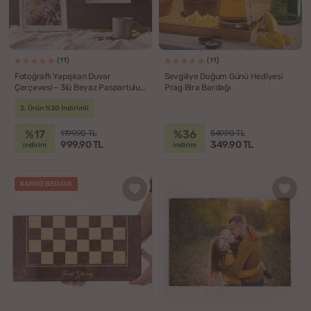
(11)
(11)
Fotoğraflı Yapışkan Duvar
Sevgiliye Doğum Günü Hediyesi
Çerçevesi - 3lü Beyaz Paspartulu
Prag Bira Bardağı
Çerçeve
2. Ürün %30 İndirimli
%17
%36
1199.90 TL
549.90 TL
999.90 TL
349.90 TL
indirim
indirim
KARGO BEDAVA