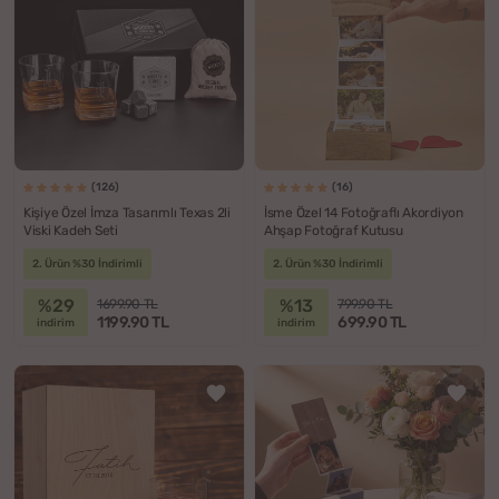
(126)
(16)
Kişiye Özel İmza Tasarımlı Texas 2li
İsme Özel 14 Fotoğraflı Akordiyon
Viski Kadeh Seti
Ahşap Fotoğraf Kutusu
2. Ürün %30 İndirimli
2. Ürün %30 İndirimli
%29
%13
1699.90 TL
799.90 TL
1199.90 TL
699.90 TL
indirim
indirim