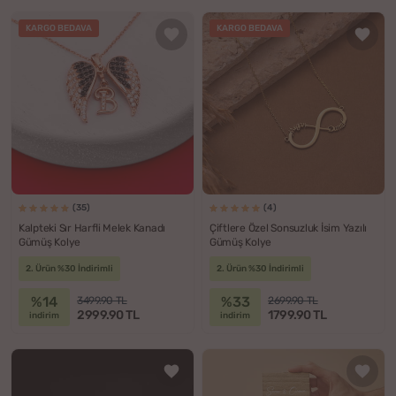
KARGO BEDAVA
KARGO BEDAVA
(35)
(4)
Kalpteki Sır Harfli Melek Kanadı
Çiftlere Özel Sonsuzluk İsim Yazılı
Gümüş Kolye
Gümüş Kolye
2. Ürün %30 İndirimli
2. Ürün %30 İndirimli
%14
%33
3499.90 TL
2699.90 TL
2999.90 TL
1799.90 TL
indirim
indirim