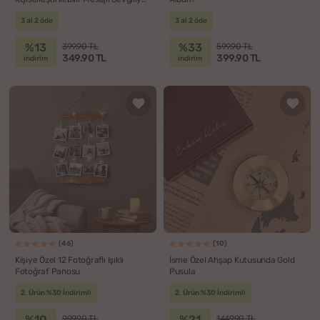
Özel Romantik Mektup
3 al 2 öde
3 al 2 öde
%13
%33
399.90 TL
599.90 TL
349.90 TL
399.90 TL
indirim
indirim
(46)
(10)
Kişiye Özel 12 Fotoğraflı Işıklı
İsme Özel Ahşap Kutusunda Gold
Fotoğraf Panosu
Pusula
2. Ürün %30 İndirimli
2. Ürün %30 İndirimli
%10
%21
999.90 TL
1449.90 TL