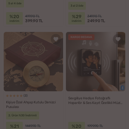
5 al 4 öde
3 al 2 öde
%20
%29
499.90 TL
349.90 TL
399.90 TL
249.90 TL
indirim
indirim
KARGO BEDAVA
(2)
Sevgiliye Hediye Fotoğraflı
Kişiye Özel Ahşap Kutulu Denizci
Hoparlör & Ses Kayıt Özellikli Müzik
Pusulası
Çalar Sihirli Magnet
2. Ürün %30 İndirimli
%21
%20
1449.90 TL
1999.90 TL