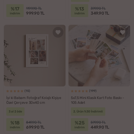
%17
%13
1199.90 TL
399.90 TL
999.90 TL
349.90 TL
indirim
indirim
(15)
(199)
İyi ki Babam Fotoğraf Kolajlı Kişiye
5x7,5 Mini Klasik Kart Foto Baskı -
Özel Çerçeve 30x40 cm
105 Adet
3 al 2 öde
2. Ürün %30 İndirimli
%18
%25
849.90 TL
599.90 TL
699.90 TL
449.90 TL
indirim
indirim