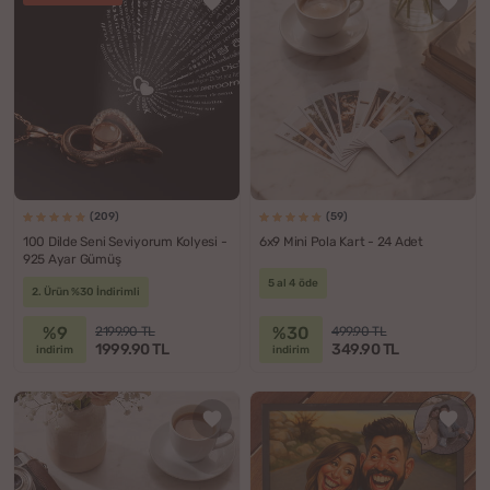
(209)
(59)
100 Dilde Seni Seviyorum Kolyesi -
6x9 Mini Pola Kart - 24 Adet
925 Ayar Gümüş
5 al 4 öde
2. Ürün %30 İndirimli
%9
%30
2199.90 TL
499.90 TL
1999.90 TL
349.90 TL
indirim
indirim