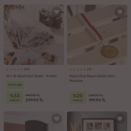
(57)
(4)
10 x 15 Klasik Kart Baskı - 9 Adet
Kişiye Özel Başarı Ödülü Altın
Madalya
5 al 4 öde
%33
%20
449.90 TL
249.90 TL
299.90 TL
199.90 TL
indirim
indirim