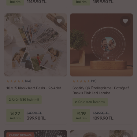
1149.90 TL
1599.90 TL
indirim
indirim
(53)
(11)
10 x 15 Klasik Kart Baskı - 26 Adet
Spotify QR Özelleştirmeli Fotoğraf
Baskılı Plak Led Lamba
2. Ürün %30 İndirimli
2. Ürün %30 İndirimli
%27
%19
549.90 TL
1349.90 TL
399.90 TL
1099.90 TL
indirim
indirim
KARGO BEDAVA