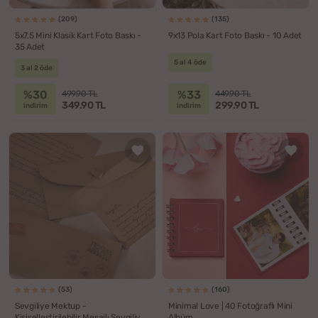
(209)
(135)
5x7,5 Mini Klasik Kart Foto Baskı -
9x13 Pola Kart Foto Baskı - 10 Adet
35 Adet
5 al 4 öde
3 al 2 öde
%30
%33
499.90 TL
449.90 TL
349.90 TL
299.90 TL
indirim
indirim
(53)
(160)
Sevgiliye Mektup -
Minimal Love | 40 Fotoğraflı Mini
Kişiselleştirilebilir Mesajlı Sevgiliye
Albüm