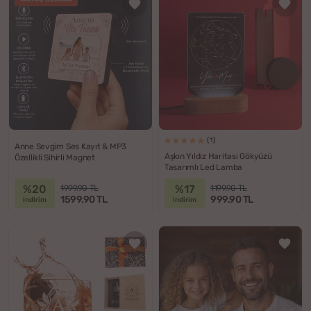
(1)
Anne Sevgim Ses Kayıt & MP3
Aşkın Yıldız Haritası Gökyüzü
Özellikli Sihirli Magnet
Tasarımlı Led Lamba
%20
%17
1999.90 TL
1199.90 TL
1599.90 TL
999.90 TL
indirim
indirim