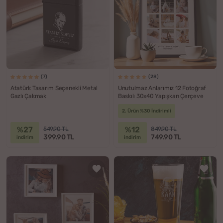
(7)
(28)
Atatürk Tasarım Seçenekli Metal
Unutulmaz Anlarımız 12 Fotoğraf
Gazlı Çakmak
Baskılı 30x40 Yapışkan Çerçeve
2. Ürün %30 İndirimli
%27
%12
549.90 TL
849.90 TL
399.90 TL
749.90 TL
indirim
indirim