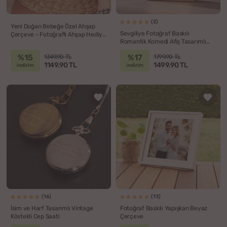
(2)
Yeni Doğan Bebeğe Özel Ahşap
Sevgiliye Fotoğraf Baskılı
Çerçeve - Fotoğraflı Ahşap Hediye
Romantik Komedi Afiş Tasarımlı
Kutusu
Ahşap Dekoratif Lamba
%15
%17
1349.90 TL
1799.90 TL
1149.90 TL
1499.90 TL
indirim
indirim
(16)
(13)
İsim ve Harf Tasarımlı Vintage
Fotoğraf Baskılı Yapışkan Beyaz
Köstekli Cep Saati
Çerçeve