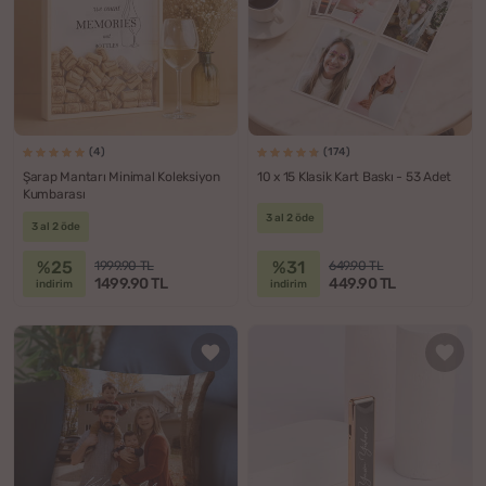
(4)
(174)
Şarap Mantarı Minimal Koleksiyon
10 x 15 Klasik Kart Baskı - 53 Adet
Kumbarası
3 al 2 öde
3 al 2 öde
%25
%31
1999.90 TL
649.90 TL
1499.90 TL
449.90 TL
indirim
indirim