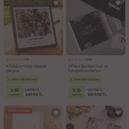
(77)
(45)
4 Fotoğraf Kolajlı Yapışkan
Çiftlere Özel İsim Yazılı 24
Çerçeve
Fotoğraflı Anı Defteri
2. Ürün %30 İndirimli
2. Ürün %30 İndirimli
%18
%15
549.90 TL
1299.90 TL
449.90 TL
1099.90 TL
indirim
indirim
KARGO BEDAVA