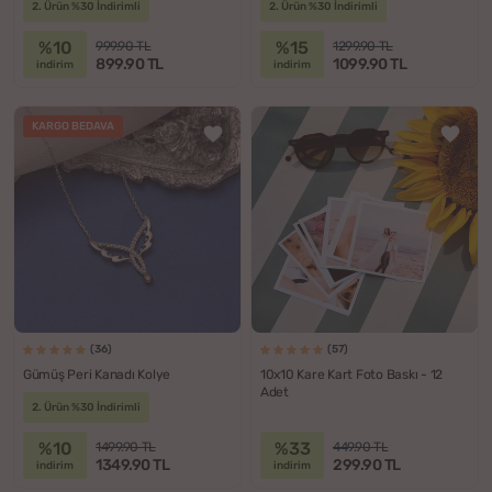
2. Ürün %30 İndirimli
2. Ürün %30 İndirimli
%10
%15
999.90 TL
1299.90 TL
899.90 TL
1099.90 TL
indirim
indirim
KARGO BEDAVA
(36)
(57)
Gümüş Peri Kanadı Kolye
10x10 Kare Kart Foto Baskı - 12
Adet
2. Ürün %30 İndirimli
%10
%33
1499.90 TL
449.90 TL
1349.90 TL
299.90 TL
indirim
indirim