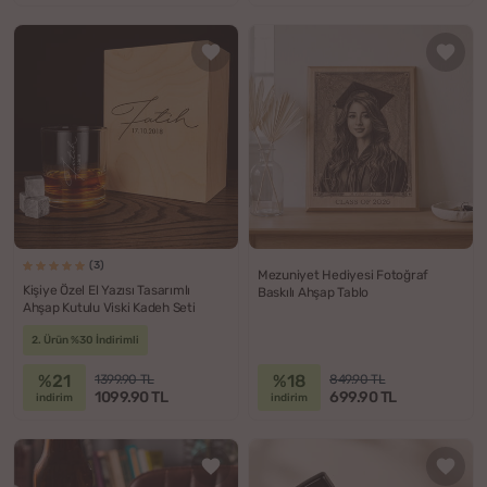
(3)
Mezuniyet Hediyesi Fotoğraf
Kişiye Özel El Yazısı Tasarımlı
Baskılı Ahşap Tablo
Ahşap Kutulu Viski Kadeh Seti
2. Ürün %30 İndirimli
%21
%18
1399.90 TL
849.90 TL
1099.90 TL
699.90 TL
indirim
indirim