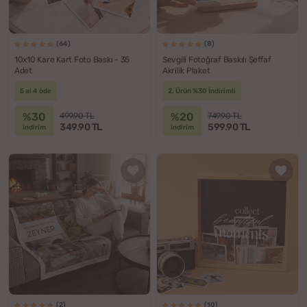
(64)
(8)
10x10 Kare Kart Foto Baskı - 35
Sevgili Fotoğraf Baskılı Şeffaf
Adet
Akrilik Plaket
5 al 4 öde
2. Ürün %30 İndirimli
%30
%20
499.90 TL
749.90 TL
349.90 TL
599.90 TL
indirim
indirim
(2)
(10)