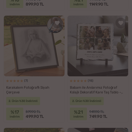
899.90 TL
1149.90 TL
indirim
indirim
(7)
(15)
Karakalem Fotoğraflı Siyah
Babam ile Anılarımız Fotoğraf
Çerçeve
Kolajlı Dekoratif Kare Taş Tablo -
19x19 cm
2. Ürün %30 İndirimli
2. Ürün %30 İndirimli
%17
%21
599.90 TL
949.90 TL
499.90 TL
749.90 TL
indirim
indirim