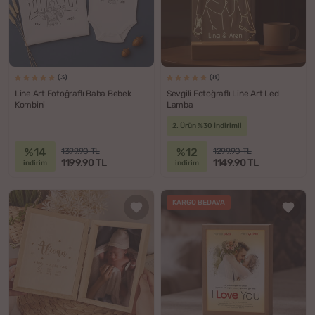
(3)
(8)
Line Art Fotoğraflı Baba Bebek
Sevgili Fotoğraflı Line Art Led
Kombini
Lamba
2. Ürün %30 İndirimli
%14
%12
1399.90 TL
1299.90 TL
1199.90 TL
1149.90 TL
indirim
indirim
KARGO BEDAVA