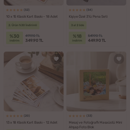
(52)
(54)
10 x 15 Klasik Kart Baskı - 18 Adet
Kişiye Özel 3'lü Pena Seti
2. Ürün %30 İndirimli
3 al 2 öde
%30
%18
499.90 TL
549.90 TL
349.90 TL
449.90 TL
indirim
indirim
(20)
(33)
13 x 18 Klasik Kart Baskı - 12 Adet
Mesaj ve Fotoğraflı Masaüstü Mini
Ahşap Foto Blok