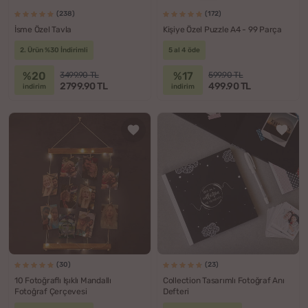
(238)
(172)
İsme Özel Tavla
Kişiye Özel Puzzle A4 - 99 Parça
2. Ürün %30 İndirimli
5 al 4 öde
%20
%17
3499.90 TL
599.90 TL
2799.90 TL
499.90 TL
indirim
indirim
(30)
(23)
10 Fotoğraflı Işıklı Mandallı
Collection Tasarımlı Fotoğraf Anı
Fotoğraf Çerçevesi
Defteri