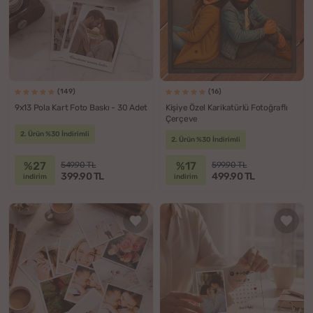
(149)
(16)
9x13 Pola Kart Foto Baskı - 30 Adet
Kişiye Özel Karikatürlü Fotoğraflı
Çerçeve
2. Ürün %30 İndirimli
2. Ürün %30 İndirimli
%27
%17
549.90 TL
599.90 TL
399.90 TL
499.90 TL
indirim
indirim