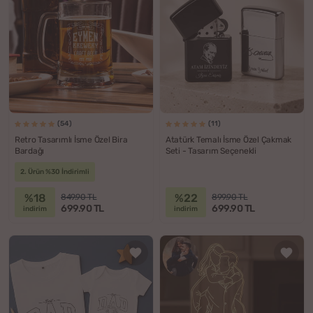
(54)
(11)
Retro Tasarımlı İsme Özel Bira
Atatürk Temalı İsme Özel Çakmak
Bardağı
Seti - Tasarım Seçenekli
2. Ürün %30 İndirimli
%18
%22
849.90 TL
899.90 TL
699.90 TL
699.90 TL
indirim
indirim