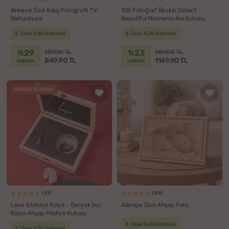
Anneye Özel Kolaj Fotoğraflı TV
105 Fotoğraf Baskılı Collect
Battaniyesi
Beautiful Moments Anı Kutusu
2. Ürün %30 İndirimli
2. Ürün %30 İndirimli
%29
%23
1199.90 TL
1499.90 TL
849.90 TL
1149.90 TL
indirim
indirim
KARGO BEDAVA
(13)
(89)
Love İstiridye Kolye - Gerçek İnci
Ailenize Özel Ahşap Foto
Kolye Ahşap Hediye Kutusu
2. Ürün %30 İndirimli
2. Ürün %30 İndirimli