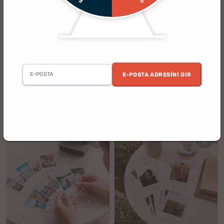
(27)
(19)
Kalbimdeki İz Fotoğraflı Anı Kolyesi
Animasyonlu Fotoğraf Kutusu
Flipbox
E-POSTA ADRESINI GIR
2. Ürün %30 İndirimli
2. Ürün %30 İndirimli
%15
%10
999.90 TL
1499.90 TL
849.90 TL
1349.90 TL
indirim
indirim