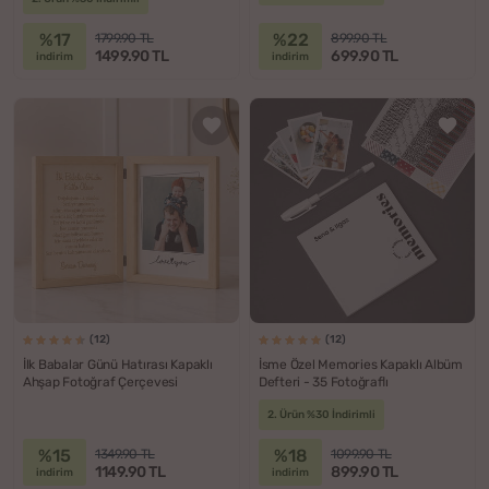
%17
%22
1799.90 TL
899.90 TL
1499.90 TL
699.90 TL
indirim
indirim
(12)
(12)
İlk Babalar Günü Hatırası Kapaklı
İsme Özel Memories Kapaklı Albüm
Ahşap Fotoğraf Çerçevesi
Defteri - 35 Fotoğraflı
2. Ürün %30 İndirimli
%15
%18
1349.90 TL
1099.90 TL
1149.90 TL
899.90 TL
indirim
indirim