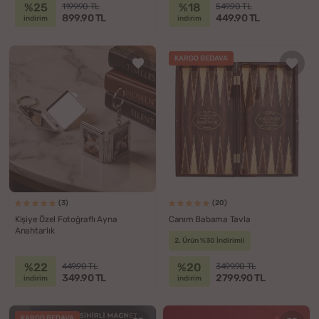
%25
%18
1199.90 TL
549.90 TL
899.90 TL
449.90 TL
indirim
indirim
KARGO BEDAVA
(3)
(20)
Kişiye Özel Fotoğraflı Ayna
Canım Babama Tavla
Anahtarlık
2. Ürün %30 İndirimli
%22
%20
449.90 TL
3499.90 TL
349.90 TL
2799.90 TL
indirim
indirim
KARGO BEDAVA