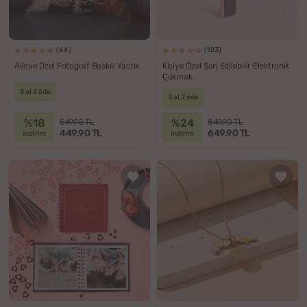
(44)
(123)
Aileye Özel Fotograf Baskılı Yastık
Kişiye Özel Şarj Edilebilir Elektronik
Çakmak
3 al 2 öde
3 al 2 öde
%18
%24
549.90 TL
849.90 TL
449.90 TL
649.90 TL
indirim
indirim