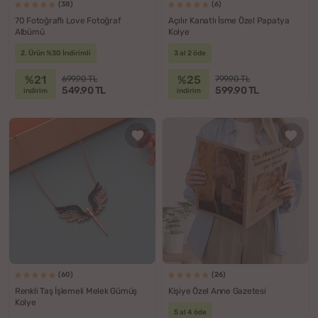
(38)
(6)
70 Fotoğraflı Love Fotoğraf
Açılır Kanatlı İsme Özel Papatya
Albümü
Kolye
2. Ürün %30 İndirimli
3 al 2 öde
%21
%25
699.90 TL
799.90 TL
549.90 TL
599.90 TL
indirim
indirim
(60)
(26)
Renkli Taş İşlemeli Melek Gümüş
Kişiye Özel Anne Gazetesi
Kolye
5 al 4 öde