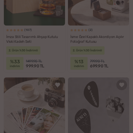
(107)
(2)
İmza Stili Tasarımlı Ahşap Kutulu
İsme Özel Kapaklı Akordiyon Açılır
Viski Kadeh Seti
Fotoğraf Kutusu
2. Ürün %30 İndirimli
2. Ürün %30 İndirimli
%33
%13
1499.90 TL
799.90 TL
999.90 TL
699.90 TL
indirim
indirim