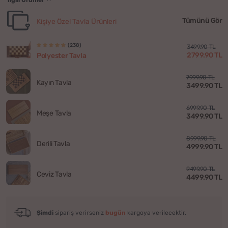
Tümünü Gör
Kişiye Özel Tavla Ürünleri
(238)
3499.90 TL
2799.90 TL
Polyester Tavla
7999.90 TL
Kayın Tavla
3499.90 TL
6999.90 TL
Meşe Tavla
3499.90 TL
8999.90 TL
Derili Tavla
4999.90 TL
9499.90 TL
Ceviz Tavla
4499.90 TL
Şimdi
sipariş verirseniz
bugün
kargoya verilecektir.