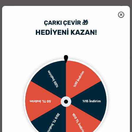
ÇARKI ÇEVIR 🎁
HEDİYENİ KAZAN!
HediyeSepeti
Kişiye Özel Tavla
İsme Özel Tavla
KARGO BEDAVA
%20 İndirim
%10 İndirim
%15 İndirim
50 TL İndirim
200 TL İndirim
100 TL İndirim