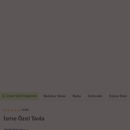
2. Ürün %30 İndirimli
Babalar Günü
Baba
Hatıralık
Kişiye Özel
(238)
İsme Özel Tavla
İlgili Ürünler