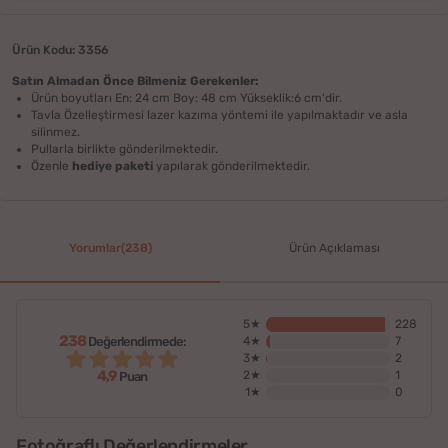
Ürün Kodu: 3356
Satın Almadan Önce Bilmeniz Gerekenler:
Ürün boyutları En: 24 cm Boy: 48 cm Yükseklik:6 cm'dir.
Tavla Özelleştirmesi lazer kazıma yöntemi ile yapılmaktadır ve asla
silinmez.
Pullarla birlikte gönderilmektedir.
Özenle
hediye paketi
yapılarak gönderilmektedir.
Yorumlar(238)
Ürün Açıklaması
5★
228
238
Değerlendirmede:
4★
7
3★
2
4,9
2★
1
Puan
1★
0
Fotoğraflı Değerlendirmeler