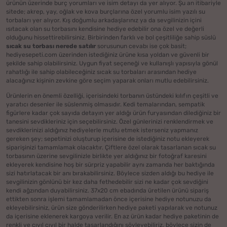
ürünün üzerinde burç yorumları ve isim detayı da yer alıyor. Şu an itibariyle
sitede; akrep, yay, oğlak ve kova burçlarına özel yorumlu isim yazılı su
torbaları yer alıyor. Kış doğumlu arkadaşlarınız ya da sevgilinizin içini
ısıtacak olan su torbasını kendisine hediye edebilir ona özel ve değerli
olduğunu hissettirebilirsiniz. Birbirinden farklı ve bol çeşitliliğe sahip süslü
sıcak su torbası nerede satılır
sorusunun cevabı ise çok basit;
hediyesepeti.com üzerinden istediğiniz ürüne kısa yoldan ve güvenli bir
şekilde sahip olabilirsiniz. Uygun fiyat seçeneği ve kullanışlı yapısıyla gönül
rahatlığı ile sahip olabileceğiniz sıcak su torbaları arasından hediye
alacağınız kişinin zevkine göre seçim yaparak onları mutlu edebilirsiniz.
Ürünlerin en önemli özelliği, içerisindeki torbanın üstündeki kılıfın çeşitli ve
yaratıcı desenler ile süslenmiş olmasıdır. Kedi temalarından, sempatik
figürlere kadar çok sayıda detayın yer aldığı ürün furyasından dilediğiniz bir
tanesini sevdikleriniz için seçebilirsiniz. Özel günlerinizi renklendirmek ve
sevdiklerinizi aldığınız hediyelerle mutlu etmek isterseniz yapmanız
gereken şey; sepetinizi oluşturup içerisine de istediğiniz notu ekleyerek
siparişinizi tamamlamak olacaktır. Çiftlere özel olarak tasarlanan sıcak su
torbasının üzerine sevgilinizle birlikte yer aldığınız bir fotoğraf karesini
ekleyerek kendisine hoş bir sürpriz yapabilir aynı zamanda her baktığında
sizi hatırlatacak bir anı bırakabilirsiniz. Böylece sizden aldığı bu hediye ile
sevgilinizin gönlünü bir kez daha fethedebilir sizi ne kadar çok sevdiğini
kendi ağzından duyabilirsiniz. 37x20 cm ebadında üretilen ürünü sipariş
ettikten sonra işlemi tamamlamadan önce içerisine hediye notunuzu da
ekleyebilirsiniz, ürün size gönderilirken hediye paketi yapılarak ve notunuz
da içerisine eklenerek kargoya verilir. En az ürün kadar hediye paketinin de
renkli ve cıvıl cıvıl bir halde tasarlandığını söyleyebiliriz, böylece sizin de