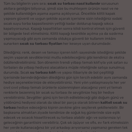
Tüm bu bilgilerin yanı sıra;
sıcak su torbası nasıl kullanılır
sorusunun
akıllara geldiğini biliyoruz, şimdi size bu muhteşem ürünün nasıl ve ne
şekilde kullanıldığını aşama aşama açıklıyoruz. Öncelikle kilitli kapak
yapısını güvenli ve uygun şekilde açarak içerisine sizin istediğiniz ısıdaki
sıcak suyu torba kapasitesinin yettiği kadar doldurup kapağı sıkıca
kapatıyorsunuz. Kapağı kapattıktan sonra kilidi kontrol etmek için güvenli
bir bölgede test etmelisiniz. Kilitli kapağı kesinlikle açılma ya da sızdırma
yapmayacağı gibi aynı zamanda oldukça güvenli bir kullanım imkânı
sunarken
sıcak su torbası fiyatları
her keseye uyan durumdadır.
Dilediğiniz; renk, desen ve temayı içeren kılıfı sayesinde istediğiniz şekilde
seçim yaparak sevdiklerinizi mutlu edebileceğiniz gibi kendinizi de ekstra
ödüllendirebilirsiniz. Son dönemin trendi yılbaşı temalı kılıfıyla yok satan su
torbaları da yılbaşı hediyesi alacaklara müjde niteliğinde satışa sunulmuş
durumda. Sıcak
su torbası kılıfı
ve yapısı
itibariyle de bol çeşitliliği
içerisinde barındırdığından dilediğiniz gün için tercih edebilir aynı zamanda
hediye seçeneklerinize de ekleyebilirsiniz. Yeni yılın yaklaşmasıyla her yer
cıvıl cıvıl yılbaşı temalı ürünlerle süslenmişken alacağınız yeni yıl temalı
renklerle bezenmiş bir sıcak su torbası ile sevgilinize hoş bir hediye
verebilirsiniz. Sevgililer günü için tercih edilebileceği gibi doğum günü ve
yıldönümü hediyesi olarak da ideal bir parça olarak bilinen
kaliteli sıcak su
torbası
hediye edeceğiniz kişinin zevkine göre seçilerek şekillenebilir. Bir
başkasına almaktan ziyade kendinize de soğuk kış günlerinde size eşlik
edecek ve sıcacık hissettirecek su torbası alabilir ağrı ve sızılarınıza iyi
geleceğinin garantisini verebiliriz. Çok sık üşüyor ve ofis, ev fark etmeksizin
her yerde kullanacağınız bir yol arkadaşı arıyorsanız yapmanız gereken tek