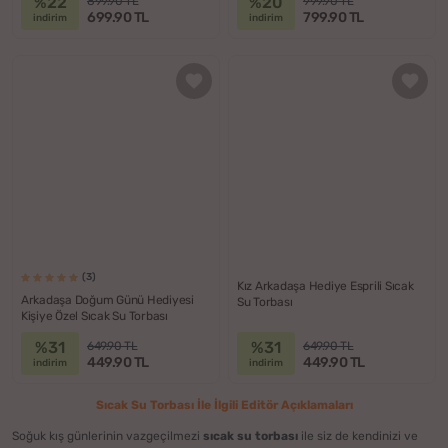
%22
%20
899.90 TL
999.90 TL
699.90 TL
799.90 TL
indirim
indirim
(3)
Kız Arkadaşa Hediye Esprili Sıcak
Arkadaşa Doğum Günü Hediyesi
Su Torbası
Kişiye Özel Sıcak Su Torbası
%31
%31
649.90 TL
649.90 TL
449.90 TL
449.90 TL
indirim
indirim
Sıcak Su Torbası İle İlgili Editör Açıklamaları
Soğuk kış günlerinin vazgeçilmezi
sıcak su torbası
ile siz de kendinizi ve