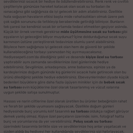
sevdiklerinizi sıcacık bir hediye ile ödüllendirebilirsiniz. Renk renk ve cıvıltılı
çeşitleriyle gününüze hareket katacak olan sıcak su torbaları ile
ısınacağınız gibi sağlığınıza da iyi gelecek bir adım atabilirsiniz. Özellikle
hızla soğuyan havaların etkisi başta mide rahatsızlıkları olmak üzere pek
çok sağlık sorununu da tetikleyip beraberinde getirdiği biliniyor. Bunların
tek çaresi ise kendinizi sıcak bir ortamda tedavi etmekten geçiyor aslında.
Küçük bir örnek vermek gerekirse
mide üşütmesine sıcak su torbası
gibi
eşyaların iyi geleceğini biliyor muydunuz? İçine doldurduğunuz sıcak suyu
karnınızın üstüne yerleştirerek tedavinize olumlu yanıt alabilirsiniz.
Böylece hem sağlığınıza iyi gelecek olan hem de güvenli bir şekilde
kullanabileceğiniz torbayı yanınızdan hiç ayırmayacaksınız.
Hediyesepeti.com’da dilediğiniz şekil ve desende
kişiye özel su torbası
yaptırabilir aynı zamanda sevdiklerinize özel günlerinde hediye
edebilirsiniz. Sevgilinize, arkadaşınıza, anne babanıza, eşinize ya da
kardeşlerinize doğum gününde kış günlerini sıcacık hale getirecek olan bu
ürünü dilediğiniz şekilde hediye edebilirsiniz. Ebeveynlerinden ziyade küçük
bedenleri büyüklere göre daha fazla üşüyen minikler için de
bebek sıcak
su torbası
evin küçüklerine özel olarak tasarlanmış ve vücut ısılarına
uygun şekilde satışa sunulmuştur.
Hassas ve narin ciltlerine özel olarak üretilen bu ürünler bebeğinizin rahat
ve ferah bir şekilde uyumasını sağlayacak. Özellikle doğum günleri
hediyesinde burç yorumlu kılıf tasarımlı
su torbası
oldukça rağbet görüyor
demek yanlış olmaz. Kişiye özel parçaların üzerinde; isim, fotoğraf hatta
burç ve yorumlarına da yer verebilirsiniz.
Peluş sıcak su torbası
üzerindeki tasarımla birlikte size ve sevdiklerinize hoş anlar yaşatacak ve
sizden aldığı bu hediyeyi her kullandığında sevdikleriniz sizi hatırlayacak.