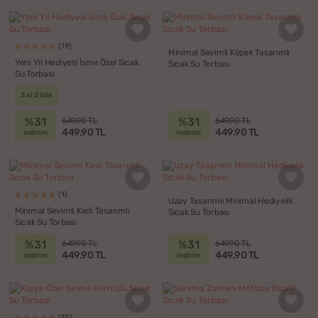
(19)
Minimal Sevimli Köpek Tasarımlı
Yeni Yıl Hediyesi İsme Özel Sıcak
Sıcak Su Torbası
Su Torbası
3 al 2 öde
%31
%31
649.90 TL
649.90 TL
449.90 TL
449.90 TL
indirim
indirim
(1)
Uzay Tasarımlı Minimal Hediyelik
Minimal Sevimli Kedi Tasarımlı
Sıcak Su Torbası
Sıcak Su Torbası
%31
%31
649.90 TL
649.90 TL
449.90 TL
449.90 TL
indirim
indirim
(10)