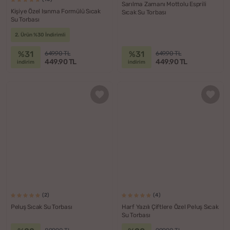
Sarılma Zamanı Mottolu Esprili
Kişiye Özel Isınma Formülü Sıcak
Sıcak Su Torbası
Su Torbası
2. Ürün %30 İndirimli
%31
%31
649.90 TL
649.90 TL
449.90 TL
449.90 TL
indirim
indirim
(2)
(4)
Peluş Sıcak Su Torbası
Harf Yazılı Çiftlere Özel Peluş Sıcak
Su Torbası