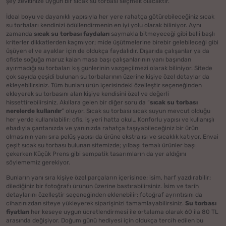
şey zevkinize uygun bir sıcak su torbası seçmek olacaktır.
İdeal boyu ve dayanıklı yapısıyla her yere rahatça götürebileceğiniz sıcak
su torbaları kendinizi ödüllendirmenin en iyi yolu olarak biliniyor. Aynı
zamanda
sıcak su torbası faydaları
saymakla bitmeyeceği gibi belli başlı
kriterler dikkatlerden kaçmıyor; mide üşütmelerine birebir gelebileceği gibi
üşüyen el ve ayaklar için de oldukça faydalıdır. Dışarıda çalışanlar ya da
ofiste soğuğa maruz kalan masa başı çalışanlarının yanı başından
ayırmadığı su torbaları kış günlerinin vazgeçilmezi olarak biliniyor. Sitede
çok sayıda çeşidi bulunan su torbalarının üzerine kişiye özel detaylar da
ekleyebilirsiniz. Tüm bunları ürün içerisindeki özelleştir seçeneğinden
ekleyerek su torbasını alan kişiye kendisini özel ve değerli
hissettirebilirsiniz. Akıllara gelen bir diğer soru da “
sıcak su torbası
nerelerde kullanılır
” oluyor. Sıcak su torbası sıcak suyun mevcut olduğu
her yerde kullanılabilir; ofis, iş yeri hatta okul… Konforlu yapısı ve kullanışlı
ebadıyla çantanızda ve yanınızda rahatça taşıyabileceğiniz bir ürün
olmasının yanı sıra pelüş yapısı da ürüne ekstra ısı ve sıcaklık katıyor. Envai
çeşit sıcak su torbası bulunan sitemizde; yılbaşı temalı ürünler başı
çekerken Küçük Prens gibi sempatik tasarımların da yer aldığını
söylememiz gerekiyor.
Bunların yanı sıra kişiye özel parçaların içerisinee; isim, harf yazdırabilir;
dilediğiniz bir fotoğrafı ürünün üzerine bastırabilirsiniz. İsim ve tarih
detaylarını özelleştir seçeneğinden eklenebilir; fotoğraf ayrıntısını da
cihazınızdan siteye yükleyerek siparişinizi tamamlayabilirsiniz.
Su torbası
fiyatları
her keseye uygun ücretlendirmesi ile ortalama olarak 60 ila 80 TL
arasında değişiyor. Doğum günü hediyesi için oldukça tercih edilen bu