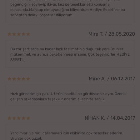
beğendiğini söyleyip iki-üç kez de teşekkür etti konuşma
esnasında.Mahcup olmayacağımı biliyordum Hediye Sepeti'ne bu
sebepten dolayı başarılar diliyorum.
Mira T. / 28.05.2020
Bu zor şartlarda bu kadar hızlı teslimatın olduğu tek yer!! ürünler
mükemmel, ve ayrıca paketlenmesi efsane. Çok teşekkürler HEDİYE
SEPETİ..
Mine A. / 06.12.2017
Hızlı gönderim şık paket. Ürün incelikli ne gördüyseniz aynı. Özenle
çalışan arkadaşalara teşekkür ederim ellerinize sağlık.
NİHAN K. / 14.04.2017
Yardimlari ve hizli calismalari icin ekibinize cok tesekkur ederim.
Urunler cok guzel.