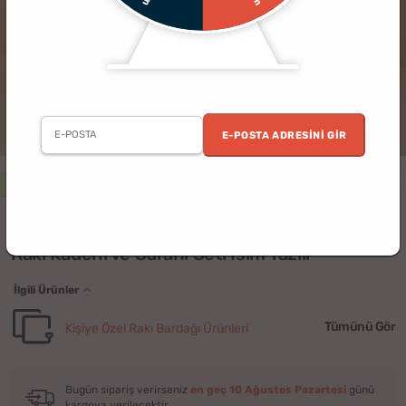
E-POSTA ADRESINI GIR
3 al 2 öde
Erkek
Doğum Günü
Babalar Günü
Yılbaşı
Baba
(10)
Rakı Kadehi ve Sürahi Seti İsim Yazılı
İlgili Ürünler
Tümünü Gör
Kişiye Özel Rakı Bardağı Ürünleri
Bugün sipariş verirseniz
en geç 10 Ağustos Pazartesi
günü
kargoya verilecektir.