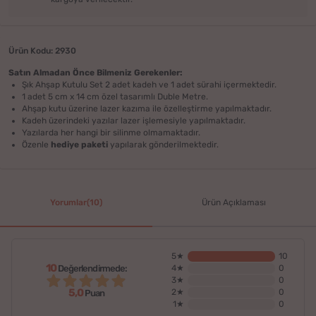
Ürün Kodu: 2930
Satın Almadan Önce Bilmeniz Gerekenler:
Şık Ahşap Kutulu Set 2 adet kadeh ve 1 adet sürahi içermektedir.
1 adet 5 cm x 14 cm özel tasarımlı Duble Metre.
Ahşap kutu üzerine lazer kazıma ile özelleştirme yapılmaktadır.
Kadeh üzerindeki yazılar lazer işlemesiyle yapılmaktadır.
Yazılarda her hangi bir silinme olmamaktadır.
Özenle
hediye paketi
yapılarak gönderilmektedir.
Yorumlar(10)
Ürün Açıklaması
5★
10
10
Değerlendirmede:
4★
0
3★
0
5,0
2★
0
Puan
1★
0