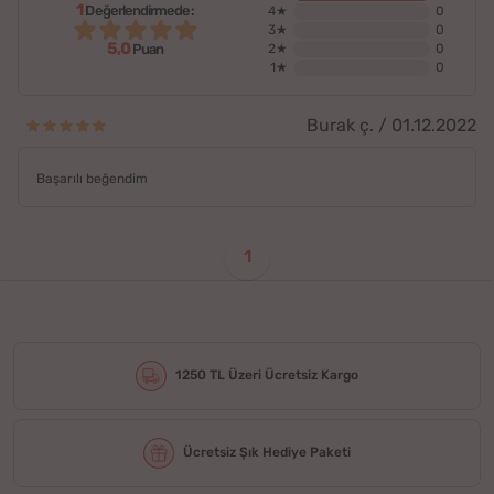
1
Değerlendirmede:
4★
0
3★
0
5,0
2★
0
Puan
1★
0
Burak ç. / 01.12.2022
Başarılı beğendim
1
1250 TL Üzeri Ücretsiz Kargo
Ücretsiz Şık Hediye Paketi