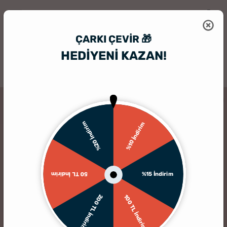
ÇARKI ÇEVIR 🎁
HEDİYENİ KAZAN!
HediyeSepeti
Kanvas Tablo
Kız Arkadaşa Hediye Çizim Efekti Tasar
%20 İndirim
%10 İndirim
%15 İndirim
50 TL İndirim
200 TL İndirim
100 TL İndirim