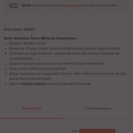
Şimdi
sipariş verirseniz
en geç yarın
kargoya verilecektir.
Ürün Kodu: 18003
Satın Almadan Önce Bilmeniz Gerekenler:
Ölçüleri: 40x60 cm'dir
Malzeme: Ahşap çıtalar üzerine doğal dokulu kanvas kağıdına baskı
Özel kanvas kağıdı üzerine yüksek kalitede dijital boya kullanılarak
üretilmektedir
Doğal ahşap çerçeve üzerine gerilerek birleştirilmektedir
Uzun yıllar renklerini korumaktadır
Duvar kullanımı için uygundur. Konsol, vitrin üzerinde duvardan destek
alarak konumlandırılabilir
Özenle
hediye paketi
yapılarak gönderilmektedir.
Yorumlar(1)
Ürün Açıklaması
5★
1