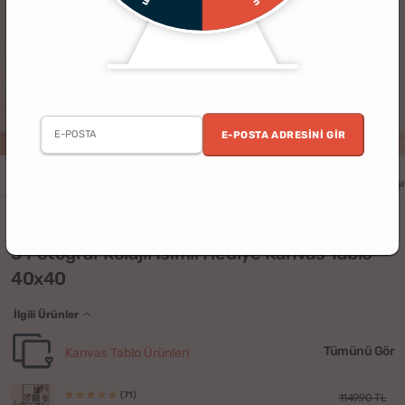
E-POSTA ADRESINI GIR
Erkek
Kadın
Yıldönümü
Doğum Günü
Sevgililer Günü
Yılbaşı
(3)
3 Fotoğraf Kolajlı İsimli Hediye Kanvas Tablo -
40x40
İlgili Ürünler
Tümünü Gör
Kanvas Tablo Ürünleri
(71)
1149.90 TL