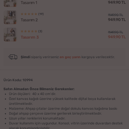
949.90 TL
Tasarım 1
(19)
1149.90 TL
949.90 TL
Tasarım 2
(3)
1149.90 TL
949.90 TL
Tasarım 3
Şimdi
sipariş verirseniz
en geç yarın
kargoya verilecektir.
Ürün Kodu: 10994
Satın Almadan Önce Bilmeniz Gerekenler:
Ürün ölçüleri: 40 x 40 cm'dir.
Özel kanvas kağıdı üzerine yüksek kalitede dijital boya kullanılarak
üretilmektedir.
Malzeme: Ahşap çıtalar üzerine doğal dokulu kanvas kağıdına baskı
Doğal ahşap çerçeve üzerine gerilerek birleştirilmektedir.
Uzun yıllar renklerini korumaktadır.
Duvar kullanımı için uygundur. Konsol, vitrin üzerinde duvardan destek
alarak konumlandırılabilir.