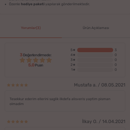
Özenle
hediye paketi
yapılarak gönderilmektedir.
Yorumlar(3)
Ürün Açıklaması
5★
3
3
Değerlendirmede:
4★
0
3★
0
5,0
2★
0
Puan
1★
0
Mustafa a. / 08.05.2021
Tesekkur ederim ellerini saglik ilkdefa alisveris yaptim pisman
olmadim
İlkay O. / 14.04.2021