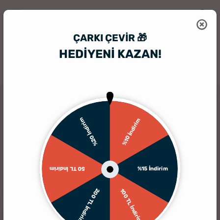
ÇARKI ÇEVIR 🎁
HEDİYENİ KAZAN!
HediyeSepeti
Kanvas Tablo
3 Fotoğraf Kolajlı İsimli Hediye Kanvas
%20 İndirim
%10 İndirim
%15 İndirim
50 TL İndirim
200 TL İndirim
100 TL İndirim