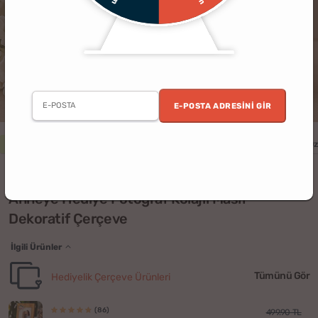
E-POSTA ADRESINI GIR
2. Ürün %30 İndirimli
Kadın
Anneler Günü
Anne
Ev
Kişiye Öz
(60)
Anneye Hediye Fotoğraf Kolajlı Masif
Dekoratif Çerçeve
İlgili Ürünler
Tümünü Gör
Hediyelik Çerçeve Ürünleri
(86)
499.90 TL