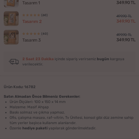
349.90 TL
Tasarım 1
(60)
499.90 TL
349.90 TL
Tasarım 2
(40)
499.90 TL
349.90 TL
Tasarım 3
2 Saat 23 Dakika
içinde sipariş verirseniz
bugün
kargoya
verilecektir.
Ürün Kodu: 16782
Satın Almadan Önce Bilmeniz Gerekenler:
Ürün Ölçüleri: 100 x 150 x 14 mm
Malzeme: Masif Ahşap
Baskı solmaz ve çıkma yapmaz.
Ofis, çalışma masası, raf-vitrin, Tv Ünitesi, konsol gibi düz zemine sahip
tüm yerler başlıca kullanım alanlarıdır.
Özenle
hediye paketi
yapılarak gönderilmektedir.