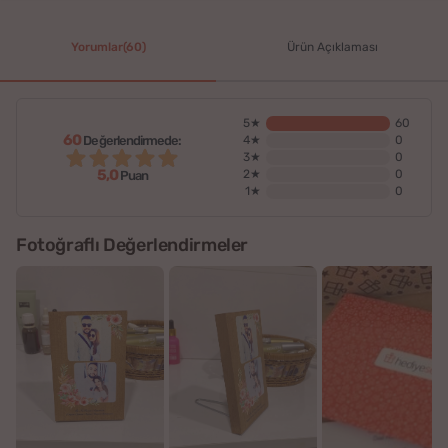
Yorumlar(60)
Ürün Açıklaması
5★
60
60
Değerlendirmede:
4★
0
3★
0
5,0
2★
0
Puan
1★
0
Fotoğraflı Değerlendirmeler