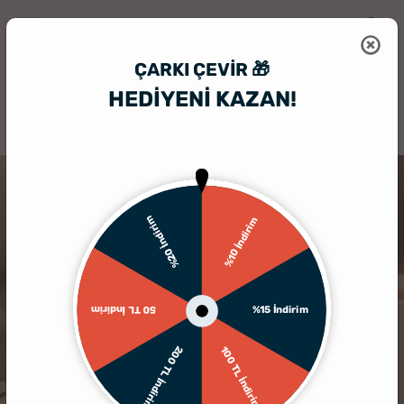
ÇARKI ÇEVIR 🎁
HEDİYENİ KAZAN!
HediyeSepeti
Hediyelik Çerçeve
Anneye Hediye Fotoğraf Kolajlı Ma
%20 İndirim
%10 İndirim
%15 İndirim
50 TL İndirim
200 TL İndirim
100 TL İndirim