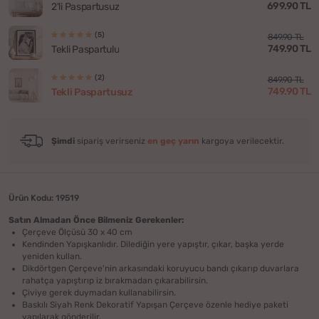
699.90 TL
2'li Paspartusuz
(5)
849.90 TL
749.90 TL
Tekli Paspartulu
(2)
849.90 TL
749.90 TL
Tekli Paspartusuz
Şimdi
sipariş verirseniz
en geç yarın
kargoya verilecektir.
Ürün Kodu: 19519
Satın Almadan Önce Bilmeniz Gerekenler:
Çerçeve Ölçüsü 30 x 40 cm
Kendinden Yapışkanlıdır. Dilediğin yere yapıştır, çıkar, başka yerde
yeniden kullan.
Dikdörtgen Çerçeve'nin arkasındaki koruyucu bandı çıkarıp duvarlara
rahatça yapıştırıp iz bırakmadan çıkarabilirsin.
Çiviye gerek duymadan kullanabilirsin.
Baskılı Siyah Renk Dekoratif Yapışan Çerçeve özenle hediye paketi
yapılarak gönderilir.