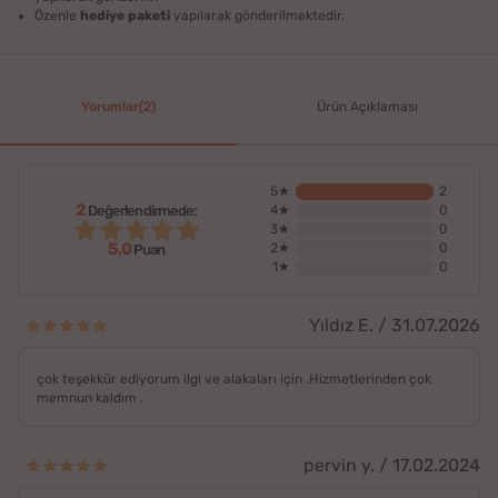
Özenle
hediye paketi
yapılarak gönderilmektedir.
Yorumlar(2)
Ürün Açıklaması
5★
2
2
Değerlendirmede:
4★
0
3★
0
5,0
2★
0
Puan
1★
0
Yıldız E. / 31.07.2026
çok teşekkür ediyorum ilgi ve alakaları için .Hizmetlerinden çok
memnun kaldım .
pervin y. / 17.02.2024