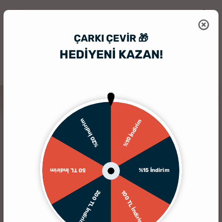
ÇARKI ÇEVIR 🎁
HEDİYENİ KAZAN!
HediyeSepeti
Hediyelik Çerçeve
Duvara Kendinden Yapışkanlı 30x4
%20 İndirim
%10 İndirim
%15 İndirim
50 TL İndirim
200 TL İndirim
100 TL İndirim