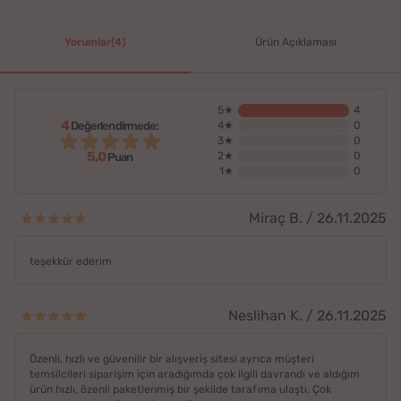
Yorumlar(4)
Ürün Açıklaması
5★
4
4
Değerlendirmede:
4★
0
3★
0
5,0
2★
0
Puan
1★
0
Miraç B. / 26.11.2025
teşekkür ederim
Neslihan K. / 26.11.2025
Özenli, hızlı ve güvenilir bir alışveriş sitesi ayrıca müşteri
temsilcileri siparişim için aradığımda çok ilgili davrandı ve aldığım
ürün hızlı, özenli paketlenmiş bir şekilde tarafıma ulaştı. Çok