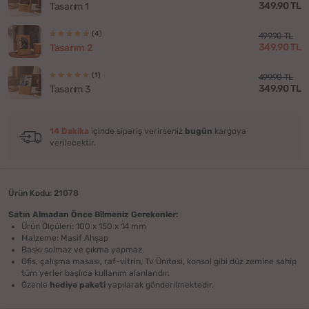
349.90 TL
Tasarım 1
(4)
499.90 TL
349.90 TL
Tasarım 2
(1)
499.90 TL
349.90 TL
Tasarım 3
14 Dakika
içinde sipariş verirseniz
bugün
kargoya
verilecektir.
Ürün Kodu: 21078
Satın Almadan Önce Bilmeniz Gerekenler:
Ürün Ölçüleri: 100 x 150 x 14 mm
Malzeme: Masif Ahşap
Baskı solmaz ve çıkma yapmaz.
Ofis, çalışma masası, raf-vitrin, Tv Ünitesi, konsol gibi düz zemine sahip
tüm yerler başlıca kullanım alanlarıdır.
Özenle
hediye paketi
yapılarak gönderilmektedir.