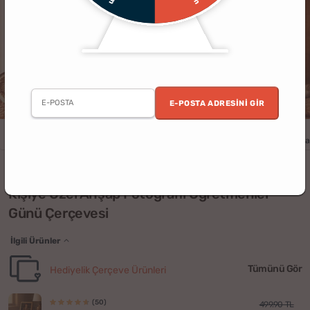
E-POSTA ADRESINI GIR
Erkek
Kadın
Öğretmenler Günü
Sevgili
Öğretmenler
Arkada
(4)
Kişiye Özel Ahşap Fotoğraflı Öğretmenler
Günü Çerçevesi
İlgili Ürünler
Tümünü Gör
Hediyelik Çerçeve Ürünleri
(50)
499.90 TL