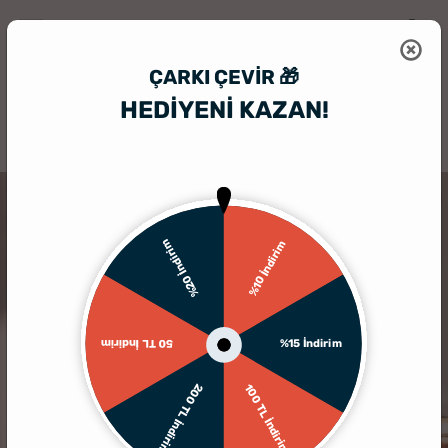
ÇARKI ÇEVIR 🎁
HEDİYENİ KAZAN!
HediyeSepeti
Hediyelik Çerçeve
Kişiye Özel Ahşap Fotoğraflı Öğre
%20 İndirim
%10 İndirim
%15 İndirim
50 TL İndirim
200 TL İndirim
100 TL İndirim