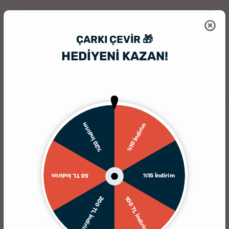
ÇARKI ÇEVIR 🎁
HEDİYENİ KAZAN!
HediyeSepeti
İsme Özel Kalem
İsme Özel Tükenmez Kalem
%20 İndirim
%10 İndirim
%15 İndirim
50 TL İndirim
200 TL İndirim
100 TL İndirim