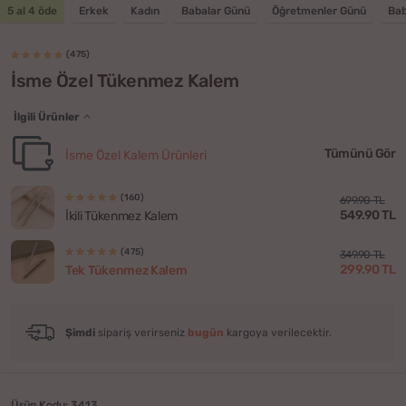
5 al 4 öde
Erkek
Kadın
Babalar Günü
Öğretmenler Günü
Ba
(475)
İsme Özel Tükenmez Kalem
İlgili Ürünler
Tümünü Gör
İsme Özel Kalem Ürünleri
(160)
699.90 TL
549.90 TL
İkili Tükenmez Kalem
(475)
349.90 TL
299.90 TL
Tek Tükenmez Kalem
Şimdi
sipariş verirseniz
bugün
kargoya verilecektir.
Ürün Kodu: 3413