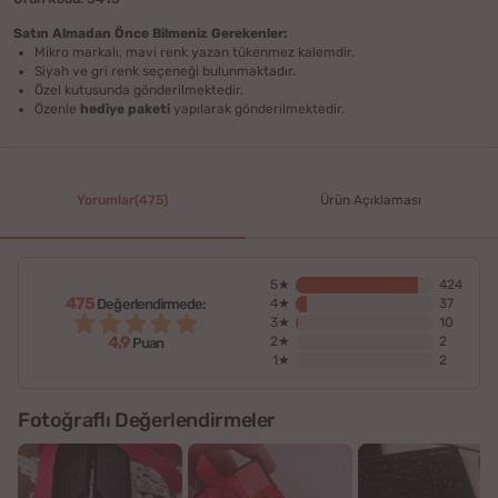
Satın Almadan Önce Bilmeniz Gerekenler:
Mikro markalı, mavi renk yazan tükenmez kalemdir.
Siyah ve gri renk seçeneği bulunmaktadır.
Özel kutusunda gönderilmektedir.
Özenle
hediye paketi
yapılarak gönderilmektedir.
Yorumlar(475)
Ürün Açıklaması
5★
424
475
Değerlendirmede:
4★
37
3★
10
4,9
2★
2
Puan
1★
2
Fotoğraflı Değerlendirmeler