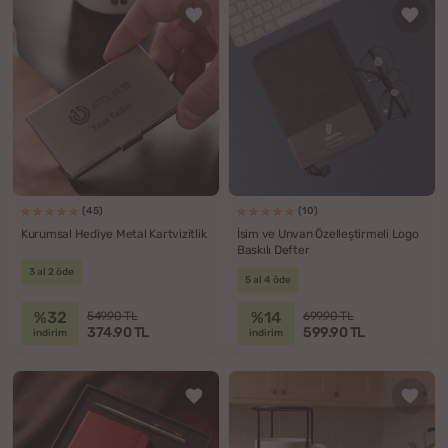
(45)
(10)
Kurumsal Hediye Metal Kartvizitlik
İsim ve Unvan Özelleştirmeli Logo
Baskılı Defter
3 al 2 öde
5 al 4 öde
%32
%14
549.90 TL
699.90 TL
374.90 TL
599.90 TL
indirim
indirim