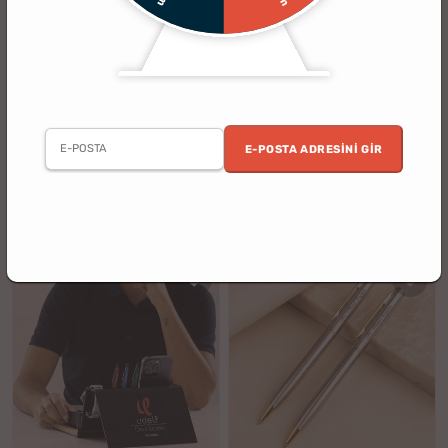
(39)
(19)
Kişiye Özel Defter Kalem Telefon
Kişiye Özel Premium Kutulu Kalem
Tutucu Anahtarlık Hediye Seti
Seti
E-POSTA ADRESINI GIR
3 al 2 öde
2. Ürün %30 İndirimli
%12
%17
849.90 TL
1799.90 TL
749.90 TL
1499.90 TL
indirim
indirim