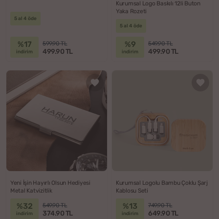
Kurumsal Logo Baskılı 12li Buton
Yaka Rozeti
5 al 4 öde
5 al 4 öde
%17
%9
599.90 TL
549.90 TL
499.90 TL
499.90 TL
indirim
indirim
Yeni İşin Hayırlı Olsun Hediyesi
Kurumsal Logolu Bambu Çoklu Şarj
Metal Katvizitlik
Kablosu Seti
%32
%13
549.90 TL
749.90 TL
374.90 TL
649.90 TL
indirim
indirim