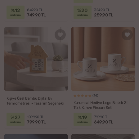
%12
%20
849.90 TL
324.90 TL
749.90 TL
259.90 TL
indirim
indirim
(16)
Kişiye Özel Bambu Dijital Ev
Kurumsal Hediye Logo Baskılı 2li
Termometresi - Tasarım Seçenekli
Türk Kahve Fincanı Seti
%27
%19
1099.90 TL
799.90 TL
799.90 TL
649.90 TL
indirim
indirim