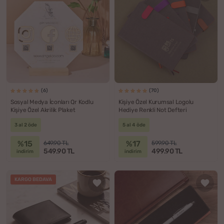
(6)
(70)
Sosyal Medya İconları Qr Kodlu
Kişiye Özel Kurumsal Logolu
Kişiye Özel Akrilik Plaket
Hediye Renkli Not Defteri
3 al 2 öde
5 al 4 öde
%15
%17
649.90 TL
599.90 TL
549.90 TL
499.90 TL
indirim
indirim
KARGO BEDAVA