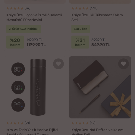
(37)
(160)
Kişiye Özel Logo ve İsimli 3 Kalemli
Kişiye Özel İkili Tükenmez Kalem
Masaüstü Düzenleyici
Seti
2. Ürün %30 İndirimli
3 al 2 öde
%20
%21
1499.90 TL
699.90 TL
1199.90 TL
549.90 TL
indirim
indirim
(71)
(12)
İsim ve Tarih Yazılı Hediye Dijital
Kişiye Özel Not Defteri ve Kalem
Sıcaklık Göstergeli Termos
Hediye Seti