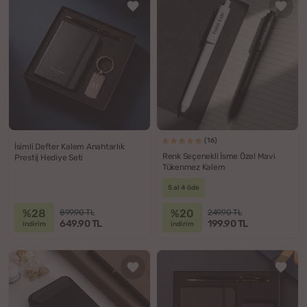
(16)
İsimli Defter Kalem Anahtarlık
Renk Seçenekli İsme Özel Mavi
Prestij Hediye Seti
Tükenmez Kalem
5 al 4 öde
%28
%20
899.90 TL
249.90 TL
649.90 TL
199.90 TL
indirim
indirim