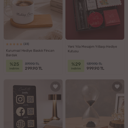
(23)
Yeni Yıla Mesajım Yılbaşı Hediye
Kurumsal Hediye Baskılı Fincan
Kutusu
Bardak
%25
%29
399.90 TL
1399.90 TL
299.90 TL
999.90 TL
indirim
indirim