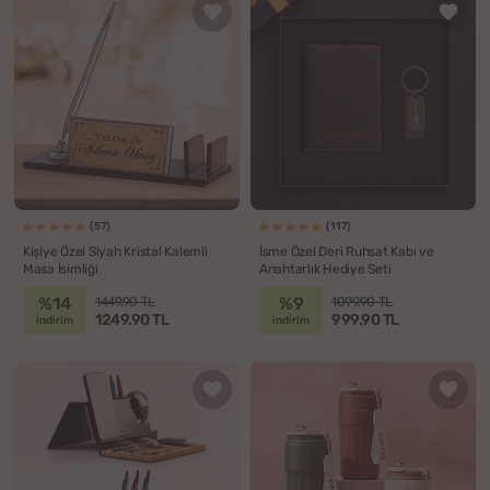
(57)
(117)
Kişiye Özel Siyah Kristal Kalemli
İsme Özel Deri Ruhsat Kabı ve
Masa İsimliği
Anahtarlık Hediye Seti
%14
%9
1449.90 TL
1099.90 TL
1249.90 TL
999.90 TL
indirim
indirim