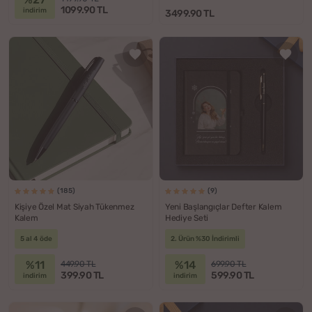
1099.90 TL
indirim
3499.90 TL
(185)
(9)
Kişiye Özel Mat Siyah Tükenmez
Yeni Başlangıçlar Defter Kalem
Kalem
Hediye Seti
5 al 4 öde
2. Ürün %30 İndirimli
%11
%14
449.90 TL
699.90 TL
399.90 TL
599.90 TL
indirim
indirim