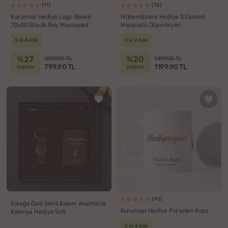
(11)
(10)
Kurumsal Hediye Logo Baskılı
Mühendislere Hediye 3 Kalemli
70x30 Büyük Boy Mousepad
Masaüstü Düzenleyici
5 al 4 öde
3 al 2 öde
%27
%20
1099.90 TL
1499.90 TL
799.90 TL
1199.90 TL
indirim
indirim
(45)
Erkeğe Özel İsimli Kalem Anahtarlık
Kurumsal Hediye Porselen Kupa
Kolonya Hediye Seti
5 al 4 öde