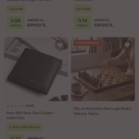
3 al 2 öde
5 al 4 öde
%38
%14
1449.90 TL
699.90 TL
899.90 TL
599.90 TL
indirim
indirim
KARGO BEDAVA
(405)
Ofis ve Markalara Özel Logo Baskılı
İmza Stilli İsme Özel Cüzdan -
Satranç Takımı
Hakiki Deri
2. Ürün %30 İndirimli
%27
1499.90 TL