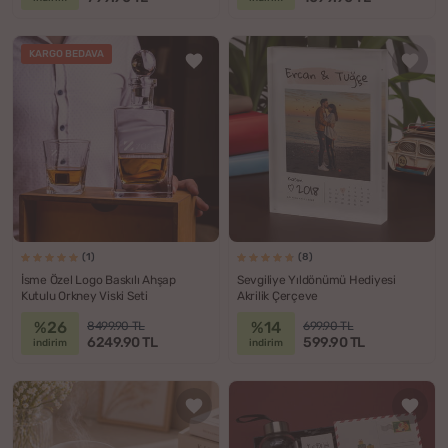
KARGO BEDAVA
(1)
(8)
İsme Özel Logo Baskılı Ahşap
Sevgiliye Yıldönümü Hediyesi
Kutulu Orkney Viski Seti
Akrilik Çerçeve
%26
%14
8499.90 TL
699.90 TL
6249.90 TL
599.90 TL
indirim
indirim