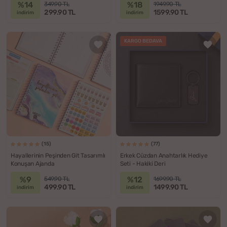
%14
%18
349.90 TL
1949.90 TL
299.90 TL
1599.90 TL
indirim
indirim
KARGO BEDAVA
(15)
(77)
Hayallerinin Peşinden Git Tasarımlı
Erkek Cüzdan Anahtarlık Hediye
Konuşan Ajanda
Seti - Hakiki Deri
%9
%12
549.90 TL
1699.90 TL
499.90 TL
1499.90 TL
indirim
indirim