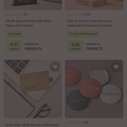
(2)
(10)
Akrilik Sosyal Medya QR Kodlu
İsim ve Unvan Yazılı Kurumsal
Kişiye Özel Plaket
Hediyelik Manyetik Kum Saati
3 al 2 öde
2. Ürün %30 İndirimli
%17
%16
599.90 TL
949.90 TL
499.90 TL
799.90 TL
indirim
indirim
(2)
İmza Stilli 32GB Bambu USB Bellek