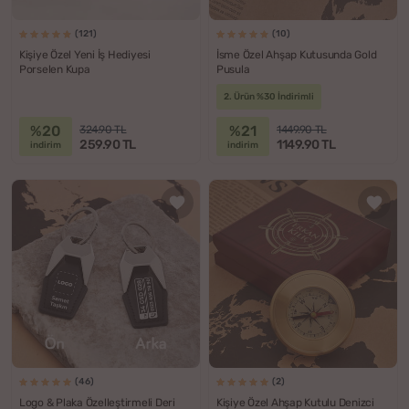
(121)
(10)
Kişiye Özel Yeni İş Hediyesi
İsme Özel Ahşap Kutusunda Gold
Porselen Kupa
Pusula
2. Ürün %30 İndirimli
%20
%21
324.90 TL
1449.90 TL
259.90 TL
1149.90 TL
indirim
indirim
(46)
(2)
Logo & Plaka Özelleştirmeli Deri
Kişiye Özel Ahşap Kutulu Denizci