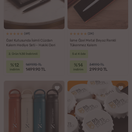
(69)
(24)
Özel Kutusunda İsimli Cüzdan
İsme Özel Metal Beyaz Renkli
Kalem Hediye Seti - Hakiki Deri
Tükenmez Kalem
2. Ürün %30 İndirimli
5 al 4 öde
%12
%14
1699.90 TL
349.90 TL
1499.90 TL
299.90 TL
indirim
indirim