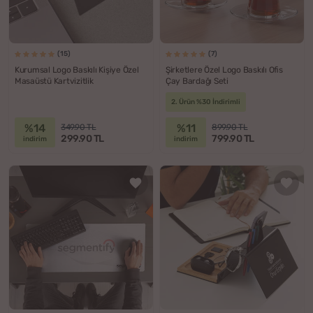
(15)
(7)
Kurumsal Logo Baskılı Kişiye Özel
Şirketlere Özel Logo Baskılı Ofis
Masaüstü Kartvizitlik
Çay Bardağı Seti
2. Ürün %30 İndirimli
%14
%11
349.90 TL
899.90 TL
299.90 TL
799.90 TL
indirim
indirim