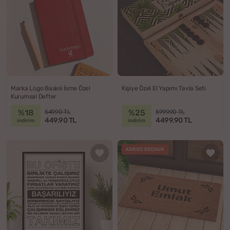
Marka Logo Baskılı İsme Özel
Kişiye Özel El Yapımı Tavla Seti
Kurumsal Defter
%18
%25
549.90 TL
5999.90 TL
449.90 TL
4499.90 TL
indirim
indirim
KARGO BEDAVA