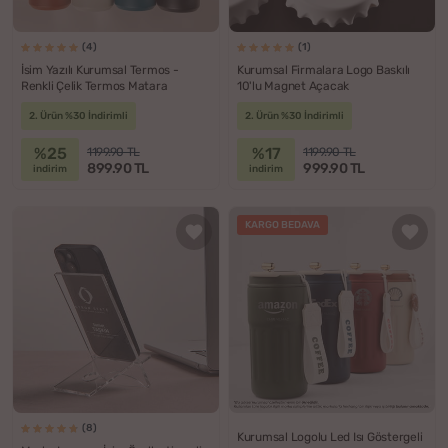
(4)
(1)
İsim Yazılı Kurumsal Termos -
Kurumsal Firmalara Logo Baskılı
Renkli Çelik Termos Matara
10'lu Magnet Açacak
2. Ürün %30 İndirimli
2. Ürün %30 İndirimli
%25
%17
1199.90 TL
1199.90 TL
899.90 TL
999.90 TL
indirim
indirim
KARGO BEDAVA
(8)
Kurumsal Logolu Led Isı Göstergeli