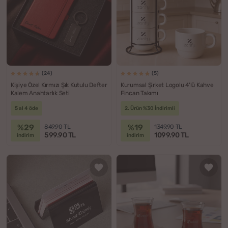
(24)
(5)
Kişiye Özel Kırmızı Şık Kutulu Defter
Kurumsal Şirket Logolu 4'lü Kahve
Kalem Anahtarlık Seti
Fincan Takımı
5 al 4 öde
2. Ürün %30 İndirimli
%29
%19
849.90 TL
1349.90 TL
599.90 TL
1099.90 TL
indirim
indirim