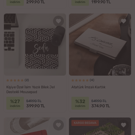
299.90 TL
1199.90 TL
indirim
indirim
(2)
(4)
Kişiye Özel İsim Yazılı Bilek Jel
Atatürk İmzalı Kartlık
Destekli Mousepad
%27
%32
549.90 TL
549.90 TL
399.90 TL
374.90 TL
indirim
indirim
KARGO BEDAVA