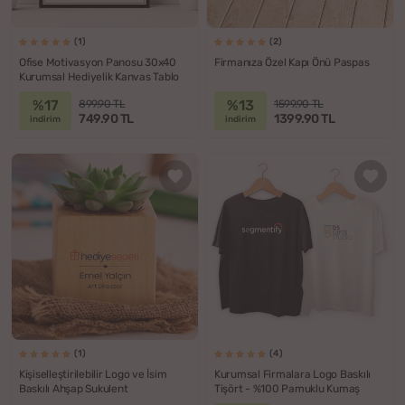
(1)
(2)
Ofise Motivasyon Panosu 30x40
Firmanıza Özel Kapı Önü Paspas
Kurumsal Hediyelik Kanvas Tablo
%17
%13
899.90 TL
1599.90 TL
749.90 TL
1399.90 TL
indirim
indirim
(1)
(4)
Kişiselleştirilebilir Logo ve İsim
Kurumsal Firmalara Logo Baskılı
Baskılı Ahşap Sukulent
Tişört - %100 Pamuklu Kumaş