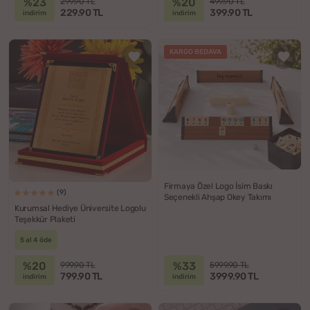
%23
%20
299.90 TL
499.90 TL
229.90 TL
399.90 TL
indirim
indirim
KARGO BEDAVA
Firmaya Özel Logo İsim Baskı
(9)
Seçenekli Ahşap Okey Takımı
Kurumsal Hediye Üniversite Logolu
Teşekkür Plaketi
5 al 4 öde
%20
%33
999.90 TL
5999.90 TL
799.90 TL
3999.90 TL
indirim
indirim