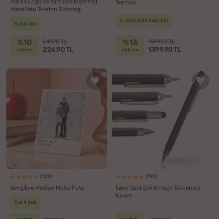
Marka Logo ve İsim Özelleştirmeli
Termos
Masaüstü Telefon Tutacağı
2. Ürün %30 İndirimli
5 al 4 öde
%10
%13
249.90 TL
1599.90 TL
224.90 TL
1399.90 TL
indirim
indirim
(129)
(193)
Sevgiliye Hediye Metal Foto
İsme Özel Çok Amaçlı Tükenmez
Kalem
5 al 4 öde