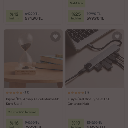
5 al 4 öde
%12
%25
649.90 TL
799.90 TL
574.90 TL
599.90 TL
indirim
indirim
(83)
(1)
Kişiye Özel Ahşap Kaideli Manyetik
Kişiye Özel 8in1 Type-C USB
Kum Saati
Çoklayıcı Hub
2. Ürün %30 İndirimli
%16
%19
949.90 TL
1349.90 TL
799.90 TL
1099.90 TL
indirim
indirim