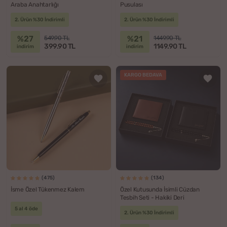
Araba Anahtarlığı
Pusulası
2. Ürün %30 İndirimli
2. Ürün %30 İndirimli
%27
%21
549.90 TL
1449.90 TL
399.90 TL
1149.90 TL
indirim
indirim
KARGO BEDAVA
(475)
(134)
İsme Özel Tükenmez Kalem
Özel Kutusunda İsimli Cüzdan
Tesbih Seti - Hakiki Deri
5 al 4 öde
2. Ürün %30 İndirimli