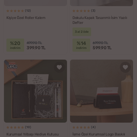
(12)
(3)
Kişiye Özel Roller Kalem
Dokulu Kapak Tasarımlı İsim Yazılı
Defter
3 al 2 öde
%20
%14
499.90 TL
699.90 TL
399.90 TL
599.90 TL
indirim
indirim
(10)
(4)
Kurumsal Yılbaşı Hediye Kutusu
İsme Özel Kurumsal Logo Baskılı