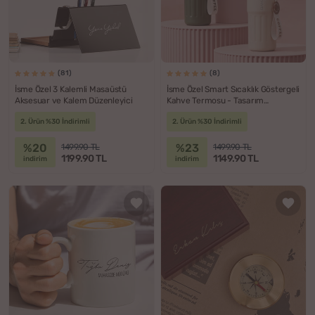
(81)
(8)
İsme Özel 3 Kalemli Masaüstü
İsme Özel Smart Sıcaklık Göstergeli
Aksesuar ve Kalem Düzenleyici
Kahve Termosu - Tasarım
Seçenekli
2. Ürün %30 İndirimli
2. Ürün %30 İndirimli
%20
%23
1499.90 TL
1499.90 TL
1199.90 TL
1149.90 TL
indirim
indirim