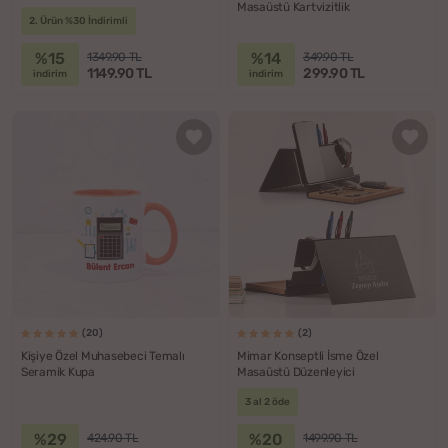
Masaüstü Kartvizitlik
2. Ürün %30 İndirimli
%15
%14
1349.90 TL
349.90 TL
1149.90 TL
299.90 TL
indirim
indirim
(20)
(2)
Kişiye Özel Muhasebeci Temalı
Mimar Konseptli İsme Özel
Seramik Kupa
Masaüstü Düzenleyici
3 al 2 öde
%29
%20
424.90 TL
1499.90 TL