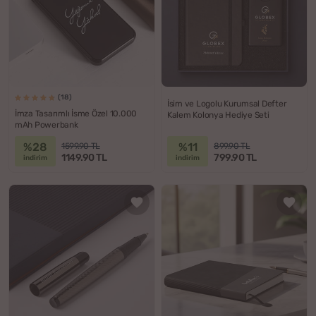
(18)
İsim ve Logolu Kurumsal Defter
İmza Tasarımlı İsme Özel 10.000
Kalem Kolonya Hediye Seti
mAh Powerbank
%28
%11
1599.90 TL
899.90 TL
1149.90 TL
799.90 TL
indirim
indirim