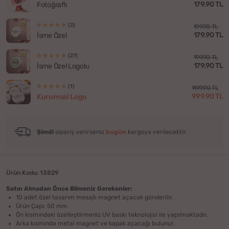
179.90 TL
Fotoğraflı
(2)
199.90 TL
179.90 TL
İsme Özel
(27)
199.90 TL
179.90 TL
İsme Özel Logolu
(1)
1199.90 TL
999.90 TL
Kurumsal Logo
Şimdi
sipariş verirseniz
bugün
kargoya verilecektir.
Ürün Kodu: 13829
Satın Almadan Önce Bilmeniz Gerekenler:
10 adet özel tasarım mesajlı magnet açacak gönderilir.
Ürün Çapı: 50 mm
Ön kısmındaki özelleştirmeniz UV baskı teknolojisi ile yapılmaktadır.
Arka kısmında metal magnet ve kapak açacağı bulunur.