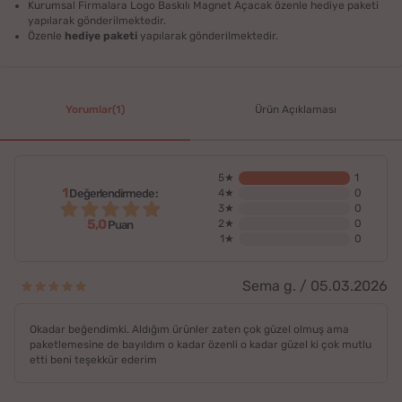
Kurumsal Firmalara Logo Baskılı Magnet Açacak özenle hediye paketi
yapılarak gönderilmektedir.
Özenle
hediye paketi
yapılarak gönderilmektedir.
Yorumlar(1)
Ürün Açıklaması
5★
1
1
Değerlendirmede:
4★
0
3★
0
5,0
2★
0
Puan
1★
0
Sema g. / 05.03.2026
Okadar beğendimki. Aldığım ürünler zaten çok güzel olmuş ama
paketlemesine de bayıldım o kadar özenli o kadar güzel ki çok mutlu
etti beni teşekkür ederim