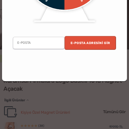
E-POSTA ADRESINI GIR
2. Ürün %30 İndirimli
Ofis
Kurumsal
Kişiye Özel
(1)
Kurumsal Firmalara Logo Baskılı 10'lu Magnet
Açacak
İlgili Ürünler
Tümünü Gör
Kişiye Özel Magnet Ürünleri
(38)
199.90 TL