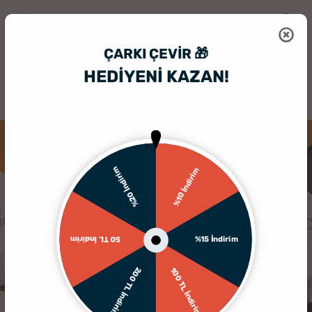
ÇARKI ÇEVIR 🎁
HEDİYENİ KAZAN!
HediyeSepeti
Kişiye Özel Magnet
Kurumsal Firmalara Logo Baskılı 
%20 İndirim
%10 İndirim
%15 İndirim
50 TL İndirim
200 TL İndirim
100 TL İndirim