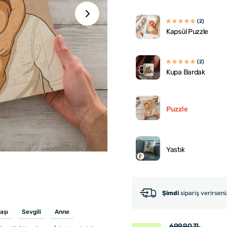
(2)
Kapsül Puzzle
(2)
Kupa Bardak
Puzzle
Yastık
Şimdi
sipariş verirsen
başı
Sevgili
Anne
699.90 TL