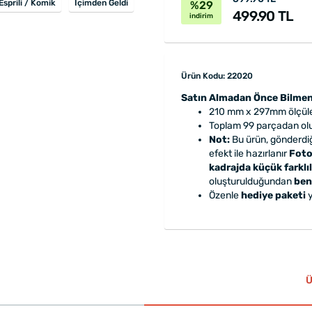
Esprili / Komik
İçimden Geldi
%29
499.90 TL
indirim
Ürün Kodu: 22020
Satın Almadan Önce Bilmen
210 mm x 297mm ölçüle
Toplam 99 parçadan ol
Not:
Bu ürün, gönderdiğ
efekt ile hazırlanır
Foto
kadrajda küçük farklıl
oluşturulduğundan
ben
Özenle
hediye paketi
y
Ü