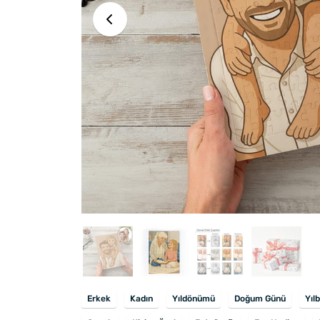
Erkek
Kadın
Yıldönümü
Doğum Günü
Yıl