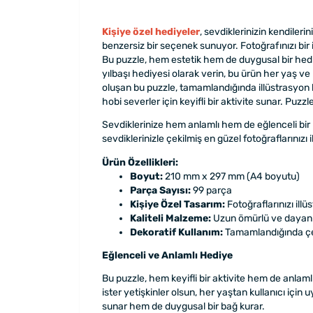
Kişiye özel hediyeler
, sevdiklerinizin kendileri
benzersiz bir seçenek sunuyor. Fotoğrafınızı bir 
Bu puzzle, hem estetik hem de duygusal bir hediy
yılbaşı hediyesi olarak verin, bu ürün her yaş ve
oluşan bu puzzle, tamamlandığında illüstrasyon ha
hobi severler için keyifli bir aktivite sunar. Puz
Sevdiklerinize hem anlamlı hem de eğlenceli bir h
sevdiklerinizle çekilmiş en güzel fotoğraflarını
Ürün Özellikleri:
Boyut:
210 mm x 297 mm (A4 boyutu)
Parça Sayısı:
99 parça
Kişiye Özel Tasarım:
Fotoğraflarınızı ill
Kaliteli Malzeme:
Uzun ömürlü ve dayanıkl
Dekoratif Kullanım:
Tamamlandığında çerç
Eğlenceli ve Anlamlı Hediye
Bu puzzle, hem keyifli bir aktivite hem de anlaml
ister yetişkinler olsun, her yaştan kullanıcı için
sunar hem de duygusal bir bağ kurar.