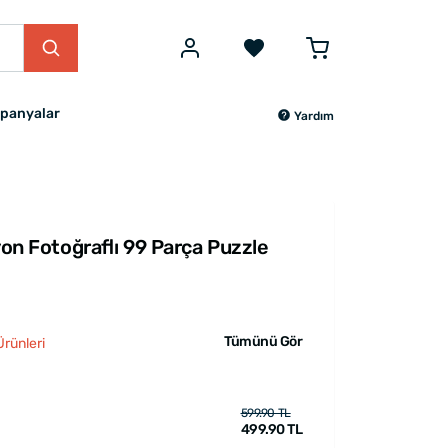
panyalar
Yardım
syon Fotoğraflı 99 Parça Puzzle
Tümünü Gör
Ürünleri
599.90 TL
499.90 TL