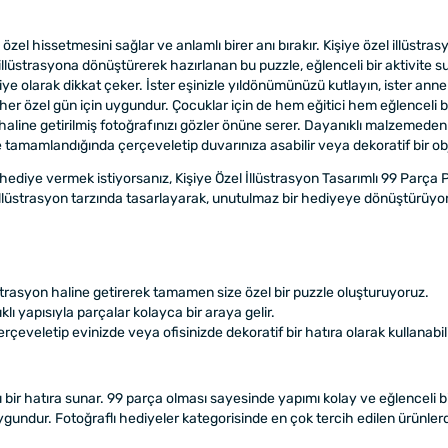
ni özel hissetmesini sağlar ve anlamlı birer anı bırakır. Kişiye özel illüst
illüstrasyona dönüştürerek hazırlanan bu puzzle, eğlenceli bir aktivite s
e olarak dikkat çeker. İster eşinizle yıldönümünüzü kutlayın, ister ann
 her özel gün için uygundur. Çocuklar için de hem eğitici hem eğlenceli b
line getirilmiş fotoğrafınızı gözler önüne serer. Dayanıklı malzemeden üre
zle tamamlandığında çerçeveletip duvarınıza asabilir veya dekoratif bir obj
ediye vermek istiyorsanız, Kişiye Özel İllüstrasyon Tasarımlı 99 Parça P
zı illüstrasyon tarzında tasarlayarak, unutulmaz bir hediyeye dönüştürüyo
üstrasyon haline getirerek tamamen size özel bir puzzle oluşturuyoruz.
ı yapısıyla parçalar kolayca bir araya gelir.
eveletip evinizde veya ofisinizde dekoratif bir hatıra olarak kullanabili
ı bir hatıra sunar. 99 parça olması sayesinde yapımı kolay ve eğlenceli bi
 uygundur. Fotoğraflı hediyeler kategorisinde en çok tercih edilen ürünler