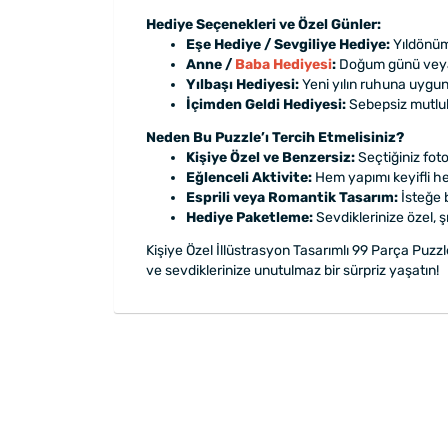
Hediye Seçenekleri ve Özel Günler:
Eşe Hediye / Sevgiliye Hediye:
Yıldönümü
Anne /
Baba Hediyesi
:
Doğum günü veya ö
Yılbaşı Hediyesi:
Yeni yılın ruhuna uygun,
İçimden Geldi Hediyesi:
Sebepsiz mutlulu
Neden Bu Puzzle’ı Tercih Etmelisiniz?
Kişiye Özel ve Benzersiz:
Seçtiğiniz foto
Eğlenceli Aktivite:
Hem yapımı keyifli he
Esprili veya Romantik Tasarım:
İsteğe b
Hediye Paketleme:
Sevdiklerinize özel, ş
Kişiye Özel İllüstrasyon Tasarımlı 99 Parça Puzz
ve sevdiklerinize unutulmaz bir sürpriz yaşatın!