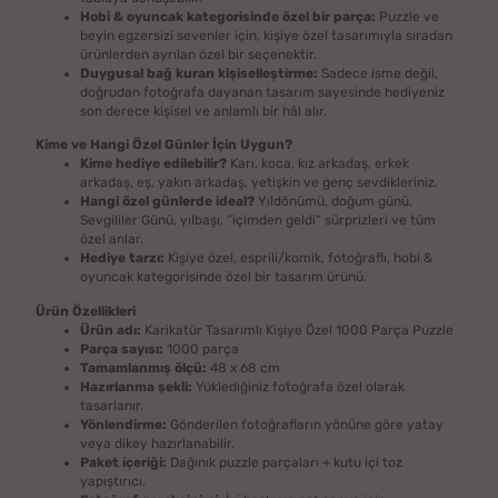
Hobi & oyuncak kategorisinde özel bir parça:
Puzzle ve
beyin egzersizi sevenler için, kişiye özel tasarımıyla sıradan
ürünlerden ayrılan özel bir seçenektir.
Duygusal bağ kuran kişiselleştirme:
Sadece isme değil,
doğrudan fotoğrafa dayanan tasarım sayesinde hediyeniz
son derece kişisel ve anlamlı bir hâl alır.
Kime ve Hangi Özel Günler İçin Uygun?
Kime hediye edilebilir?
Karı, koca, kız arkadaş, erkek
arkadaş, eş, yakın arkadaş, yetişkin ve genç sevdikleriniz.
Hangi özel günlerde ideal?
Yıldönümü, doğum günü,
Sevgililer Günü, yılbaşı, “içimden geldi” sürprizleri ve tüm
özel anlar.
Hediye tarzı:
Kişiye özel, esprili/komik, fotoğraflı, hobi &
oyuncak kategorisinde özel bir tasarım ürünü.
Ürün Özellikleri
Ürün adı:
Karikatür Tasarımlı Kişiye Özel 1000 Parça Puzzle
Parça sayısı:
1000 parça
Tamamlanmış ölçü:
48 x 68 cm
Hazırlanma şekli:
Yüklediğiniz fotoğrafa özel olarak
tasarlanır.
Yönlendirme:
Gönderilen fotoğrafların yönüne göre yatay
veya dikey hazırlanabilir.
Paket içeriği:
Dağınık puzzle parçaları + kutu içi toz
yapıştırıcı.