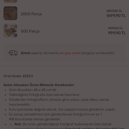
1899.90 TL
2000 Parça
1699.90 TL
1199.90 TL
500 Parça
999.90 TL
Şimdi
sipariş verirseniz
en geç yarın
kargoya verilecektir.
Ürün Kodu: 22233
Satın Almadan Önce Bilmeniz Gerekenler:
Ürün Boyutları 48 x 68 cm'dir
Yüklediğiniz Fotoğrafa özel olarak hazırlanır.
Gönderilen fotoğrafların yönüne göre yatay yada dikey olarak
hazırlanabilir.
Kutu içerisinde dağınık olarak, toz yapıştırıcısıyla gönderim yapılır.
İyi sonuç alınabilmesi için gönderilecek fotoğrafın en az 1
MB boyutunda olması gereklidir.
Not:
Bu ürün, gönderdiğiniz fotoğraf kullanılarak özel olarak
seçeceğiniz efekt ile hazırlanır
Fotoğraf yeniden düzenlendiği için