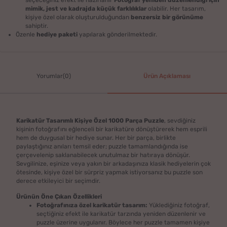
mimik, jest ve kadrajda küçük farklılıklar
olabilir. Her tasarım,
kişiye özel olarak oluşturulduğundan
benzersiz bir görünüme
sahiptir.
Özenle
hediye paketi
yapılarak gönderilmektedir.
Yorumlar(0)
Ürün Açıklaması
Karikatür Tasarımlı Kişiye Özel 1000 Parça Puzzle
, sevdiğiniz
kişinin fotoğrafını eğlenceli bir karikatüre dönüştürerek hem esprili
hem de duygusal bir hediye sunar. Her bir parça, birlikte
paylaştığınız anıları temsil eder; puzzle tamamlandığında ise
çerçevelenip saklanabilecek unutulmaz bir hatıraya dönüşür.
Sevgilinize, eşinize veya yakın bir arkadaşınıza klasik hediyelerin çok
ötesinde, kişiye özel bir sürpriz yapmak istiyorsanız bu puzzle son
derece etkileyici bir seçimdir.
Ürünün Öne Çıkan Özellikleri
Fotoğrafınıza özel karikatür tasarım:
Yüklediğiniz fotoğraf,
seçtiğiniz efekt ile karikatür tarzında yeniden düzenlenir ve
puzzle üzerine uygulanır. Böylece her puzzle tamamen kişiye