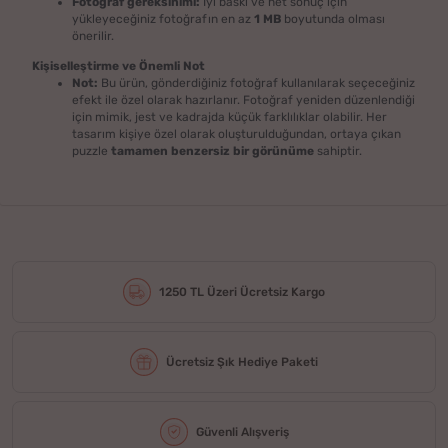
Fotoğraf gereksinimi:
İyi baskı ve net sonuç için
yükleyeceğiniz fotoğrafın en az
1 MB
boyutunda olması
önerilir.
Kişiselleştirme ve Önemli Not
Not:
Bu ürün, gönderdiğiniz fotoğraf kullanılarak seçeceğiniz
efekt ile özel olarak hazırlanır. Fotoğraf yeniden düzenlendiği
için mimik, jest ve kadrajda küçük farklılıklar olabilir. Her
tasarım kişiye özel olarak oluşturulduğundan, ortaya çıkan
puzzle
tamamen benzersiz bir görünüme
sahiptir.
1250 TL Üzeri Ücretsiz Kargo
Ücretsiz Şık Hediye Paketi
Güvenli Alışveriş