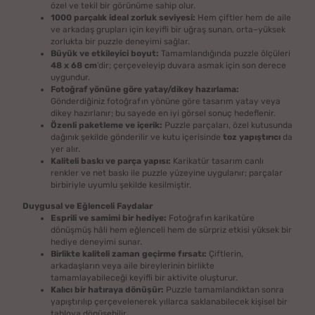
özel ve tekil bir görünüme sahip olur.
1000 parçalık ideal zorluk seviyesi:
Hem çiftler hem de aile
ve arkadaş grupları için keyifli bir uğraş sunan, orta–yüksek
zorlukta bir puzzle deneyimi sağlar.
Büyük ve etkileyici boyut:
Tamamlandığında puzzle ölçüleri
48 x 68 cm
’dir; çerçeveleyip duvara asmak için son derece
uygundur.
Fotoğraf yönüne göre yatay/dikey hazırlama:
Gönderdiğiniz fotoğrafın yönüne göre tasarım yatay veya
dikey hazırlanır; bu sayede en iyi görsel sonuç hedeflenir.
Özenli paketleme ve içerik:
Puzzle parçaları, özel kutusunda
dağınık şekilde gönderilir ve kutu içerisinde
toz yapıştırıcı
da
yer alır.
Kaliteli baskı ve parça yapısı:
Karikatür tasarım canlı
renkler ve net baskı ile puzzle yüzeyine uygulanır; parçalar
birbiriyle uyumlu şekilde kesilmiştir.
Duygusal ve Eğlenceli Faydalar
Esprili ve samimi bir hediye:
Fotoğrafın karikatüre
dönüşmüş hâli hem eğlenceli hem de sürpriz etkisi yüksek bir
hediye deneyimi sunar.
Birlikte kaliteli zaman geçirme fırsatı:
Çiftlerin,
arkadaşların veya aile bireylerinin birlikte
tamamlayabileceği keyifli bir aktivite oluşturur.
Kalıcı bir hatıraya dönüşür:
Puzzle tamamlandıktan sonra
yapıştırılıp çerçevelenerek yıllarca saklanabilecek kişisel bir
tabloya dönüşebilir.