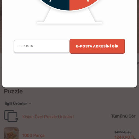
E-POSTA ADRESINI GIR
Erkek
Kadın
Yıldönümü
Doğum Günü
Sevgililer Günü
Yılbaşı
Karikatür Tasarımlı Kişiye Özel 1000 Parça
Puzzle
İlgili Ürünler
Tümünü Gör
Kişiye Özel Puzzle Ürünleri
1499.90 TL
1000 Parça
1249.90 TL