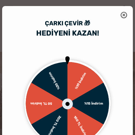
ÇARKI ÇEVIR 🎁
HEDİYENİ KAZAN!
HediyeSepeti
Kişiye Özel Puzzle
Karikatür Tasarımlı Kişiye Özel 10
%20 İndirim
%10 İndirim
%15 İndirim
50 TL İndirim
200 TL İndirim
100 TL İndirim