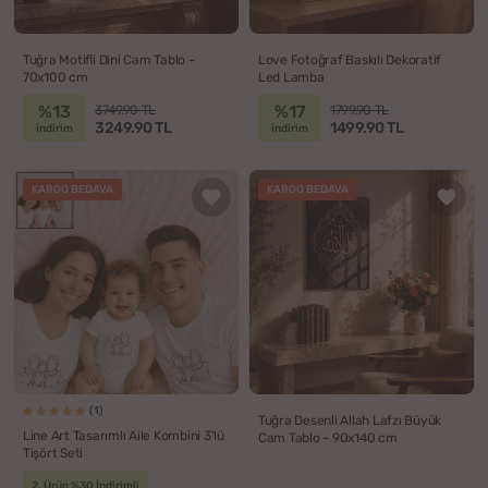
Tuğra Motifli Dini Cam Tablo -
Love Fotoğraf Baskılı Dekoratif
70x100 cm
Led Lamba
%13
%17
3749.90 TL
1799.90 TL
3249.90 TL
1499.90 TL
indirim
indirim
KARGO BEDAVA
KARGO BEDAVA
(1)
Tuğra Desenli Allah Lafzı Büyük
Line Art Tasarımlı Aile Kombini 3'lü
Cam Tablo - 90x140 cm
Tişört Seti
2. Ürün %30 İndirimli