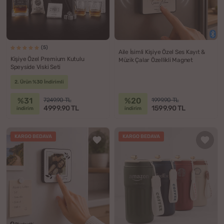
(5)
Aile İsimli Kişiye Özel Ses Kayıt &
Kişiye Özel Premium Kutulu
Müzik Çalar Özellikli Magnet
Speyside Viski Seti
2. Ürün %30 İndirimli
%31
%20
7249.90 TL
1999.90 TL
4999.90 TL
1599.90 TL
indirim
indirim
KARGO BEDAVA
KARGO BEDAVA