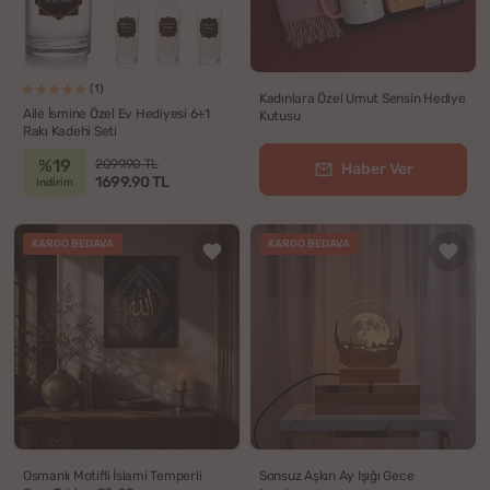
(1)
Kadınlara Özel Umut Sensin Hediye
Aile İsmine Özel Ev Hediyesi 6+1
Kutusu
Rakı Kadehi Seti
%19
2099.90 TL
Haber Ver
1699.90 TL
indirim
KARGO BEDAVA
KARGO BEDAVA
Osmanlı Motifli İslami Temperli
Sonsuz Aşkın Ay Işığı Gece