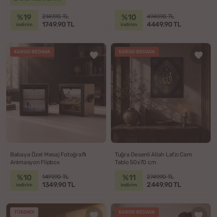
%19
%10
2149.90 TL
4949.90 TL
1749.90 TL
4449.90 TL
indirim
indirim
KARGO BEDAVA
KARGO BEDAVA
Babaya Özel Mesaj Fotoğraflı
Tuğra Desenli Allah Lafzı Cam
Animasyon Flipbox
Tablo 50x70 cm
%10
%11
1499.90 TL
2749.90 TL
1349.90 TL
2449.90 TL
indirim
indirim
TÜKENDI
KARGO BEDAVA