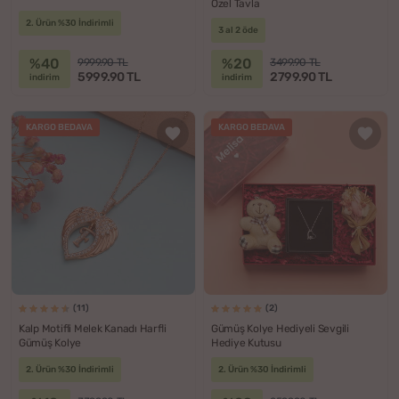
Özel Tavla
2. Ürün %30 İndirimli
3 al 2 öde
%40
%20
9999.90 TL
3499.90 TL
5999.90 TL
2799.90 TL
indirim
indirim
KARGO BEDAVA
KARGO BEDAVA
(11)
(2)
Kalp Motifli Melek Kanadı Harfli
Gümüş Kolye Hediyeli Sevgili
Gümüş Kolye
Hediye Kutusu
2. Ürün %30 İndirimli
2. Ürün %30 İndirimli