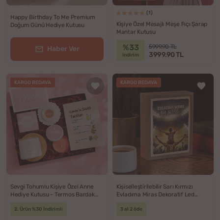
(1)
Happy Birthday To Me Premium
Kişiye Özel Mesajlı Meşe Fıçı Şarap
Doğum Günü Hediye Kutusu
Mantar Kutusu
%33
5999.90 TL
Haber Ver
3999.90 TL
indirim
KARGO BEDAVA
KARGO BEDAVA
Sevgi Tohumlu Kişiye Özel Anne
Kişiselleştirilebilir Sarı Kırmızı
Hediye Kutusu - Termos Bardak
Evladıma Miras Dekoratif Led
Hediyeli
Lamba
2. Ürün %30 İndirimli
3 al 2 öde