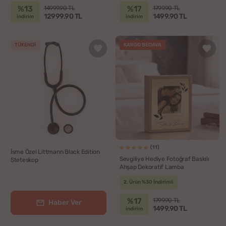
%13
%17
14999.90 TL
1799.90 TL
12999.90 TL
1499.90 TL
indirim
indirim
TÜKENDI
KARGO BEDAVA
(11)
İsme Özel Littmann Black Edition
Sevgiliye Hediye Fotoğraf Baskılı
Steteskop
Ahşap Dekoratif Lamba
2. Ürün %30 İndirimli
%17
1799.90 TL
Haber Ver
1499.90 TL
indirim