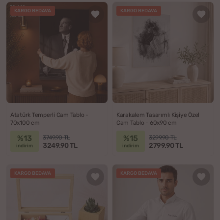
KARGO BEDAVA
KARGO BEDAVA
Atatürk Temperli Cam Tablo -
Karakalem Tasarımlı Kişiye Özel
70x100 cm
Cam Tablo - 60x90 cm
%13
%15
3749.90 TL
3299.90 TL
3249.90 TL
2799.90 TL
indirim
indirim
KARGO BEDAVA
KARGO BEDAVA