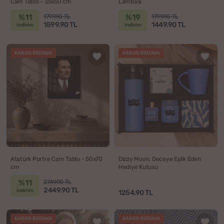
Cam Tablo - 35x50 cm
Lambası
%11
%19
1799.90 TL
1799.90 TL
1599.90 TL
1449.90 TL
indirim
indirim
KARGO BEDAVA
KARGO BEDAVA
Atatürk Portre Cam Tablo - 50x70
Dizzy Moon, Geceye Eşlik Eden
cm
Hediye Kutusu
%11
2749.90 TL
2449.90 TL
indirim
1254.90 TL
KARGO BEDAVA
KARGO BEDAVA