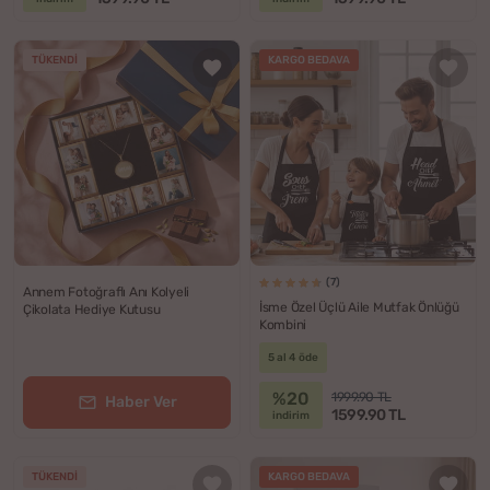
TÜKENDI
KARGO BEDAVA
(7)
Annem Fotoğraflı Anı Kolyeli
İsme Özel Üçlü Aile Mutfak Önlüğü
Çikolata Hediye Kutusu
Kombini
5 al 4 öde
%20
1999.90 TL
Haber Ver
1599.90 TL
indirim
TÜKENDI
KARGO BEDAVA