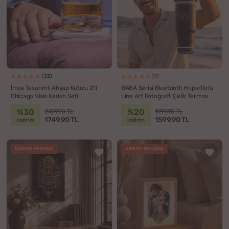
(32)
(1)
İmza Tasarımlı Ahşap Kutulu 2'li
BABA Serisi Bluetooth Hoparlörlü
Chicago Viski Kadeh Seti
Line Art Fotoğraflı Çelik Termos
%30
%20
2499.90 TL
1999.90 TL
1749.90 TL
1599.90 TL
indirim
indirim
KARGO BEDAVA
KARGO BEDAVA