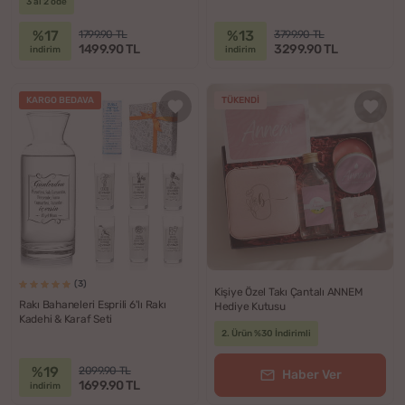
3 al 2 öde
%17
%13
1799.90 TL
3799.90 TL
1499.90 TL
3299.90 TL
indirim
indirim
KARGO BEDAVA
TÜKENDI
(3)
Kişiye Özel Takı Çantalı ANNEM
Rakı Bahaneleri Esprili 6'lı Rakı
Hediye Kutusu
Kadehi & Karaf Seti
2. Ürün %30 İndirimli
%19
2099.90 TL
Haber Ver
1699.90 TL
indirim