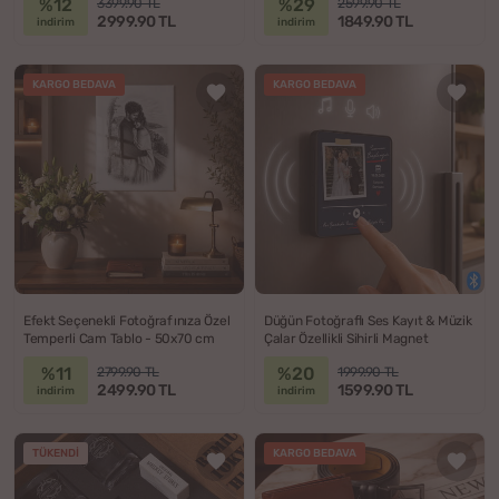
%12
%29
3399.90 TL
2599.90 TL
2999.90 TL
1849.90 TL
indirim
indirim
KARGO BEDAVA
KARGO BEDAVA
Efekt Seçenekli Fotoğrafınıza Özel
Düğün Fotoğraflı Ses Kayıt & Müzik
Temperli Cam Tablo - 50x70 cm
Çalar Özellikli Sihirli Magnet
%11
%20
2799.90 TL
1999.90 TL
2499.90 TL
1599.90 TL
indirim
indirim
TÜKENDI
KARGO BEDAVA