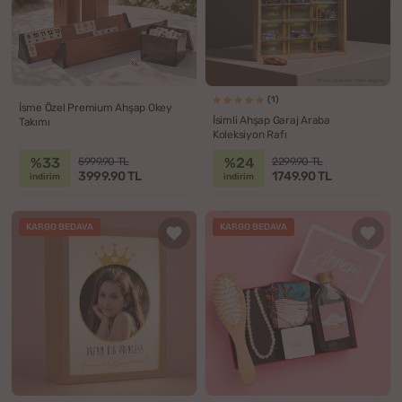
(1)
İsme Özel Premium Ahşap Okey
İsimli Ahşap Garaj Araba
Takımı
Koleksiyon Rafı
%33
%24
5999.90 TL
2299.90 TL
3999.90 TL
1749.90 TL
indirim
indirim
KARGO BEDAVA
KARGO BEDAVA