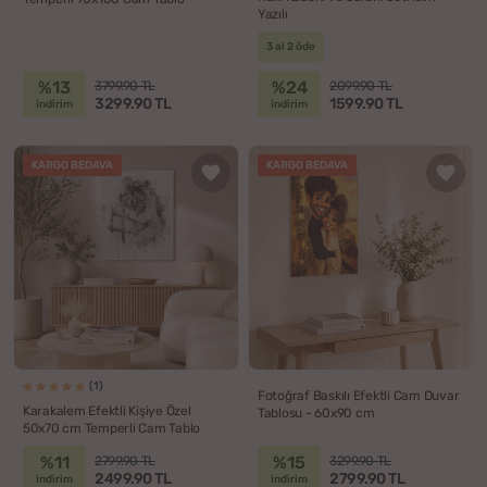
Yazılı
3 al 2 öde
%13
%24
3799.90 TL
2099.90 TL
3299.90 TL
1599.90 TL
indirim
indirim
KARGO BEDAVA
KARGO BEDAVA
(1)
Fotoğraf Baskılı Efektli Cam Duvar
Karakalem Efektli Kişiye Özel
Tablosu - 60x90 cm
50x70 cm Temperli Cam Tablo
%11
%15
2799.90 TL
3299.90 TL
2499.90 TL
2799.90 TL
indirim
indirim