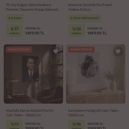
10 Yaş Doğum Günü Hediyesi
Annemin Zarafeti İnci Fularlı
Prenses Tasarımlı Ahşap Dekoratif
Hediye Kutusu
Lamba
3 al 2 öde
2. Ürün %30 İndirimli
%17
%14
1799.90 TL
1749.90 TL
1499.90 TL
1499.90 TL
indirim
indirim
KARGO BEDAVA
KARGO BEDAVA
Mustafa Kemal Atatürk Portre
Karakalem Fotoğraflı Cam Tablo -
Cam Tablo - 35x50 cm
35x50 cm
%11
%14
1799.90 TL
1849.90 TL
1599.90 TL
1599.90 TL
indirim
indirim