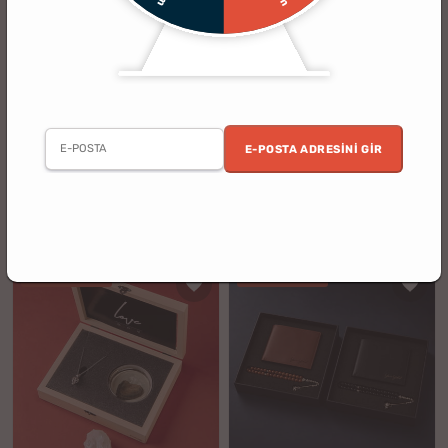
(4)
İsim Yazılı Saat Çakmak Anahtarlık
İsim Özelleştirmeli Açılabilir
Erkek Hediye Seti
Papatya Gümüş Kolye
E-POSTA ADRESINI GIR
2. Ürün %30 İndirimli
%22
1799.90 TL
Haber Ver
1399.90 TL
indirim
KARGO BEDAVA
KARGO BEDAVA