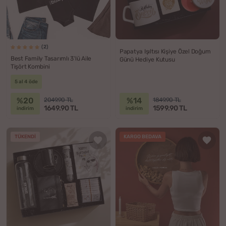
(2)
Papatya Işıltısı Kişiye Özel Doğum
Best Family Tasarımlı 3'lü Aile
Günü Hediye Kutusu
Tişört Kombini
5 al 4 öde
%20
%14
2049.90 TL
1849.90 TL
1649.90 TL
1599.90 TL
indirim
indirim
TÜKENDI
KARGO BEDAVA