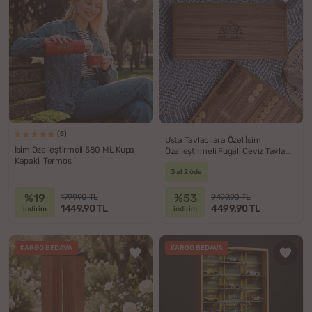
(5)
Usta Tavlacılara Özel İsim
İsim Özelleştirmeli 580 ML Kupa
Özelleştirmeli Fugalı Ceviz Tavla
Kapaklı Termos
Takımı
3 al 2 öde
%19
%53
1799.90 TL
9499.90 TL
1449.90 TL
4499.90 TL
indirim
indirim
KARGO BEDAVA
KARGO BEDAVA