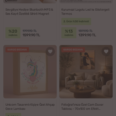
Sevgiliye Hediye Bluetooth MP3 &
Kurumsal Logolu Led Isı Göstergeli
Ses Kayıt Özellikli Sihirli Magnet
Termos
2. Ürün %30 İndirimli
%20
%13
1999.90 TL
1599.90 TL
1599.90 TL
1399.90 TL
indirim
indirim
KARGO BEDAVA
KARGO BEDAVA
Unicorn Tasarımlı Kişiye Özel Ahşap
Fotoğrafınıza Özel Cam Duvar
Gece Lambası
Tablosu - 70x100 cm Efekt
Seçenekli