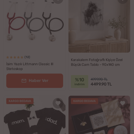
(12)
Karakalem Fotoğraflı Kişiye Özel
İsim Yazılı Littmann Classic III
Büyük Cam Tablo - 90x140 cm
Stetoskop
%10
4999.90 TL
Haber Ver
4499.90 TL
indirim
KARGO BEDAVA
KARGO BEDAVA