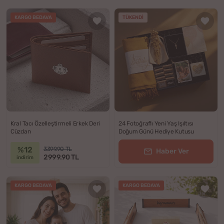
KARGO BEDAVA
TÜKENDI
Kral Tacı Özelleştirmeli Erkek Deri
24 Fotoğraflı Yeni Yaş Işıltısı
Cüzdan
Doğum Günü Hediye Kutusu
%12
3399.90 TL
Haber Ver
2999.90 TL
indirim
KARGO BEDAVA
KARGO BEDAVA