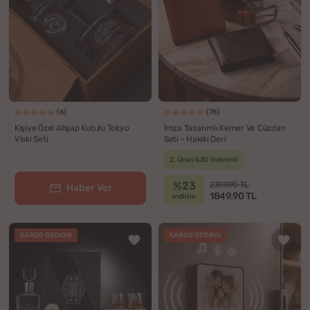
(6)
(78)
Kişiye Özel Ahşap Kutulu Tokyo
İmza Tasarımlı Kemer Ve Cüzdan
Viski Seti
Seti - Hakiki Deri
2. Ürün %30 İndirimli
%23
2399.90 TL
Haber Ver
1849.90 TL
indirim
KARGO BEDAVA
KARGO BEDAVA