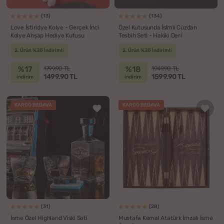
(13)
(134)
Love İstiridye Kolye - Gerçek İnci
Özel Kutusunda İsimli Cüzdan
Kolye Ahşap Hediye Kutusu
Tesbih Seti - Hakiki Deri
2. Ürün %30 İndirimli
2. Ürün %30 İndirimli
%17
%18
1799.90 TL
1949.90 TL
1499.90 TL
1599.90 TL
indirim
indirim
KARGO BEDAVA
KARGO BEDAVA
(31)
(28)
İsme Özel Highland Viski Seti
Mustafa Kemal Atatürk İmzalı İsme