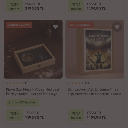
%17
%17
2649.90 TL
1799.90 TL
2199.90 TL
1499.90 TL
indirim
indirim
KARGO BEDAVA
KARGO BEDAVA
(11)
(1)
Kişiye Özel Mesajlı Yılbaşı Hediyesi
Sarı Lacivert Aşk Evladıma Miras
İstiridye Kolye - Gerçek İnci Kolye
Kişiselleştirilebilir Masaüstü Lamba
Ahşap Hediye Kutusu
2. Ürün %30 İndirimli
%17
%17
1799.90 TL
1799.90 TL
1499.90 TL
1499.90 TL
indirim
indirim