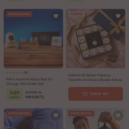
KARGO BEDAVA
TÜKENDI
(8)
Kalbimin İlk Baharı Papatya
Retro Tasarımlı Kişiye Özel 2'li
Tasarımlı Anı Kolye Çikolata Kutusu
Chicago Viski Kadeh Seti
%29
2099.90 TL
Haber Ver
1499.90 TL
indirim
KARGO BEDAVA
KARGO BEDAVA