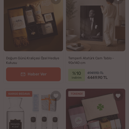
Doğum Günü Kraliçesi Özel Hediye
Temperli Atatürk Cam Tablo -
Kutusu
90x140 cm
%10
4949.90 TL
Haber Ver
4449.90 TL
indirim
KARGO BEDAVA
TÜKENDI