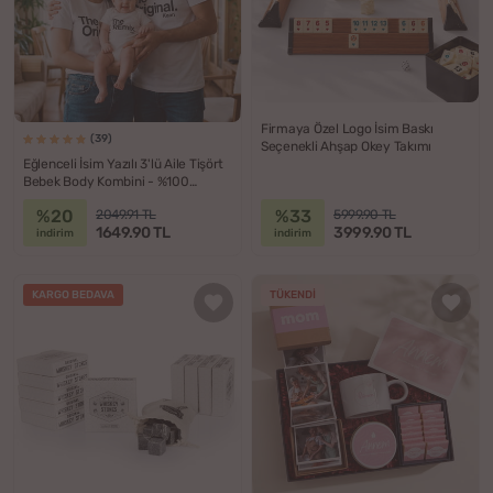
Firmaya Özel Logo İsim Baskı
(39)
Seçenekli Ahşap Okey Takımı
Eğlenceli İsim Yazılı 3'lü Aile Tişört
Bebek Body Kombini - %100
Pamuklu Kumaş
%20
%33
2049.91 TL
5999.90 TL
1649.90 TL
3999.90 TL
indirim
indirim
KARGO BEDAVA
TÜKENDI