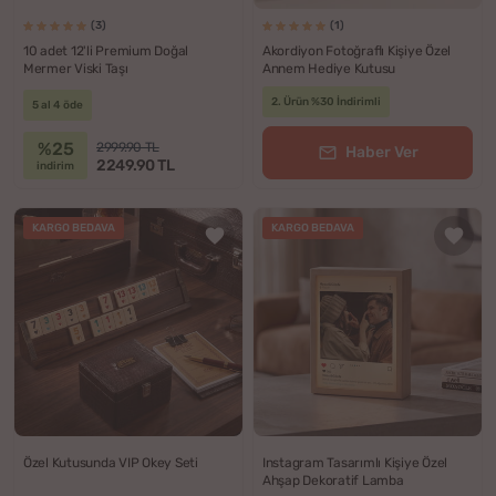
(3)
(1)
10 adet 12'li Premium Doğal
Akordiyon Fotoğraflı Kişiye Özel
Mermer Viski Taşı
Annem Hediye Kutusu
2. Ürün %30 İndirimli
5 al 4 öde
%25
2999.90 TL
Haber Ver
2249.90 TL
indirim
KARGO BEDAVA
KARGO BEDAVA
Özel Kutusunda VIP Okey Seti
Instagram Tasarımlı Kişiye Özel
Ahşap Dekoratif Lamba