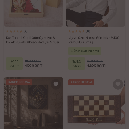
(2)
(8)
Kar Tanesi Kalpli Gümüş Kolye &
Kişiye Özel Nakışlı Gömlek - %100
Çiçek Buketli Ahşap Hediye Kutusu
Pamuklu Kumaş
2. Ürün %30 İndirimli
%11
%14
2249.90 TL
1749.90 TL
1999.90 TL
1499.90 TL
indirim
indirim
KARGO BEDAVA
KARGO BEDAVA