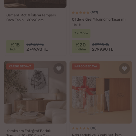
(107)
Osmanlı Motifli İslami Temperli
Çiftlere Özel Yıldönümü Tasarımlı
Cam Tablo - 60x90 cm
Tavla
3 al 2 öde
%15
%20
3249.90 TL
3499.90 TL
2749.90 TL
2799.90 TL
indirim
indirim
KARGO BEDAVA
KARGO BEDAVA
(10)
Karakalem Fotoğraf Baskılı
Rakı Kadehi ve Sürahi Seti İsim
Temperli 70x100 Cam Tablo