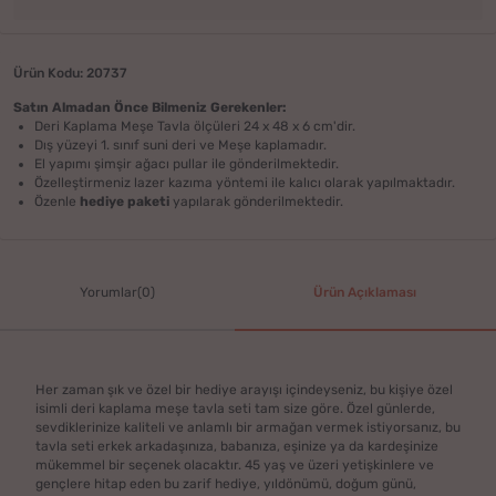
Ürün Kodu: 20737
Satın Almadan Önce Bilmeniz Gerekenler:
Deri Kaplama Meşe Tavla ölçüleri 24 x 48 x 6 cm'dir.
Dış yüzeyi 1. sınıf suni deri ve Meşe kaplamadır.
El yapımı şimşir ağacı pullar ile gönderilmektedir.
Özelleştirmeniz lazer kazıma yöntemi ile kalıcı olarak yapılmaktadır.
Özenle
hediye paketi
yapılarak gönderilmektedir.
Yorumlar(0)
Ürün Açıklaması
Her zaman şık ve özel bir hediye arayışı içindeyseniz, bu kişiye özel
isimli deri kaplama meşe tavla seti tam size göre. Özel günlerde,
sevdiklerinize kaliteli ve anlamlı bir armağan vermek istiyorsanız, bu
tavla seti erkek arkadaşınıza, babanıza, eşinize ya da kardeşinize
mükemmel bir seçenek olacaktır. 45 yaş ve üzeri yetişkinlere ve
gençlere hitap eden bu zarif hediye, yıldönümü, doğum günü,