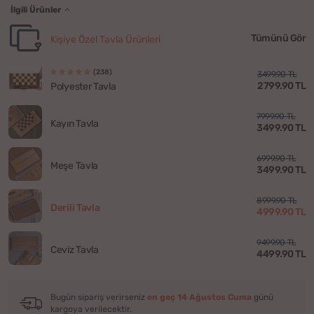
İlgili Ürünler
Tümünü Gör
Kişiye Özel Tavla Ürünleri
(238)
3499.90 TL
2799.90 TL
Polyester Tavla
7999.90 TL
Kayın Tavla
3499.90 TL
6999.90 TL
Meşe Tavla
3499.90 TL
8999.90 TL
Derili Tavla
4999.90 TL
9499.90 TL
Ceviz Tavla
4499.90 TL
Bugün sipariş verirseniz
en geç 14 Ağustos Cuma
günü
kargoya verilecektir.