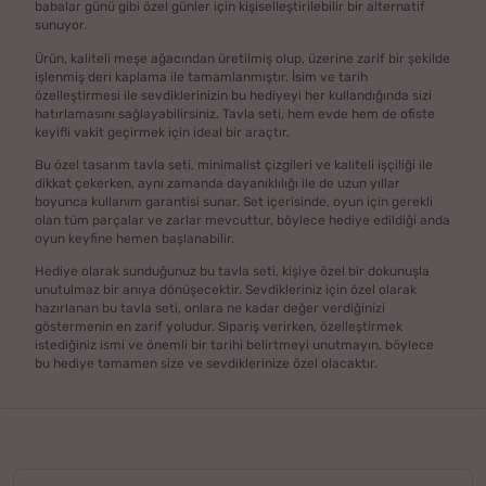
babalar günü gibi özel günler için kişiselleştirilebilir bir alternatif
sunuyor.
Ürün, kaliteli meşe ağacından üretilmiş olup, üzerine zarif bir şekilde
işlenmiş deri kaplama ile tamamlanmıştır. İsim ve tarih
özelleştirmesi ile sevdiklerinizin bu hediyeyi her kullandığında sizi
hatırlamasını sağlayabilirsiniz. Tavla seti, hem evde hem de ofiste
keyifli vakit geçirmek için ideal bir araçtır.
Bu özel tasarım tavla seti, minimalist çizgileri ve kaliteli işçiliği ile
dikkat çekerken, aynı zamanda dayanıklılığı ile de uzun yıllar
boyunca kullanım garantisi sunar. Set içerisinde, oyun için gerekli
olan tüm parçalar ve zarlar mevcuttur, böylece hediye edildiği anda
oyun keyfine hemen başlanabilir.
Hediye olarak sunduğunuz bu tavla seti, kişiye özel bir dokunuşla
unutulmaz bir anıya dönüşecektir. Sevdikleriniz için özel olarak
hazırlanan bu tavla seti, onlara ne kadar değer verdiğinizi
göstermenin en zarif yoludur. Sipariş verirken, özelleştirmek
istediğiniz ismi ve önemli bir tarihi belirtmeyi unutmayın, böylece
bu hediye tamamen size ve sevdiklerinize özel olacaktır.