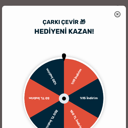
ÇARKI ÇEVIR 🎁
HEDİYENİ KAZAN!
HediyeSepeti
Kişiye Özel Tavla
Kişiselleştirilebilir İsim ve Tarihli
KARGO BEDAVA
%20 İndirim
%10 İndirim
%15 İndirim
50 TL İndirim
200 TL İndirim
100 TL İndirim