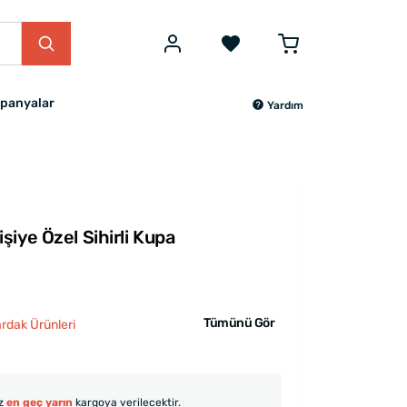
panyalar
Yardım
iye Özel Sihirli Kupa
Tümünü Gör
ardak Ürünleri
iz
en geç yarın
kargoya verilecektir.