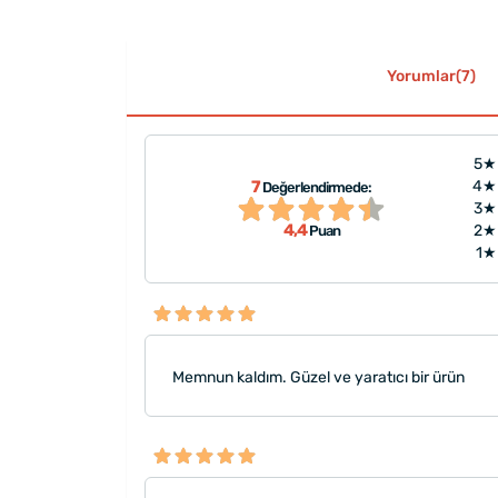
Yorumlar(7)
5★
7
4★
Değerlendirmede:
de ulaştı"
"Güzel tavsi
3★
4,4
2★
Puan
1★
Memnun kaldım. Güzel ve yaratıcı bir ürün