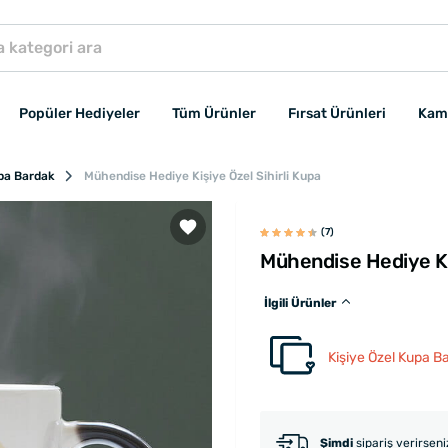
Popüler Hediyeler
Tüm Ürünler
Fırsat Ürünleri
Kam
upa Bardak
Mühendise Hediye Kişiye Özel Sihirli Kupa
(7)
Mühendise Hediye Kiş
İlgili Ürünler
Kişiye Özel Kupa B
Şimdi
sipariş verirsen