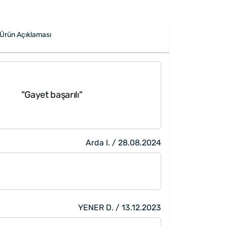
Ürün Açıklaması
"Özenli paket, hı
ayet başarılı"
ederim"
Arda I. / 28.08.2024
YENER D. / 13.12.2023