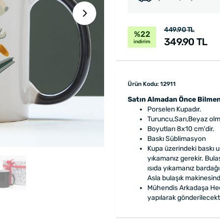
449.90 TL
%22
349.90 TL
indirim
Ürün Kodu: 12911
Satın Almadan Önce Bilmen
Porselen Kupadır.
Turuncu,Sarı,Beyaz olm
Boyutları 8x10 cm'dir.
Baskı Süblimasyon
Kupa üzerindeki baskı uz
yıkamanız gerekir. Bula
ısıda yıkamanız bardağı
Asla bulaşık makinesind
Mühendis Arkadaşa Hedi
yapılarak gönderilecekti