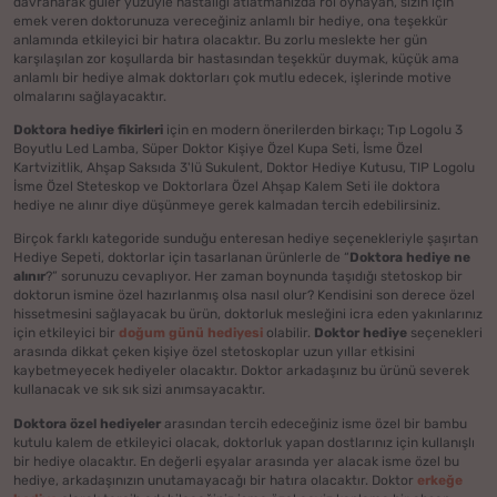
davranarak güler yüzüyle hastalığı atlatmanızda rol oynayan, sizin için
emek veren doktorunuza vereceğiniz anlamlı bir hediye, ona teşekkür
anlamında etkileyici bir hatıra olacaktır. Bu zorlu meslekte her gün
karşılaşılan zor koşullarda bir hastasından teşekkür duymak, küçük ama
anlamlı bir hediye almak doktorları çok mutlu edecek, işlerinde motive
olmalarını sağlayacaktır.
Doktora hediye fikirleri
için en modern önerilerden birkaçı; Tıp Logolu 3
Boyutlu Led Lamba, Süper Doktor Kişiye Özel Kupa Seti, İsme Özel
Kartvizitlik, Ahşap Saksıda 3'lü Sukulent, Doktor Hediye Kutusu, TIP Logolu
İsme Özel Steteskop ve Doktorlara Özel Ahşap Kalem Seti ile doktora
hediye ne alınır diye düşünmeye gerek kalmadan tercih edebilirsiniz.
Birçok farklı kategoride sunduğu enteresan hediye seçenekleriyle şaşırtan
Hediye Sepeti, doktorlar için tasarlanan ürünlerle de “
Doktora hediye ne
alınır
?” sorunuzu cevaplıyor. Her zaman boynunda taşıdığı stetoskop bir
doktorun ismine özel hazırlanmış olsa nasıl olur? Kendisini son derece özel
hissetmesini sağlayacak bu ürün, doktorluk mesleğini icra eden yakınlarınız
için etkileyici bir
doğum günü hediyesi
olabilir.
Doktor hediye
seçenekleri
arasında dikkat çeken kişiye özel stetoskoplar uzun yıllar etkisini
kaybetmeyecek hediyeler olacaktır. Doktor arkadaşınız bu ürünü severek
kullanacak ve sık sık sizi anımsayacaktır.
Doktora özel hediyeler
arasından tercih edeceğiniz isme özel bir bambu
kutulu kalem de etkileyici olacak, doktorluk yapan dostlarınız için kullanışlı
bir hediye olacaktır. En değerli eşyalar arasında yer alacak isme özel bu
hediye, arkadaşınızın unutamayacağı bir hatıra olacaktır. Doktor
erkeğe