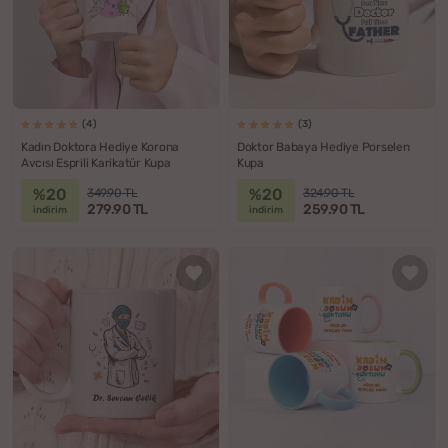
(4)
(3)
Kadın Doktora Hediye Korona
Doktor Babaya Hediye Porselen
Avcısı Esprili Karikatür Kupa
Kupa
%20
%20
349.90 TL
324.90 TL
279.90 TL
259.90 TL
indirim
indirim