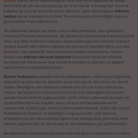
hediye
olarak tercih edebileceğiniz isme özel ceviz kaplama bir ahşap
kartvizitlik de son derece kullanışlı bir ürün olarak, arkadaşınızın severek
kullanacağı eşyalar arasında yerini alacaktır. İsme özel oluşuyla
doktora
hediye
olarak sunduğunuz ürünler ile arkadaşınıza gösterdiğiniz ilgiyi en
güzel şekilde ifade edebilirsiniz.
Sevdiklerinize hediye seçerken onlara hitap etmesine özen gösteriyor
musunuz? Onların mesleklerine, ilgi alanlarına hitap edecek özel hediyelerle
onlar için daha etkileyici hatıralar oluşturabileceğinizin farkında mısınız?
Hediye Sepeti’nden doktor yakınlarınız için tercih edebileceğiniz çok özel
ürünlerle, özel günlerde fark yaratmanın tadına varacaksınız. Hediye
Sepeti’nde
doktora alınacak hediyeler
arayışınızı sonlandırabilecek,
sevdiklerinizi etkileyecek özel ürünlerle kendilerini çok özel ve değerli
hissetmelerini sağlayabileceksiniz.
Doktor hediyeleri
arasından tercih edebileceğiniz, doktora özel figürlerle
tasarlanmış isme özel bir porselen kupa özel günler için harika bir tercih
olabilir. Mesleğine yeni başlayan yakınlarınızı da çok mutlu edecek bu
hediye, işe başlarken motive olmalarını ve sizin desteğinizi en samimi
şekilde hissetmelerini sağlayacaktır. Hatta doktor yakınınızın branşını da
yazdırabileceğiniz bu kupalar, zorlu çalışma şartlarında kısa süreli
molalarında içtikleri çayı, kahveyi daha anlamlı kılacak, onlara her zaman
mesleklerinin önemini ve güzelliğini vurgulayacaktır. Göz doktoru
arkadaşlarınız için hazırlatabileceğiniz renk körlüğü testi görüntülü isme
özel bir kupa sıra dışı bir tercih olacak ve arkadaşınızı çok güldürecektir.
Sevdiklerinizin mesleklerinde yanlarında olduğunuzu hissettirerek onların