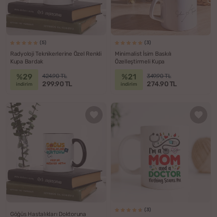
(5)
(3)
Radyoloji Teknikerlerine Özel Renkli
Minimalist İsim Baskılı
Kupa Bardak
Özelleştirmeli Kupa
%29
%21
424.90 TL
349.90 TL
299.90 TL
274.90 TL
indirim
indirim
(3)
Göğüs Hastalıkları Doktoruna