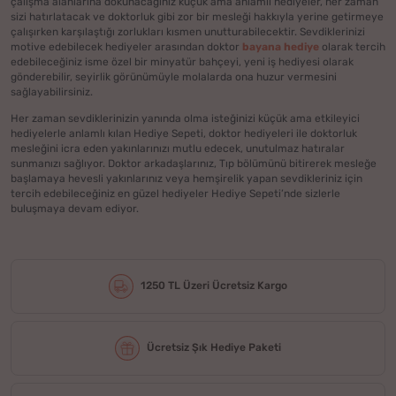
çalışma alanlarına dokunacağınız küçük ama anlamlı hediyeler, her zaman
sizi hatırlatacak ve doktorluk gibi zor bir mesleği hakkıyla yerine getirmeye
çalışırken karşılaştığı zorlukları kısmen unutturabilecektir. Sevdiklerinizi
motive edebilecek hediyeler arasından doktor
bayana hediye
olarak tercih
edebileceğiniz isme özel bir minyatür bahçeyi, yeni iş hediyesi olarak
gönderebilir, seyirlik görünümüyle molalarda ona huzur vermesini
sağlayabilirsiniz.
Her zaman sevdiklerinizin yanında olma isteğinizi küçük ama etkileyici
hediyelerle anlamlı kılan Hediye Sepeti, doktor hediyeleri ile doktorluk
mesleğini icra eden yakınlarınızı mutlu edecek, unutulmaz hatıralar
sunmanızı sağlıyor. Doktor arkadaşlarınız, Tıp bölümünü bitirerek mesleğe
başlamaya hevesli yakınlarınız veya hemşirelik yapan sevdikleriniz için
tercih edebileceğiniz en güzel hediyeler Hediye Sepeti’nde sizlerle
buluşmaya devam ediyor.
1250 TL Üzeri Ücretsiz Kargo
Ücretsiz Şık Hediye Paketi