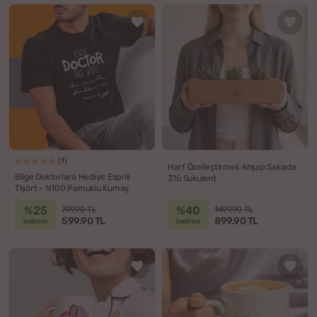
(1)
Harf Özelleştirmeli Ahşap Saksıda
Bilge Doktorlara Hediye Esprili
3'lü Sukulent
Tişört - %100 Pamuklu Kumaş
%25
%40
799.90 TL
1499.90 TL
599.90 TL
899.90 TL
indirim
indirim