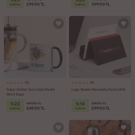
299.90 TL
399.90 TL
indirim
indirim
(3)
(5)
Süper Doktor İsme Özel Renkli
Logo Baskılı Masaüstü Kartvizitlik
Sihirli Kupa
%22
%14
449.90 TL
349.90 TL
349.90 TL
299.90 TL
indirim
indirim