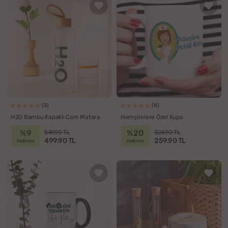
(2)
(8)
H2O Bambu Kapaklı Cam Matara
Hemşirelere Özel Kupa
%9
%20
549.90 TL
324.90 TL
499.90 TL
259.90 TL
indirim
indirim