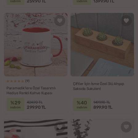
259.90 TL
1399.90 TL
indirim
indirim
(9)
Çiftler İçin İsme Özel 3lü Ahşap
Paramedik'lere Özel Tasarımlı
Saksıda Sukulent
Hediye Renkli Kahve Kupası
%29
%40
424.90 TL
1499.90 TL
299.90 TL
899.90 TL
indirim
indirim