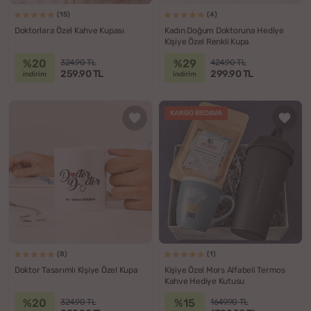
(15)
(4)
Doktorlara Özel Kahve Kupası
Kadın Doğum Doktoruna Hediye
Kişiye Özel Renkli Kupa
%20
%29
324.90 TL
424.90 TL
259.90 TL
299.90 TL
indirim
indirim
KARGO BEDAVA
(8)
(1)
Doktor Tasarımlı Kişiye Özel Kupa
Kişiye Özel Mors Alfabeli Termos
Kahve Hediye Kutusu
%20
%15
324.90 TL
1649.90 TL