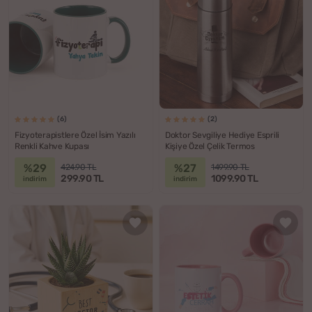
(6)
(2)
Fizyoterapistlere Özel İsim Yazılı
Doktor Sevgiliye Hediye Esprili
Renkli Kahve Kupası
Kişiye Özel Çelik Termos
%29
%27
424.90 TL
1499.90 TL
299.90 TL
1099.90 TL
indirim
indirim