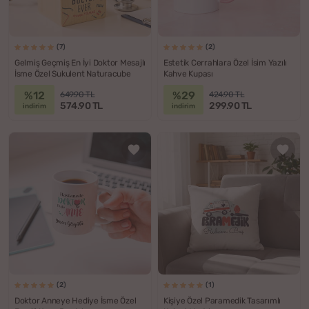
(7)
(2)
Gelmiş Geçmiş En İyi Doktor Mesajlı
Estetik Cerrahlara Özel İsim Yazılı
İsme Özel Sukulent Naturacube
Kahve Kupası
%12
%29
649.90 TL
424.90 TL
574.90 TL
299.90 TL
indirim
indirim
(2)
(1)
Doktor Anneye Hediye İsme Özel
Kişiye Özel Paramedik Tasarımlı