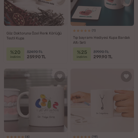
(1)
Göz Doktoruna Özel Renk Körlüğü
Tıp bayramı Hediyesi Kupa Bardak
Testli Kupa
Altı Seti
%20
%25
324.90 TL
399.90 TL
259.90 TL
299.90 TL
indirim
indirim
(6)
(19)