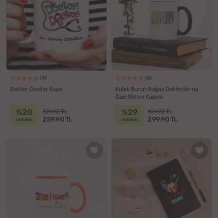
(3)
(6)
Doctor Doctor Kupa
Kulak Burun Boğaz Doktorlarına
Özel Kahve Kupası
%20
%29
324.90 TL
424.90 TL
259.90 TL
299.90 TL
indirim
indirim