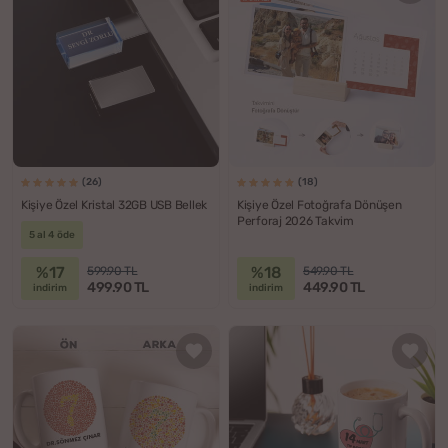
(26)
(18)
Kişiye Özel Kristal 32GB USB Bellek
Kişiye Özel Fotoğrafa Dönüşen
Perforaj 2026 Takvim
5 al 4 öde
%17
%18
599.90 TL
549.90 TL
499.90 TL
449.90 TL
indirim
indirim