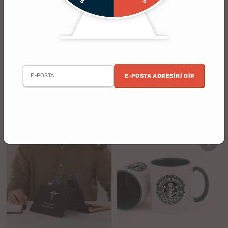
(32)
(65)
Doktor Arkadaşa Hediye Kişiye
Doktora Hediye Tıp Logolu 3
Özel Muayene Işık Kalemi
Boyutlu Led Lamba
E-POSTA ADRESINI GIR
3 al 2 öde
2. Ürün %30 İndirimli
%10
%26
499.90 TL
1349.90 TL
449.90 TL
999.90 TL
indirim
indirim