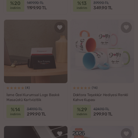
%20
%13
1499.90 TL
399.90 TL
1199.90 TL
349.90 TL
indirim
indirim
(4)
(16)
İsme Özel Kurumsal Logo Baskılı
Doktora Teşekkür Hediyesi Renkli
Masaüstü Kartvizitlik
Kahve Kupası
%14
%29
349.90 TL
424.90 TL
299.90 TL
299.90 TL
indirim
indirim