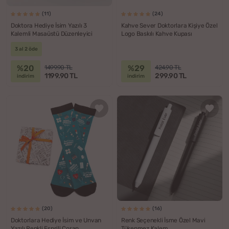
(11)
(24)
Doktora Hediye İsim Yazılı 3
Kahve Sever Doktorlara Kişiye Özel
Kalemli Masaüstü Düzenleyici
Logo Baskılı Kahve Kupası
3 al 2 öde
%20
%29
1499.90 TL
424.90 TL
1199.90 TL
299.90 TL
indirim
indirim
(20)
(16)
Doktorlara Hediye İsim ve Unvan
Renk Seçenekli İsme Özel Mavi
Yazılı Renkli Esprili Çorap
Tükenmez Kalem