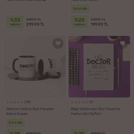
5 al 4 öde
%33
%20
449.90 TL
249.90 TL
299.90 TL
199.90 TL
indirim
indirim
(29)
(1)
Doktora Hediye Özel Porselen
Bilge Doktorlara Özel Tasarımlı
Kahve Kupası
Hediye Not Defteri
5 al 4 öde
%29
%20
424.90 TL
499.90 TL