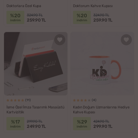
Doktorlara Özel Kupa
Doktorum Kahve Kupası
%20
%20
324.90 TL
324.90 TL
259.90 TL
259.90 TL
indirim
indirim
(11)
(4)
İsme Özel İmza Tasarımlı Masaüstü
Kadın Doğum Uzmanlarına Hediye
Kartvizitlik
Kahve Kupası
%17
%29
299.90 TL
424.90 TL
249.90 TL
299.90 TL
indirim
indirim