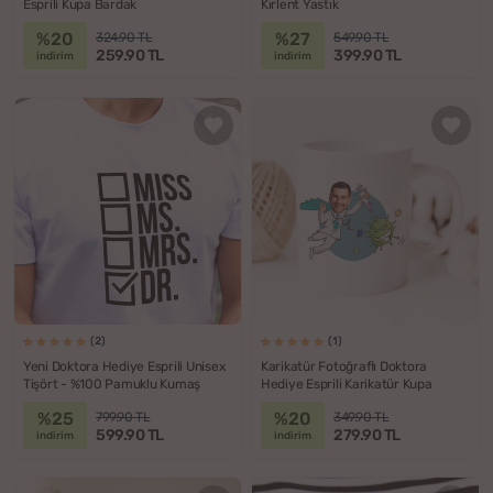
Esprili Kupa Bardak
Kırlent Yastık
%20
%27
324.90 TL
549.90 TL
259.90 TL
399.90 TL
indirim
indirim
(2)
(1)
Yeni Doktora Hediye Esprili Unisex
Karikatür Fotoğraflı Doktora
Tişört - %100 Pamuklu Kumaş
Hediye Esprili Karikatür Kupa
%25
%20
799.90 TL
349.90 TL
599.90 TL
279.90 TL
indirim
indirim