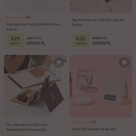
(12)
Diş Hekimlerine Özel İsim Baskılı
Diyetisyene Hediye Renkli Kahve
Defter
Kupası
%29
%20
424.90 TL
499.90 TL
299.90 TL
399.90 TL
indirim
indirim
(11)
Diş Hekimlerine Özel İsim
İsme Özel Kapaklı El Aynası
Özelleştirmeli Masaüstü
Düzenleyici