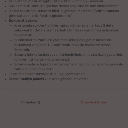
Ürün standı masif ahşaptır 80 x 280 x 55 mm ölçüsündedir.
Sukulent bitki saksıları için hazırlanan boşluklar 55 mm ölçüsündedir.
3 adet saksısında sukulent bitki ile gönderilmektedir. (Stok durumuna
göre sukulent bitki farklılık gösterebilir.)
Sukulent bakımı:
iç ortamda sukulent bitkileri sprey yöntemiyle haftada 2 defa
sulanmalıdır.Dalları uzaması halinde makas yardımıyla uçlarından
budanabilir.
Sukulentlerin uzun süre yaşaması için güneş görür alanlarda
bulunması ve günde 1-2 saat temiz hava ile havalandırılması
önemlidir.
Sulama için kullanılan suyun dinlendirilmiş olmasına özen gösteriniz
(bitkilerinizi klordan korumalısınız).
Sulama sadece toprağı nemlendirme amaçlıdır bu nedenle sprey ile
kullanımı önerilmektedir.
Tasarımlar lazer teknolojisi ile uygulanmaktadır.
Özenle
hediye paketi
yapılarak gönderilmektedir.
Yorumlar(0)
Ürün Açıklaması