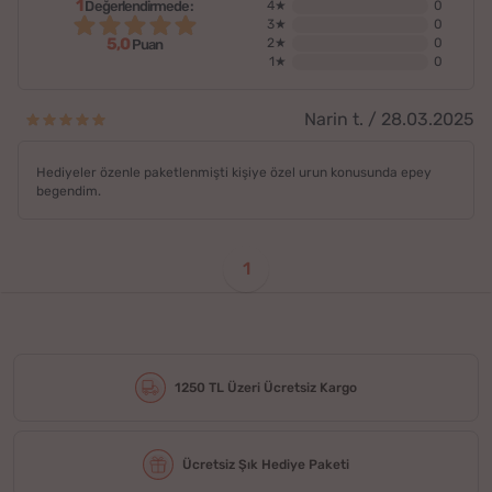
1
Değerlendirmede:
4★
0
3★
0
5,0
2★
0
Puan
1★
0
Narin t. / 28.03.2025
Hediyeler özenle paketlenmişti kişiye özel urun konusunda epey
begendim.
1
1250 TL Üzeri Ücretsiz Kargo
Ücretsiz Şık Hediye Paketi