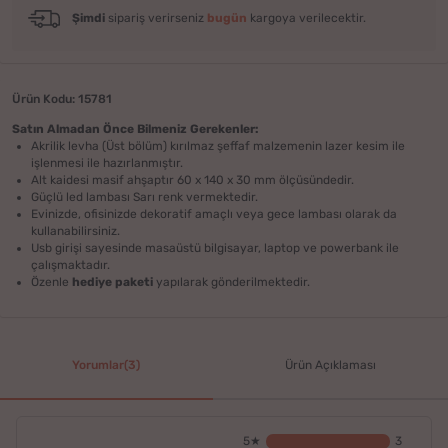
Şimdi
sipariş verirseniz
bugün
kargoya verilecektir.
Ürün Kodu: 15781
Satın Almadan Önce Bilmeniz Gerekenler:
Akrilik levha (Üst bölüm) kırılmaz şeffaf malzemenin lazer kesim ile
işlenmesi ile hazırlanmıştır.
Alt kaidesi masif ahşaptır 60 x 140 x 30 mm ölçüsündedir.
Güçlü led lambası Sarı renk vermektedir.
Evinizde, ofisinizde dekoratif amaçlı veya gece lambası olarak da
kullanabilirsiniz.
Usb girişi sayesinde masaüstü bilgisayar, laptop ve powerbank ile
çalışmaktadır.
Özenle
hediye paketi
yapılarak gönderilmektedir.
Yorumlar(3)
Ürün Açıklaması
5★
3