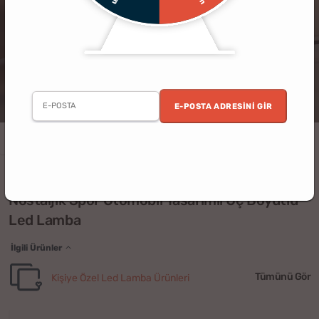
E-POSTA ADRESINI GIR
Çocuk
Arabalar
(3)
Nostaljik Spor Otomobil Tasarımlı Üç Boyutlu
Led Lamba
İlgili Ürünler
Tümünü Gör
Kişiye Özel Led Lamba Ürünleri