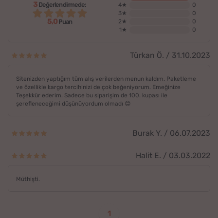
3
Değerlendirmede:
4★
0
3★
0
5,0
2★
0
Puan
1★
0
Türkan Ö. / 31.10.2023
Sitenizden yaptığım tüm alış verilerden menun kaldım. Paketleme
ve özellikle kargo tercihinizi de çok beğeniyorum. Emeğinize
Teşekkür ederim. Sadece bu siparişim de 100. kupası ile
şerefleneceğimi düşünüyordum olmadı 😔
Burak Y. / 06.07.2023
Halit E. / 03.03.2022
Müthişti.
1