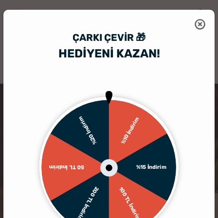
ÇARKI ÇEVIR 🎁
HEDİYENİ KAZAN!
HediyeSepeti
Kişiye Özel Led Lamba
Nostaljik Spor Otomobil Tasar
%20 İndirim
%10 İndirim
%15 İndirim
50 TL İndirim
200 TL İndirim
100 TL İndirim