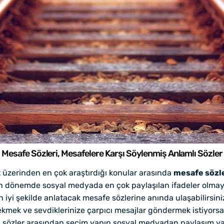
Mesafe Sözleri, Mesafelere Karşı Söylenmiş Anlamlı Sözler
et üzerinden en çok araştırdığı konular arasında
mesafe sözl
on dönemde sosyal medyada en çok paylaşılan ifadeler olmay
 iyi şekilde anlatacak mesafe sözlerine anında ulaşabilirsi
mek ve sevdiklerinize çarpıcı mesajlar göndermek istiyors
gili sözler arasından seçim yapıp sosyal medyadan paylaşım ya