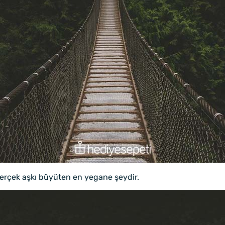
erçek aşkı büyüten en yegane şeydir.