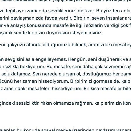
zi değil aynı zamanda sevdiklerinizi de üzer. Bu yüzden anla
lerini paylaşmanızda fayda vardır. Birbirini seven insanlar 
abır ve anlayış konusunda mesafe ile ilgili sözlerin verdiği ço
arak sevdiklerinizin duymasını isteyebilirsiniz.
ynı gökyüzü altında olduğumuzu bilmek, aramızdaki mesafeyi b
an sevgisini asla engelleyemez. Her gün, seni düşünerek ve s
ırsızlıkla bekliyorum. Bu mesafe, seni daha çok sevmemi sağ
 soluklatamaz. Sen nerede olursan ol, dostluğumuz her zam
nü her zaman hissediyorum. Birbirimizi görmese de, kalbim
z arasındaki mesafeleri hissediyorum. En kısa mesafeler bile,
indeki sessizliktir. Yakın olmamıza rağmen, kalplerimizin ko
lanlar, bu konuda sosyal medya üzerinden paylaşım yaparak 