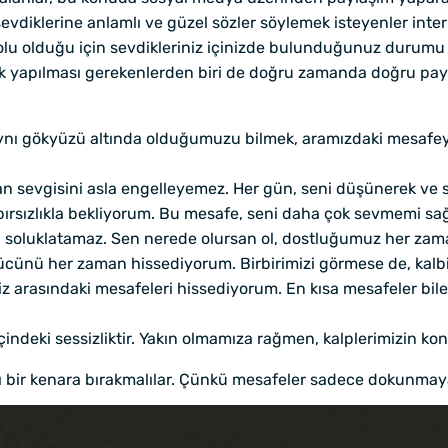
iklerine anlamlı ve güzel sözler söylemek isteyenler interne
olu olduğu için sevdikleriniz içinizde bulunduğunuz durumu ç
 çok yapılması gerekenlerden biri de doğru zamanda doğru pay
ynı gökyüzü altında olduğumuzu bilmek, aramızdaki mesafeyi b
an sevgisini asla engelleyemez. Her gün, seni düşünerek ve s
ırsızlıkla bekliyorum. Bu mesafe, seni daha çok sevmemi sağ
 soluklatamaz. Sen nerede olursan ol, dostluğumuz her zam
nü her zaman hissediyorum. Birbirimizi görmese de, kalbim
z arasındaki mesafeleri hissediyorum. En kısa mesafeler bile,
indeki sessizliktir. Yakın olmamıza rağmen, kalplerimizin ko
 bir kenara bırakmalılar. Çünkü mesafeler sadece dokunmay