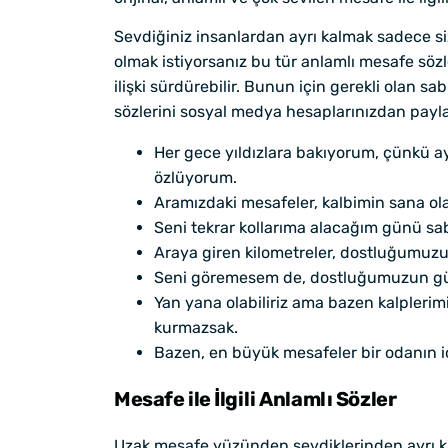
Sevdiğiniz insanlardan ayrı kalmak sadece si
olmak istiyorsanız bu tür anlamlı mesafe söz
ilişki sürdürebilir. Bunun için gerekli olan s
sözlerini sosyal medya hesaplarınızdan paylaş
Her gece yıldızlara bakıyorum, çünkü a
özlüyorum.
Aramızdaki mesafeler, kalbimin sana ol
Seni tekrar kollarıma alacağım günü sab
Araya giren kilometreler, dostluğumuzu
Seni göremesem de, dostluğumuzun gücü
Yan yana olabiliriz ama bazen kalplerimi
kurmazsak.
Bazen, en büyük mesafeler bir odanın iç
Mesafe ile İlgili Anlamlı Sözler
Uzak mesafe yüzünden sevdiklerinden ayrı ka