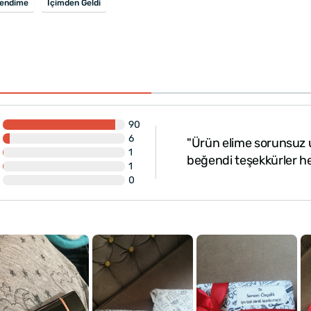
endime
İçimden Geldi
90
6
ızlı parmak izi kalan
"Ürün elime sorunsuz u
1
beğendi teşekkürler he
1
0