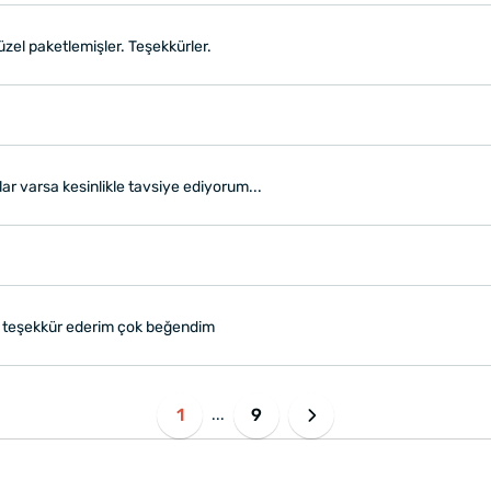
üzel paketlemişler. Teşekkürler.
r varsa kesinlikle tavsiye ediyorum...
ok teşekkür ederim çok beğendim
1
9
...