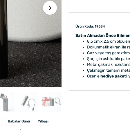
Ürün Kodu: 19584
Satın Almadan Önce Bilmen
8,5 cm x 2,5 cm ölçüleri
Dokunmatik ekranı ile r
Gaz veya taş gerektirmey
Şarj için usb kablo pake
Metal çakmak rezistans
Çakmağın tamamı metal
Özenle
hediye paketi
y
Babalar Günü
Yılbaşı