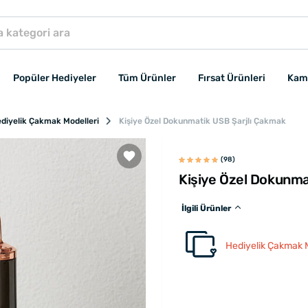
Popüler Hediyeler
Tüm Ürünler
Fırsat Ürünleri
Kam
diyelik Çakmak Modelleri
Kişiye Özel Dokunmatik USB Şarjlı Çakmak
(98)
Kişiye Özel Dokunma
İlgili Ürünler
Hediyelik Çakmak M