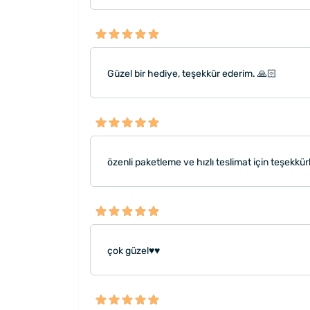
Güzel bir hediye, teşekkür ederim. 🙏🏻
özenli paketleme ve hızlı teslimat için teşekkürl
çok güzel♥️♥️