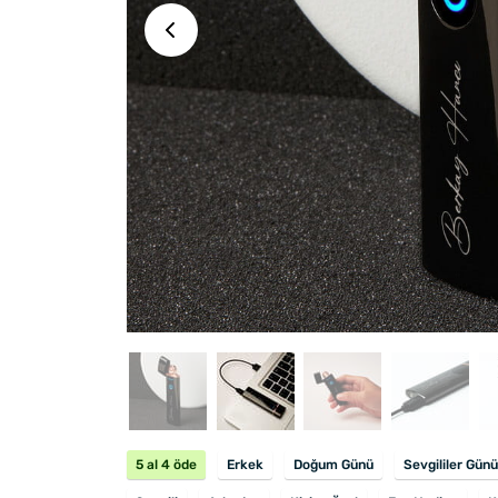
5 al 4 öde
Erkek
Doğum Günü
Sevgililer Günü