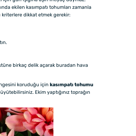
aşında ekilen kasımpatı tohumları zamanla
 kriterlere dikkat etmek gerekir:
tın.
üstüne birkaç delik açarak buradan hava
engesini koruduğu için
kasımpatı tohumu
büyütebilirsiniz. Ekim yaptığınız toprağın