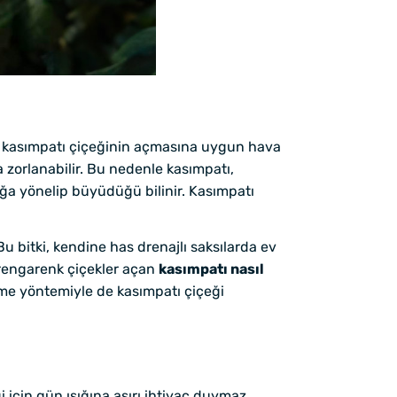
e kasımpatı çiçeğinin açmasına uygun hava
a zorlanabilir. Bu nedenle kasımpatı,
ığa yönelip büyüdüğü bilinir. Kasımpatı
Bu bitki, kendine has drenajlı saksılarda ev
a rengarenk çiçekler açan
kasımpatı nasıl
eme yöntemiyle de kasımpatı çiçeği
 için gün ışığına aşırı ihtiyaç duymaz.