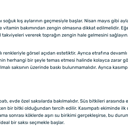
soğuk kış aylarının geçmesiyle başlar. Nisan mayıs gibi ay
ve vitamin bakımından zengin olmasına dikkat edilmelidir. Eğ
takviyeleri vererek toprağın zengin hale gelmesini sağlayın.
klı renkleriyle görsel açıdan estetiktir. Ayrıca etrafına devam
inin herhangi bir şeyle temas etmesi halinde kolayca zarar 
malı saksının üzerinde baskı bulunmamalıdır. Ayrıca kasımpat
atı, evde özel saksılarda bakılmalıdır. Süs bitkileri arasında e
en bir bitki olduğundan tercih edilir. Kasımpatı ekiminde ilk
lama sonrası köklerde aşırı su birikimi gerçekleşirse, bu duru
eal bir saksı seçmekle başlar.