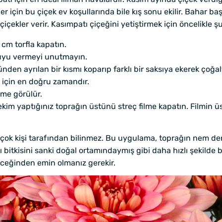
r için bu çiçek ev koşullarında bile kış sonu ekilir. Bahar b
içekler verir. Kasımpatı çiçeğini yetiştirmek için öncelikle şu
 cm torfla kapatın.
suyu vermeyi unutmayın.
den ayrılan bir kısmı koparıp farklı bir saksıya ekerek çoğal
 için en doğru zamandır.
me görülür.
kim yaptığınız toprağın üstünü streç filme kapatın. Filmin 
k çok kişi tarafından bilinmez. Bu uygulama, toprağın nem d
 bitkisini sanki doğal ortamındaymış gibi daha hızlı şekilde 
leceğinden emin olmanız gerekir.