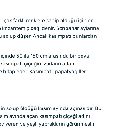
rı çok farklı renklere sahip olduğu için en
e krizantem çiçeği denir. Sonbahar aylarına
ğu solup düşer. Ancak kasımpatı bunlardan
ıl içinde 50 ila 150 cm arasında bir boya
an kasımpatı çiçeğini zorlanmadan
e hitap eder. Kasımpatı, papatyagiller
inin solup öldüğü kasım ayında açmasıdır. Bu
 kasım ayında açan kasımpatı çiçeği adını
oy veren ve yeşil yaprakların görünmesini