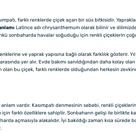
mpatı, farklı renklerde çiçek açan bir süs bitkisidir. Yaprakla
anlamı
Latince adı chrysanthemum olarak bilinir ve dilimizd
Çünkü sonbaharda havalar soğuduğu için renkli çiçeklerin ço
 renklerine ve yaprak yapısına bağlı olarak farklılık gösterir. Y
er arasında yer alır. Evde bakımı sanıldığından daha kolay ol
dan olan bu çiçek, farklı renklerde olduğundan herkesin zevkin
 anlam vardır. Kasımpatı denmesinin sebebi, renkli çiçekler
çin farklı özelliklere sahiptir. Sonbaharın gelişi ile birlikte
arda açmasıyla alakalıdır. İyi bakıldığı zaman kısa sürede b
.