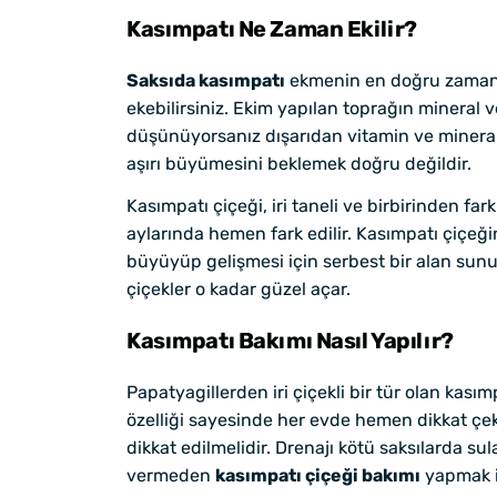
Kasımpatı Ne Zaman Ekilir?
Saksıda kasımpatı
ekmenin en doğru zamanı 
ekebilirsiniz. Ekim yapılan toprağın mineral 
düşünüyorsanız dışarıdan vitamin ve mineral 
aşırı büyümesini beklemek doğru değildir.
Kasımpatı çiçeği, iri taneli ve birbirinden far
aylarında hemen fark edilir. Kasımpatı çiçeğ
büyüyüp gelişmesi için serbest bir alan sunul
çiçekler o kadar güzel açar.
Kasımpatı Bakımı Nasıl Yapılır?
Papatyagillerden iri çiçekli bir tür olan kasımp
özelliği sayesinde her evde hemen dikkat çek
dikkat edilmelidir. Drenajı kötü saksılarda su
vermeden
kasımpatı çiçeği bakımı
yapmak id