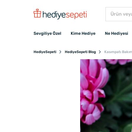
Sevgiliye Özel
Kime Hediye
Ne Hediyesi
HediyeSepeti
HediyeSepeti Blog
Kasımpatı Bakım 