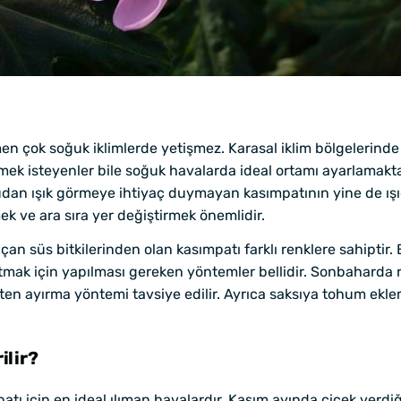
n çok soğuk iklimlerde yetişmez. Karasal iklim bölgelerind
irmek isteyenler bile soğuk havalarda ideal ortamı ayarlamakt
oğrudan ışık görmeye ihtiyaç duymayan kasımpatının yine de ış
 ve ara sıra yer değiştirmek önemlidir.
çan süs bitkilerinden olan kasımpatı farklı renklere sahiptir. 
ğaltmak için yapılması gereken yöntemler bellidir. Sonbahard
en ayırma yöntemi tavsiye edilir. Ayrıca saksıya tohum ekl
ilir?
tı için en ideal ılıman havalardır. Kasım ayında çiçek verdiği