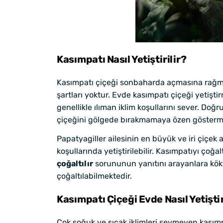
Kasımpatı Nasıl Yetiştirilir?
Kasımpatı çiçeği sonbaharda açmasına rağme
şartları yoktur. Evde kasımpatı çiçeği yetişt
genellikle ılıman iklim koşullarını sever. D
çiçeğini gölgede bırakmamaya özen göstermek
Papatyagiller ailesinin en büyük ve iri çiçek a
koşullarında yetiştirilebilir. Kasımpatıyı ço
çoğaltılır
sorununun yanıtını arayanlara kökt
çoğaltılabilmektedir.
Kasımpatı Çiçeği Evde Nasıl Yetiştir
Çok soğuk ve sıcak iklimleri sevmeyen kasımpa