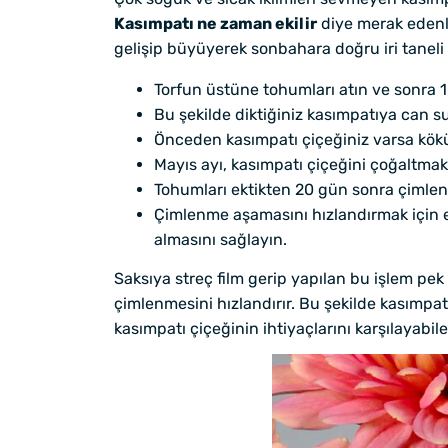
Kasımpatı ne zaman ekilir
diye merak edenle
gelişip büyüyerek sonbahara doğru iri taneli ç
Torfun üstüne tohumları atın ve sonra 1
Bu şekilde diktiğiniz kasımpatıya can 
Önceden kasımpatı çiçeğiniz varsa kökün
Mayıs ayı, kasımpatı çiçeğini çoğaltmak
Tohumları ektikten 20 gün sonra çimlen
Çimlenme aşamasını hızlandırmak için e
almasını sağlayın.
Saksıya streç film gerip yapılan bu işlem pe
çimlenmesini hızlandırır. Bu şekilde kasımpatı
kasımpatı çiçeğinin ihtiyaçlarını karşılayabi