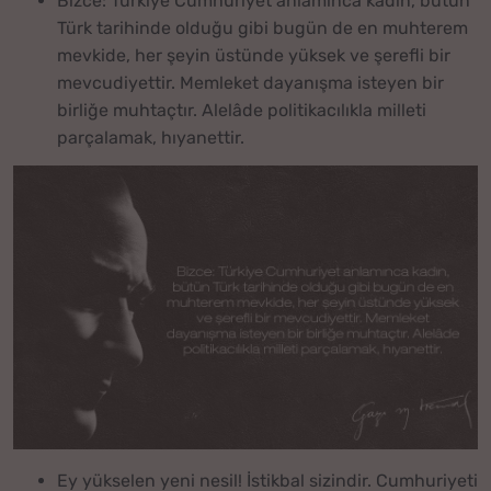
Bizce: Türkiye Cumhuriyet anlamınca kadın, bütün
Türk tarihinde olduğu gibi bugün de en muhterem
mevkide, her şeyin üstünde yüksek ve şerefli bir
mevcudiyettir. Memleket dayanışma isteyen bir
birliğe muhtaçtır. Alelâde politikacılıkla milleti
parçalamak, hıyanettir.
Ey yükselen yeni nesil! İstikbal sizindir. Cumhuriyeti