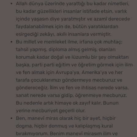
Allah dünya üzerinde yarattığı bu kadar nimetleri,
bu kadar güzellikleri insanlar istifade etsin, varlık
içinde yaşasın diye yaratmıştır ve azamî derecede
faydalanabilmek için de, bütün yaratıklardan
esirgediği zekâyı, akıllı insanlara vermiştir.
Bu millet ve memleket ilme, irfana çok muhtaç;
tahsil yapmış, diploma almış gelmiş, olanları
korumak kadar doğal ve lüzumlu bir şey olmaktan
başka, parti parti eğitim ve öğretim görmek için ilim
ve fen almak için Avrupa’ya, Amerika’ya ve her
tarafa çocuklarımızı göndermeye mecburuz ve
göndereceğiz. İlim ve fen ve ihtisas nerede varsa,
sanat nerede varsa gidip, öğrenmeye mecburuz.
Bu nedenle artık himaye ok zayıf kalır. Bunun
yerine mecburiyet geçerli olur.
Ben, manevî miras olarak hiç bir ayet, hiçbir
dogma, hiçbir donmuş ve kalıplaşmış kural
bırakmıyorum. Benim manevî mirasım ilim ve