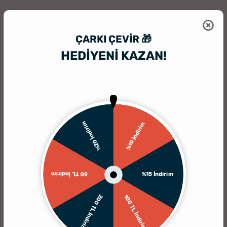
ÇARKI ÇEVIR 🎁
HEDİYENİ KAZAN!
HediyeSepeti
HediyeSepeti Blog
Atatürk Sözleri - Spor, Bilim, Cumhu
%20 İndirim
%10 İndirim
%15 İndirim
50 TL İndirim
200 TL İndirim
100 TL İndirim