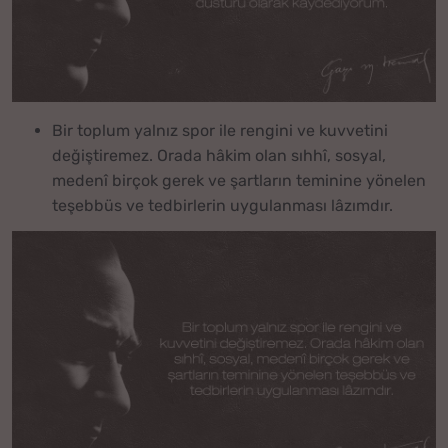
Bir toplum yalnız spor ile rengini ve kuvvetini
değiştiremez. Orada hâkim olan sıhhî, sosyal,
medenî birçok gerek ve şartların teminine yönelen
teşebbüs ve tedbirlerin uygulanması lâzımdır.