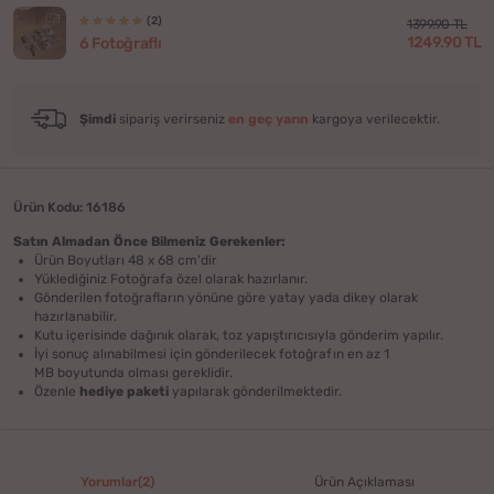
(2)
1399.90 TL
1249.90 TL
6 Fotoğraflı
Şimdi
sipariş verirseniz
en geç yarın
kargoya verilecektir.
Ürün Kodu: 16186
Satın Almadan Önce Bilmeniz Gerekenler:
Ürün Boyutları 48 x 68 cm'dir
Yüklediğiniz Fotoğrafa özel olarak hazırlanır.
Gönderilen fotoğrafların yönüne göre yatay yada dikey olarak
hazırlanabilir.
Kutu içerisinde dağınık olarak, toz yapıştırıcısıyla gönderim yapılır.
İyi sonuç alınabilmesi için gönderilecek fotoğrafın en az 1
MB boyutunda olması gereklidir.
Özenle
hediye paketi
yapılarak gönderilmektedir.
Yorumlar(2)
Ürün Açıklaması