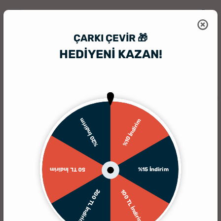
ÇARKI ÇEVIR 🎁
HEDİYENİ KAZAN!
HediyeSepeti
Kişiye Özel Puzzle
1000 Parça 6'lı Fotoğraf Kolajlı Pu
%20 İndirim
%10 İndirim
%15 İndirim
50 TL İndirim
200 TL İndirim
100 TL İndirim