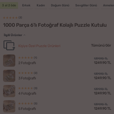
3 al 2 öde
Erkek
Kadın
Doğum Günü
Sevgililer Günü
Annele
(2)
1000 Parça 6'lı Fotoğraf Kolajlı Puzzle Kutulu
İlgili Ürünler
Tümünü Gör
Kişiye Özel Puzzle Ürünleri
(1)
1399.90 TL
1249.90 TL
2 Fotoğraflı
(2)
1399.90 TL
1249.90 TL
3 Fotoğraflı
(3)
1399.90 TL
1249.90 TL
4 Fotoğraflı
(5)
1399.90 TL
1249.90 TL
5 Fotoğraflı