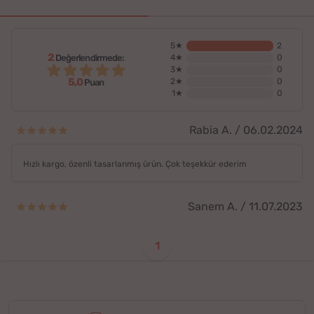
5★
2
2
Değerlendirmede:
4★
0
3★
0
5,0
2★
0
Puan
1★
0
Rabia A. / 06.02.2024
Hızlı kargo, özenli tasarlanmış ürün. Çok teşekkür ederim
Sanem A. / 11.07.2023
1