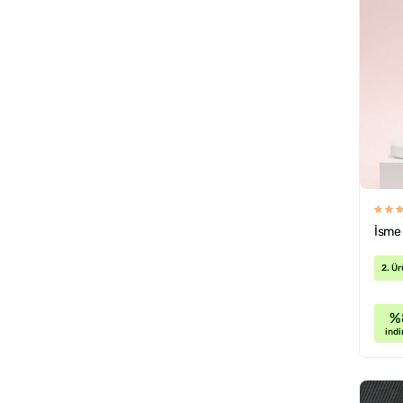
İsme
2. Ür
%
indi