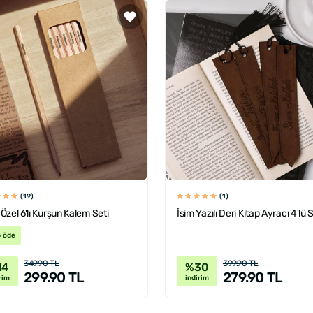
(19)
(1)
Özel 6'lı Kurşun Kalem Seti
İsim Yazılı Deri Kitap Ayracı 4'lü 
4 öde
349.90 TL
399.90 TL
14
%30
299.90 TL
279.90 TL
rim
indirim