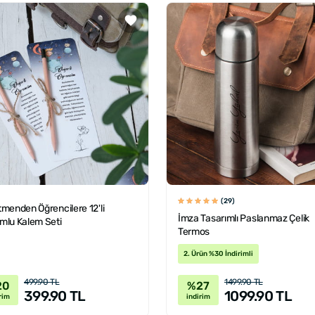
(29)
menden Öğrencilere 12'li
İmza Tasarımlı Paslanmaz Çelik
mlu Kalem Seti
Termos
2. Ürün %30 İndirimli
499.90 TL
1499.90 TL
20
%27
399.90 TL
1099.90 TL
rim
indirim