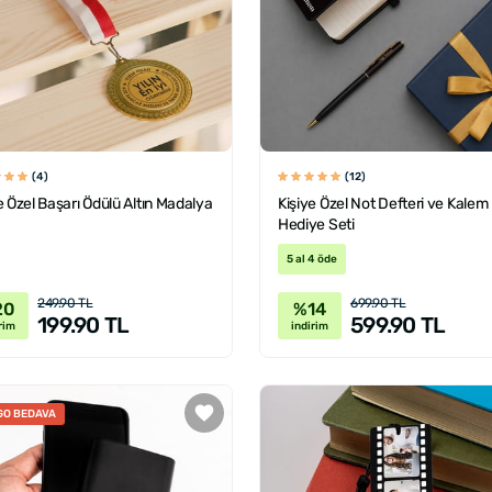
(4)
(12)
e Özel Başarı Ödülü Altın Madalya
Kişiye Özel Not Defteri ve Kalem
Hediye Seti
5 al 4 öde
249.90 TL
699.90 TL
20
%14
199.90 TL
599.90 TL
rim
indirim
GO BEDAVA