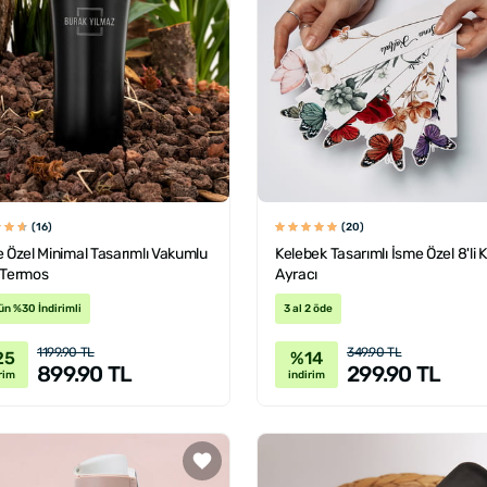
(16)
(20)
e Özel Minimal Tasarımlı Vakumlu
Kelebek Tasarımlı İsme Özel 8'li K
 Termos
Ayracı
ün %30 İndirimli
3 al 2 öde
1199.90 TL
349.90 TL
25
%14
899.90 TL
299.90 TL
rim
indirim