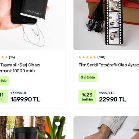
(16)
(378)
 Taşınabilir Şarj Cihazı
Film Şeridi Fotoğraflı Kitap Ayrac
rbank 10000 mAh
3 al 2 öde
2 öde
1799.90 TL
299.90 TL
11
%23
1599.90 TL
229.90 TL
rim
indirim