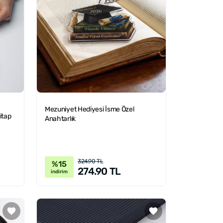
Mezuniyet Hediyesi İsme Özel
itap
Anahtarlık
324.90 TL
%15
274.90 TL
indirim