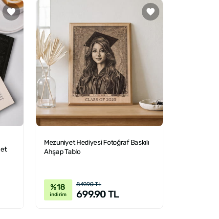
Mezuniyet Hediyesi Fotoğraf Baskılı
Set
Ahşap Tablo
849.90 TL
%18
699.90 TL
indirim