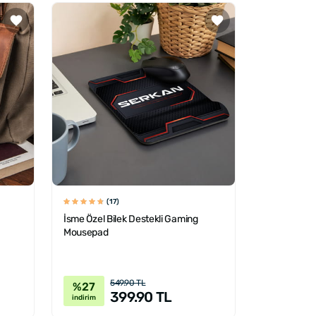
(17)
İsme Özel Bilek Destekli Gaming
Mousepad
549.90 TL
%27
399.90 TL
indirim