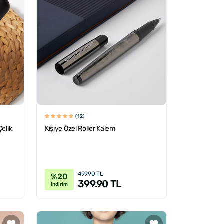
(12)
Çelik
Kişiye Özel Roller Kalem
499.90 TL
%20
399.90 TL
indirim