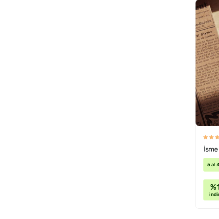
İsme 
5 al 
%
indi