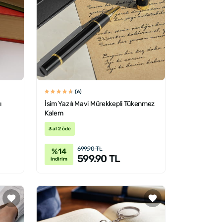
(6)
ı
İsim Yazılı Mavi Mürekkepli Tükenmez
Kalem
3 al 2 öde
699.90 TL
%14
599.90 TL
indirim