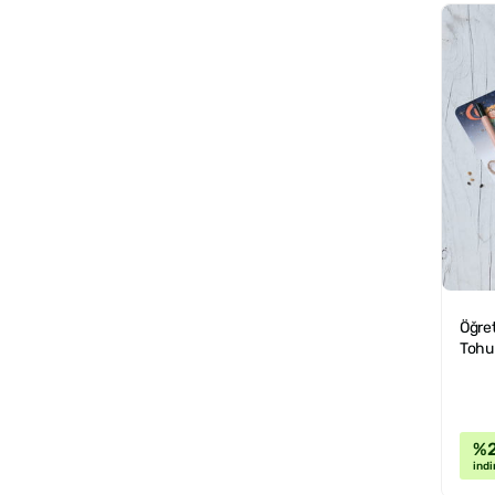
Öğret
Tohu
%
indi