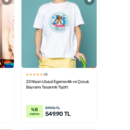
(1)
23 Nisan Ulusal Egemenlik ve Çocuk
Bayramı Tasarımlı Tişört
599.90 TL
%8
549.90 TL
indirim