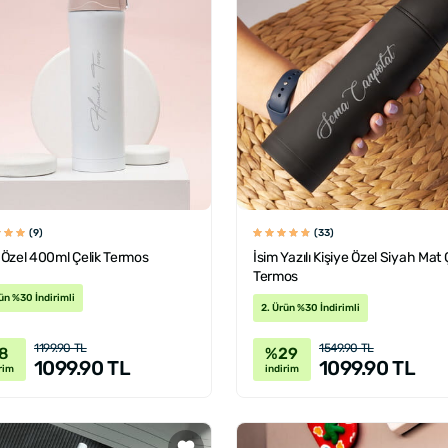
(9)
(33)
 Özel 400ml Çelik Termos
İsim Yazılı Kişiye Özel Siyah Mat 
Termos
ün %30 İndirimli
2. Ürün %30 İndirimli
1199.90 TL
1549.90 TL
8
%29
1099.90 TL
1099.90 TL
rim
indirim