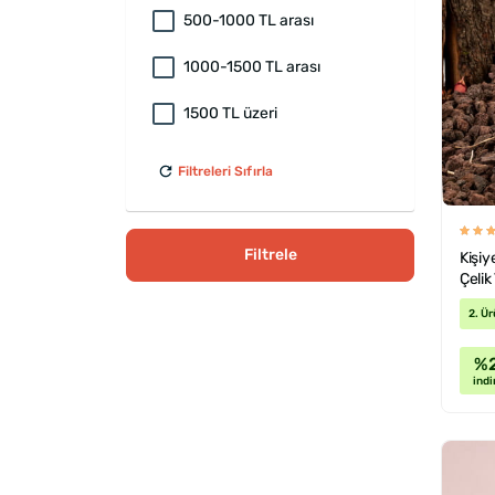
500-1000 TL arası
1000-1500 TL arası
1500 TL üzeri
Filtreleri Sıfırla
Filtrele
Kişiy
Çelik
2. Ür
%
indi