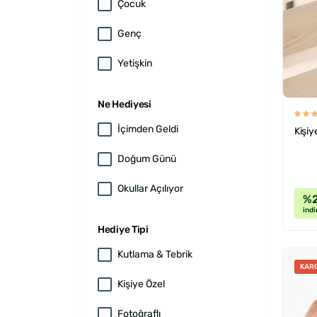
Çocuk
Genç
Yetişkin
Ne Hediyesi
İçimden Geldi
Kişiy
Doğum Günü
Okullar Açılıyor
%
indi
Hediye Tipi
Kutlama & Tebrik
KAR
Kişiye Özel
Fotoğraflı