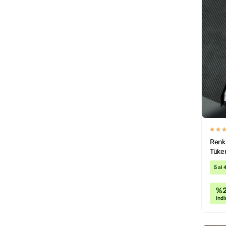
Renk 
Tüke
5 al 
%
indi