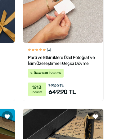
(3)
Parti ve Etkinliklere Özel Fotoğraf ve
İsim Özelleştirmeli Geçici Dövme
2. Ürün %30 İndirimli
749.90 TL
%13
649.90 TL
indirim