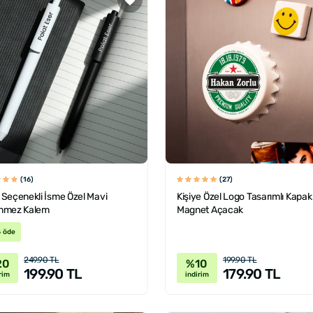
(16)
(27)
Seçenekli İsme Özel Mavi
Kişiye Özel Logo Tasarımlı Kapak
nmez Kalem
Magnet Açacak
4 öde
249.90 TL
199.90 TL
20
%10
199.90 TL
179.90 TL
rim
indirim