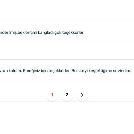
önderilmiş,beklentimi karşıladı,çok teşekkürler
an kaldım. Emeğiniz için teşekkürler. Bu siteyi keşfettiğime sevindim.
1
2