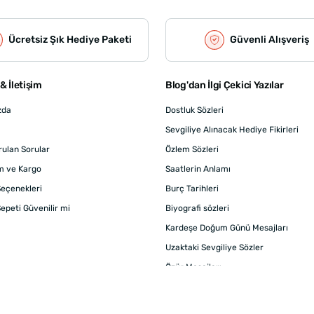
Ücretsiz Şık Hediye Paketi
Güvenli Alışveriş
& İletişim
Blog'dan İlgi Çekici Yazılar
zda
Dostluk Sözleri
Sevgiliye Alınacak Hediye Fikirleri
rulan Sorular
Özlem Sözleri
m ve Kargo
Saatlerin Anlamı
eçenekleri
Burç Tarihleri
epeti Güvenilir mi
Biyografi sözleri
Kardeşe Doğum Günü Mesajları
Uzaktaki Sevgiliye Sözler
Özür Mesajları
Değer Sözleri