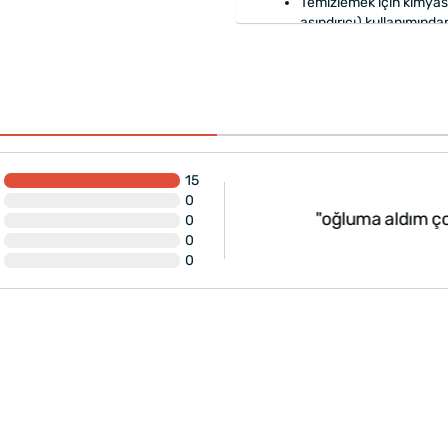
Temizlemek için kimyasa
aşındırıcı) kullanımında
Özenle
hediye paketi
y
15
0
inden pipetli olsa daha
"oğluma aldım ço
0
0
0