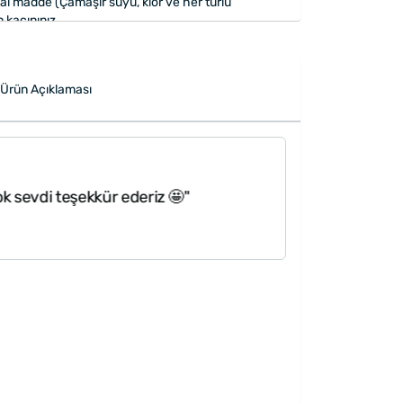
l madde (Çamaşır suyu, klor ve her türlü
n kaçınınız.
apılarak gönderilmektedir.
Ürün Açıklaması
k sevdi teşekkür ederiz 🤩"