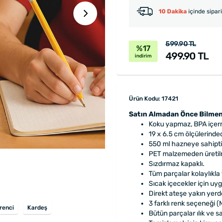
10 Dakika
içinde sipar
599.90 TL
%17
499.90 TL
indirim
Ürün Kodu: 17421
Satın Almadan Önce Bilmen
Koku yapmaz, BPA içerme
19 x 6.5 cm ölçülerinded
550 ml hazneye sahipti
PET malzemeden üretilm
Sızdırmaz kapaklı.
Tüm parçalar kolaylıkla 
Sıcak içecekler için uyg
Direkt ateşe yakın yerd
3 farklı renk seçeneği (
renci
Kardeş
Bütün parçalar ılık ve sa