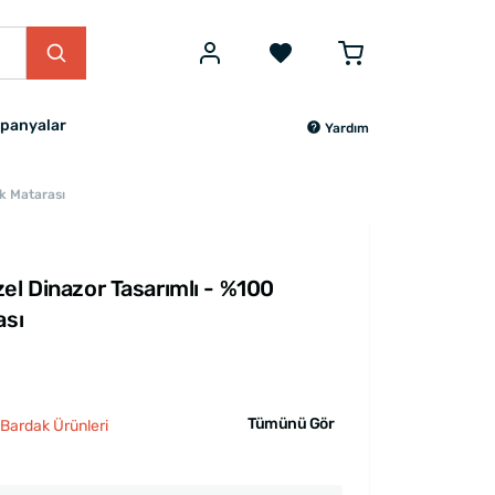
panyalar
Yardım
uk Matarası
el Dinazor Tasarımlı - %100
ası
Tümünü Gör
 Bardak Ürünleri