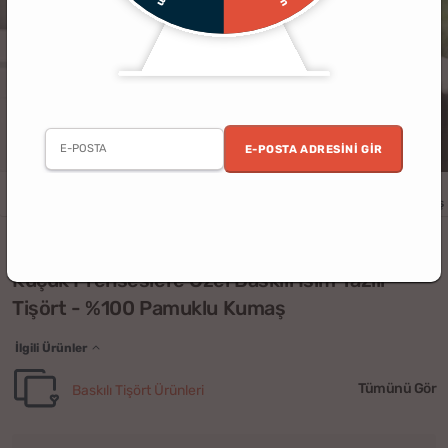
E-POSTA ADRESINI GIR
Kadın
Doğum Günü
Yılbaşı
Çocuk
Ev
Kişiye Özel
Kardeş
(6)
Küçük Prenseslere Özel Baskılı İsim Yazılı
Tişört - %100 Pamuklu Kumaş
İlgili Ürünler
Tümünü Gör
Baskılı Tişört Ürünleri