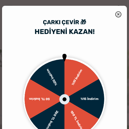
ÇARKI ÇEVIR 🎁
HEDİYENİ KAZAN!
HediyeSepeti
Baskılı Tişört
Küçük Prenseslere Özel Baskılı İsim Yaz
%20 İndirim
%10 İndirim
%15 İndirim
50 TL İndirim
200 TL İndirim
100 TL İndirim