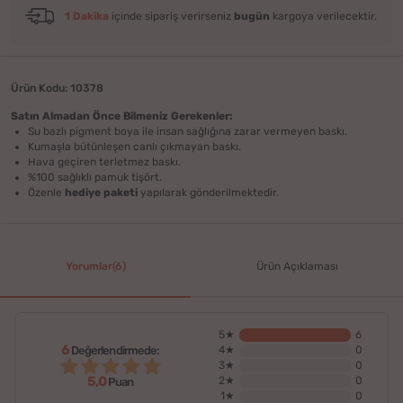
1 Dakika
içinde sipariş verirseniz
bugün
kargoya verilecektir.
Ürün Kodu: 10378
Satın Almadan Önce Bilmeniz Gerekenler:
Su bazlı pigment boya ile insan sağlığına zarar vermeyen baskı.
Kumaşla bütünleşen canlı çıkmayan baskı.
Hava geçiren terletmez baskı.
%100 sağlıklı pamuk tişört.
Özenle
hediye paketi
yapılarak gönderilmektedir.
Yorumlar(6)
Ürün Açıklaması
5★
6
6
Değerlendirmede:
4★
0
3★
0
5,0
2★
0
Puan
1★
0