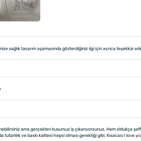
ize sağlık tasarım aşamasında gösterdiğiniz ilgi için ayrıca teşekkür ed
e
nebilirsiniz ama gerçekten kusursuz iş çıkarıyorsunuz. Hem oldukça şeffaf
a tutarlılık ve baskı kalitesi hepsi olması gerektiği gibi. Kısacası I love