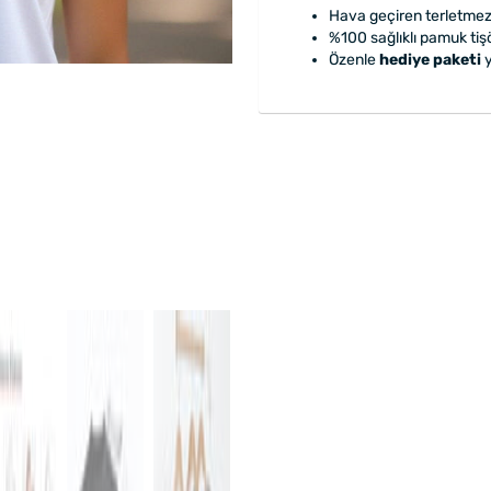
Hava geçiren terletmez
%100 sağlıklı pamuk tişö
Özenle
hediye paketi
y