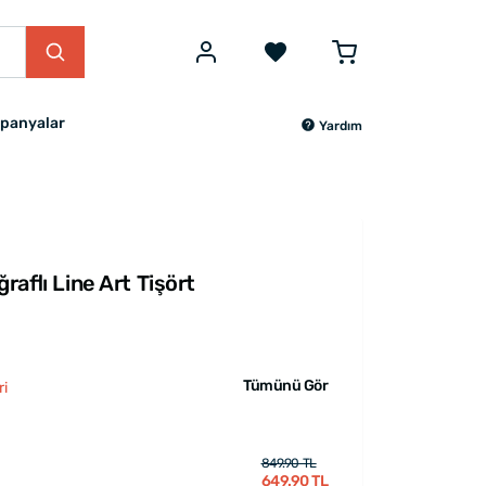
panyalar
Yardım
ğraflı Line Art Tişört
Tümünü Gör
ri
849.90 TL
649.90 TL