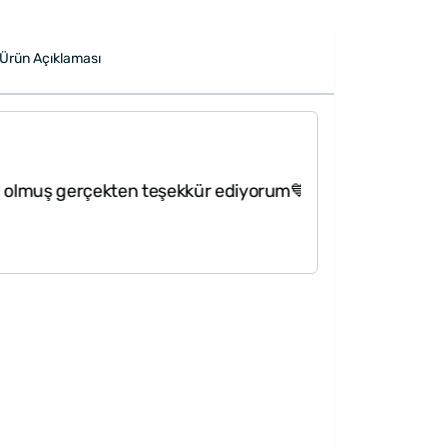
Ürün Açıklaması
"Tişört kalitesi 
çekten teşekkür ediyorum💙🖤"
alabilirsiniz, a
sadece baskıda d