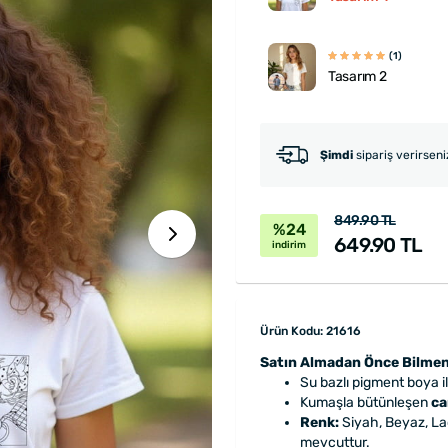
(1)
Tasarım 2
Şimdi
sipariş verirsen
849.90 TL
%24
649.90 TL
indirim
Ürün Kodu: 21616
Satın Almadan Önce Bilmen
Su bazlı pigment boya i
Kumaşla bütünleşen
ca
Renk:
Siyah, Beyaz, Lac
mevcuttur.