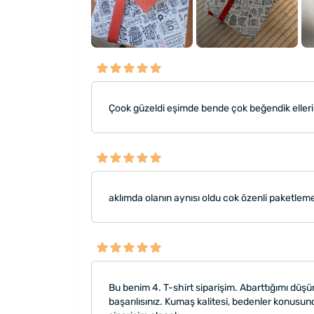
Çook güzeldi eşimde bende çok beğendik ellerin
aklımda olanın aynısı oldu cok özenli paketlem
Bu benim 4. T-shirt siparişim. Abarttığımı düşü
başarılısınız. Kumaş kalitesi, bedenler konusund