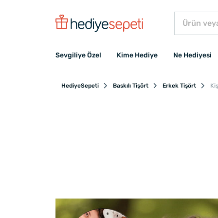
Sevgiliye Özel
Kime Hediye
Ne Hediyesi
HediyeSepeti
Baskılı Tişört
Erkek Tişört
Kiş