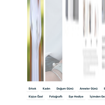
Erkek
Kadın
Doğum Günü
Anneler Günü
Kişiye Özel
Fotoğraflı
Eşe Hediye
İçimden Ge