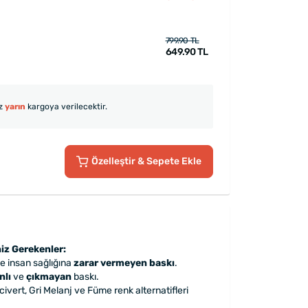
799.90 TL
649.90 TL
iz
yarın
kargoya verilecektir.
Özelleştir
& Sepete Ekle
iz Gerekenler:
le insan sağlığına
zarar vermeyen baskı
.
nlı
ve
çıkmayan
baskı.
ivert, Gri Melanj ve Füme renk alternatifleri