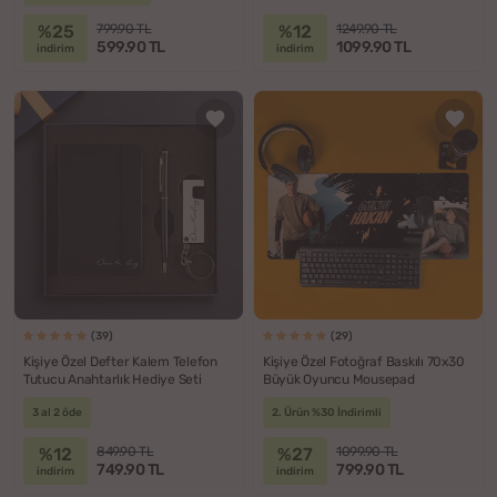
%25
%12
799.90 TL
1249.90 TL
599.90 TL
1099.90 TL
indirim
indirim
(39)
(29)
Kişiye Özel Defter Kalem Telefon
Kişiye Özel Fotoğraf Baskılı 70x30
Tutucu Anahtarlık Hediye Seti
Büyük Oyuncu Mousepad
3 al 2 öde
2. Ürün %30 İndirimli
%12
%27
849.90 TL
1099.90 TL
749.90 TL
799.90 TL
indirim
indirim