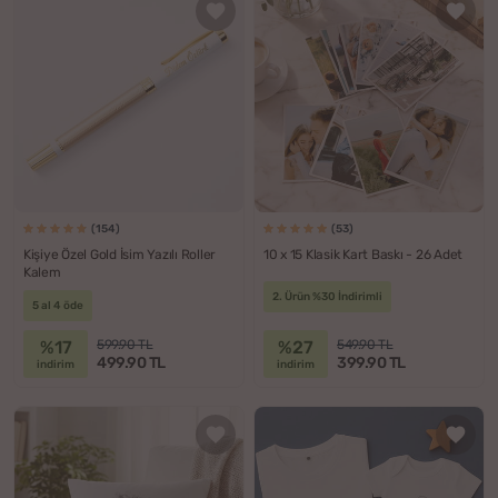
(154)
(53)
Kişiye Özel Gold İsim Yazılı Roller
10 x 15 Klasik Kart Baskı - 26 Adet
Kalem
2. Ürün %30 İndirimli
5 al 4 öde
%17
%27
599.90 TL
549.90 TL
499.90 TL
399.90 TL
indirim
indirim