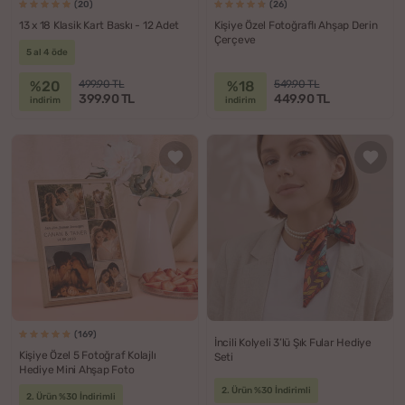
(20)
(26)
13 x 18 Klasik Kart Baskı - 12 Adet
Kişiye Özel Fotoğraflı Ahşap Derin
Çerçeve
5 al 4 öde
%20
%18
499.90 TL
549.90 TL
399.90 TL
449.90 TL
indirim
indirim
(169)
İncili Kolyeli 3’lü Şık Fular Hediye
Kişiye Özel 5 Fotoğraf Kolajlı
Seti
Hediye Mini Ahşap Foto
2. Ürün %30 İndirimli
2. Ürün %30 İndirimli