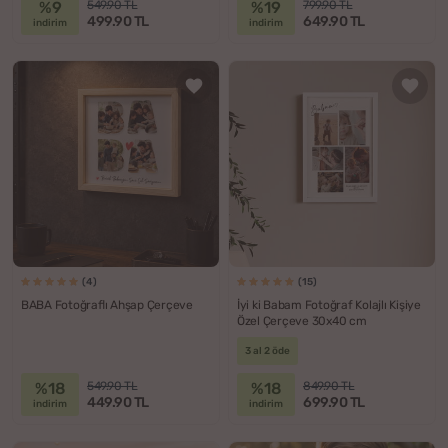
%9
%19
549.90 TL
799.90 TL
499.90 TL
649.90 TL
indirim
indirim
(4)
(15)
BABA Fotoğraflı Ahşap Çerçeve
İyi ki Babam Fotoğraf Kolajlı Kişiye
Özel Çerçeve 30x40 cm
3 al 2 öde
%18
%18
549.90 TL
849.90 TL
449.90 TL
699.90 TL
indirim
indirim