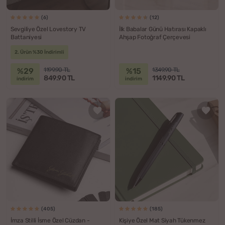
(6)
(12)
Sevgiliye Özel Lovestory TV
İlk Babalar Günü Hatırası Kapaklı
Battaniyesi
Ahşap Fotoğraf Çerçevesi
2. Ürün %30 İndirimli
%29
%15
1199.90 TL
1349.90 TL
849.90 TL
1149.90 TL
indirim
indirim
(405)
(185)
İmza Stilli İsme Özel Cüzdan -
Kişiye Özel Mat Siyah Tükenmez