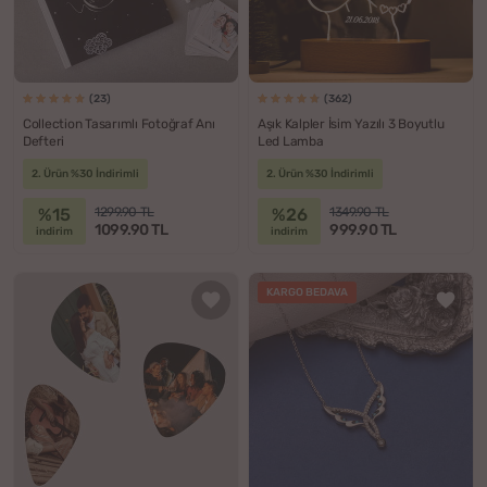
(23)
(362)
Collection Tasarımlı Fotoğraf Anı
Aşık Kalpler İsim Yazılı 3 Boyutlu
Defteri
Led Lamba
2. Ürün %30 İndirimli
2. Ürün %30 İndirimli
%15
%26
1299.90 TL
1349.90 TL
1099.90 TL
999.90 TL
indirim
indirim
KARGO BEDAVA