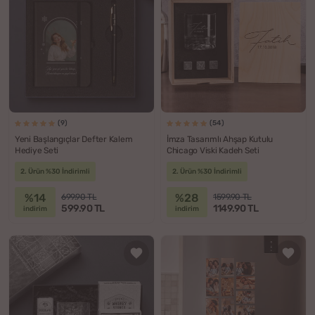
(9)
(54)
Yeni Başlangıçlar Defter Kalem
İmza Tasarımlı Ahşap Kutulu
Hediye Seti
Chicago Viski Kadeh Seti
2. Ürün %30 İndirimli
2. Ürün %30 İndirimli
%14
%28
699.90 TL
1599.90 TL
599.90 TL
1149.90 TL
indirim
indirim