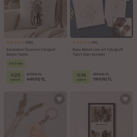
(235)
(10)
Karakalem Tasarımlı Fotoğraf
Baba Bebek Line Art Fotoğraflı
Baskılı Yastık
Tişört Zıbın Kombini
3 al 2 öde
%25
%14
599.90 TL
1399.90 TL
449.90 TL
1199.90 TL
indirim
indirim