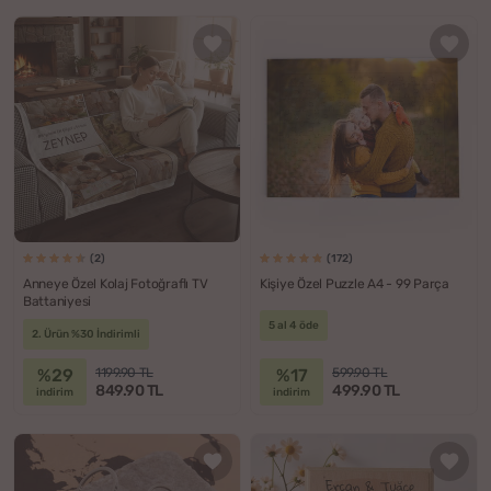
(2)
(172)
Anneye Özel Kolaj Fotoğraflı TV
Kişiye Özel Puzzle A4 - 99 Parça
Battaniyesi
5 al 4 öde
2. Ürün %30 İndirimli
%29
%17
1199.90 TL
599.90 TL
849.90 TL
499.90 TL
indirim
indirim