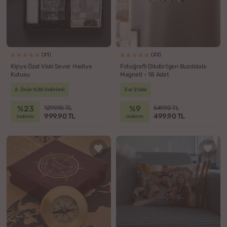
(21)
(23)
Kişiye Özel Viski Sever Hediye
Fotoğraflı Dikdörtgen Buzdolabı
Kutusu
Magneti - 18 Adet
2. Ürün %30 İndirimli
3 al 2 öde
%23
%9
1299.90 TL
549.90 TL
999.90 TL
499.90 TL
indirim
indirim