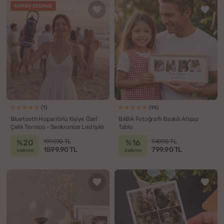
KARGO BEDAVA
(1)
(95)
Bluetooth Hoparlörlü Kişiye Özel
BABA Fotoğraflı Baskılı Ahşap
Çelik Termos - Senkronize Led Işıklı
Tablo
%20
%16
1999.90 TL
949.90 TL
1599.90 TL
799.90 TL
indirim
indirim