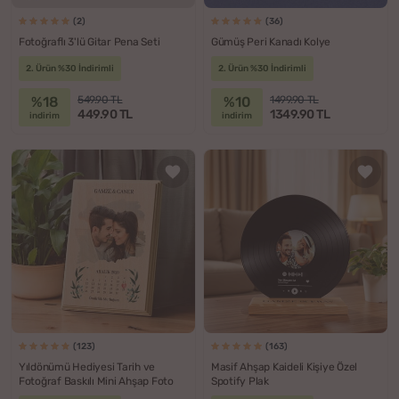
(2)
(36)
Fotoğraflı 3'lü Gitar Pena Seti
Gümüş Peri Kanadı Kolye
2. Ürün %30 İndirimli
2. Ürün %30 İndirimli
%18
%10
549.90 TL
1499.90 TL
449.90 TL
1349.90 TL
indirim
indirim
(123)
(163)
Yıldönümü Hediyesi Tarih ve
Masif Ahşap Kaideli Kişiye Özel
Fotoğraf Baskılı Mini Ahşap Foto
Spotify Plak