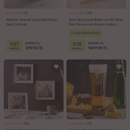
(7)
(14)
Atatürk Tasarım Seçenekli Metal
İsme Özel Çiçek Buket ve 100 Dilde
Gazlı Çakmak
Seni Seviyorum Kolyeli Hediye
Kutusu
2. Ürün %30 İndirimli
%27
%12
549.90 TL
1699.90 TL
399.90 TL
1499.90 TL
indirim
indirim
(11)
(11)