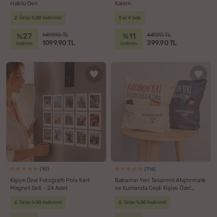
Hakiki Deri
Kalem
2. Ürün %30 İndirimli
5 al 4 öde
%27
%11
1499.90 TL
449.90 TL
1099.90 TL
399.90 TL
indirim
indirim
(10)
(116)
Kişiye Özel Fotoğraflı Pola Kart
Babamın Yeri Tasarımlı Atıştırmalık
Magnet Seti - 24 Adet
ve Kumanda Cepli Kişiye Özel
Yastık
2. Ürün %30 İndirimli
2. Ürün %30 İndirimli