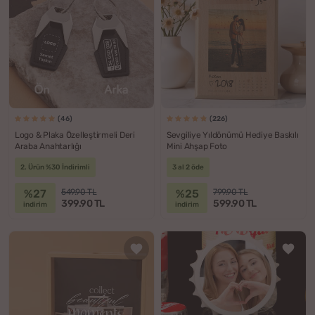
(46)
(226)
Logo & Plaka Özelleştirmeli Deri
Sevgiliye Yıldönümü Hediye Baskılı
Araba Anahtarlığı
Mini Ahşap Foto
2. Ürün %30 İndirimli
3 al 2 öde
%27
%25
549.90 TL
799.90 TL
399.90 TL
599.90 TL
indirim
indirim