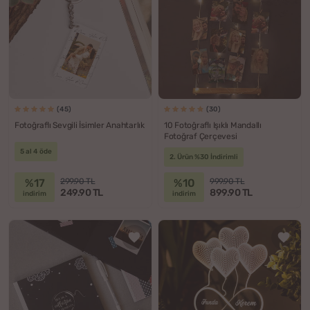
(45)
(30)
Fotoğraflı Sevgili İsimler Anahtarlık
10 Fotoğraflı Işıklı Mandallı
Fotoğraf Çerçevesi
5 al 4 öde
2. Ürün %30 İndirimli
%17
%10
299.90 TL
999.90 TL
249.90 TL
899.90 TL
indirim
indirim