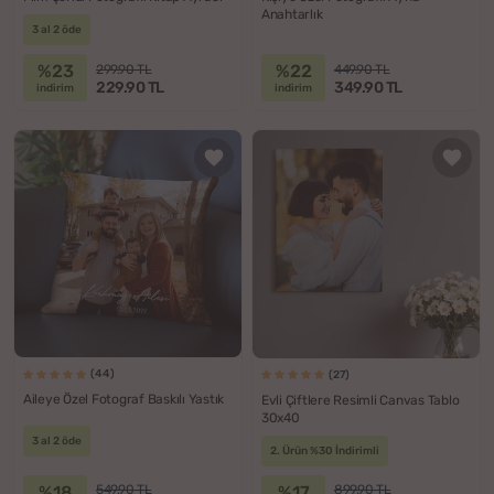
Anahtarlık
3 al 2 öde
%23
%22
299.90 TL
449.90 TL
229.90 TL
349.90 TL
indirim
indirim
(44)
(27)
Aileye Özel Fotograf Baskılı Yastık
Evli Çiftlere Resimli Canvas Tablo
30x40
3 al 2 öde
2. Ürün %30 İndirimli
%18
%17
549.90 TL
899.90 TL