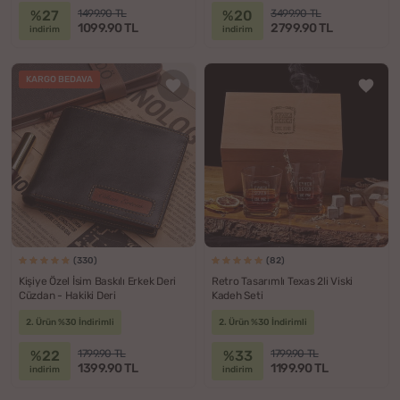
%27
%20
1499.90 TL
3499.90 TL
1099.90 TL
2799.90 TL
indirim
indirim
KARGO BEDAVA
(330)
(82)
Kişiye Özel İsim Baskılı Erkek Deri
Retro Tasarımlı Texas 2li Viski
Cüzdan - Hakiki Deri
Kadeh Seti
2. Ürün %30 İndirimli
2. Ürün %30 İndirimli
%22
%33
1799.90 TL
1799.90 TL
1399.90 TL
1199.90 TL
indirim
indirim