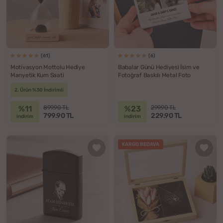
(61)
(6)
Motivasyon Mottolu Hediye
Babalar Günü Hediyesi İsim ve
Manyetik Kum Saati
Fotoğraf Baskılı Metal Foto
2. Ürün %30 İndirimli
%11
%23
899.90 TL
299.90 TL
799.90 TL
229.90 TL
indirim
indirim
KARGO BEDAVA