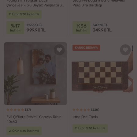
Fotoğraflı Yapışkan Duvar
Sevgiliye Doğum Günü Hediyesi
Çerçevesi - 3lü Beyaz Paspartulu
Prag Bira Bardağı
Çerçeve
2. Ürün %30 İndirimli
%17
%36
1199.90 TL
549.90 TL
999.90 TL
349.90 TL
indirim
indirim
KARGO BEDAVA
(37)
(238)
Evli Çiftlere Resimli Canvas Tablo
İsme Özel Tavla
40x60
2. Ürün %30 İndirimli
2. Ürün %30 İndirimli