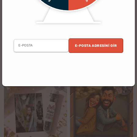
(11)
Sevgiliye Hediye Fotoğraflı
Sonsuz Aşk İncisi Kolye - Çiçek
Hoparlör & Ses Kayıt Özellikli Müzik
Buketli Zarif Hediye Kutusu
Çalar Sihirli Magnet
E-POSTA ADRESINI GIR
3 al 2 öde
%17
%20
1199.90 TL
1999.90 TL
999.90 TL
1599.90 TL
indirim
indirim