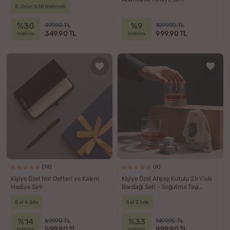
2. Ürün %30 İndirimli
%30
%9
499.90 TL
1099.90 TL
349.90 TL
999.90 TL
indirim
indirim
(12)
(8)
Kişiye Özel Not Defteri ve Kalem
Kişiye Özel Ahşap Kutulu 2'li Viski
Hediye Seti
Bardağı Seti - Soğutma Taşı
Hediyeli
5 al 4 öde
3 al 2 öde
%14
%33
699.90 TL
1499.90 TL
599.90 TL
999.90 TL
indirim
indirim