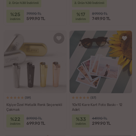
2. Ürün %30 İndirimli
2. Ürün %30 İndirimli
%25
%17
799.90 TL
899.90 TL
599.90 TL
749.90 TL
indirim
indirim
(59)
(57)
Kişiye Özel Metalik Renk Seçenekli
10x10 Kare Kart Foto Baskı - 12
Çakmak
Adet
%22
%33
899.90 TL
449.90 TL
699.90 TL
299.90 TL
indirim
indirim