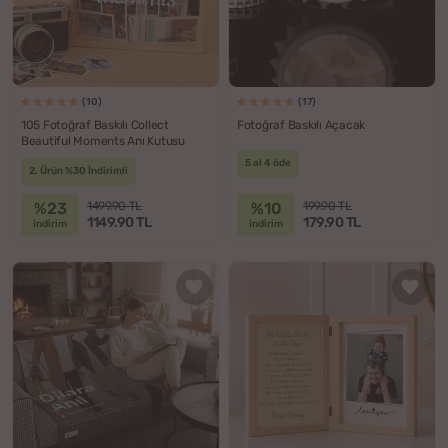
(10)
(17)
105 Fotoğraf Baskılı Collect
Fotoğraf Baskılı Açacak
Beautiful Moments Anı Kutusu
5 al 4 öde
2. Ürün %30 İndirimli
%23
%10
1499.90 TL
199.90 TL
1149.90 TL
179.90 TL
indirim
indirim