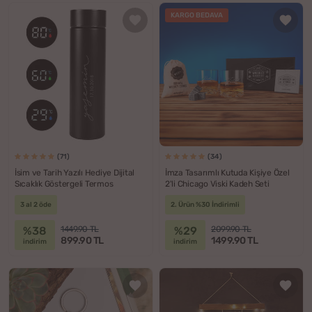
KARGO BEDAVA
(71)
(34)
İsim ve Tarih Yazılı Hediye Dijital
İmza Tasarımlı Kutuda Kişiye Özel
Sıcaklık Göstergeli Termos
2'li Chicago Viski Kadeh Seti
3 al 2 öde
2. Ürün %30 İndirimli
%38
%29
1449.90 TL
2099.90 TL
899.90 TL
1499.90 TL
indirim
indirim