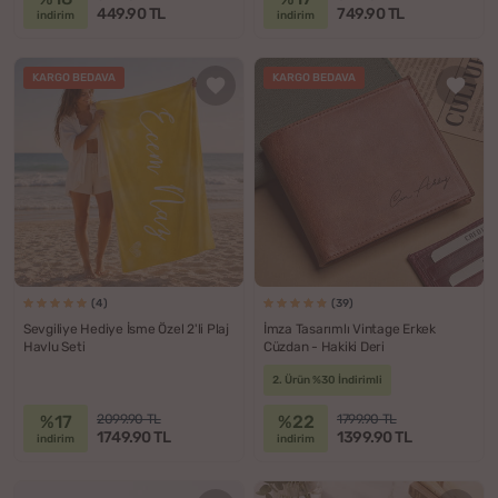
449.90 TL
749.90 TL
indirim
indirim
KARGO BEDAVA
KARGO BEDAVA
(4)
(39)
Sevgiliye Hediye İsme Özel 2'li Plaj
İmza Tasarımlı Vintage Erkek
Havlu Seti
Cüzdan - Hakiki Deri
2. Ürün %30 İndirimli
%17
%22
2099.90 TL
1799.90 TL
1749.90 TL
1399.90 TL
indirim
indirim