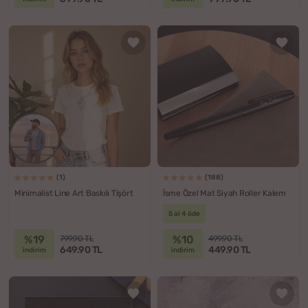
(1)
(188)
Minimalist Line Art Baskılı Tişört
İsme Özel Mat Siyah Roller Kalem
5 al 4 öde
%19
%10
799.90 TL
499.90 TL
649.90 TL
449.90 TL
indirim
indirim