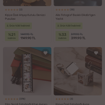
(2)
(35)
Kişiye Özel Ahşap Kutulu Denizci
Aile Fotograf Baskılı Dikdörtgen
Pusulası
Yastık
2. Ürün %30 İndirimli
2. Ürün %30 İndirimli
%21
%33
1449.90 TL
599.90 TL
1149.90 TL
399.90 TL
indirim
indirim
(378)
(3)
Film Şeridi Fotoğraflı Kitap Ayracı
Kişiye Özel Fotoğraflı Ayna