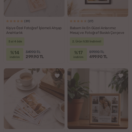
(39)
(27)
Kişiye Özel Fotoğraf İşlemeli Ahşap
Babam ile En Güzel Anlarımız
Anahtarlık
Mesaj ve Fotoğraf Baskılı Çerçeve
5 al 4 öde
2. Ürün %30 İndirimli
%14
%17
349.90 TL
599.90 TL
299.90 TL
499.90 TL
indirim
indirim