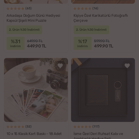
(63)
(16)
Arkadaşa Doğum Günü Hediyesi
Kişiye Özel Karikatürlü Fotoğraflı
Kapsül Şişeli Mini Puzzle
Çerçeve
2. Ürün %30 İndirimli
2. Ürün %30 İndirimli
%31
%17
649.90 TL
599.90 TL
449.90 TL
499.90 TL
indirim
indirim
(52)
(117)
10 x 15 Klasik Kart Baskı - 18 Adet
İsme Özel Deri Ruhsat Kabı ve
Anahtarlık Hediye Seti