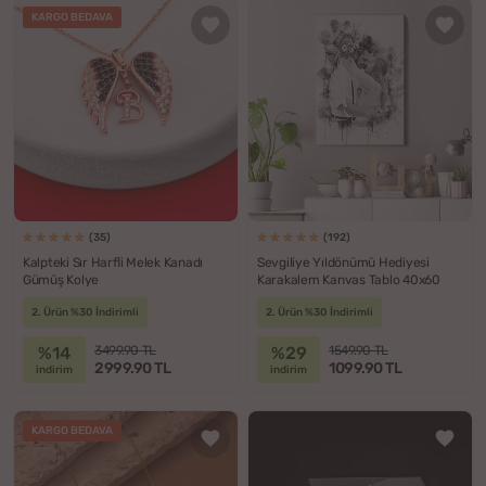
KARGO BEDAVA
(35)
(192)
Kalpteki Sır Harfli Melek Kanadı
Sevgiliye Yıldönümü Hediyesi
Gümüş Kolye
Karakalem Kanvas Tablo 40x60
2. Ürün %30 İndirimli
2. Ürün %30 İndirimli
%14
%29
3499.90 TL
1549.90 TL
2999.90 TL
1099.90 TL
indirim
indirim
KARGO BEDAVA