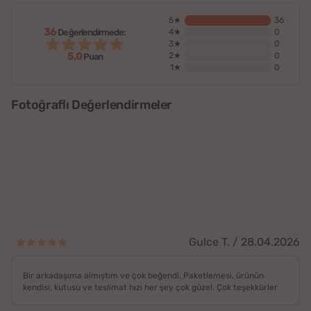
5★
36
36
Değerlendirmede:
4★
0
3★
0
5,0
2★
0
Puan
1★
0
Fotoğraflı Değerlendirmeler
Gulce T. / 28.04.2026
Bir arkadaşıma almıştım ve çok beğendi. Paketlemesi, ürünün
kendisi, kutusu ve teslimat hızı her şey çok güzel. Çok teşekkürler