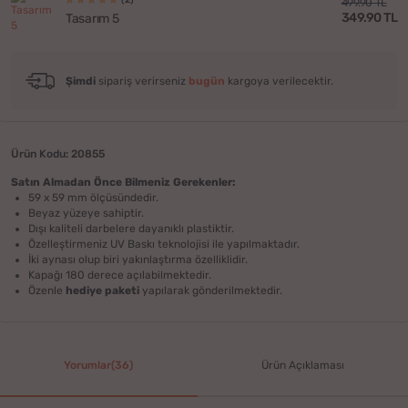
499.90 TL
349.90 TL
Tasarım 5
Şimdi
sipariş verirseniz
bugün
kargoya verilecektir.
Ürün Kodu: 20855
Satın Almadan Önce Bilmeniz Gerekenler:
59 x 59 mm ölçüsündedir.
Beyaz yüzeye sahiptir.
Dışı kaliteli darbelere dayanıklı plastiktir.
Özelleştirmeniz UV Baskı teknolojisi ile yapılmaktadır.
İki aynası olup biri yakınlaştırma özelliklidir.
Kapağı 180 derece açılabilmektedir.
Özenle
hediye paketi
yapılarak gönderilmektedir.
Yorumlar(36)
Ürün Açıklaması