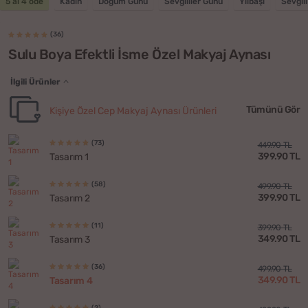
5 al 4 öde
Kadın
Doğum Günü
Sevgililer Günü
Yılbaşı
Sevgili
(36)
Sulu Boya Efektli İsme Özel Makyaj Aynası
İlgili Ürünler
Tümünü Gör
Kişiye Özel Cep Makyaj Aynası Ürünleri
(73)
449.90 TL
399.90 TL
Tasarım 1
(58)
499.90 TL
399.90 TL
Tasarım 2
(11)
399.90 TL
349.90 TL
Tasarım 3
(36)
499.90 TL
349.90 TL
Tasarım 4
(2)