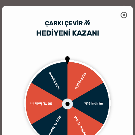
ÇARKI ÇEVIR 🎁
HEDİYENİ KAZAN!
HediyeSepeti
Kişiye Özel Hediyelik Aksesuar
Kişiye Özel Cep Makya
%20 İndirim
%10 İndirim
%15 İndirim
50 TL İndirim
200 TL İndirim
100 TL İndirim