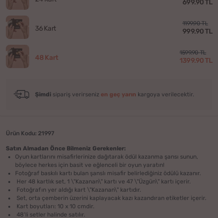
699.90 TL
1199.90 TL
36 Kart
999.90 TL
1599.90 TL
48 Kart
1399.90 TL
Şimdi
sipariş verirseniz
en geç yarın
kargoya verilecektir.
Ürün Kodu: 21997
Satın Almadan Önce Bilmeniz Gerekenler:
Oyun kartlarını misafirlerinize dağıtarak ödül kazanma şansı sunun,
böylece herkes için basit ve eğlenceli bir oyun yaratın!
Fotoğraf baskılı kartı bulan şanslı misafir belirlediğiniz ödülü kazanır.
Her 48 kartlık set, 1 \"Kazanan\" kartı ve 47 \"Üzgün\" kartı içerir.
Fotoğrafın yer aldığı kart \"Kazanan\" kartıdır.
Set, orta çemberin üzerini kaplayacak kazı kazandıran etiketler içerir.
Kart boyutları: 10 x 10 cmdir.
48'li setler halinde satılır.