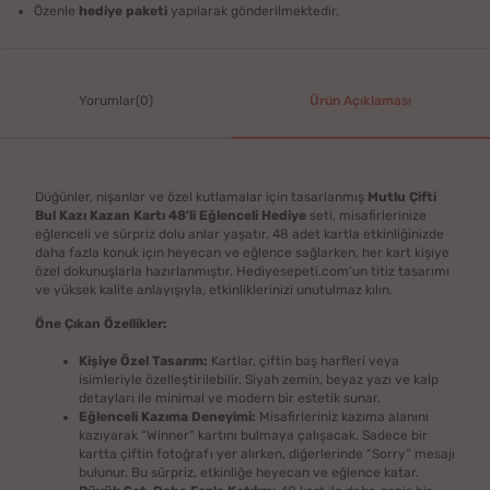
Özenle
hediye paketi
yapılarak gönderilmektedir.
Yorumlar(0)
Ürün Açıklaması
Düğünler, nişanlar ve özel kutlamalar için tasarlanmış
Mutlu Çifti
Bul Kazı Kazan Kartı 48'li Eğlenceli Hediye
seti, misafirlerinize
eğlenceli ve sürpriz dolu anlar yaşatır. 48 adet kartla etkinliğinizde
daha fazla konuk için heyecan ve eğlence sağlarken, her kart kişiye
özel dokunuşlarla hazırlanmıştır. Hediyesepeti.com’un titiz tasarımı
ve yüksek kalite anlayışıyla, etkinliklerinizi unutulmaz kılın.
Öne Çıkan Özellikler:
Kişiye Özel Tasarım:
Kartlar, çiftin baş harfleri veya
isimleriyle özelleştirilebilir. Siyah zemin, beyaz yazı ve kalp
detayları ile minimal ve modern bir estetik sunar.
Eğlenceli Kazıma Deneyimi:
Misafirleriniz kazıma alanını
kazıyarak “Winner” kartını bulmaya çalışacak. Sadece bir
kartta çiftin fotoğrafı yer alırken, diğerlerinde “Sorry” mesajı
bulunur. Bu sürpriz, etkinliğe heyecan ve eğlence katar.