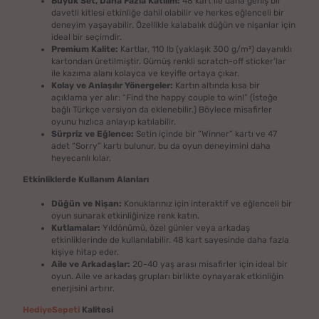
Büyük Set, Daha Fazla Katılım:
48 kart ile daha geniş bir
davetli kitlesi etkinliğe dahil olabilir ve herkes eğlenceli bir
deneyim yaşayabilir. Özellikle kalabalık düğün ve nişanlar için
ideal bir seçimdir.
Premium Kalite:
Kartlar, 110 lb (yaklaşık 300 g/m²) dayanıklı
kartondan üretilmiştir. Gümüş renkli scratch-off sticker’lar
ile kazıma alanı kolayca ve keyifle ortaya çıkar.
Kolay ve Anlaşılır Yönergeler:
Kartın altında kısa bir
açıklama yer alır: “Find the happy couple to win!” (İsteğe
bağlı Türkçe versiyon da eklenebilir.) Böylece misafirler
oyunu hızlıca anlayıp katılabilir.
Sürpriz ve Eğlence:
Setin içinde bir “Winner” kartı ve 47
adet “Sorry” kartı bulunur, bu da oyun deneyimini daha
heyecanlı kılar.
Etkinliklerde Kullanım Alanları
Düğün ve Nişan:
Konuklarınız için interaktif ve eğlenceli bir
oyun sunarak etkinliğinize renk katın.
Kutlamalar:
Yıldönümü, özel günler veya arkadaş
etkinliklerinde de kullanılabilir. 48 kart sayesinde daha fazla
kişiye hitap eder.
Aile ve Arkadaşlar:
20-40 yaş arası misafirler için ideal bir
oyun. Aile ve arkadaş grupları birlikte oynayarak etkinliğin
enerjisini artırır.
HediyeSepeti
Kalitesi