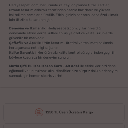
Hediyesepeti.com, her üründe kaliteyi ön planda tutar. Kartlar,
uzman tasarım ekibimiz tarafından özenle hazırlanır ve yüksek
kaliteli malzemelerle üretilir. Etkinliğinizin her anını daha özel kılmak
için titizlikle tasarlanmıştır.
Deneyim ve Uzmanlık:
Hediyesepeti.com, yılların verdiği
deneyimle etkinliklerde kullanılan kişiye özel ve kaliteli ürünlerde
güvenilir bir markadır.
Şeffaflık ve Açıklık:
Ürün tasarımı, üretimi ve teslimatı hakkında
her aşamada net bilgi sağlanır.
Kalite Garantisi:
Her ürün sıkı kalite kontrol süreçlerinden geçirilir,
böylece kusursuz bir deneyim sunulur.
Mutlu Çifti Bul Kazı Kazan Kartı - 48 Adet
ile etkinliklerinizi daha
eğlenceli ve unutulmaz kılın. Misafirlerinize sürpriz dolu bir deneyim
sunmak için hemen sipariş verin!
1250 TL Üzeri Ücretsiz Kargo