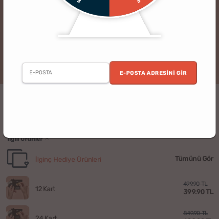
E-POSTA ADRESINI GIR
Eğlenceli Mutlu Çifti Bul Kazı Kazan Kartları
48'li
İlgili Ürünler
Tümünü Gör
İlginç Hediye Ürünleri
499.90 TL
12 Kart
399.90 TL
849.90 TL
24 Kart