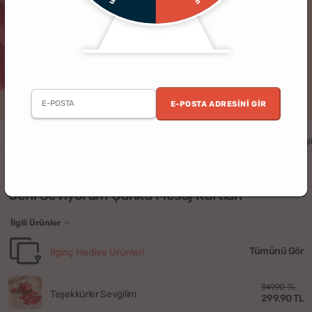
E-POSTA ADRESINI GIR
Kadın
Yıldönümü
Doğum Günü
Sevgililer Günü
Yılbaşı
Sevgil
(160)
Seni Seviyorum Çünkü Mesaj Kartları
İlgili Ürünler
Tümünü Gör
İlginç Hediye Ürünleri
349.90 TL
Teşekkürler Sevgilim
299.90 TL