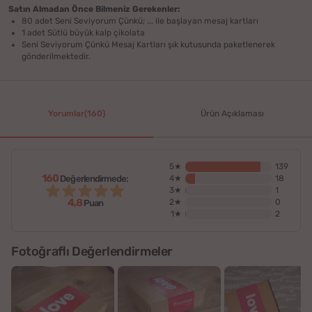
Satın Almadan Önce Bilmeniz Gerekenler:
80 adet Seni Seviyorum Çünkü; ... ile başlayan mesaj kartları
1 adet Sütlü büyük kalp çikolata
Seni Seviyorum Çünkü Mesaj Kartları şık kutusunda paketlenerek
gönderilmektedir.
Yorumlar(160)
Ürün Açıklaması
5★
139
160
Değerlendirmede:
4★
18
3★
1
4,8
2★
0
Puan
1★
2
Fotoğraflı Değerlendirmeler