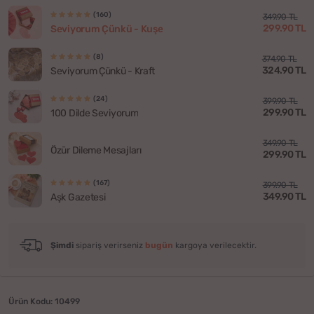
(160)
349.90 TL
299.90 TL
Seviyorum Çünkü - Kuşe
(8)
374.90 TL
324.90 TL
Seviyorum Çünkü - Kraft
(24)
399.90 TL
299.90 TL
100 Dilde Seviyorum
349.90 TL
Özür Dileme Mesajları
299.90 TL
(167)
399.90 TL
349.90 TL
Aşk Gazetesi
Şimdi
sipariş verirseniz
bugün
kargoya verilecektir.
Ürün Kodu: 10499