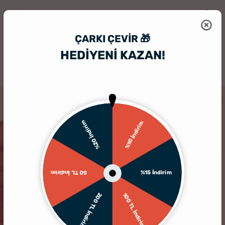
ÇARKI ÇEVIR 🎁
HEDİYENİ KAZAN!
HediyeSepeti
İlginç Hediye
Seni Seviyorum Çünkü Mesaj Kartları
%20 İndirim
%10 İndirim
%15 İndirim
50 TL İndirim
200 TL İndirim
100 TL İndirim